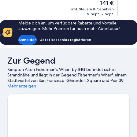
Der
141 €
Hervorragend,
Außergewö
Preis
inkl. Steuern & Gebühren
1.002
1.005
beträgt
6. Sept.–7. Sept.
Bewertungen
Bewertun
141 €
Melde dich an, um verfügbare Rabatte und Vorteile
anzuzeigen. Mehr Prämien für noch mehr Abenteuer!
Anmelden
Jetzt kostenlos registrieren
Zur Gegend
Kimpton Alton Fisherman's Wharf by IHG befindet sich in
Strandnähe und liegt in der Gegend Fisherman's Wharf, einem
Stadtviertel von San Francisco. Ghirardelli Square und Pier 39
sind einen Ausflug wert, wenn du Lust auf Shoppen hast. Wer
Mehr anzeigen
lieber die Natur der Region bewundern möchte, sollte
Folgendes besuchen: San Francisco Maritime National Historical
Park und Alcatraz Island. Lass dir diese Attraktion nicht
entgehen: Fort Mason. Die Region bietet viele Aktivitäten, zum
Beispiel Golf.
Zum Reiseführer für San Francisco