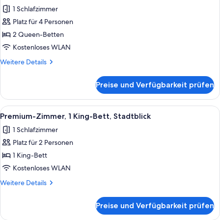
(Spa)
für
1 Schlafzimmer
Premium-
Platz für 4 Personen
Zimmer,
2 Queen-Betten
2 Queen-
Betten,
Kostenloses WLAN
barrierearme
Weitere
Weitere Details
Badewanne
Details
für
(Mobility)
Preise und Verfügbarkeit prüfen
Premium-
anzeigen
Zimmer,
2 Queen-
Alle
Ein roter Sessel mit weißem Kissen, ei
10
Betten,
Premium-Zimmer, 1 King-Bett, Stadtblick
Fotos
barrierearme
1 Schlafzimmer
Badewanne
für
(Mobility)
Platz für 2 Personen
Premium-
Zimmer,
1 King-Bett
1 King-
Kostenloses WLAN
Bett,
Weitere
Weitere Details
Stadtblick
Details
anzeigen
für
Preise und Verfügbarkeit prüfen
Premium-
Zimmer,