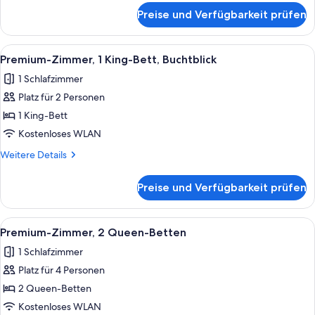
für
Preise und Verfügbarkeit prüfen
Premium-
Zimmer,
1 King-
Alle
Ein roter Sessel mit weißem Kissen, ei
13
Bett
Premium-Zimmer, 1 King-Bett, Buchtblick
Fotos
1 Schlafzimmer
für
Platz für 2 Personen
Premium-
Zimmer,
1 King-Bett
1 King-
Kostenloses WLAN
Bett,
Weitere
Weitere Details
Buchtblick
Details
anzeigen
für
Preise und Verfügbarkeit prüfen
Premium-
Zimmer,
1 King-
Alle
Ein Plattenspieler mit Schallplatte, e
11
Bett,
Premium-Zimmer, 2 Queen-Betten
Fotos
Buchtblick
1 Schlafzimmer
für
Platz für 4 Personen
Premium-
Zimmer,
2 Queen-Betten
2 Queen-
Kostenloses WLAN