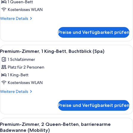
1
1 Queen-Bett
Queen-
Kostenloses WLAN
Bett
Weitere
Weitere Details
(Essential)
Details
anzeigen
für
Preise und Verfügbarkeit prüfen
Zimmer,
1
Queen-
Alle
Ein Plattenspieler mit Schallplatte, e
6
Bett
Premium-Zimmer, 1 King-Bett, Buchtblick (Spa)
Fotos
(Essential)
1 Schlafzimmer
für
Platz für 2 Personen
Premium-
Zimmer,
1 King-Bett
1 King-
Kostenloses WLAN
Bett,
Weitere
Weitere Details
Buchtblick
Details
(Spa)
für
Preise und Verfügbarkeit prüfen
Premium-
anzeigen
Zimmer,
1 King-
Alle
Ein Plattenspieler mit Schallplatte, e
6
Bett,
Premium-Zimmer, 2 Queen-Betten, barrierearme
Fotos
Buchtblick
Badewanne (Mobility)