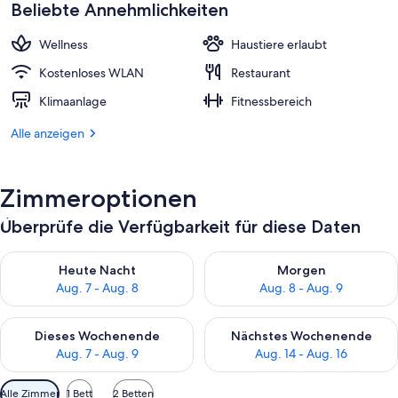
beträgt
Beliebte Annehmlichkeiten
184 €.
Wellness
Haustiere erlaubt
Kostenloses WLAN
Restaurant
Klimaanlage
Fitnessbereich
Alle anzeigen
Zimmeroptionen
Überprüfe die Verfügbarkeit für diese Daten
Überprüfe die Verfügbarkeit für heute Nacht, Aug. 7 - Aug. 8.
Überprüfe die Verfügbarkeit f
Heute Nacht
Morgen
Aug. 7 - Aug. 8
Aug. 8 - Aug. 9
Überprüfe die Verfügbarkeit für dieses Wochenende, Aug. 7 - 
Überprüfe die Verfügbarkeit f
Dieses Wochenende
Nächstes Wochenende
Aug. 7 - Aug. 9
Aug. 14 - Aug. 16
Verfügbare
Alle Zimmer
1 Bett
2 Betten