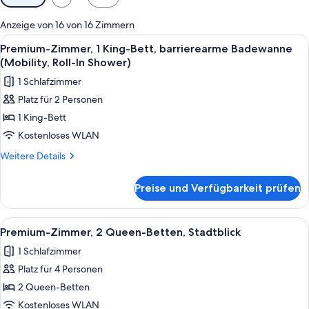
Filter
für
Anzeige von 16 von 16 Zimmern
Zimmer
Alle
Ein Plattenspieler mit Schallplatte, e
5
Premium-Zimmer, 1 King-Bett, barrierearme Badewanne
Fotos
(Mobility, Roll-In Shower)
für
1 Schlafzimmer
Premium-
Platz für 2 Personen
Zimmer,
1 King-Bett
1 King-
Bett,
Kostenloses WLAN
barrierearme
Weitere
Weitere Details
Badewanne
Details
für
(Mobility,
Preise und Verfügbarkeit prüfen
Premium-
Roll-
Zimmer,
In
1 King-
Alle
Eine Stadtansicht mit mehreren Hoc
11
Shower)
Bett,
Premium-Zimmer, 2 Queen-Betten, Stadtblick
Fotos
barrierearme
anzeigen
1 Schlafzimmer
Badewanne
für
(Mobility,
Platz für 4 Personen
Premium-
Roll-
Zimmer,
2 Queen-Betten
In
2 Queen-
Shower)
Kostenloses WLAN