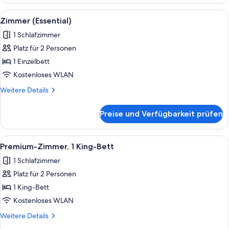
1
Schlafzimmer
Alle
Ein Plattenspieler mit Schallplatte, e
5
Zimmer (Essential)
Fotos
1 Schlafzimmer
für
Platz für 2 Personen
Zimmer
(Essential)
1 Einzelbett
anzeigen
Kostenloses WLAN
Weitere
Weitere Details
Details
für
Preise und Verfügbarkeit prüfen
Zimmer
(Essential)
Alle
Ein roter Sessel mit weißem Kissen, ei
12
Premium-Zimmer, 1 King-Bett
Fotos
1 Schlafzimmer
für
Platz für 2 Personen
Premium-
Zimmer,
1 King-Bett
1 King-
Kostenloses WLAN
Bett
Weitere
Weitere Details
anzeigen
Details