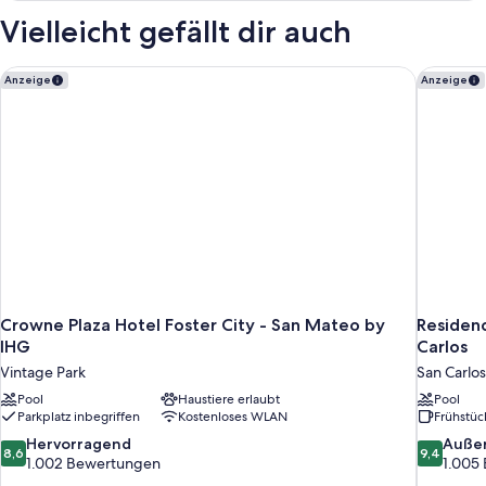
1 King-
Vielleicht gefällt dir auch
Bett,
Stadtblick
Crowne Plaza Hotel Foster City - San Mateo by IHG
Residenc
Anzeige
Anzeige
Crowne Plaza Hotel Foster City - San Mateo by
Residenc
IHG
Carlos
Vintage Park
San Carlos
Pool
Haustiere erlaubt
Pool
Parkplatz inbegriffen
Kostenloses WLAN
Frühstüc
8.6
9.4
Hervorragend
Auße
8,6
9,4
von
von
1.002 Bewertungen
1.005
10,
10,