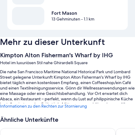
Fort Mason
13 Gehminuten
- 1.1 km
Mehr zu dieser Unterkunft
Kimpton Alton Fisherman's Wharf by IHG
Hotel im luxuriösen Stil nahe Ghirardelli Square
Die nahe San Francisco Maritime National Historical Park und Lombard
Street gelegene Unterkunft Kimpton Alton Fisherman's Wharf by IHG
bietet täglich einen kostenlosen Empfang, einen Coffeeshop/ein Café
und einen Textilreinigungsservice. Gönn dir Wellnessanwendungen wie
eine Massage oder eine Gesichtsbehandlung. Vor Ort erwartet dich
Abaca, ein Restaurant – perfekt, wenn du Lust auf philippinische Küche
hast. Serviert werden Frühstück, Mittagessen und Abendessen. Allen
Informationen zu den Rechten zur Stornierung
Gästen steht kostenloses WLAN in den Zimmern zur Verfügung. Ebenso
wird dein Aufenthalt durch eine Bar und einen rund um die Uhr
Ähnliche Unterkünfte
geöffneten Fitnessbereich bereichert.
Weitere Extras sind:
Hotel Riu Plaza Fisherman's Wharf
Marriott