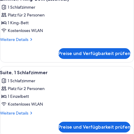
Fotos
Dusche
1 Schlafzimmer
(Mobility
für
Accessible,
Platz für 2 Personen
Zimmer,
Essential)
1 King-
1 King-Bett
Bett
Kostenloses WLAN
(Essential)
Weitere
Weitere Details
anzeigen
Details
für
Preise und Verfügbarkeit prüfen
Zimmer,
1 King-
Bett
Alle
Ein weißer Schrank mit Glastüren und 
7
(Essential)
Suite, 1 Schlafzimmer
Fotos
1 Schlafzimmer
für
Platz für 2 Personen
Suite,
1
1 Einzelbett
Schlafzimmer
Kostenloses WLAN
anzeigen
Weitere
Weitere Details
Details
für
Preise und Verfügbarkeit prüfen
Suite,