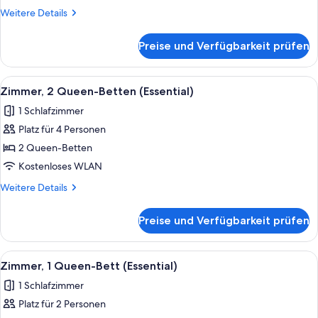
Betten
Weitere
Weitere Details
anzeigen
Details
für
Preise und Verfügbarkeit prüfen
Premium-
Zimmer,
2 Queen-
Alle
Ein Plattenspieler mit Schallplatte, e
9
Betten
Zimmer, 2 Queen-Betten (Essential)
Fotos
1 Schlafzimmer
für
Platz für 4 Personen
Zimmer,
2 Queen-
2 Queen-Betten
Betten
Kostenloses WLAN
(Essential)
Weitere
Weitere Details
anzeigen
Details
für
Preise und Verfügbarkeit prüfen
Zimmer,
2 Queen-
Betten
Alle
Ein Plattenspieler mit Schallplatte, e
5
(Essential)
Zimmer, 1 Queen-Bett (Essential)
Fotos
1 Schlafzimmer
für
Platz für 2 Personen
Zimmer,