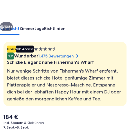
Wharf
by
IHG
rück
Weiter
108+
Übersicht
Zimmer
Lage
Richtlinien
4.5-
Luxus
VIP Access
Sterne-
Wunderbar
1.475 Bewertungen
9,2
Unterkunft
Schicke Eleganz nahe Fisherman's Wharf
Nur wenige Schritte von Fisherman's Wharf entfernt,
bietet dieses schicke Hotel geräumige Zimmer mit
Plattenspieler und Nespresso-Maschine. Entspanne
Außenbereich
dich bei der lebhaften Happy Hour mit einem DJ oder
genieße den morgendlichen Kaffee und Tee.
Der
184 €
aktuelle
inkl. Steuern & Gebühren
Preis
7. Sept.–8. Sept.