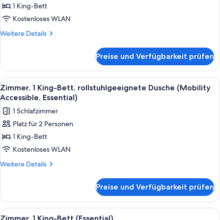
Zimmer,
1 King-Bett
1 King-
Kostenloses WLAN
Bett
Weitere
Weitere Details
(Spa)
Details
anzeigen
für
Preise und Verfügbarkeit prüfen
Premium-
Zimmer,
1 King-
Alle
Ein Plattenspieler mit Schallplatte, e
6
Bett
Zimmer, 1 King-Bett, rollstuhlgeeignete Dusche (Mobility
Fotos
(Spa)
Accessible, Essential)
für
1 Schlafzimmer
Zimmer,
Platz für 2 Personen
1 King-
1 King-Bett
Bett,
rollstuhlgeeignete
Kostenloses WLAN
Dusche
Weitere
Weitere Details
(Mobility
Details
für
Accessible,
Preise und Verfügbarkeit prüfen
Zimmer,
Essential)
1 King-
anzeigen
Bett,
Alle
Ein Hotelzimmer mit einem großen Bett
8
rollstuhlgeeignete
Zimmer, 1 King-Bett (Essential)