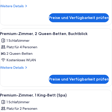
Betten,
Weitere
Weitere Details
Stadtblick
Details
anzeigen
für
Preise und Verfügbarkeit prüfen
Premium-
Zimmer,
2 Queen-
Alle
Ein Hotelzimmer mit zwei Betten, ein
13
Betten,
Premium-Zimmer, 2 Queen-Betten, Buchtblick
Fotos
Stadtblick
1 Schlafzimmer
für
Platz für 4 Personen
Premium-
Zimmer,
2 Queen-Betten
2 Queen-
Kostenloses WLAN
Betten,
Weitere
Weitere Details
Buchtblick
Details
anzeigen
für
Preise und Verfügbarkeit prüfen
Premium-
Zimmer,
2 Queen-
Alle
Ein roter Sessel mit weißem Kissen, ei
7
Betten,
Premium-Zimmer, 1 King-Bett (Spa)
Fotos
Buchtblick
1 Schlafzimmer
für
Platz für 2 Personen
Premium-