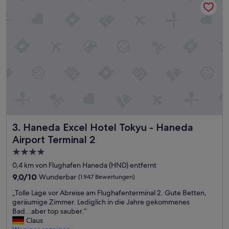
s
t
i
g
g
e
l
e
g
e
n
.
G
u
Haneda Excel Hotel Tokyu - Haneda Airport Terminal 2
3. Haneda Excel Hotel Tokyu - Haneda
t
Airport Terminal 2
g
4.0-
e
l
Sterne-
0,4 km von Flughafen Haneda (HND) entfernt
e
Unterkunft
9.0
9,0/10
Wunderbar
(1.947 Bewertungen)
g
von
e
„
„Tolle Lage vor Abreise am Flughafenterminal 2. Gute Betten,
10,
n
T
geräumige Zimmer. Lediglich in die Jahre gekommenes
Wunderbar,
“
o
Bad...aber top sauber.“
(1.947
l
Claus
Bewertungen)
l