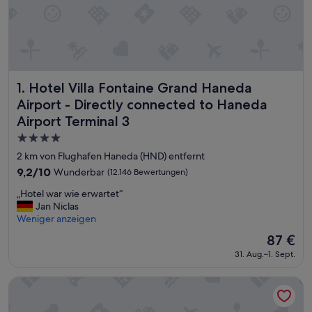
Hotel Villa Fontaine Grand Haneda Airport - Directly conn
1. Hotel Villa Fontaine Grand Haneda
Airport - Directly connected to Haneda
Airport Terminal 3
4.0-
Sterne-
2 km von Flughafen Haneda (HND) entfernt
Unterkunft
9.2
9,2/10
Wunderbar
(12.146 Bewertungen)
von
„
„Hotel war wie erwartet“
10,
H
Jan Niclas
Wunderbar,
o
Weniger anzeigen
(12.146
t
Bewertungen)
Der
87 €
e
Preis
31. Aug.–1. Sept.
l
beträgt
w
87 €
a
Tokyo Bay Shiomi Prince Hotel
r
w