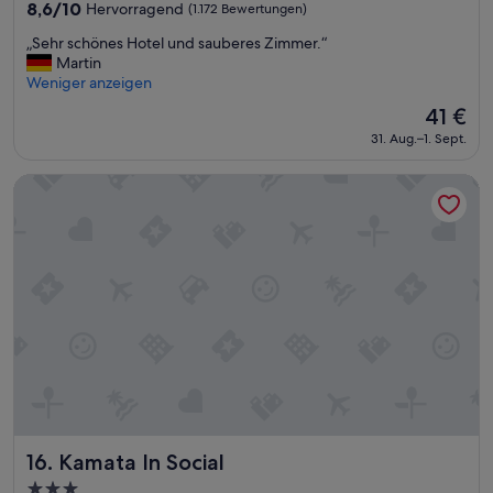
Unterkunft
t
8.6
8,6/10
Hervorragend
(1.172 Bewertungen)
u
n
a
von
m
e
„
n
„Sehr schönes Hotel und sauberes Zimmer.“
10,
T
d
S
g
Martin
Hervorragend,
e
a
e
e
Weniger anzeigen
(1.172
r
.
h
b
Bewertungen)
Der
41 €
m
日
r
u
Preis
i
本
31. Aug.–1. Sept.
s
c
beträgt
n
語
c
h
41 €
a
素
h
t
Kamata In Social
l
晴
ö
,
f
ら
n
d
ä
し
e
a
h
い
s
u
r
ホ
H
n
t
テ
o
s
h
ル
t
e
a
で
e
r
l
す
l
F
b
！
u
l
s
部
n
u
t
屋
d
g
ü
は
s
a
n
と
a
n
Kamata In Social
16. Kamata In Social
d
て
u
n
3.0-
l