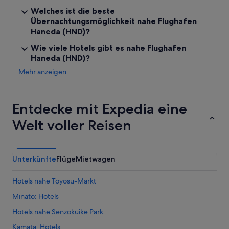
a
Welches ist die beste
b
e
Übernachtungsmöglichkeit nahe Flughafen
r
Haneda (HND)?
g
Wie viele Hotels gibt es nahe Flughafen
e
r
Haneda (HND)?
a
Mehr anzeigen
d
e
s
c
Entdecke mit Expedia eine
h
Welt voller Reisen
o
n
w
e
g
Unterkünfte
Flüge
Mietwagen
g
e
Hotels nahe Toyosu-Markt
f
a
Minato: Hotels
h
Hotels nahe Senzokuike Park
r
e
Kamata: Hotels