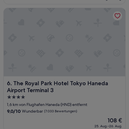
r
beträgt
(3
ä
143 €
Bewertungen)
The Royal Park Hotel Tokyo Haneda Airport Terminal 3
u
m
i
g
e
Z
i
m
m
e
r
.
L
e
The Royal Park Hotel Tokyo Haneda Airport Terminal 3
6. The Royal Park Hotel Tokyo Haneda
d
i
Airport Terminal 3
g
4.0-
l
Sterne-
1,6 km von Flughafen Haneda (HND) entfernt
i
Unterkunft
c
9.0
9,0/10
Wunderbar
(7.033 Bewertungen)
h
von
Der
108 €
i
10,
Preis
n
Wunderbar,
25. Aug.–26. Aug.