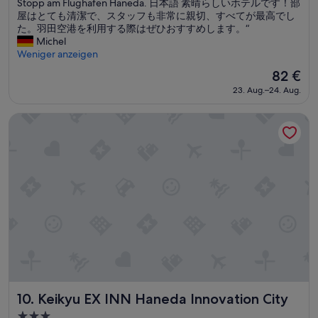
u
Stopp am Flughafen Haneda. 日本語 素晴らしいホテルです！部
Bewertungen)
t
屋はとても清潔で、スタッフも非常に親切、すべてが最高でし
s
た。羽田空港を利用する際はぜひおすすめします。“
c
Michel
h
Weniger anzeigen
A
Der
82 €
u
Preis
23. Aug.–24. Aug.
s
beträgt
g
82 €
e
Keikyu EX INN Haneda Innovation City
z
e
i
c
h
n
e
t
e
r
A
u
f
e
Keikyu EX INN Haneda Innovation City
10. Keikyu EX INN Haneda Innovation City
n
3.0-