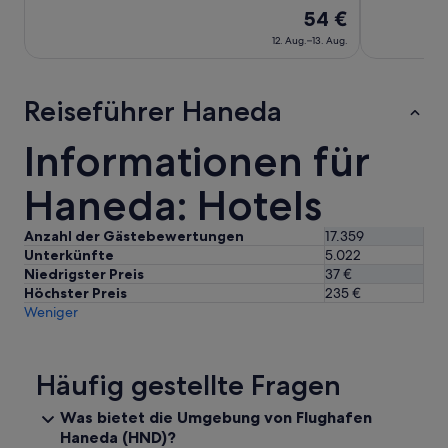
e
F
Bewertungen)
Der
54 €
n
l
Preis
g
u
12. Aug.–13. Aug.
r
beträgt
g
a
h
54 €
t
a
pro
Reiseführer Haneda
i
f
Nacht
s
e
vom
Informationen für
S
n
12.
h
S
u
Aug.
h
Haneda: Hotels
t
u
bis
t
t
zum
l
Anzahl der Gästebewertungen
17.359
t
13.
e
Unterkünfte
5.022
l
Aug.
B
Niedrigster Preis
37 €
e
u
Höchster Preis
235 €
“
s
Weniger
,
d
e
Häufig gestellte Fragen
r
w
a
Was bietet die Umgebung von Flughafen
r
Haneda (HND)?