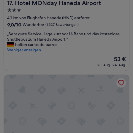
。
d
Hotel MONday Haneda Airport
l
17. Hotel MONday Haneda Airport
羽
g
ä
3.0-
田
u
n
Sterne-
空
t
4,1 km von Flughafen Haneda (HND) entfernt
g
港
Unterkunft
e
e
9.0
9,0/10
Wunderbar
(1.337 Bewertungen)
を
s
r
von
利
„
e
„Sehr gute Service, Lage kurz vor U-Bahn und das kostenlose
i
10,
用
S
s
Shuttlebus zum Haneda Airport.“
n
Wunderbar,
す
e
s
helton carlos de barros
T
(1.337
る
h
e
Weniger anzeigen
o
Bewertungen)
際
r
n
k
Der
53 €
は
g
👍
y
Preis
ぜ
23. Aug.–24. Aug.
u
“
o
beträgt
ひ
t
b
53 €
お
e
l
HOTEL METROPOLITAN OIMACHI TRACKS TOKYO
す
S
e
す
e
i
め
r
b
し
v
e
ま
i
n
す
c
m
。
e
u
“
,
s
L
s
a
t