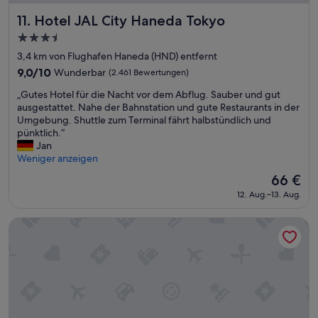
h
s
r
a
Hotel JAL City Haneda Tokyo
11. Hotel JAL City Haneda Tokyo
n
u
3.5-
e
b
Sterne-
t
e
3,4 km von Flughafen Haneda (HND) entfernt
Unterkunft
t
r
9.0
9,0/10
Wunderbar
(2.461 Bewertungen)
e
,
von
„
m
d
„Gutes Hotel für die Nacht vor dem Abflug. Sauber und gut
10,
G
G
a
ausgestattet. Nahe der Bahnstation und gute Restaurants in der
Wunderbar,
u
a
s
Umgebung. Shuttle zum Terminal fährt halbstündlich und
(2.461
t
s
P
pünktlich.“
Bewertungen)
e
t
e
Jan
s
g
r
Weniger anzeigen
H
e
s
Der
66 €
o
b
o
Preis
12. Aug.–13. Aug.
t
e
n
beträgt
e
r
a
66 €
l
,
l
Hotel JAL City Haneda Tokyo West Wing
f
d
ä
ü
e
u
r
r
ß
d
s
e
i
i
r
e
c
s
N
h
t