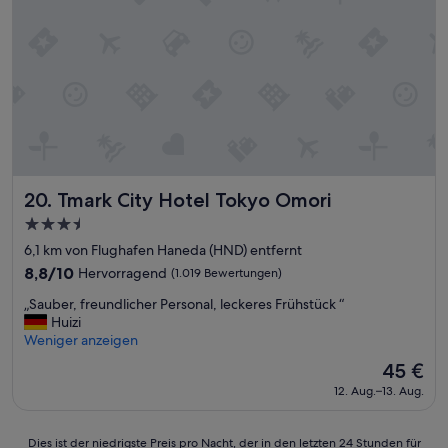
A
n
r
i
e
u
r
d
n
p
a
d
o
z
t
r
u
o
t
h
l
.
a
l
“
b
e
e
s
n
F
Tmark City Hotel Tokyo Omori
20. Tmark City Hotel Tokyo Omori
.
r
3.5-
1
ü
Sterne-
0
h
6,1 km von Flughafen Haneda (HND) entfernt
M
Unterkunft
s
8.8
8,8/10
Hervorragend
(1.019 Bewertungen)
i
t
von
n
„
ü
„Sauber, freundlicher Personal, leckeres Frühstück “
10,
u
S
c
Huizi
Hervorragend,
t
a
k
Weniger anzeigen
(1.019
e
u
z
Bewertungen)
Der
45 €
n
b
u
Preis
F
12. Aug.–13. Aug.
e
e
beträgt
u
r
i
45 €
ß
,
n
Dies
w
Dies ist der niedrigste Preis pro Nacht, der in den letzten 24 Stunden für
f
e