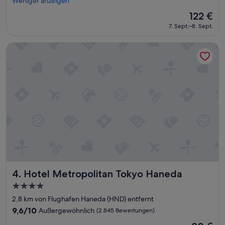
Weniger anzeigen
e
Der
122 €
L
Preis
7. Sept.–8. Sept.
a
beträgt
g
122 €
e
Hotel Metropolitan Tokyo Haneda
v
o
r
A
b
r
e
i
s
e
a
m
F
l
Hotel Metropolitan Tokyo Haneda
4. Hotel Metropolitan Tokyo Haneda
u
4.0-
g
Sterne-
h
2,8 km von Flughafen Haneda (HND) entfernt
Unterkunft
a
9.6
9,6/10
Außergewöhnlich
(2.845 Bewertungen)
f
von
Der