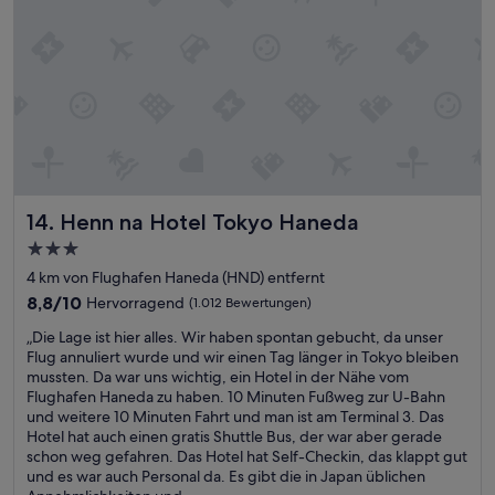
a
t
h
e
n
E
s
m
t
p
a
f
t
e
i
h
o
l
n
u
u
n
Henn na Hotel Tokyo Haneda
14. Henn na Hotel Tokyo Haneda
n
g
3.0-
d
f
g
Sterne-
ü
4 km von Flughafen Haneda (HND) entfernt
u
r
Unterkunft
8.8
8,8/10
Hervorragend
(1.012 Bewertungen)
t
e
von
e
i
„
„Die Lage ist hier alles. Wir haben spontan gebucht, da unser
10,
R
n
D
Flug annuliert wurde und wir einen Tag länger in Tokyo bleiben
Hervorragend,
e
e
i
mussten. Da war uns wichtig, ein Hotel in der Nähe vom
(1.012
s
n
e
Flughafen Haneda zu haben. 10 Minuten Fußweg zur U-Bahn
Bewertungen)
t
s
L
und weitere 10 Minuten Fahrt und man ist am Terminal 3. Das
a
t
a
Hotel hat auch einen gratis Shuttle Bus, der war aber gerade
u
r
g
schon weg gefahren. Das Hotel hat Self-Checkin, das klappt gut
r
e
e
und es war auch Personal da. Es gibt die in Japan üblichen
a
s