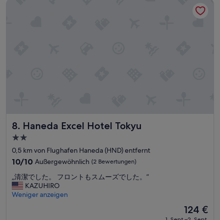
Haneda Excel Hotel Tokyu
b
e
r
t
o
p
s
a
u
b
e
r
.
“
Haneda Excel Hotel Tokyu
8. Haneda Excel Hotel Tokyu
2.0-
Sterne-
0,5 km von Flughafen Haneda (HND) entfernt
Unterkunft
10.0
10/10
Außergewöhnlich
(2 Bewertungen)
von
„
„清潔でした。 フロントもスムーズでした。“
10,
清
KAZUHIRO
Außergewöhnlich,
潔
Weniger anzeigen
(2
で
Bewertungen)
Der
124 €
し
Preis
1. Sept.–2. Sept.