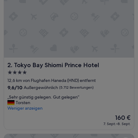
i
e
e
r
w
a
r
t
e
t
“
Tokyo Bay Shiomi Prince Hotel
2. Tokyo Bay Shiomi Prince Hotel
4.0-
Sterne-
12,6 km von Flughafen Haneda (HND) entfernt
Unterkunft
9.6
9,6/10
Außergewöhnlich
(5.712 Bewertungen)
von
„
„Sehr günstig gelegen. Gut gelegen“
10,
S
Torsten
Außergewöhnlich,
e
Weniger anzeigen
(5.712
h
Bewertungen)
Der
160 €
r
Preis
7. Sept.–8. Sept.
g
beträgt
ü
160 €
n
Haneda Excel Hotel Tokyu - Haneda Airport Terminal 2