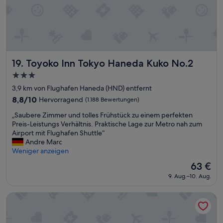
e
e
n
l
l
i
o
n
s
d
e
e
S
r
Toyoko Inn Tokyo Haneda Kuko No.2
19. Toyoko Inn Tokyo Haneda Kuko No.2
h
N
3.0-
u
ä
t
Sterne-
h
3,9 km von Flughafen Haneda (HND) entfernt
t
e
Unterkunft
8.8
8,8/10
Hervorragend
(1.188 Bewertungen)
l
v
von
e
o
„
„Saubere Zimmer und tolles Frühstück zu einem perfekten
10,
b
m
S
Preis-Leistungs Verhältnis. Praktische Lage zur Metro nah zum
Hervorragend,
u
F
a
Airport mit Flughafen Shuttle“
(1.188
s
l
u
Andre Marc
Bewertungen)
z
u
b
Weniger anzeigen
u
g
e
Der
63 €
m
h
r
Preis
H
a
9. Aug.–10. Aug.
e
beträgt
a
f
Z
63 €
n
e
i
Tmark City Hotel Tokyo Omori
e
n
m
d
H
m
a
a
e