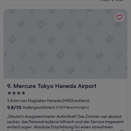
た
beträgt
。
124 €
フ
Mercure Tokyo Haneda Airport
ロ
ン
ト
も
ス
ム
ー
ズ
で
し
た
。
“
Mercure Tokyo Haneda Airport
9. Mercure Tokyo Haneda Airport
4.0-
Sterne-
3,8 km von Flughafen Haneda (HND) entfernt
Unterkunft
9.8
9,8/10
Außergewöhnlich
(1.929 Bewertungen)
von
„
„Deutsch Ausgezeichneter Aufenthalt! Das Zimmer war absolut
10,
D
sauber, das Personal äußerst hilfreich und der Service insgesamt
Außergewöhnlich,
e
einfach super. Absolute Empfehlung für einen stressfreien
(1.929