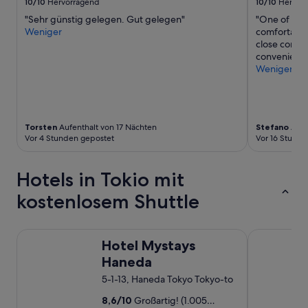
m
e
10/10
Hervorragend
10/10
Hervor
i
z
"Sehr günstig gelegen. Gut gelegen"
"One of the 
n
u
Weniger
comfortable
a
r
close connec
l
M
convenient.
3
e
Weniger
.
t
D
r
a
o
s
n
H
a
Torsten
Aufenthalt von 17 Nächten
Stefano
Aufe
o
h
Vor 4 Stunden gepostet
Vor 16 Stunde
t
z
e
u
l
Hotels in Tokio mit
m
h
A
kostenlosem Shuttle
a
i
t
r
a
p
Hotel Mystays Haneda
Haneda Exce
u
o
Hotel Mystays
c
r
h
Haneda
t
e
m
5-1-13, Haneda Tokyo Tokyo-to
i
i
n
t
8,6
/
10
Großartig! (1.005