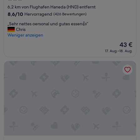
も
b
u
Sterne-
i
清
e
l
6,2 km von Flughafen Haneda (HND) entfernt
c
潔
Unterkunft
r
i
8.6
8,6/10
Hervorragend
(426 Bewertungen)
h
で
e
e
von
u
、
„
s
r
„Sehr nettes oersonal und gutes essen👍“
10,
n
ス
S
Z
t
Chris
Hervorragend,
d
タ
e
i
w
Weniger anzeigen
(426
p
ッ
h
m
u
Bewertungen)
Der
43 €
ü
フ
r
m
r
Preis
n
も
17. Aug.–18. Aug.
n
e
d
beträgt
k
非
e
r
e
43 €
t
常
t
.
u
Hotel MONday Haneda Airport
l
に
t
“
n
i
親
e
d
c
切
s
w
h
、
o
i
.
す
e
r
“
べ
r
e
て
s
i
が
o
n
最
n
e
高
a
n
で
l
T
し
u
a
た
n
g