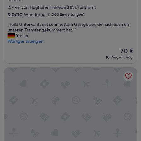
t
Sterne-
h
2,7 km von Flughafen Haneda (HND) entfernt
Unterkunft
a
9.0
9,0/10
Wunderbar
(1.005 Bewertungen)
l
von
„
t
„Tolle Unterkunft mit sehr nettem Gastgeber, der sich auch um
10,
T
!
unseren Transfer gekümmert hat. “
Wunderbar,
o
D
Yasser
(1.005
l
a
Weniger anzeigen
Bewertungen)
l
s
Der
70 €
e
Z
Preis
10. Aug.–11. Aug.
U
i
beträgt
n
m
70 €
t
m
Hotel JAL City Haneda Tokyo
e
e
r
r
k
w
u
a
n
r
f
a
t
b
m
s
i
o
t
l
s
u
e
t