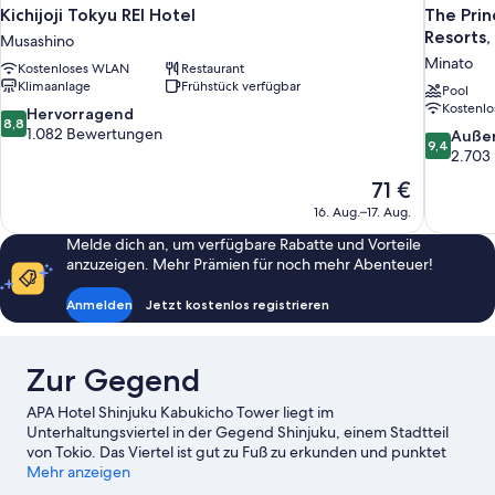
Kichijoji Tokyu REI Hotel
The Prin
Resorts,
Musashino
Minato
Kostenloses WLAN
Restaurant
Klimaanlage
Frühstück verfügbar
Pool
Kostenl
8.8
Hervorragend
8,8
von
1.082 Bewertungen
9.4
Auße
9,4
10,
von
2.703
Hervorragend,
10,
Der
71 €
1.082
Außergewö
Preis
Bewertungen
16. Aug.–17. Aug.
2.703
beträgt
Bewertun
Melde dich an, um verfügbare Rabatte und Vorteile
71 €
anzuzeigen. Mehr Prämien für noch mehr Abenteuer!
Anmelden
Jetzt kostenlos registrieren
Zur Gegend
APA Hotel Shinjuku Kabukicho Tower liegt im
Unterhaltungsviertel in der Gegend Shinjuku, einem Stadtteil
von Tokio. Das Viertel ist gut zu Fuß zu erkunden und punktet
außerdem mit guten Einkaufsmöglichkeiten. Omoide Yokocho
Mehr anzeigen
und Meiji Jingu-Schrein gehören zu den wichtigen