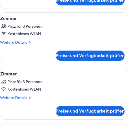
Preise und Verfügbarkeit prüfen
Zimmer
Alle
Ein Hotelzimmer mit zwei Betten, eine
1
Zimmer
Fotos
Platz für 3 Personen
für
Kostenloses WLAN
Zimmer
anzeigen
Weitere
Weitere Details
Details
für
Preise und Verfügbarkeit prüfen
Zimmer
Alle
Ein Hotelzimmer mit Bett, Nachttisch
1
Zimmer
Fotos
Platz für 3 Personen
für
Kostenloses WLAN
Zimmer
anzeigen
Weitere
Weitere Details
Details
für
Preise und Verfügbarkeit prüfen
Zimmer
Alle
Ein Hotelzimmer mit einem Bett, eine