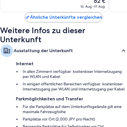
62 €
2.334
1.006
50-Zoll-Fernseher mit Digitalempfang
Preis
Bewertungen
Bewert
16. Aug.–17. Aug.
beträgt
Kühlschränke, Wasserkocher und Heizung
62 €
Ähnliche Unterkünfte vergleichen
Weitere Infos zu dieser
Unterkunft
Ausstattung der Unterkunft
Internet
In allen Zimmern verfügbar: kostenloser Internetzugang
per WLAN und Kabel
In einigen öffentlichen Bereichen verfügbar: kostenloser
Internetzugang per WLAN und Internetzugang per Kabel
Parkmöglichkeiten und Transfer
Für die Parkplätze auf dem Unterkunftsgelände gilt eine
maximale Fahrzeughöhe
Parkplätze vor Ort (2.000 JPY pro Nacht)
Begrenzte Parkplätze für Selbstparker vor Ort