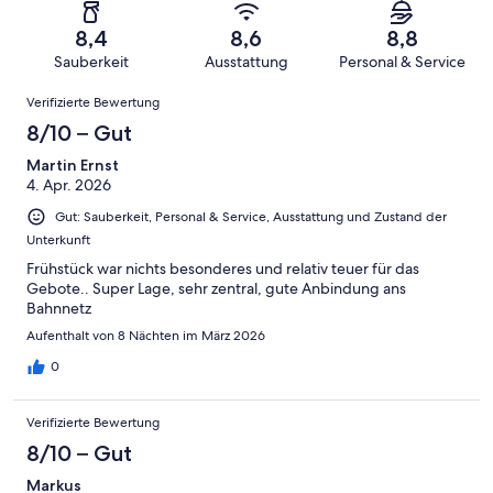
von
haben
insgesamt
Bewertung
Gästebewertungen
10
eine
3091
von
haben
8,4
8,6
8,8
-
Bewertung
Gästebewertungen
8
eine
Sauberkeit
Ausstattung
Personal & Service
Hervorragend
von
haben
-
Bewertung
Bewertungen
6
eine
Gut
Verifizierte Bewertung
von
-
Bewertung
4
8/10 – Gut
Okay
von
-
2
Martin Ernst
Schlecht
4. Apr. 2026
-
Ungenügend
Gut: Sauberkeit, Personal & Service, Ausstattung und Zustand der
Unterkunft
Frühstück war nichts besonderes und relativ teuer für das
Gebote.. Super Lage, sehr zentral, gute Anbindung ans
Bahnnetz
Aufenthalt von 8 Nächten im März 2026
0
Verifizierte Bewertung
8/10 – Gut
Markus