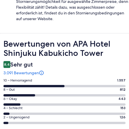
Stornierungsmöglichkeit für ausgewählte Zimmerpreise, denn
Flexibilität zählt! Details dazu, was ausgeschlossen oder
erforderlich ist, findest du in den Stornierungsbedingungen
auf unserer Website.
Bewertungen
Bewertungen von APA Hotel
Shinjuku Kabukicho Tower
Sehr gut
8,4
3.091 Bewertungen
1557
10 – Hervorragend
1.557
von
812
8 – Gut
812
insgesamt
von
3091
443
6 – Okay
443
insgesamt
Gästebewertungen
von
3091
153
4 – Schlecht
153
haben
insgesamt
Gästebewertungen
von
eine
3091
126
2 – Ungenügend
126
haben
insgesamt
Bewertung
Gästebewertungen
von
eine
3091