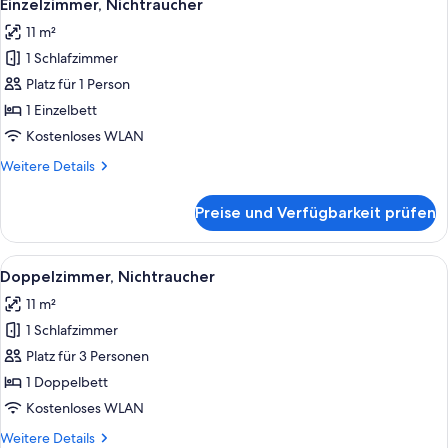
13
Einzelzimmer, Nichtraucher
Fotos
11 m²
für
1 Schlafzimmer
Einzelzimmer,
Nichtraucher
Platz für 1 Person
anzeigen
1 Einzelbett
Kostenloses WLAN
Weitere
Weitere Details
Details
für
Preise und Verfügbarkeit prüfen
Einzelzimmer,
Nichtraucher
Alle
Ein Hotelzimmer mit einem großen Bet
13
Doppelzimmer, Nichtraucher
Fotos
11 m²
für
1 Schlafzimmer
Doppelzimmer,
Nichtraucher
Platz für 3 Personen
anzeigen
1 Doppelbett
Kostenloses WLAN
Weitere
Weitere Details