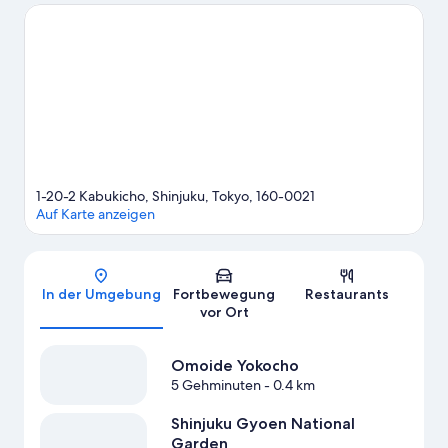
Sehenswürdigkeiten, während Besucher, die shoppen gehen
möchten, einen Ausflug hierhin machen sollten: Ginza Wako
Building. Lass dir diese Attraktion nicht entgehen: Shinjuku
Gyoen National Garden. Gäste mögen besonders die zentrale
Lage dieses Hotels.
Zum Reiseführer für Tokio
1-20-2 Kabukicho, Shinjuku, Tokyo, 160-0021
Auf Karte anzeigen
Karte
In der Umgebung
Fortbewegung
Restaurants
vor Ort
Omoide Yokocho
5 Gehminuten
- 0.4 km
Shinjuku Gyoen National
Garden