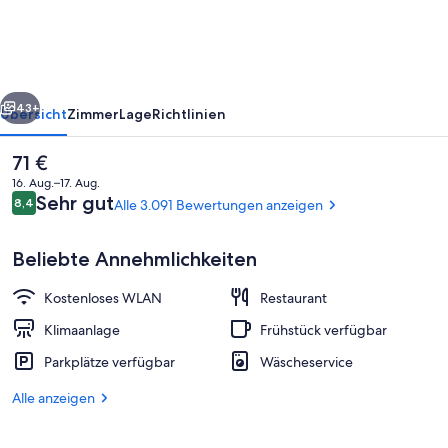
Kabukicho
Tower
rück
Weiter
43+
Übersicht
Zimmer
Lage
Richtlinien
Der
71 €
aktuelle
16. Aug.–17. Aug.
Preis
Bewertungen
Sehr gut
8,4
Alle 3.091 Bewertungen anzeigen
8,4 von 10.
beträgt
71 €.
Beliebte Annehmlichkeiten
Kostenloses WLAN
Restaurant
Öffentliches Bad
Klimaanlage
Frühstück verfügbar
Parkplätze verfügbar
Wäscheservice
Alle anzeigen