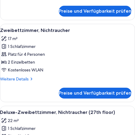
Details
für
Preise und Verfügbarkeit prüfen
Doppelzimmer,
Nichtraucher
Alle
Ein Hotelzimmer mit zwei Betten, ein
13
Zweibettzimmer, Nichtraucher
Fotos
17 m²
für
1 Schlafzimmer
Zweibettzimmer,
Nichtraucher
Platz für 4 Personen
anzeigen
2 Einzelbetten
Kostenloses WLAN
Weitere
Weitere Details
Details
für
Preise und Verfügbarkeit prüfen
Zweibettzimmer,
Nichtraucher
Alle
Ein Hotelzimmer mit zwei Betten, eine
12
Deluxe-Zweibettzimmer, Nichtraucher (27th floor)
Fotos
22 m²
für
1 Schlafzimmer
Deluxe-