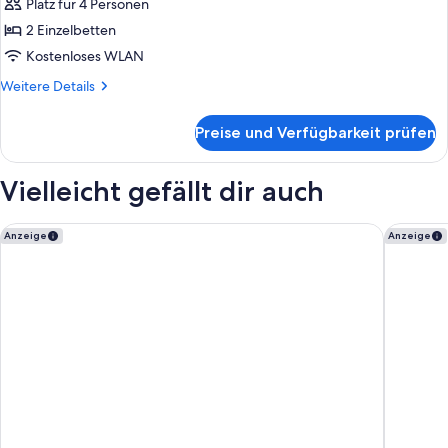
Zweibettzimmer,
Platz für 4 Personen
Nichtraucher
2 Einzelbetten
(27th
Kostenloses WLAN
floor)
Weitere
Weitere Details
anzeigen
Details
für
Preise und Verfügbarkeit prüfen
Deluxe-
Zweibettzimmer,
Nichtraucher
Vielleicht gefällt dir auch
(27th
floor)
Kichijoji Tokyu REI Hotel
The Prin
Anzeige
Anzeige