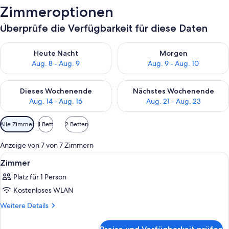
Zimmeroptionen
Überprüfe die Verfügbarkeit für diese Daten
Überprüfe die Verfügbarkeit für heute Nacht, Aug. 8 - Aug. 9.
Überprüfe die Verfügbarkeit f
Heute Nacht
Morgen
Aug. 8 - Aug. 9
Aug. 9 - Aug. 10
Überprüfe die Verfügbarkeit für dieses Wochenende, Aug. 14 -
Überprüfe die Verfügbarkeit f
Dieses Wochenende
Nächstes Wochenende
Aug. 14 - Aug. 16
Aug. 21 - Aug. 23
Verfügbare
Alle Zimmer
1 Bett
2 Betten
Filter
für
Anzeige von 7 von 7 Zimmern
Zimmer
Alle
Ein Hotelzimmer mit einem Bett, eine
4
Zimmer
Fotos
Platz für 1 Person
für
Kostenloses WLAN
Zimmer
anzeigen
Weitere
Weitere Details
Details
für