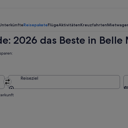
nde,
Unterkünfte
Reisepakete
Flüge
Aktivitäten
Kreuzfahrten
Mietwage
de: 2026 das Beste in Bell
sparen:
Reiseziel
Reiseziel
terkunft