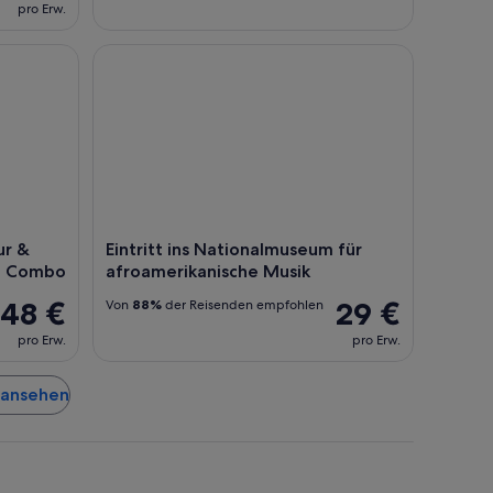
pro Erw.
 & Country-Musik Hall of Fame Combo
Eintritt ins Nationalmuseum für afroamerikanisch
ur &
Eintritt ins Nationalmuseum für
me Combo
afroamerikanische Musik
48 €
29 €
Von
88%
der Reisenden empfohlen
pro Erw.
pro Erw.
e ansehen