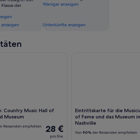
Weniger anzeigen
Klasse der
zeigen
 anzeigen
Unterkünfte anzeigen
itäten
: Country Music Hall of Fame und Museum
Eintrittskarte für die Musici
e: Country Music Hall of
Eintrittskarte für die Musici
nd Museum
of Fame und das Museum i
Nashville
28 €
r Reisenden empfohlen
Von
90%
der Reisenden empfohlen
pro Erw.