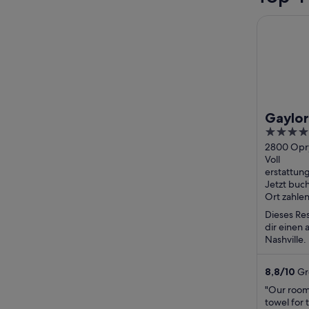
Gaylord O
Gaylor
4
Conve
out
2800 Opr
Drive Nash
Voll
of
erstattun
5
Jetzt buc
Ort zahle
Dieses Re
dir einen
Nashville.
Wellnessb
Gäste ...
8,8
/
10
Gr
"Our rooms
towel for 