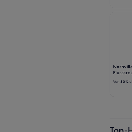
Nashville 
Nashvil
Flusskre
Von
80%
d
Top-H