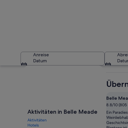
Anreise
Abre
Datum
Dat
Karte erkunden
Übern
Belle Mea
8.8/10 (80
Ein imposantes Geb
Aktivitäten in Belle Meade
Ein Paradies
Weinliebha
Aktivitäten
Geschichtsin
Hotels
Plantage ist