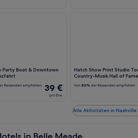
Party Boat & Downtown Flusskreuzfahrt
Hatch Show Print Studio Tour
le Party Boat & Downtown
Hatch Show Print Studio To
uzfahrt
Country-Musik Hall of Fa
39 €
er Reisenden empfohlen
Von
80%
der Reisenden empfohlen
pro Erw.
Alle Aktivitäten in Nashvill
otels in Belle Meade