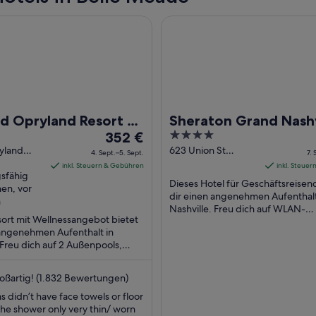
pryland Resort & Convention Center
Sheraton Grand Nashville Do
d Opryland Resort &
Sheraton Grand Nashv
Der
4
ntion Center
352 €
Downtown
Preis
out
yland
623 Union St
4. Sept.–5. Sept.
7. 
ville TN
Nashville TN
beträgt
of
inkl. Steuern & Gebühren
inkl. Steue
gsfähig
352 €
5
Dieses Hotel für Geschäftsreisen
hen, vor
pro
dir einen angenehmen Aufenthalt
n
Nacht
Nashville. Freu dich auf WLAN-
sort mit Wellnessangebot bietet
Internetzugang (kostenlos), 2
vom
 angenehmen Aufenthalt in
Bars/Lounges und Frühstück ...
4.
 Freu dich auf 2 Außenpools,
Sept.
ereich und 18 Restaurants. Die
bis
oßartig! (1.832 Bewertungen)
zum
 didn’t have face towels or floor
5.
the shower only very thin/ worn
Sept.