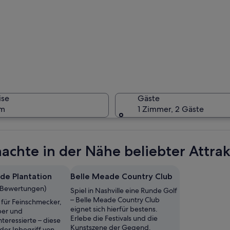
Ein weiß
ise
Gäste
um
1 Zimmer, 2 Gäste
Ein geräu
achte in der Nähe beliebter Attra
de Plantation
Belle Meade Country Club
5 Bewertungen)
Spiel in Nashville eine Runde Golf
äude mit einer symmetrischen Fassade, Säulen und einem Balkon.
– Belle Meade Country Club
 für Feinschmecker,
eignet sich hierfür bestens.
ber und
Erlebe die Festivals und die
teressierte – diese
Kunstszene der Gegend.
 der Inbegriff von