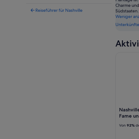
Charme und 
Reiseführer für Nashville
Südstaaten.
Weniger an
Unterkünfte
Aktiv
Nashville
Nashvill
Fame u
Von
92%
de