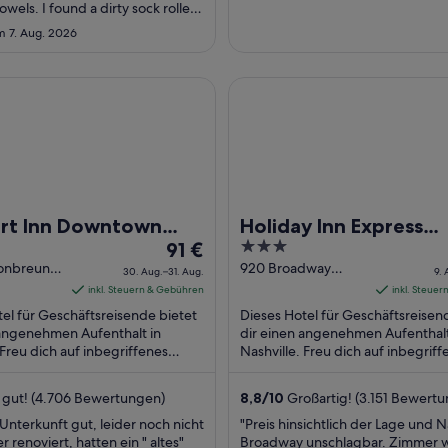
towels. I found a dirty sock rolled
ner of the floor by the balcony.
m 7. Aug. 2026
ts close at 8-9pm despite
ys 10-11pm so we were only able
za instead of the steak house. For
nn Downtown Nashville - Music City Center
Holiday Inn Express Nashvill
rt Inn Downtown
Holiday Inn Express
Der
3
le - Music City
91 €
Nashville Downtown -
Preis
out
onbreun
920 Broadway
r
Broadway by IHG
30. Aug.–31. Aug.
9. 
le TN
Nashville TN
beträgt
of
inkl. Steuern & Gebühren
inkl. Steue
91 €
5
el für Geschäftsreisende bietet
Dieses Hotel für Geschäftsreisen
pro
 angenehmen Aufenthalt in
dir einen angenehmen Aufenthalt
 Freu dich auf inbegriffenes
Nacht
Nashville. Freu dich auf inbegriff
, WLAN-Internetzugang
Frühstück, WLAN-Internetzugan
vom
 ...
(kostenlos) ...
30.
 gut! (4.706 Bewertungen)
8,8
/
10
Großartig! (3.151 Bewert
Aug.
Unterkunft gut, leider noch nicht
"Preis hinsichtlich der Lage und
bis
r renoviert, hatten ein " altes"
Broadway unschlagbar. Zimmer 