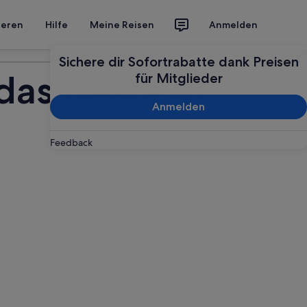
ieren
Hilfe
Meine Reisen
Anmelden
Deine Reise planen
Sichere dir Sofortrabatte dank Preisen
das Beste in
für Mitglieder
Anmelden
Feedback