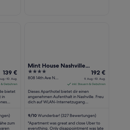
e Downtown - Broadway by IHG
Mint House Nashville Marathon Village by Kasa
Mint House Nashville
Der
4
Der
139 €
Marathon Village by Kasa
192 €
Preis
out
Preis
808 14th Ave N
Aug.–10. Aug.
9. Aug.–10. Aug.
Nashville TN
beträgt
of
beträgt
rn & Gebühren
inkl. Steuern & Gebühren
139 €
5
192 €
de bietet
Dieses Aparthotel bietet dir einen
pro
pro
 in
angenehmen Aufenthalt in Nashville. Freu
enes
Nacht
dich auf WLAN-Internetzugang
Nacht
g
(kostenlos), Parken ohne Service
vom
vom
(kostenlos) und Dachterrasse. ...
9.
9.
ungen)
9
/
10
Wunderbar! (327 Bewertungen)
Aug.
Aug.
 Nähe zum
"Apartment was great and close Uber to
bis
bis
waren
everything. Only disappointment was late