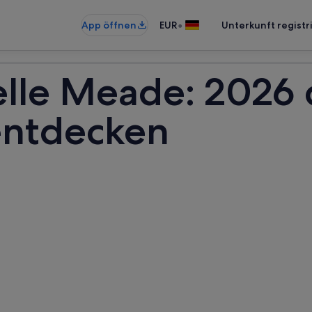
•
App öffnen
EUR
Unterkunft registr
elle Meade: 2026 
entdecken