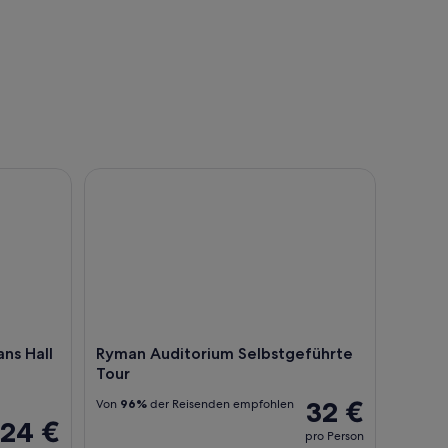
ans Hall of Fame und das Museum in Nashville
Ryman Auditorium Selbstgeführte Tour
ans Hall
Ryman Auditorium Selbstgeführte
n
Tour
32 €
Von
96%
der Reisenden empfohlen
24 €
pro Person