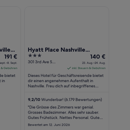
wntown
Hyatt Place Nashville Downtown
ille
Hyatt Place Nashville
Der
3
Der
191 €
Downtown
140 €
Preis
out
Preis
301 3rd Ave S
Sept.–8. Sept.
23. Aug.–24. Aug.
Nashville TN
beträgt
of
beträgt
rn & Gebühren
inkl. Steuern & Gebühren
191 €
5
140 €
de bietet
Dieses Hotel für Geschäftsreisende bietet
pro
pro
 in
dir einen angenehmen Aufenthalt in
Nacht
Nashville. Freu dich auf inbegriffenes
Nacht
Frühstück, WLAN-Internetzugang
vom
vom
(kostenlos) ...
7.
23.
9,2
/
10
Wunderbar! (6.179 Bewertungen)
Sept.
Aug.
"Die Grösse des Zimmers war genial.
bis
bis
Grosses Badezimmer. Alles sehr sauber.
zum
zum
Gutes Frühstück. Nettes Personal. Gute
8.
24.
Lage um Nashville zu erkunden."
Bewertet am 12. Juni 2026
Sept.
Aug.