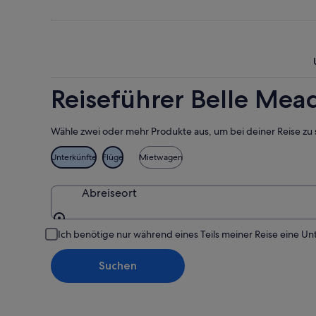
Aug.
Nacht,
Meade
-
8.
dieses
8.
Aug.
Wochene
Aug.
-
7.
9.
Aug.
Aug.
-
Reiseführer Belle Mea
9.
Aug.
Wähle zwei oder mehr Produkte aus, um bei deiner Reise zu 
Unterkünfte
Flüge
Mietwagen
Abreiseort
Abreiseort
Ich benötige nur während eines Teils meiner Reise eine Un
Suchen