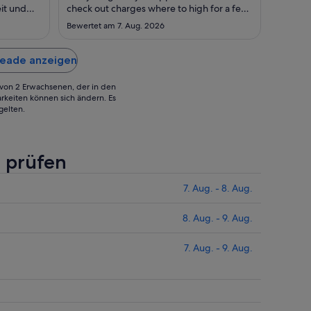
zum
zum
eit und
check out charges where to high for a few
10.
10.
von nur 1
extra hours"
Bewertet am 7. Aug. 2026
cht mehr
Aug.
Aug.
ir nach
eder hier
 Meade anzeigen
g von 2 Erwachsenen, der in den
rkeiten können sich ändern. Es
gelten.
e prüfen
7. Aug. - 8. Aug.
8. Aug. - 9. Aug.
7. Aug. - 9. Aug.