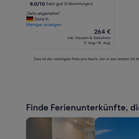
8.0
8,0/10
Sehr gut
(5 Bewertungen)
von
„
„Sehr angenehm“
10,
S
Doris H.
Sehr
e
Weniger anzeigen
gut,
h
Der
264 €
(5
r
Preis
Bewertungen)
inkl. Steuern & Gebühren
a
beträgt
17. Aug.–18. Aug.
n
264 €
g
e
Dies
Dies ist der niedrigste Preis pro Nacht, der in den letzten 
n
ist
e
der
h
niedrigste
m
Preis
“
pro
Nacht,
der
in
Finde Ferienunterkünfte, di
den
letzten
Suche nach Aparthotels
Suche nach Villen
24 Stunden
für
einen
Aufenthalt