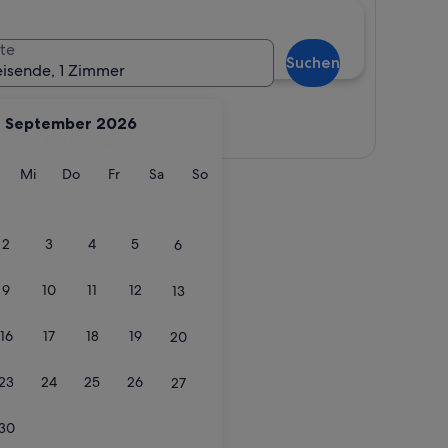
te
Suchen
eisende, 1 Zimmer
September 2026
Karte anzeigen
g
ienstag
Mittwoch
Donnerstag
Freitag
Samstag
Sonntag
Mi
Do
Fr
Sa
So
2
3
4
5
6
9
10
11
12
13
16
17
18
19
20
23
24
25
26
27
30