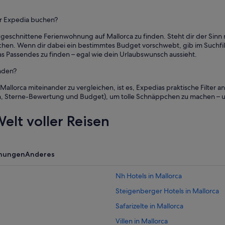
er Expedia buchen?
 zugeschnittene Ferienwohnung auf Mallorca zu finden. Steht dir der Sinn
chen. Wenn dir dabei ein bestimmtes Budget vorschwebt, gib im Suchfil
as Passendes zu finden – egal wie dein Urlaubswunsch aussieht.
nden?
allorca miteinander zu vergleichen, ist es, Expedias praktische Filter
n, Sterne-Bewertung und Budget), um tolle Schnäppchen zu machen – un
elt voller Reisen
nungen
Anderes
Nh Hotels in Mallorca
Steigenberger Hotels in Mallorca
Safarizelte in Mallorca
Villen in Mallorca