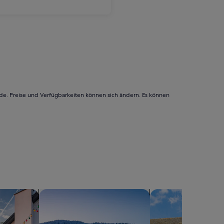
rde. Preise und Verfügbarkeiten können sich ändern. Es können
 Ferienhäusern
Suche nach Chalets
Suche nach Landhäu