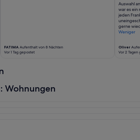
Auswahl an
war es ein 
jeden Fran
uneingesc
gerne wied
Weniger
FATIMA
Aufenthalt von 8 Nächten
Oliver
Aufen
Vor 1 Tag gepostet
Vor 2 Tagen 
n
ca: Wohnungen