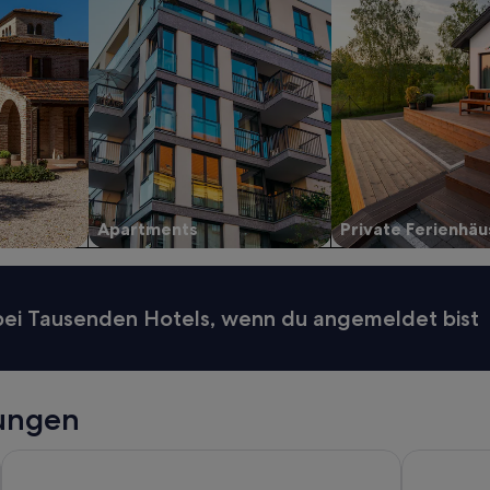
Apartments
Private Ferienhäu
 bei Tausenden Hotels, wenn du angemeldet bist
tungen
Hotel Playa Golf - Adults Only +16
Zoetry Mal