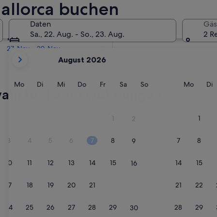
allorca buchen
In zwei Monaten
Daten
Gäs
2. Okt. - 4. Okt.
Sa., 22. Aug. - So., 23. Aug.
2 R
In vier Monaten
27. Nov. - 29. Nov.
Derzeit
August 2026
werden
die
Monate
Montag
Dienstag
Mittwoch
Donnerstag
Freitag
Samstag
Sonntag
Monta
D
Mo
Di
Mi
Do
Fr
Sa
So
Mo
Di
wahl für Ferienwohnungen
August
2026
und
ernt
1
1
2
September
2026
3
4
5
6
7
8
7
8
9
angezeigt.
10
11
12
13
14
15
14
15
16
17
18
19
20
21
22
21
22
23
ernt
24
25
26
27
28
29
28
29
30