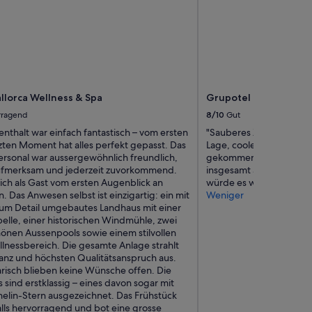
llorca Wellness & Spa
Grupotel Taurus Park
rragend
8/10
Gut
nthalt war einfach fantastisch – vom ersten
"Sauberes Zimmer, groß
tzten Moment hat alles perfekt gepasst. Das
Lage, cooler DJ am Pool,
rsonal war aussergewöhnlich freundlich,
gekommen und die Zimm
aufmerksam und jederzeit zuvorkommend.
insgesamt aber für unse
sich als Gast vom ersten Augenblick an
würde es wieder buchen
 Das Anwesen selbst ist einzigartig: ein mit
Weniger
 zum Detail umgebautes Landhaus mit einer
pelle, einer historischen Windmühle, zwei
nen Aussenpools sowie einem stilvollen
lnessbereich. Die gesamte Anlage strahlt
anz und höchsten Qualitätsanspruch aus.
arisch blieben keine Wünsche offen. Die
 sind erstklassig – eines davon sogar mit
elin-Stern ausgezeichnet. Das Frühstück
lls hervorragend und bot eine grosse