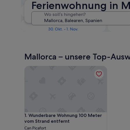
Ferienwohnung in M
In zwei Wochen
Wo soll’s hingehen?
21. Aug. - 23. Aug.
In drei Monaten
30. Okt. - 1. Nov.
Mallorca – unsere Top-Aus
Wunderbare Wohnung 100 Meter vom Strand entf
Wunderbare Wohnung 100 Meter vom Strand entf
1. Wunderbare Wohnung 100 Meter
vom Strand entfernt
Can Picafort