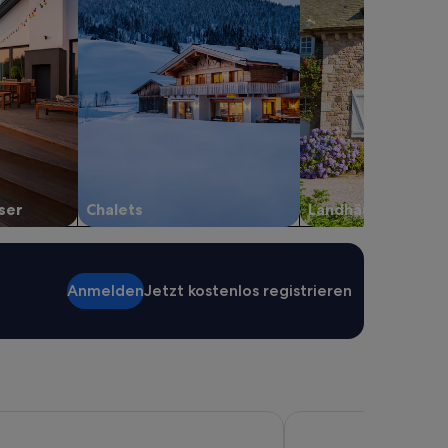
ser
Chalets
Landhäuser
Anmelden
Jetzt kostenlos registrieren
lorca Wellness & Spa
Grupotel Taurus Park