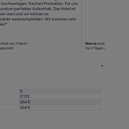
 hochwertigen, frischen Produkten. Für uns
rundum perfekter Aufenthalt. Das Hotel ist
ken wert und wir können es
hränkt weiterempfehlen. Wir kommen sehr
er!"
thalt von 1 Nacht
Marisa
Aufenthalt von 3 Nä
gepostet
Vor 3 Tagen gepostet
5
17.172
264 €
264 €