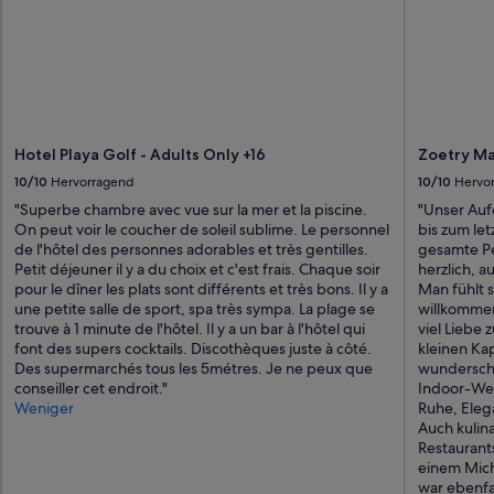
Hotel Playa Golf - Adults Only +16
Zoetry Ma
10/10
Hervorragend
10/10
Hervo
"Superbe chambre avec vue sur la mer et la piscine.
"Unser Aufe
On peut voir le coucher de soleil sublime. Le personnel
bis zum le
de l'hôtel des personnes adorables et très gentilles.
gesamte Pe
Petit déjeuner il y a du choix et c'est frais. Chaque soir
herzlich, 
pour le dîner les plats sont différents et très bons. Il y a
Man fühlt 
une petite salle de sport, spa très sympa. La plage se
willkommen.
trouve à 1 minute de l'hôtel. Il y a un bar à l'hôtel qui
viel Liebe
font des supers cocktails. Discothèques juste à côté.
kleinen Ka
Des supermarchés tous les 5métres. Je ne peux que
wunderschö
conseiller cet endroit."
Indoor-Wel
Weniger
Ruhe, Eleg
Auch kulin
Restaurants
einem Mich
war ebenfa