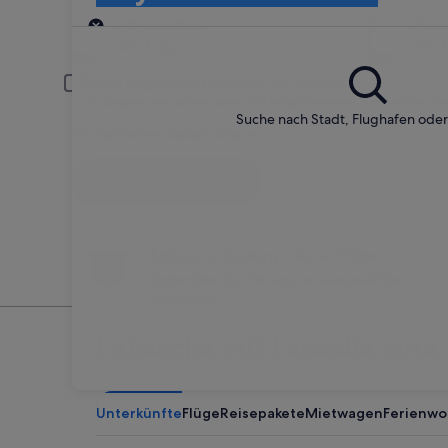
Abholort
Abholdatum
Rüc
22. Aug.
23. 
Fahrer jünger als 30 oder älter als 70 Jahre
Für jüngere oder ältere Fahrer fällt möglicherweise eine weitere G
Suche nach Stadt, Flughafen ode
Ich habe einen Rabattcode
Suchen
Ändere unbesorgt deine Pläne
Kostenlose Stornierung bei ausgewählten
Mietwagen
Entdecke mit Expedia eine 
Unterkünfte
Flüge
Reisepakete
Mietwagen
Ferienw