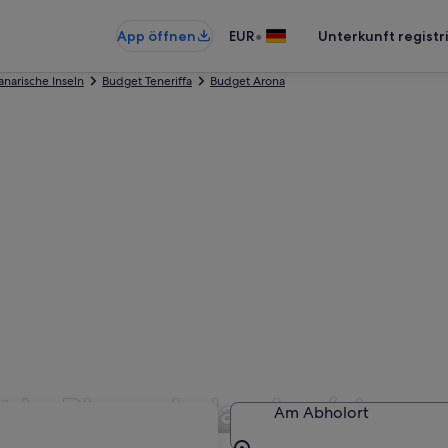
•
App öffnen
EUR
Unterkunft registr
narische Inseln
Budget Teneriffa
Budget Arona
in Playa de las Américas
Am Abholort