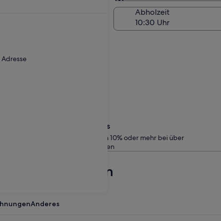
Am Abholort
kgabedatum
Abholzeit
Aug.
ebühr an.
r Adresse
Gönn dir etwas
Mitglieder sparen 10% oder mehr bei über
1 Million Mietwagen
Welt voller Reisen
ohnungen
Anderes