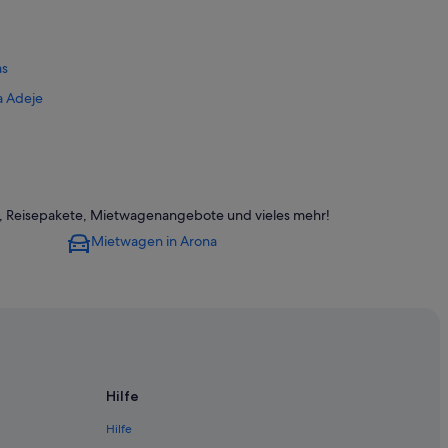
as
a Adeje
els, Reisepakete, Mietwagenangebote und vieles mehr!
Mietwagen in Arona
nguez Alfonso
s Américas
s
 de las Américas
s
Hilfe
éricas
Hilfe