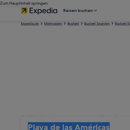
Zum Hauptinhalt springen
Reisen buchen
Expedia.de
Mietwagen
Budget
Budget Spanien
Budget Ka
Mietwagen von Budget 
Abholort
Abholort
Playa de las Américas