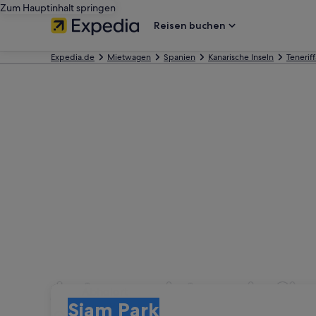
Zum Hauptinhalt springen
Reisen buchen
Expedia.de
Mietwagen
Spanien
Kanarische Inseln
Teneriff
Autovermietung in Sia
Abholort
Abholort
Siam Park