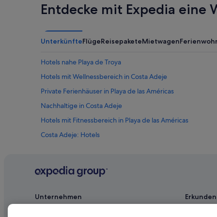
Entdecke mit Expedia eine W
Unterkünfte
Flüge
Reisepakete
Mietwagen
Ferienwoh
Hotels nahe Playa de Troya
Hotels mit Wellnessbereich in Costa Adeje
Private Ferienhäuser in Playa de las Américas
Nachhaltige in Costa Adeje
Hotels mit Fitnessbereich in Playa de las Américas
Costa Adeje: Hotels
Boutique- in Costa Adeje
Lgbtqia-Freundliche in Playa de las Américas
4-Sterne-Hotels in San Eugenio
Marriott Hotels & Resorts in Costa Adeje
Unternehmen
Erkunden
Hotels mit Meerblick in Costa Adeje
Jobs
Reiseführer