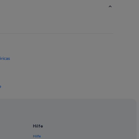
éricas
e
 de las Américas
Hilfe
e
Hilfe