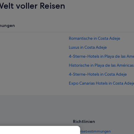
elt voller Reisen
nungen
Romantische in Costa Adeje
Luxus in Costa Adeje
4-Sterne-Hotels in Playa de las Am
Historische in Playa de las Américas
4-Sterne-Hotels in Costa Adeje
Expo Canarias Hotels in Costa Adej
B&B in Playa de las Américas
Historische in Costa Adeje
Urlaub nur für Erwachsene in Playa
Abenteuer in Playa de las Américas
Richtlinien
Hotels mit Whirlpool in Costa Adej
 Deutschland
Einreisebestimmungen