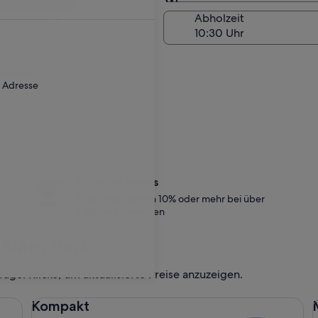
Am Abholort
kgabedatum
Abholzeit
Aug.
ebühr an.
r Adresse
Gönn dir etwas
Mitglieder sparen 10% oder mehr bei über
1 Million Mietwagen
Siam Park
ge. Klicke, um aktualisierte Preise anzuzeigen.
Kompakt Ford Focus
Mi
Kompakt