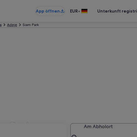
•
App öffnen
EUR
Unterkunft registr
a
Adeje
Siam Park
m Park
Am Abholort