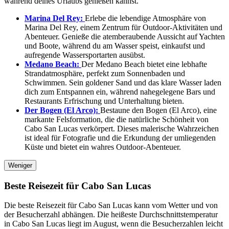
während deines Urlaubs genießen kannst.
Marina Del Rey:
Erlebe die lebendige Atmosphäre von
Marina Del Rey, einem Zentrum für Outdoor-Aktivitäten und
Abenteuer. Genieße die atemberaubende Aussicht auf Yachten
und Boote, während du am Wasser speist, einkaufst und
aufregende Wassersportarten ausübst.
Medano Beach:
Der Medano Beach bietet eine lebhafte
Strandatmosphäre, perfekt zum Sonnenbaden und
Schwimmen. Sein goldener Sand und das klare Wasser laden
dich zum Entspannen ein, während nahegelegene Bars und
Restaurants Erfrischung und Unterhaltung bieten.
Der Bogen (El Arco):
Bestaune den Bogen (El Arco), eine
markante Felsformation, die die natürliche Schönheit von
Cabo San Lucas verkörpert. Dieses malerische Wahrzeichen
ist ideal für Fotografie und die Erkundung der umliegenden
Küste und bietet ein wahres Outdoor-Abenteuer.
Weniger
Beste Reisezeit für Cabo San Lucas
Die beste Reisezeit für Cabo San Lucas kann vom Wetter und von
der Besucherzahl abhängen. Die heißeste Durchschnittstemperatur
in Cabo San Lucas liegt im August, wenn die Besucherzahlen leicht