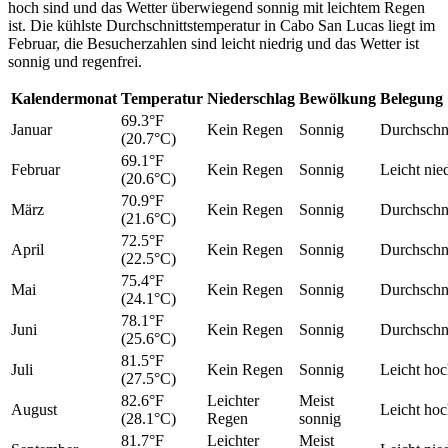
hoch sind und das Wetter überwiegend sonnig mit leichtem Regen
ist. Die kühlste Durchschnittstemperatur in Cabo San Lucas liegt im
Februar, die Besucherzahlen sind leicht niedrig und das Wetter ist
sonnig und regenfrei.
Kalendermonat
Temperatur
Niederschlag
Bewölkung
Belegung
69.3°F
Januar
Kein Regen
Sonnig
Durchschni
(20.7°C)
69.1°F
Februar
Kein Regen
Sonnig
Leicht nie
(20.6°C)
70.9°F
März
Kein Regen
Sonnig
Durchschni
(21.6°C)
72.5°F
April
Kein Regen
Sonnig
Durchschni
(22.5°C)
75.4°F
Mai
Kein Regen
Sonnig
Durchschni
(24.1°C)
78.1°F
Juni
Kein Regen
Sonnig
Durchschni
(25.6°C)
81.5°F
Juli
Kein Regen
Sonnig
Leicht ho
(27.5°C)
82.6°F
Leichter
Meist
August
Leicht ho
(28.1°C)
Regen
sonnig
81.7°F
Leichter
Meist