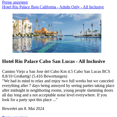
Preise anzeigen
Hotel Riu Palace Baja California - Adults Only - All Inclusive
Hotel Riu Palace Cabo San Lucas - All Inclusive
Camino Viejo a San Jose del Cabo Km 4.5 Cabo San Lucas BCS
8,8
/
10
Großartig! (5.416 Bewertungen)
"We had in mind to relax and enjoy two full weeks but we canceled
everything after 7 days being annoyed by seeing parties taking place
after midnight in neighboring rooms, young people slamming doors
all day long and a not acceptable noise level everywhere. If you
look for a party spot this place ..."
Bewertet am 8. Mai 2024