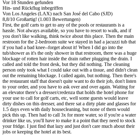
Vor 18 Stunden gefunden
Hin- und Rückflug inbegriffen
Von Los Angeles (LAX) nach San José del Cabo (SJD)
8,8
/
10
Großartig! (1.003 Bewertungen)
First, the golf carts to get to any of the pools or restaurants is a
hassle. Not always available, so you have to resort to walk, and if
you don't like walking, think twice about this place. Then the main
restroom for the 2-bedroom suite we stayed in had a jacuzzi tub that
if you had a bad knee--forget about it! When I did go into the
tub/shower as it's the only shower in that restroom, there was a huge
blockage of rotten hair inside the drain rather plugging the drain. I
called and told the front desk, but they did nothing. The cleaning
person only took what I could take out with a tissue, and didn't clean
out the remaining blockage. I called again, but nothing. Then there's
the restaurant staff that doesn't quite want to do their job, don't listen
to your order, and you have to ask over and over again. Waiting for
an elevator there's a dresser/credenza that holds the hotel phone for
your use to call for golf carts, etc, well some guests would leave
dirty dishes on this dresser, and there sat a dirty plate and glasses for
1.5 days even with daily housecleaning, but none of them would
pick this up. Then had to call 3x for more water, so if you're a water
drinker like us, you'll have to make it a point that they need to stock
your fridge. I just find that lazy and just don't care much about their
jobs or keeping the hotel at its best.