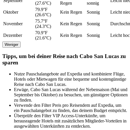
September
Leicht nie
(27.6°C)
Regen
sonnig
79.9°F
Oktober
Kein Regen
Sonnig
Leicht nie
(26.6°C)
75.7°F
November
Kein Regen
Sonnig
Durchschni
(24.3°C)
70.9°F
Dezember
Kein Regen
Sonnig
Leicht ho
(21.6°C)
Weniger
Tipps, um bei deiner Reise nach Cabo San Lucas zu
sparen
Nutze Pauschalangebote auf Expedia und kombiniere Flüge,
Hotels oder Mietwagen für eine bequeme und kostengünstige
Reise nach Cabo San Lucas.
Erwäge, Cabo San Lucas während der Nebensaison (Mai und
September bis Oktober) zu besuchen, um günstigere Optionen
zu finden.
Verwende den Filter Preis pro Reisendem auf Expedia, um
ein Pauschalangebot zu finden, das deinem Budget entspricht.
Überprüfe den Filter VIP Access-Unterkünfte, um
herausragende Hotels mit zusätzlichen Mitglieder-Vorteilen in
ausgewählten Unterkünften zu entdecken.