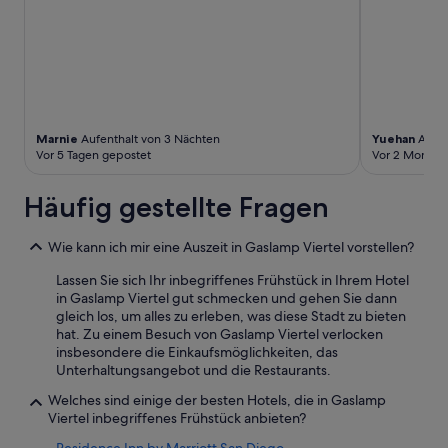
b
s
o
l
u
t
e
m
Marnie
Aufenthalt von 3 Nächten
Yuehan
Aufen
p
Vor 5 Tagen gepostet
Vor 2 Monate
f
e
Häufig gestellte Fragen
h
l
e
Wie kann ich mir eine Auszeit in Gaslamp Viertel vorstellen?
n
s
Lassen Sie sich Ihr inbegriffenes Frühstück in Ihrem Hotel
w
in Gaslamp Viertel gut schmecken und gehen Sie dann
e
gleich los, um alles zu erleben, was diese Stadt zu bieten
r
hat. Zu einem Besuch von Gaslamp Viertel verlocken
t
insbesondere die Einkaufsmöglichkeiten, das
u
Unterhaltungsangebot und die Restaurants.
n
Welches sind einige der besten Hotels, die in Gaslamp
d
Viertel inbegriffenes Frühstück anbieten?
d
i