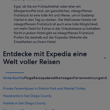
t
Egal, ob Sie ein Frühaufsteher oder eher ein
e
Morgenmuffel sind, ein gemütliches, inbegriffenes
l
Frühstück ist eine tolle Art und Weise, um in Gaslamp
.
Viertel in den Tag zu starten. Die Wahl eines Hotels mit
“
inbegriffenem Frühstück ist auch eine tolle Möglichkeit,
um mehr Geld für Extras in der Urlaubskasse zu behalten.
Nicht in jedem Hotel gibt es inbegriffenes Frühstück.
Prüfen Sie deshalb auf der Expedia-Website die
Einzelheiten zu Ihrem Hotel.
Entdecke mit Expedia eine
Welt voller Reisen
Unterkünfte
Flüge
Reisepakete
Mietwagen
Ferienwohnungen
An
Private Ferienhäuser in Station Park and Market Trolley
Hausboote in San Diego County
Hostels in San Diego County