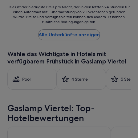
a
r
Dies
Dies ist der niedrigste Preis pro Nacht, der in den letzten 24 Stunden für
s
einen Aufenthalt mit 1 Übernachtung von 2 Erwachsenen gefunden
ist
wurde. Preise und Verfügbarkeiten können sich ändern. Es können
a
der
zusätzliche Bedingungen gelten.
u
niedrigste
b
Preis
e
Alle Unterkünfte anzeigen
pro
r
Nacht,
u
der
n
in
Wähle das Wichtigste in Hotels mit
d
den
verfügbarem Frühstück in Gaslamp Viertel
d
letzten
e
24 Stunden
r
für
S
einen
Pool
4 Sterne
5 Sterne
e
Aufenthalt
r
mit
v
1 Übernachtung
i
von
Gaslamp Viertel: Top-
c
2 Erwachsenen
e
gefunden
Hotelbewertungen
g
wurde.
u
Preise
t
und
Hotel Z
Hard Rock H
.
Verfügbarkeiten