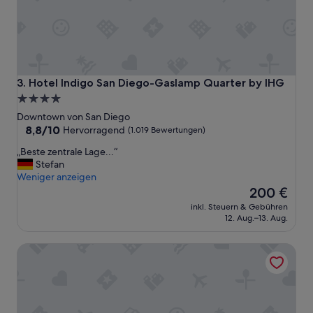
Hotel Indigo San Diego-Gaslamp Quarter by IHG
3. Hotel Indigo San Diego-Gaslamp Quarter by IHG
4.0-
Sterne-
Downtown von San Diego
Unterkunft
8.8
8,8/10
Hervorragend
(1.019 Bewertungen)
von
„
„Beste zentrale Lage...“
10,
B
Stefan
Hervorragend,
e
Weniger anzeigen
(1.019
s
Der
200 €
Bewertungen)
t
Preis
inkl. Steuern & Gebühren
e
beträgt
12. Aug.–13. Aug.
z
200 €
e
Residence Inn by Marriott San Diego Downtown/Gaslamp 
n
t
r
a
l