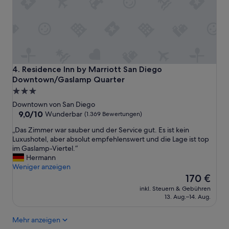
e
L
a
g
e
.
.
.
Residence Inn by Marriott San Diego Downtown/Gaslamp 
4. Residence Inn by Marriott San Diego
“
Downtown/Gaslamp Quarter
3.0-
Sterne-
Downtown von San Diego
Unterkunft
9.0
9,0/10
Wunderbar
(1.369 Bewertungen)
von
„
„Das Zimmer war sauber und der Service gut. Es ist kein
10,
D
Luxushotel, aber absolut empfehlenswert und die Lage ist top
Wunderbar,
a
im Gaslamp-Viertel.“
(1.369
s
Hermann
Bewertungen)
Z
Weniger anzeigen
i
Der
170 €
m
Preis
inkl. Steuern & Gebühren
m
beträgt
13. Aug.–14. Aug.
e
170 €
r
Mehr anzeigen
w