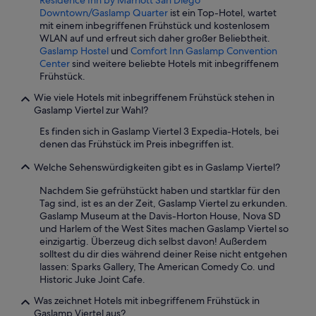
Residence Inn by Marriott San Diego
e
Downtown/Gaslamp Quarter
ist ein Top-Hotel, wartet
L
mit einem inbegriffenen Frühstück und kostenlosem
a
WLAN auf und erfreut sich daher großer Beliebtheit.
g
Gaslamp Hostel
und
Comfort Inn Gaslamp Convention
e
Center
sind weitere beliebte Hotels mit inbegriffenem
i
Frühstück.
s
t
Wie viele Hotels mit inbegriffenem Frühstück stehen in
t
Gaslamp Viertel zur Wahl?
o
Es finden sich in Gaslamp Viertel 3 Expedia-Hotels, bei
p
denen das Frühstück im Preis inbegriffen ist.
i
m
Welche Sehenswürdigkeiten gibt es in Gaslamp Viertel?
G
a
Nachdem Sie gefrühstückt haben und startklar für den
s
Tag sind, ist es an der Zeit, Gaslamp Viertel zu erkunden.
l
Gaslamp Museum at the Davis-Horton House, Nova SD
a
und Harlem of the West Sites machen Gaslamp Viertel so
m
einzigartig. Überzeug dich selbst davon! Außerdem
p
solltest du dir dies während deiner Reise nicht entgehen
-
lassen: Sparks Gallery, The American Comedy Co. und
V
Historic Juke Joint Cafe.
i
e
Was zeichnet Hotels mit inbegriffenem Frühstück in
r
Gaslamp Viertel aus?