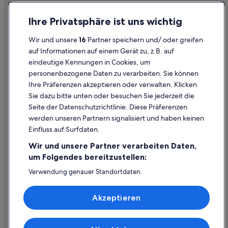
Extended Stay America Hotels in San Diego
Datenschutz
Ihre Privatsphäre ist uns wichtig
Hotels nahe Kreuzfahrtterminal B Street Cruise Ship Terminal
Cookies
Wir und unsere
16
Partner speichern und/ oder greifen
Wyndham Hotels in San Diego
Rechtliche Hinweise/Kontakt
auf Informationen auf einem Gerät zu, z.B. auf
Historische in San Diego
eindeutige Kennungen in Cookies, um
Inhaltsrichtlinien und Melden von Inhalten
Hotels mit Sauna in San Diego
personenbezogene Daten zu verarbeiten. Sie können
Ihre Präferenzen akzeptieren oder verwalten. Klicken
Hilfe
Private Ferienhäuser in San Diego
Sie dazu bitte unten oder besuchen Sie jederzeit die
Strand in San Diego
Hilfe
Seite der Datenschutzrichtlinie. Diese Präferenzen
werden unseren Partnern signalisiert und haben keinen
Haustierfreundliche in San Diego
Flug stornieren
Einfluss auf Surfdaten.
Lgbtqia-Freundliche in San Diego
Hotel- oder Ferienunterkunftsbuchung stornieren
Wir und unsere Partner verarbeiten Daten,
Hotels mit Suiten in San Diego
Rückerstattungsdauer
um Folgendes bereitzustellen:
Hotels mit Restaurant in Coronado
Expedia-Gutschein einlösen
Verwendung genauer Standortdaten.
Hotels nahe U.S.S. Midway Museum
Endgeräteeigenschaften zur Identifikation aktiv abfragen.
Internationale Reisedokumente
Speichern von oder Zugriff auf Informationen auf einem
San Diego Hotels
Akzeptieren
Endgerät. Personalisierte Werbung und Inhalte, Messung
von Werbeleistung und der Performance von Inhalten,
Historische in San Diego County
Zielgruppenforschung sowie Entwicklung und
Verbesserung von Angeboten.
Günstige in Little Italy