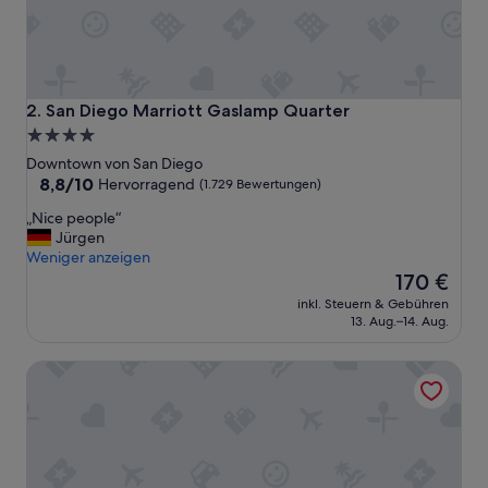
San Diego Marriott Gaslamp Quarter
2. San Diego Marriott Gaslamp Quarter
4.0-
Sterne-
Downtown von San Diego
Unterkunft
8.8
8,8/10
Hervorragend
(1.729 Bewertungen)
von
„
„Nice people“
10,
N
Jürgen
Hervorragend,
i
Weniger anzeigen
(1.729
c
Der
170 €
Bewertungen)
e
Preis
inkl. Steuern & Gebühren
p
beträgt
13. Aug.–14. Aug.
e
170 €
o
Hotel Indigo San Diego-Gaslamp Quarter by IHG
p
l
e
“