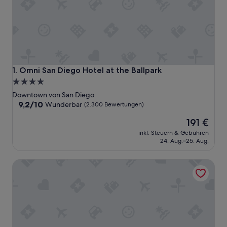
Omni San Diego Hotel at the Ballpark
1. Omni San Diego Hotel at the Ballpark
4.0-
Sterne-
Downtown von San Diego
Unterkunft
9.2
9,2/10
Wunderbar
(2.300 Bewertungen)
von
Der
191 €
10,
Preis
Wunderbar,
inkl. Steuern & Gebühren
beträgt
(2.300
24. Aug.–25. Aug.
191 €
Bewertungen)
San Diego Marriott Gaslamp Quarter