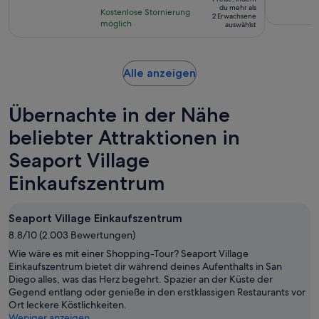
Person*
du mehr als
auf
Kostenlose Stornierung
2 Erwachsene
möglich
241
auswählst
Bewertungen.
Wird
Alle anzeigen
in
einem
Übernachte in der Nähe
neuen
Tab
beliebter Attraktionen in
geöffnet
Seaport Village
Einkaufszentrum
Seaport Village Einkaufszentrum
8.8/10 (2.003 Bewertungen)
Wie wäre es mit einer Shopping-Tour? Seaport Village
Einkaufszentrum bietet dir während deines Aufenthalts in San
Diego alles, was das Herz begehrt. Spazier an der Küste der
Gegend entlang oder genieße in den erstklassigen Restaurants vor
Ort leckere Köstlichkeiten.
Weniger anzeigen