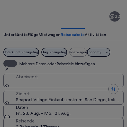
von
Seaport
22
Village
Einkaufszentrum
Unterkünfte
Flüge
Mietwagen
Reisepakete
Aktivitäten
Unterkunft hinzugefügt
Flug hinzugefügt
Mietwagen
Economy
Eine Pier, die sich ins Wasser erstrec
Mehrere Daten oder Reiseziele hinzufügen
Abreiseort
Zielort
Seaport Village Einkaufszentrum, San Diego, Kaliforni
Daten
Fr., 28. Aug. - Mo., 31. Aug.
Reisende
2 Reisende, 1 Zimmer