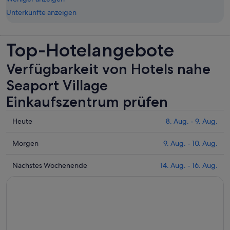
Unterkünfte anzeigen
Top-Hotelangebote
Verfügbarkeit von Hotels nahe
Seaport Village
Einkaufszentrum prüfen
Prüfe
Heute
8. Aug. - 9. Aug.
die
Preise
Prüfe
Morgen
9. Aug. - 10. Aug.
nahe
die
Seaport
Preise
Prüfe
Nächstes Wochenende
14. Aug. - 16. Aug.
Village
nahe
die
Einkaufszentrum
Seaport
Preise
für
Village
nahe
heute
Einkaufszentrum
Seaport
Nacht,
für
Village
8.
morgen