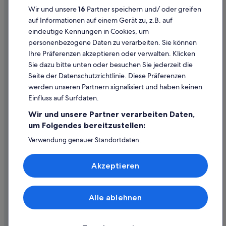
Hostels in San Diego County
Wir und unsere
16
Partner speichern und/ oder greifen
Rechtliche Hinweise/Kontakt
Good Nite Inns Hotels in San Diego
auf Informationen auf einem Gerät zu, z.B. auf
eindeutige Kennungen in Cookies, um
Inhaltsrichtlinien und Melden von Inhalten
4-Sterne-Hotels in Downtown von San Diego
personenbezogene Daten zu verarbeiten. Sie können
Vagabond Inn Hotels in San Diego
Ihre Präferenzen akzeptieren oder verwalten. Klicken
Hilfe
Motel 6 Hotels in San Diego
Sie dazu bitte unten oder besuchen Sie jederzeit die
Hilfe
Seite der Datenschutzrichtlinie. Diese Präferenzen
werden unseren Partnern signalisiert und haben keinen
Flug stornieren
Einfluss auf Surfdaten.
Hotel- oder Ferienunterkunftsbuchung stornieren
Wir und unsere Partner verarbeiten Daten,
Rückerstattungsdauer
um Folgendes bereitzustellen:
Expedia-Gutschein einlösen
Verwendung genauer Standortdaten.
Endgeräteeigenschaften zur Identifikation aktiv abfragen.
Internationale Reisedokumente
Speichern von oder Zugriff auf Informationen auf einem
Akzeptieren
Endgerät. Personalisierte Werbung und Inhalte, Messung
von Werbeleistung und der Performance von Inhalten,
Zielgruppenforschung sowie Entwicklung und
Verbesserung von Angeboten.
Alle ablehnen
© 2026 Expedia, Inc., ein Unternehmen der Expedia Group. Alle Rechte
Liste der Partner (Lieferanten)
vorbehalten. Expedia und das Expedia-Logo sind Handelsmarken oder
eingetragene Handelsmarken von Expedia, Inc.