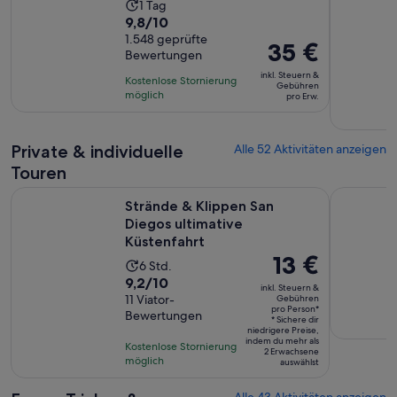
Die
1 Tag
9.8
9,8/10
Aktivität
von
1.548 geprüfte
dauert
Der
35 €
Bewertungen
10,
1 Tag
Preis
basierend
inkl. Steuern &
Kostenlose Stornierung
beträgt
Gebühren
auf
möglich
pro Erw.
35 €
1548
pro
Bewertungen.
Erw.
Private & individuelle
Alle 52 Aktivitäten anzeigen
Touren
Wird in
Strände & Klippen San Diegos ultimative Küstenfahrt
Entdecken
Strände & Klippen San
Diegos ultimative
Küstenfahrt
Der
13 €
Die
6 Std.
Preis
9.2
9,2/10
Aktivität
inkl. Steuern &
beträgt
von
11 Viator-
Gebühren
dauert
pro Person*
13 €
Bewertungen
10,
6
* Sichere dir
niedrigere Preise,
pro
basierend
Stunden
indem du mehr als
Kostenlose Stornierung
Person*
2 Erwachsene
auf
möglich
auswählst
11
Bewertungen.