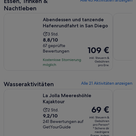
Essen, Trinken &
Alle 43 Aktivitäten anzeigen
Nachtleben
Wird
Abendessen und tanzende Hafenrundfahrt in San Diego
Stadtrundf
Abendessen und tanzende
Hafenrundfahrt in San Diego
Die
3 Std.
8.8
8,8/10
Aktivität
von
67 geprüfte
dauert
Der
109 €
Bewertungen
10,
3
Preis
basierend
inkl. Steuern &
Stunden
Kostenlose Stornierung
beträgt
Gebühren
auf
möglich
pro Erw.
109 €
67
pro
Bewertungen.
Erw.
Wasseraktivitäten
Alle 21 Aktivitäten anzeigen
Wird in einem neuen Tab geö
La Jolla Meereshöhle Kajaktour
Patriot Je
La Jolla Meereshöhle
Kajaktour
Der
69 €
Die
2 Std.
Preis
9.2
9,2/10
Aktivität
inkl. Steuern &
beträgt
von
241 Bewertungen auf
Gebühren
dauert
pro Person*
69 €
GetYourGuide
10,
2
* Sichere dir
pro
niedrigere
basierend
Stunden
Preise, indem