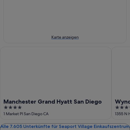
Einkaufszentrum
Aug.
Nacht,
für
-
9.
nächstes
9.
Aug.
Wochenende,
Aug.
-
14.
10.
Aug.
Aug.
-
Karte anzeigen
16.
Aug.
Manchester Grand Hyatt San Diego
Wyndham
Manchester Grand Hyatt San Diego
Wynd
4
4
out
out
1 Market Pl San Diego CA
1355 N 
of
of
5
5
Alle 7.605 Unterkünfte für Seaport Village Einkaufszentrum