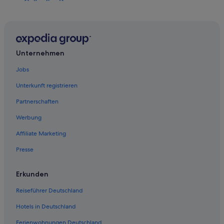
Golf in San Diego
Boutique- in San Diego
Historische in San Diego County
All-Inclusive- in San Diego
Unternehmen
Marina District: Hotels
Jobs
Hotels nahe U.S.S. Midway Museum
Unterkunft registrieren
Private Ferienhäuser in San Diego
Partnerschaften
B&B in San Diego
Werbung
Hotels mit Casino in San Diego County
Affiliate Marketing
Luxus in San Diego County
Presse
Bartell Hotels in San Diego
Hotels mit Suiten in San Diego
Erkunden
Hausboote in San Diego County
Reiseführer Deutschland
Luxus in San Diego
Hotels in Deutschland
Hotels mit Casino in San Diego
Ferienwohnungen Deutschland