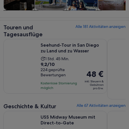
Touren und
Geschichte &
Private &
Essen, Trinken
Tagesausflüge
Kultur
individuelle
& Nachtleben
Touren
Touren und
Alle 181 Aktivitäten anzeigen
Tagesausflüge
Wird in e
Seehund-Tour in San Diego zu Land und zu Wasser
San Diego
Seehund-Tour in San Diego
zu Land und zu Wasser
Die
1 Std. 45 Min.
9.2
9,2/10
Aktivität
von
224 geprüfte
dauert
Der
48 €
Bewertungen
10,
1
Preis
basierend
inkl. Steuern &
Stunde
Kostenlose Stornierung
beträgt
Gebühren
auf
möglich
und
pro Erw.
48 €
224
45
pro
Bewertungen.
Minuten
Erw.
Geschichte & Kultur
Alle 67 Aktivitäten anzeigen
Wird in einem neu
USS Midway Museum mit Direct-to-Gate
San Diego 
USS Midway Museum mit
Direct-to-Gate