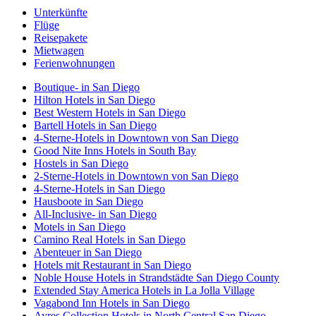
Unterkünfte
Flüge
Reisepakete
Mietwagen
Ferienwohnungen
Boutique- in San Diego
Hilton Hotels in San Diego
Best Western Hotels in San Diego
Bartell Hotels in San Diego
4-Sterne-Hotels in Downtown von San Diego
Good Nite Inns Hotels in South Bay
Hostels in San Diego
2-Sterne-Hotels in Downtown von San Diego
4-Sterne-Hotels in San Diego
Hausboote in San Diego
All-Inclusive- in San Diego
Motels in San Diego
Camino Real Hotels in San Diego
Abenteuer in San Diego
Hotels mit Restaurant in San Diego
Noble House Hotels in Strandstädte San Diego County
Extended Stay America Hotels in La Jolla Village
Vagabond Inn Hotels in San Diego
Ayres Collection Hotels in North Central San Diego