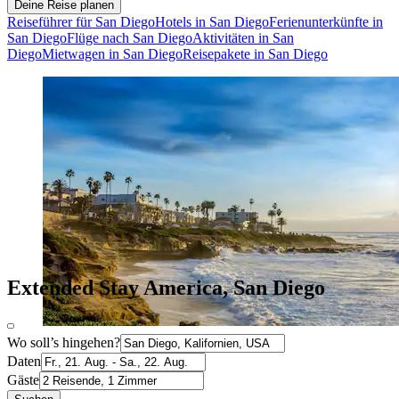
Deine Reise planen
Reiseführer für San Diego
Hotels in San Diego
Ferienunterkünfte in
San Diego
Flüge nach San Diego
Aktivitäten in San
Diego
Mietwagen in San Diego
Reisepakete in San Diego
Extended Stay America, San Diego
Wo soll’s hingehen?
Daten
Gäste