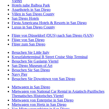
Viertel
Hotels nahe Balboa Park
Aparthotels in San Diego
Villen in San Diego County
San Diego Hotels
Fiesta Americana Hotels & Resorts in San Diego
Luxus in San Diego County
Flüge von Düsseldorf (DUS) nach San Diego (SAN)
Flüge von San Diego
Flüge zum San Diego
Besuchen Sie Little Italy
Kreuzfahrtterminal B Street Cruise Ship Terminal
Besuchen Sie Gaslamp Viertel
San Diego Museum of Art
Besuchen Sie San Diego
Navy Pier
Besuchen Sie Downtown von San Diego
Mietwagen in San Diego
Mietwagen von National Car Rental in Asiatisch-Pazifisches
Thematisches Historisches Viertel
Mietwagen von Enterprise in San Diego
Mietwagen von Hertz in San Diego
Van-Mietwagenanbieter in San Diego