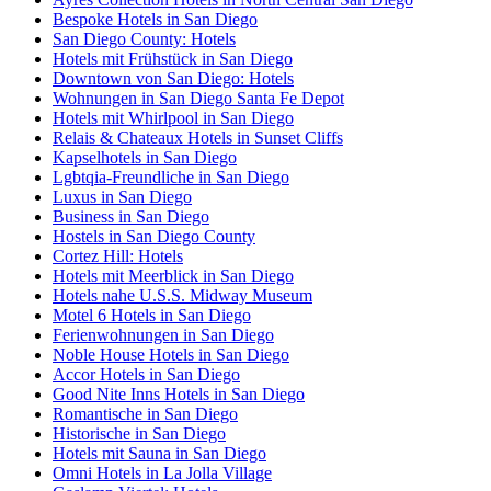
Bespoke Hotels in San Diego
San Diego County: Hotels
Hotels mit Frühstück in San Diego
Downtown von San Diego: Hotels
Wohnungen in San Diego Santa Fe Depot
Hotels mit Whirlpool in San Diego
Relais & Chateaux Hotels in Sunset Cliffs
Kapselhotels in San Diego
Lgbtqia-Freundliche in San Diego
Luxus in San Diego
Business in San Diego
Hostels in San Diego County
Cortez Hill: Hotels
Hotels mit Meerblick in San Diego
Hotels nahe U.S.S. Midway Museum
Motel 6 Hotels in San Diego
Ferienwohnungen in San Diego
Noble House Hotels in San Diego
Accor Hotels in San Diego
Good Nite Inns Hotels in San Diego
Romantische in San Diego
Historische in San Diego
Hotels mit Sauna in San Diego
Omni Hotels in La Jolla Village