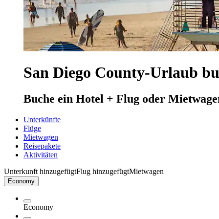
San Diego County-Urlaub b
Buche ein Hotel + Flug oder Mietwage
Unterkünfte
Flüge
Mietwagen
Reisepakete
Aktivitäten
Unterkunft hinzugefügt
Flug hinzugefügt
Mietwagen
Economy
Economy