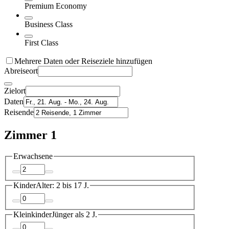
Premium Economy
Business Class
First Class
Mehrere Daten oder Reiseziele hinzufügen
Abreiseort
Zielort
Daten
Reisende
Zimmer 1
Erwachsene
Kinder
Alter: 2 bis 17 J.
Kleinkinder
Jünger als 2 J.