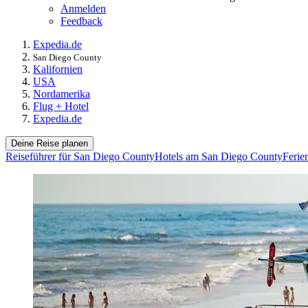
Anmelden
Feedback
Expedia.de
San Diego County
Kalifornien
USA
Nordamerika
Flug + Hotel
Expedia.de
Deine Reise planen
Reiseführer für San Diego County
Hotels am San Diego County
Ferie