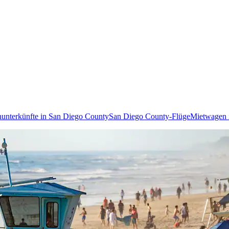
nunterkünfte in San Diego County
San Diego County-Flüge
Mietwagen 