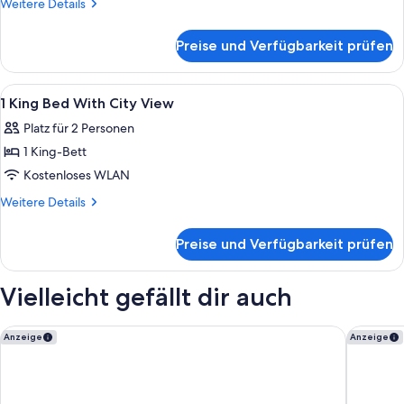
Weitere
Weitere Details
With
Details
für
City
Preise und Verfügbarkeit prüfen
1
View
King
anzeigen
Deluxe
Alle
Ein modernes Hotelzimmer mit einem g
4
With
1 King Bed With City View
Fotos
City
Platz für 2 Personen
View
für
1 King-Bett
1
King
Kostenloses WLAN
Bed
Weitere
Weitere Details
With
Details
für
City
Preise und Verfügbarkeit prüfen
1
View
King
anzeigen
Bed
Vielleicht gefällt dir auch
With
City
View
Sheraton San Diego Resort
Hampton 
Anzeige
Anzeige