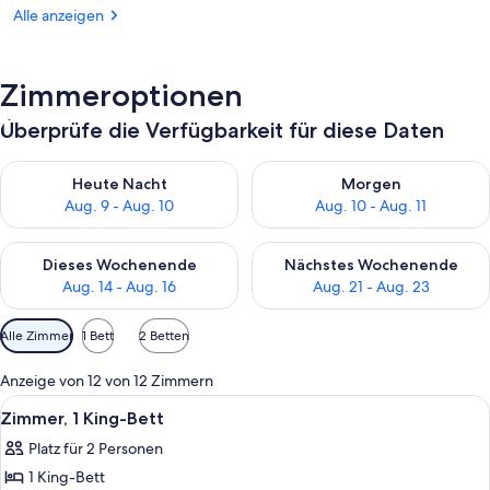
Alle anzeigen
Zimmeroptionen
Überprüfe die Verfügbarkeit für diese Daten
Überprüfe die Verfügbarkeit für heute Nacht, Aug. 9 - Aug. 10
Überprüfe die Verfügbarkeit fü
Heute Nacht
Morgen
Aug. 9 - Aug. 10
Aug. 10 - Aug. 11
Überprüfe die Verfügbarkeit für dieses Wochenende, Aug. 14 -
Überprüfe die Verfügbarkeit f
Dieses Wochenende
Nächstes Wochenende
Aug. 14 - Aug. 16
Aug. 21 - Aug. 23
Verfügbare
Alle Zimmer
1 Bett
2 Betten
Filter
für
Anzeige von 12 von 12 Zimmern
Zimmer
Alle
Ein ordentlich bezogenes Bett mit we
10
Zimmer, 1 King-Bett
Fotos
Platz für 2 Personen
für
1 King-Bett
Zimmer,