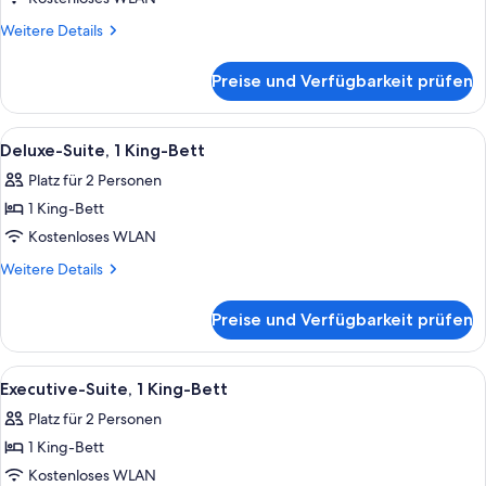
Bett,
Weitere
Weitere Details
barrierearm
Details
für
(Roll-
Preise und Verfügbarkeit prüfen
Zimmer,
In
1 King-
Shower)
Bett,
Alle
Ein modernes Hotelzimmer mit einem gr
12
anzeigen
barrierearm
Deluxe-Suite, 1 King-Bett
Fotos
(Roll-
Platz für 2 Personen
In
für
Shower)
1 King-Bett
Deluxe-
Suite,
Kostenloses WLAN
1 King-
Weitere
Weitere Details
Bett
Details
für
anzeigen
Preise und Verfügbarkeit prüfen
Deluxe-
Suite,
1 King-
Alle
Eine moderne Küche mit Einbauwaschm
13
Bett
Executive-Suite, 1 King-Bett
Fotos
Platz für 2 Personen
für
1 King-Bett
Executive-
Suite,
Kostenloses WLAN