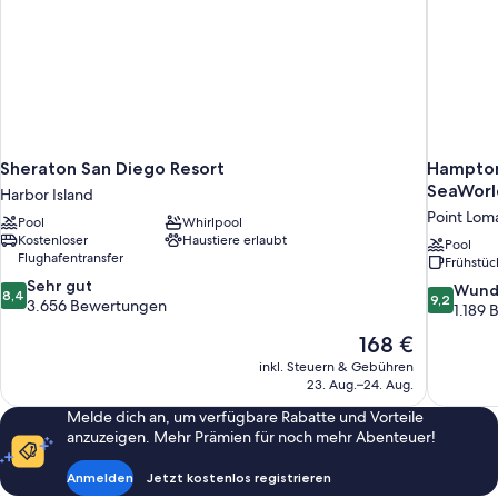
Sheraton San Diego Resort
Hampton 
SeaWorl
Harbor Island
Point Lom
Pool
Whirlpool
Kostenloser
Haustiere erlaubt
Pool
Flughafentransfer
Frühstüc
8.4
Sehr gut
9.2
Wund
8,4
9,2
von
3.656 Bewertungen
von
1.189
10,
10,
Der
168 €
Sehr
Wunderba
Preis
gut,
inkl. Steuern & Gebühren
1.189
beträgt
3.656
23. Aug.–24. Aug.
Bewertun
168 €
Bewertungen
Melde dich an, um verfügbare Rabatte und Vorteile
anzuzeigen. Mehr Prämien für noch mehr Abenteuer!
Anmelden
Jetzt kostenlos registrieren