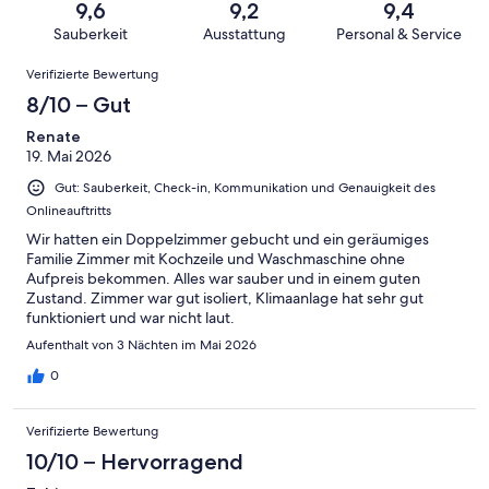
von
haben
9,6
9,2
9,4
-
Bewertung
Gästebewertungen
8
eine
Sauberkeit
Ausstattung
Personal & Service
Hervorragend
von
haben
-
Bewertung
Bewertungen
6
eine
Gut
Verifizierte Bewertung
von
-
Bewertung
4
8/10 – Gut
Okay
von
-
2
Renate
Schlecht
19. Mai 2026
-
Ungenügend
Gut: Sauberkeit, Check-in, Kommunikation und Genauigkeit des
Onlineauftritts
Wir hatten ein Doppelzimmer gebucht und ein geräumiges
Familie Zimmer mit Kochzeile und Waschmaschine ohne
Aufpreis bekommen. Alles war sauber und in einem guten
Zustand. Zimmer war gut isoliert, Klimaanlage hat sehr gut
funktioniert und war nicht laut.
Aufenthalt von 3 Nächten im Mai 2026
0
Verifizierte Bewertung
10/10 – Hervorragend