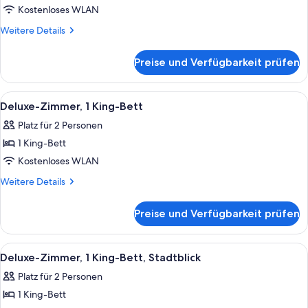
1 King-
Kostenloses WLAN
Bett
Weitere
Weitere Details
anzeigen
Details
für
Preise und Verfügbarkeit prüfen
Zimmer,
1 King-
Bett
Alle
Ein Hotelzimmer mit einem Bett, eine
11
Deluxe-Zimmer, 1 King-Bett
Fotos
Platz für 2 Personen
für
1 King-Bett
Deluxe-
Zimmer,
Kostenloses WLAN
1 King-
Weitere
Weitere Details
Bett
Details
für
anzeigen
Preise und Verfügbarkeit prüfen
Deluxe-
Zimmer,
1 King-
Alle
Ein Hotelzimmer mit einem Bett, eine
11
Bett
Deluxe-Zimmer, 1 King-Bett, Stadtblick
Fotos
Platz für 2 Personen
für
1 King-Bett
Deluxe-