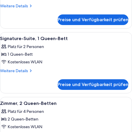
1 King-
Weitere
Weitere Details
Bett
Details
für
anzeigen
Preise und Verfügbarkeit prüfen
Executive-
Suite,
1 King-
Alle
Eine moderne Küche mit Geräten, ein
10
Bett
Signature-Suite, 1 Queen-Bett
Fotos
Platz für 2 Personen
für
1 Queen-Bett
Signature-
Suite,
Kostenloses WLAN
1
Weitere
Weitere Details
Queen-
Details
für
Bett
Preise und Verfügbarkeit prüfen
Signature-
anzeigen
Suite,
1
Alle
Eine moderne Küche mit Waschmaschin
6
Queen-
Zimmer, 2 Queen-Betten
Fotos
Bett
Platz für 4 Personen
für
2 Queen-Betten
Zimmer,
2 Queen-
Kostenloses WLAN