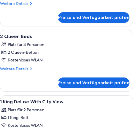
Betten
Weitere
Weitere Details
anzeigen
Details
für
Preise und Verfügbarkeit prüfen
Zimmer,
2 Queen-
Betten
Alle
Eine moderne Küche mit Spüle, Kaffee
3
2 Queen Beds
Fotos
Platz für 4 Personen
für
2 Queen-Betten
2
Queen
Kostenloses WLAN
Beds
Weitere
Weitere Details
anzeigen
Details
für
Preise und Verfügbarkeit prüfen
2
Queen
Beds
Alle
Ein modernes Hotelzimmer mit einem g
4
1 King Deluxe With City View
Fotos
Platz für 2 Personen
für
1 King-Bett
1
King
Kostenloses WLAN
Deluxe