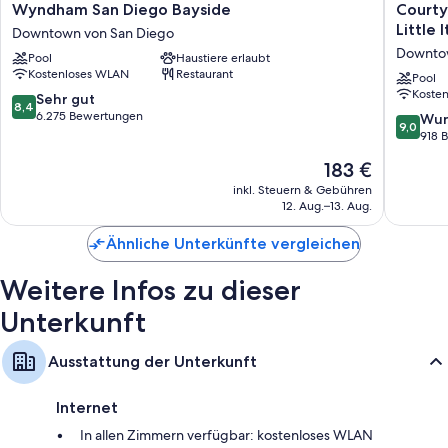
laptopgeeignete Arbeitsplätze und eine Klimaanlage.
Wyndham
Courtya
Wyndham San Diego Bayside
Courty
San
by
Little I
Downtown von San Diego
Zusätzliche Annehmlichkeiten sind unter anderem:
Diego
Marriott
Downtow
Pool
Haustiere erlaubt
Bayside
San
Allergikerbettwaren und Betten mit Pillowtop-Matratzen
Kostenloses WLAN
Restaurant
Downtown
Diego
Pool
Badezimmer mit Duschwannen
Koste
von
Downto
8.4
Sehr gut
8,4
San
Little
von
6.275 Bewertungen
55-Zoll-Flachbildfernseher mit Netflix, Hulu und Streaming-
9.0
Wun
9,0
Diego
Italy
10,
Diensten
von
918 
Downto
Sehr
10,
Küchen, große Kühlschränke/Gefrierfächer und Mikrowellen
Der
183 €
von
gut,
Wunder
Preis
San
6.275
918
inkl. Steuern & Gebühren
beträgt
Diego
Bewertungen
12. Aug.–13. Aug.
Bewert
183 €
Ähnliche Unterkünfte vergleichen
Weitere Infos zu dieser
Unterkunft
Ausstattung der Unterkunft
Internet
In allen Zimmern verfügbar: kostenloses WLAN