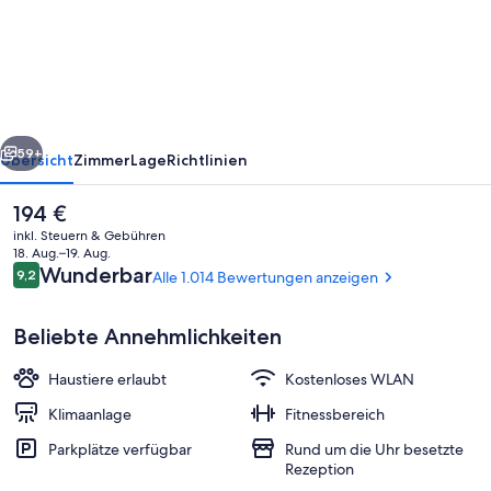
Margot
Hotel
San
Diego
Gaslamp
rück
Weiter
Quarter,
59+
Übersicht
Zimmer
Lage
Richtlinien
Outset
Der
194 €
by
aktuelle
inkl. Steuern & Gebühren
Hilton
Preis
18. Aug.–19. Aug.
beträgt
Bewertungen
Wunderbar
9,2
Alle 1.014 Bewertungen anzeigen
9,2 von 10.
194 €.
Beliebte Annehmlichkeiten
Haustiere erlaubt
Kostenloses WLAN
Hochwertige Bettwaren, Pillowtop-Bet
Klimaanlage
Fitnessbereich
Parkplätze verfügbar
Rund um die Uhr besetzte
Rezeption