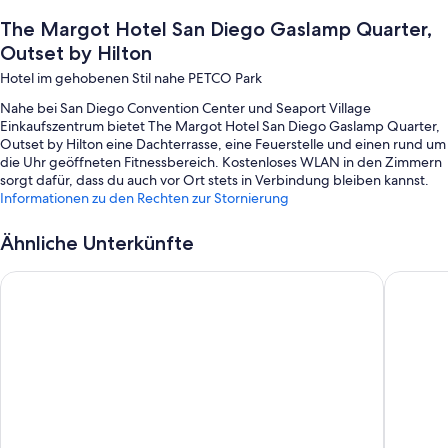
The Margot Hotel San Diego Gaslamp Quarter,
Outset by Hilton
Hotel im gehobenen Stil nahe PETCO Park
Nahe bei San Diego Convention Center und Seaport Village
Einkaufszentrum bietet The Margot Hotel San Diego Gaslamp Quarter,
Outset by Hilton eine Dachterrasse, eine Feuerstelle und einen rund um
die Uhr geöffneten Fitnessbereich. Kostenloses WLAN in den Zimmern
sorgt dafür, dass du auch vor Ort stets in Verbindung bleiben kannst.
Informationen zu den Rechten zur Stornierung
Während deines Aufenthalts erwarten dich außerdem die folgenden
Extras:
Ähnliche Unterkünfte
Ein Parkservice (kostenpflichtig), eine Ladestation für Elektroautos
und Express-Check-in
Wyndham San Diego Bayside
Courtyar
Gartenmöbel, Kaffee/Tee in der Lobby und Gasgrills
Rauchverbot in der Unterkunft, ein Fahrradparkplatz und ein
Fahrstuhl
Zimmerausstattung
Alle 131 Zimmer bieten Annehmlichkeiten wie hochwertige Bettwaren
und Barbereiche mit Waschbecken sowie Aufmerksamkeiten wie