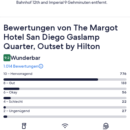
Bahnhof 12th and Imperial 9 Gehminuten entfernt.
Bewertungen
Bewertungen von The Margot
Hotel San Diego Gaslamp
Quarter, Outset by Hilton
Wunderbar
9,2
1.014 Bewertungen
776
10 – Hervorragend
776
von
133
8 – Gut
133
insgesamt
von
1014
56
6 – Okay
56
insgesamt
Gästebewertungen
von
1014
22
4 – Schlecht
22
haben
insgesamt
Gästebewertungen
von
eine
1014
27
2 – Ungenügend
27
haben
insgesamt
Bewertung
Gästebewertungen
von
eine
1014
von
haben
insgesamt
Bewertung
Gästebewertungen
10
eine
1014