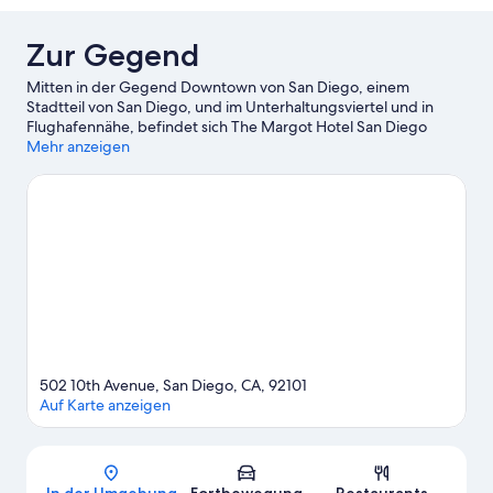
Zur Gegend
Mitten in der Gegend Downtown von San Diego, einem
Stadtteil von San Diego, und im Unterhaltungsviertel und in
Flughafennähe, befindet sich The Margot Hotel San Diego
Gaslamp Quarter, Outset by Hilton. U.S.S. Midway Museum und
Mehr anzeigen
Pechanga Arena sind Höhepunkte für kulturell interessierte
Besucher, während Port of San Diego und Kreuzfahrtterminal B
Street Cruise Ship Terminal einen Ausflug wert sind, wenn du
etwas Aufregendes erleben möchtest. Zoo San Diego und
Waterfront Park – diese beiden Highlights vor Ort solltest du dir
nicht entgehen lassen.
Zum Reiseführer für San Diego
502 10th Avenue, San Diego, CA, 92101
Auf Karte anzeigen
Karte