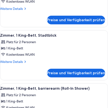
Zimmer,
Kostenloses WLAN
1 King-
Weitere
Weitere Details
Bett,
Details
für
Stadtblick
Preise und Verfügbarkeit prüfen
Deluxe-
anzeigen
Zimmer,
1 King-
Alle
Ein ordentlich bezogenes Bett mit we
10
Bett,
Zimmer, 1 King-Bett, Stadtblick
Fotos
Stadtblick
Platz für 2 Personen
für
1 King-Bett
Zimmer,
1 King-
Kostenloses WLAN
Bett,
Weitere
Weitere Details
Stadtblick
Details
für
anzeigen
Preise und Verfügbarkeit prüfen
Zimmer,
1 King-
Bett,
Alle
Ein modernes Hotelzimmer mit einem gr
9
Stadtblick
Zimmer, 1 King-Bett, barrierearm (Roll-In Shower)
Fotos
Platz für 2 Personen
für
1 King-Bett
Zimmer,
1 King-
Kostenloses WLAN