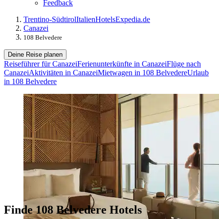
Feedback
Trentino-Südtirol
Italien
Hotels
Expedia.de
Canazei
108 Belvedere
Deine Reise planen
Reiseführer für Canazei
Ferienunterkünfte in Canazei
Flüge nach
Canazei
Aktivitäten in Canazei
Mietwagen in 108 Belvedere
Urlaub
in 108 Belvedere
Finde 108 Belvedere Hotels