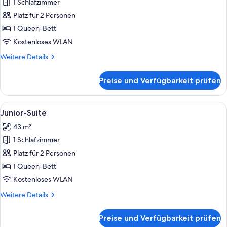
1 Schlafzimmer
Superior-
Studiosuite
Platz für 2 Personen
anzeigen
1 Queen-Bett
Kostenloses WLAN
Weitere
Weitere Details
Details
für
Preise und Verfügbarkeit prüfen
Superior-
Studiosuite
Alle
Ein modernes Hotelzimmer mit einem g
5
Junior-Suite
Fotos
43 m²
für
1 Schlafzimmer
Junior-
Suite
Platz für 2 Personen
anzeigen
1 Queen-Bett
Kostenloses WLAN
Weitere
Weitere Details
Details
für
Preise und Verfügbarkeit prüfen
Junior-