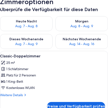
Zimmeroptionen
Überprüfe die Verfügbarkeit für diese Daten
Überprüfe die Verfügbarkeit für heute Nacht, Aug. 7 - Aug. 8.
Überprüfe die Verfügbarkeit f
Heute Nacht
Morgen
Aug. 7 - Aug. 8
Aug. 8 - Aug. 9
Überprüfe die Verfügbarkeit für dieses Wochenende, Aug. 7 - 
Überprüfe die Verfügbarkeit f
Dieses Wochenende
Nächstes Wochenende
Aug. 7 - Aug. 9
Aug. 14 - Aug. 16
Alle
Ein Hotelzimmer mit einem großen Bett
4
Classic-Doppelzimmer
Fotos
25 m²
für
1 Schlafzimmer
Classic-
Doppelzimmer
Platz für 2 Personen
anzeigen
1 King-Bett
Kostenloses WLAN
Weitere
Weitere Details
Details
für
Preise und Verfügbarkeit prüfen
Classic-