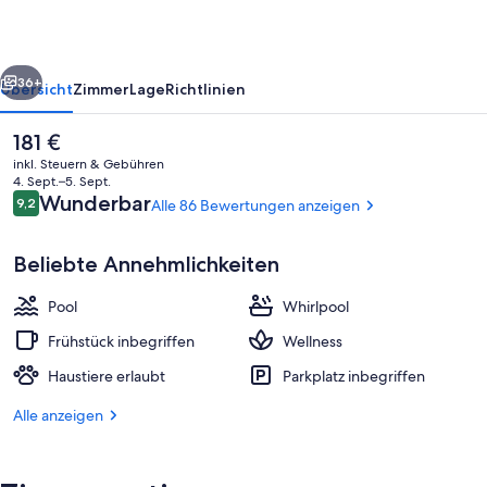
rück
Weiter
36+
Übersicht
Zimmer
Lage
Richtlinien
Der
181 €
aktuelle
inkl. Steuern & Gebühren
Preis
4. Sept.–5. Sept.
beträgt
Bewertungen
Wunderbar
9,2
Alle 86 Bewertungen anzeigen
9,2 von 10.
181 €.
Beliebte Annehmlichkeiten
Pool
Whirlpool
Außenbereich
Frühstück inbegriffen
Wellness
Haustiere erlaubt
Parkplatz inbegriffen
Alle anzeigen