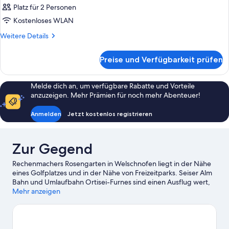
Platz für 2 Personen
für
Kostenloses WLAN
Zimmer
anzeigen
Weitere
Weitere Details
Details
für
Preise und Verfügbarkeit prüfen
Zimmer
Melde dich an, um verfügbare Rabatte und Vorteile
anzuzeigen. Mehr Prämien für noch mehr Abenteuer!
Anmelden
Jetzt kostenlos registrieren
Zur Gegend
Rechenmachers Rosengarten in Welschnofen liegt in der Nähe
eines Golfplatzes und in der Nähe von Freizeitparks. Seiser Alm
Bahn und Umlaufbahn Ortisei-Furnes sind einen Ausflug wert,
wenn du etwas Aufregendes erleben möchtest. Wer lieber die
Mehr anzeigen
Natur der Region bewundern möchte, sollte Folgendes
besuchen: Dolomiten und Val Gardena. Du möchtest deinen
Aufenthalt in der Stadt mit dem Besuch eines spannenden
Events oder einer Sportveranstaltung aufpeppen? Dann schau