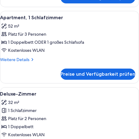
Doppelzimmer
Alle
Ein modernes Schlafzimmer im Loft-Sti
4
Apartment, 1 Schlafzimmer
Fotos
52 m²
für
Platz für 3 Personen
Apartment,
1
1 Doppelbett ODER 1 großes Schlafsofa
Schlafzimmer
Kostenloses WLAN
anzeigen
Weitere
Weitere Details
Details
für
Preise und Verfügbarkeit prüfen
Apartment,
1
Schlafzimmer
Alle
Ein modernes Hotelzimmer mit einem g
3
Deluxe-Zimmer
Fotos
32 m²
für
1 Schlafzimmer
Deluxe-
Zimmer
Platz für 2 Personen
anzeigen
1 Doppelbett
Kostenloses WLAN