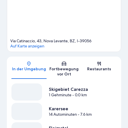
doch einmal hier vorbei: Drusus-Stadion oder Eiswelle. Erobere
die nahe gelegenen Pisten beim Skifahren oder versuch dich an
anderen Wintersportarten wie Schlittenfahren.
Zum Reiseführer
für Welschnofen
Via Catinaccio, 43, Nova Levante, BZ, I-39056
Auf Karte anzeigen
Karte
In der Umgebung
Fortbewegung
Restaurants
vor Ort
Skigebiet Carezza
1 Gehminute
- 0.0 km
Karersee
14 Autominuten
- 7.6 km