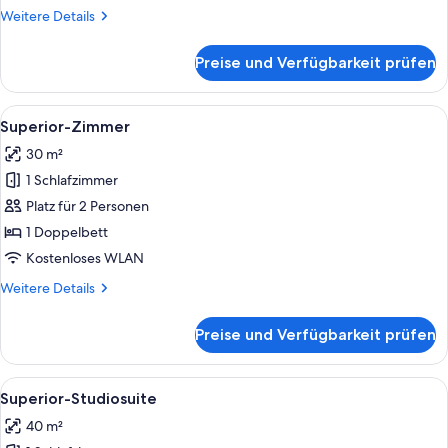
Weitere
Weitere Details
Details
für
Preise und Verfügbarkeit prüfen
Deluxe-
Zimmer
Alle
Ein Hotelzimmer mit einem großen Bett
5
Superior-Zimmer
Fotos
30 m²
für
1 Schlafzimmer
Superior-
Zimmer
Platz für 2 Personen
anzeigen
1 Doppelbett
Kostenloses WLAN
Weitere
Weitere Details
Details
für
Preise und Verfügbarkeit prüfen
Superior-
Zimmer
Alle
Ein modernes Hotelzimmer mit einem g
3
Superior-Studiosuite
Fotos
40 m²
für