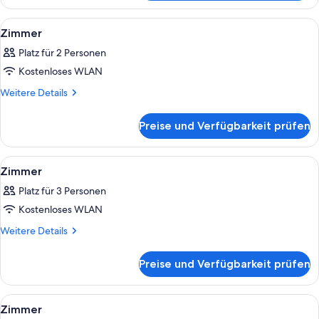
Suite
Alle
Ein Hotelzimmer mit einem großen Bett,
2
Zimmer
Fotos
Platz für 2 Personen
für
Kostenloses WLAN
Zimmer
anzeigen
Weitere
Weitere Details
Details
für
Preise und Verfügbarkeit prüfen
Zimmer
Alle
Ein modernes Badezimmer mit Dusche
1
Zimmer
Fotos
Platz für 3 Personen
für
Kostenloses WLAN
Zimmer
anzeigen
Weitere
Weitere Details
Details
für
Preise und Verfügbarkeit prüfen
Zimmer
Alle
Ein modernes Badezimmer mit einer 
1
Zimmer
Fotos