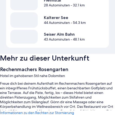
Fleimstal
28 Autominuten
- 32.1 km
Kalterer See
44 Autominuten
- 54.3 km
Seiser Alm Bahn
43 Autominuten
- 48.1 km
Mehr zu dieser Unterkunft
Rechenmachers Rosengarten
Hotel im gehobenen Stil nahe Dolomiten
Freue dich bei deinem Aufenthalt im Rechenmachers Rosengarten auf
ein inbegriffenes Frühstücksbuffet, einen benachbarten Golfplatz und
eine Terrasse. Auf die Piste, fertig, los – dieses Hotel bietet einen
direkten Pistenzugang, Möglichkeiten zum Skifahren und
Möglichkeiten zum Skilanglauf. Gönn dir eine Massage oder eine
Körperbehandlung im Wellnessbereich vor Ort. Das Restaurant vor Ort
bietet Mittagessen und Abendessen. Freu dich auf Aktivitäten vor Ort
Informationen zu den Rechten zur Stornierung