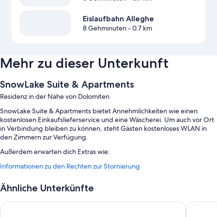
Eislaufbahn Alleghe
8 Gehminuten
- 0.7 km
Mehr zu dieser Unterkunft
SnowLake Suite & Apartments
Residenz in der Nähe von Dolomiten
SnowLake Suite & Apartments bietet Annehmlichkeiten wie einen
kostenlosen Einkaufslieferservice und eine Wäscherei. Um auch vor Ort
in Verbindung bleiben zu können, steht Gästen kostenloses WLAN in
den Zimmern zur Verfügung.
Außerdem erwarten dich Extras wie:
Informationen zu den Rechten zur Stornierung
Rauchverbot in der Unterkunft, Wintersportausrüstung und
Gepäckaufbewahrung
Ähnliche Unterkünfte
Ein Fahrstuhl und ein Naturschutzgebiet
Villa Imperina
Hotel Te
Zimmerausstattung