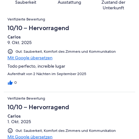
8
eine
Sauberkeit
Ausstattung
Zustand der
Hervorragend
von
haben
-
Bewertung
Unterkunft
6
eine
Gut
von
Bewertungen
-
Bewertung
Verifizierte Bewertung
4
Okay
von
10/10 – Hervorragend
-
2
Schlecht
Carlos
-
9. Okt. 2025
Ungenügend
Gut: Sauberkeit, Komfort des Zimmers und Kommunikation
Mit Google übersetzen
Todo perfecto, increíble lugar
Aufenthalt von 2 Nächten im September 2025
0
Verifizierte Bewertung
10/10 – Hervorragend
Carlos
1. Okt. 2025
Gut: Sauberkeit, Komfort des Zimmers und Kommunikation
Mit Google übersetzen