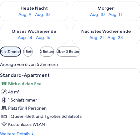
Überprüfe die Verfügbarkeit für heute Nacht, Aug. 9 - Aug. 10
Überprüfe die Verfügbarkeit fü
Heute Nacht
Morgen
Aug. 9 - Aug. 10
Aug. 10 - Aug. 11
Überprüfe die Verfügbarkeit für dieses Wochenende, Aug. 14 -
Überprüfe die Verfügbarkeit f
Dieses Wochenende
Nächstes Wochenende
Aug. 14 - Aug. 16
Aug. 21 - Aug. 23
Verfügbare
Alle Zimmer
1 Bett
2 Betten
Über 3 Betten
Filter
für
Anzeige von 6 von 6 Zimmern
Zimmer
Alle
Eine moderne Küche mit Essbereich, 
25
Standard-Apartment
Fotos
Blick auf den See
für
46 m²
Standard-
Apartment
1 Schlafzimmer
anzeigen
Platz für 4 Personen
1 Queen-Bett und 1 großes Schlafsofa
Kostenloses WLAN
Weitere
Weitere Details
Details