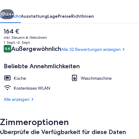
rück
Weiter
124+
Übersicht
Ausstattung
Lage
Preise
Richtlinien
Der
164 €
aktuelle
inkl. Steuern & Gebühren
Preis
1. Sept.–2. Sept.
beträgt
Bewertungen
Außergewöhnlich
9,8
Alle 32 Bewertungen anzeigen
9,8 von 10.
164 €.
Beliebte Annehmlichkeiten
Küche
Waschmaschine
Innenbereich
Kostenloses WLAN
Alle anzeigen
Zimmeroptionen
Überprüfe die Verfügbarkeit für diese Daten