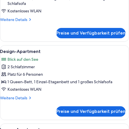
Schlafsofa
Kostenloses WLAN
Weitere
Weitere Details
Details
für
Preise und Verfügbarkeit prüfen
Deluxe-
Apartment
Alle
Ein modernes Schlafzimmer mit einem 
16
Design-Apartment
Fotos
Blick auf den See
für
2 Schlafzimmer
Design-
Apartment
Platz für 6 Personen
anzeigen
1 Queen-Bett, 1 Einzel-Etagenbett und 1 großes Schlafsofa
Kostenloses WLAN
Weitere
Weitere Details
Details
für
Preise und Verfügbarkeit prüfen
Design-
Apartment
Alle
Eine moderne Küche mit Essbereich, H
27