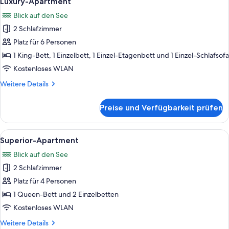
Luxury-Apartment
Fotos
Blick auf den See
für
2 Schlafzimmer
Luxury-
Apartment
Platz für 6 Personen
anzeigen
1 King-Bett, 1 Einzelbett, 1 Einzel-Etagenbett und 1 Einzel-Schlafsofa
Kostenloses WLAN
Weitere
Weitere Details
Details
für
Preise und Verfügbarkeit prüfen
Luxury-
Apartment
Alle
Ein Schlafzimmer mit Stehwänden, ein
31
Superior-Apartment
Fotos
Blick auf den See
für
2 Schlafzimmer
Superior-
Apartment
Platz für 4 Personen
anzeigen
1 Queen-Bett und 2 Einzelbetten
Kostenloses WLAN
Weitere
Weitere Details