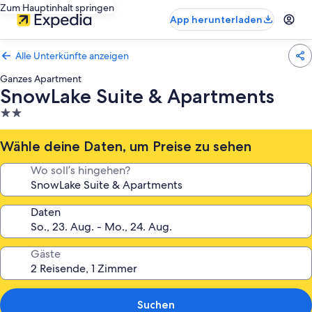
Zum Hauptinhalt springen
App herunterladen
Alle Unterkünfte anzeigen
Ganzes Apartment
SnowLake Suite & Apartments
2.0-
Sterne-
Unterkunft
Wähle deine Daten, um Preise zu sehen
Wo soll’s hingehen?
Daten
Gäste
Suchen