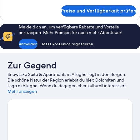
Details
für
Preise und Verfügbarkeit prüfen
Superior-
Apartment
Melde dich an, um verfügbare Rabatte und Vorteile
anzuzeigen. Mehr Prämien für noch mehr Abenteuer!
Anmelden
Jetzt kostenlos registrieren
Zur Gegend
SnowLake Suite & Apartments in Alleghe liegt in den Bergen.
Die schöne Natur der Region erlebst du hier: Dolomiten und
Lago di Alleghe. Wenn du dagegen eher kulturell interessiert
bist, ist Folgendes empfehlenswert: Museo della Grande
Mehr anzeigen
Guerra und Museo Etnografico "Regole d'Ampezzo". Die Region
bietet genügend Aktivitäten für mehrere Wochen, etwa
Skifahren, Klettern und Snowboarden.
Zum Reiseführer für
Alleghe
Weitere Residenzen in Alleghe anzeigen