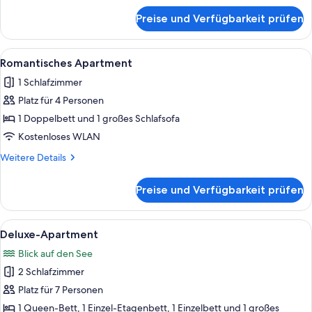
für
Preise und Verfügbarkeit prüfen
Standard-
Apartment
Alle
Ein Schlafzimmer mit einem hölzernen 
17
Romantisches Apartment
Fotos
1 Schlafzimmer
für
Platz für 4 Personen
Romantisches
Apartment
1 Doppelbett und 1 großes Schlafsofa
anzeigen
Kostenloses WLAN
Weitere
Weitere Details
Details
für
Preise und Verfügbarkeit prüfen
Romantisches
Apartment
Alle
Ein Schlafzimmer mit massivem Kopfte
13
Deluxe-Apartment
Fotos
Blick auf den See
für
2 Schlafzimmer
Deluxe-
Apartment
Platz für 7 Personen
anzeigen
1 Queen-Bett, 1 Einzel-Etagenbett, 1 Einzelbett und 1 großes