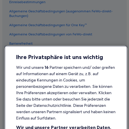
l
Einreisebestimmungen
Stadtzentrum London: Hotels
G
t
o
e
Allgemeine Geschäftsbedingungen (ausgenommen FeWo-direkt-
London Premier Hotels in London
o
n
Buchungen)
s
Hotels mit Wellnessbereich in Covent Garden
s
e
Allgemeine Geschäftsbedingungen für One Key™
i
Ferienwohnungen in London
H
c
Allgemeine Geschäftsbedingungen von FeWo-direkt
o
h
Hotels nahe Savoy Theatre
t
d
Barrierefreiheit
e
Marriott Hotels & Resorts in London
i
l
r
Datenschutz
Dylan Apartments Hotels in London
Ihre Privatsphäre ist uns wichtig
w
e
u
Cookies
k
Hotels mit Aussicht in Covent Garden
r
Wir und unsere
16
Partner speichern und/ oder greifen
t
Rechtliche Hinweise/Kontakt
d
Hostels in London
v
auf Informationen auf einem Gerät zu, z.B. auf
e
o
eindeutige Kennungen in Cookies, um
Inhaltsrichtlinien und Melden von Inhalten
Q Apartments Hotels in London
n
r
personenbezogene Daten zu verarbeiten. Sie können
w
d
Hotels mit Restaurant in London
i
Ihre Präferenzen akzeptieren oder verwalten. Klicken
e
Hilfe
r
Aparthotels in London
i
Sie dazu bitte unten oder besuchen Sie jederzeit die
s
n
Hilfe
Seite der Datenschutzrichtlinie. Diese Präferenzen
Hotels nahe Noel Coward Theatre
p
e
werden unseren Partnern signalisiert und haben keinen
ä
Flug stornieren
m
Easyhotel in Covent Garden
Einfluss auf Surfdaten.
t
B
Hotel- oder Ferienunterkunftsbuchung stornieren
a
Glh Hotels in London
e
Wir und unsere Partner verarbeiten Daten,
b