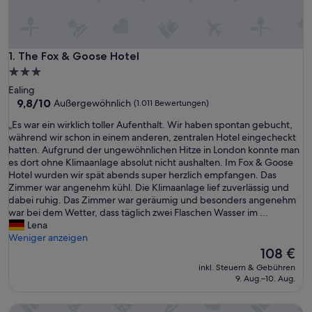
The Fox & Goose Hotel
1. The Fox & Goose Hotel
3.0-
Sterne-
Ealing
Unterkunft
9.8
9,8/10
Außergewöhnlich
(1.011 Bewertungen)
von
„
„Es war ein wirklich toller Aufenthalt. Wir haben spontan gebucht,
10,
E
während wir schon in einem anderen, zentralen Hotel eingecheckt
Außergewöhnlich,
s
hatten. Aufgrund der ungewöhnlichen Hitze in London konnte man
(1.011
w
es dort ohne Klimaanlage absolut nicht aushalten. Im Fox & Goose
Bewertungen)
a
Hotel wurden wir spät abends super herzlich empfangen. Das
r
Zimmer war angenehm kühl. Die Klimaanlage lief zuverlässig und
e
dabei ruhig. Das Zimmer war geräumig und besonders angenehm
i
war bei dem Wetter, dass täglich zwei Flaschen Wasser im ...
n
Lena
w
Weniger anzeigen
i
Der
108 €
r
Preis
inkl. Steuern & Gebühren
k
beträgt
9. Aug.–10. Aug.
l
108 €
i
The Chamberlain Hotel
c