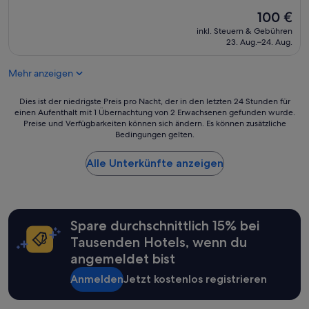
von
t
a
t
Der
100 €
10,
r
l
ü
Preis
Außergewöhnlich,
a
w
inkl. Steuern & Gebühren
c
beträgt
(813
l
23. Aug.–24. Aug.
a
k
100 €
Bewertungen)
e
r
,
n
n
s
Mehr anzeigen
H
e
e
o
t
h
Dies
Dies ist der niedrigste Preis pro Nacht, der in den letzten 24 Stunden für
t
t
r
einen Aufenthalt mit 1 Übernachtung von 2 Erwachsenen gefunden wurde.
ist
e
.
s
Preise und Verfügbarkeiten können sich ändern. Es können zusätzliche
der
l
D
a
Bedingungen gelten.
niedrigste
e
a
u
Preis
i
s
b
Alle Unterkünfte anzeigen
pro
n
Z
e
Nacht,
g
i
r
der
e
m
e
in
c
m
Z
den
h
e
i
Spare durchschnittlich 15% bei
letzten
e
r
m
24 Stunden
c
Tausenden Hotels, wenn du
w
m
für
k
a
angemeldet bist
e
einen
t
r
r
Aufenthalt
h
Anmelden
Jetzt kostenlos registrieren
o
.
mit
a
k
U
1 Übernachtung
t
,