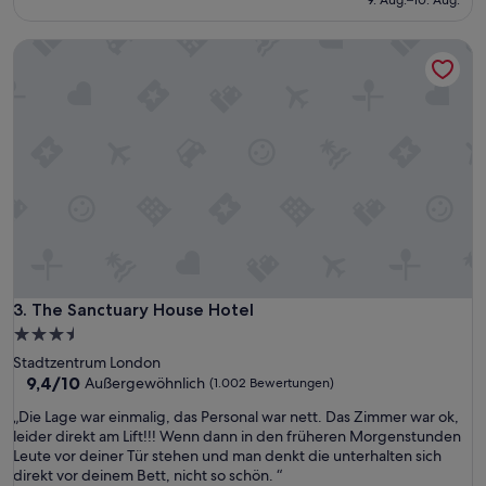
9. Aug.–10. Aug.
e
n
153 €
n
s
s
The Sanctuary House Hotel
u
p
p
o
e
n
r
t
L
a
a
n
g
g
e
e
f
b
ü
u
r
c
e
h
i
t
n
The Sanctuary House Hotel
3. The Sanctuary House Hotel
,
e
w
3.5-
n
ä
Sterne-
Stadtzentrum London
S
h
Unterkunft
9.4
9,4/10
Außergewöhnlich
(1.002 Bewertungen)
t
r
von
ä
e
„
„Die Lage war einmalig, das Personal war nett. Das Zimmer war ok,
10,
d
n
D
leider direkt am Lift!!! Wenn dann in den früheren Morgenstunden
Außergewöhnlich,
t
d
i
Leute vor deiner Tür stehen und man denkt die unterhalten sich
(1.002
e
w
e
direkt vor deinem Bett, nicht so schön. “
Bewertungen)
t