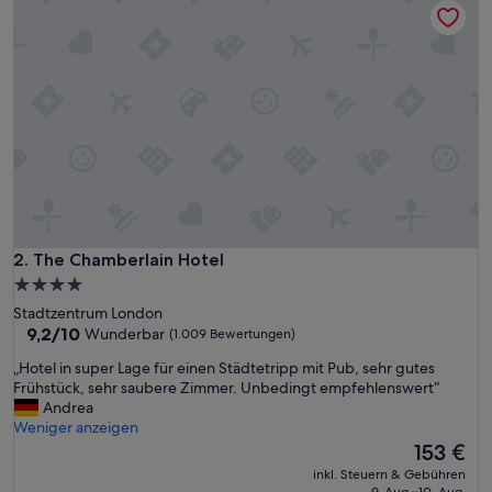
h
t
o
l
l
e
r
A
u
f
e
n
t
The Chamberlain Hotel
2. The Chamberlain Hotel
h
4.0-
a
Sterne-
Stadtzentrum London
l
Unterkunft
9.2
9,2/10
Wunderbar
(1.009 Bewertungen)
t
von
.
„
„Hotel in super Lage für einen Städtetripp mit Pub, sehr gutes
10,
W
H
Frühstück, sehr saubere Zimmer. Unbedingt empfehlenswert“
Wunderbar,
i
o
Andrea
(1.009
r
t
Weniger anzeigen
Bewertungen)
h
e
Der
153 €
a
l
Preis
b
inkl. Steuern & Gebühren
i
beträgt