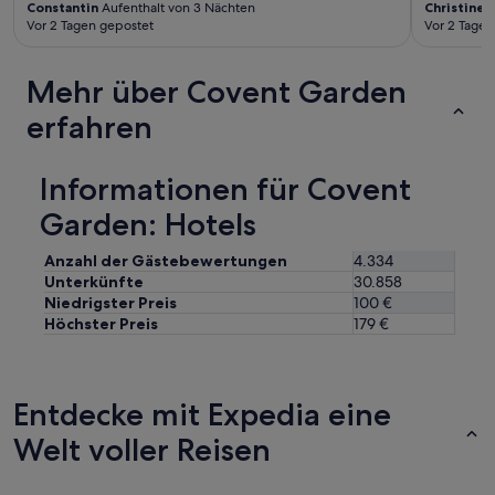
Constantin
Aufenthalt von 3 Nächten
Christine
A
c
d
Vor 2 Tagen gepostet
Vor 2 Tagen
h
a
e
n
n
n
Mehr über Covent Garden
H
i
i
n
erfahren
t
d
z
e
e
n
Informationen für Covent
i
f
n
r
Garden: Hotels
L
ü
o
h
Anzahl der Gästebewertungen
4.334
n
e
Unterkünfte
30.858
d
r
Niedrigster Preis
100 €
o
e
Höchster Preis
179 €
n
n
k
M
o
o
n
r
Entdecke mit Expedia eine
n
g
t
e
Welt voller Reisen
e
n
m
s
a
t