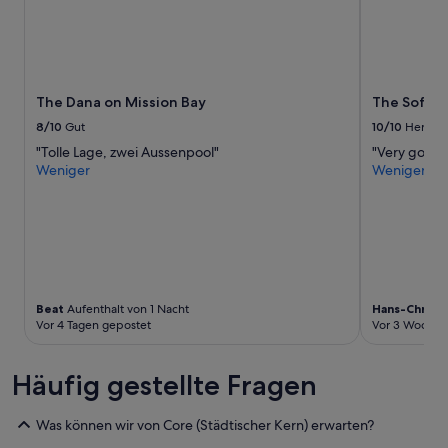
und
e
Verfügbarkeiten
a
können
w
sich
a
ändern.
r
Es
e
The Dana on Mission Bay
The Sofia 
können
,
8/10
Gut
10/10
Hervor
zusätzliche
i
"Tolle Lage, zwei Aussenpool"
"Very good 
Bedingungen
t
Weniger
Weniger
gelten.
d
o
e
s
n
o
t
h
Beat
Aufenthalt von 1 Nacht
Hans-Christ
a
Vor 4 Tagen gepostet
Vor 3 Wochen
v
e
a
Häufig gestellte Fragen
m
o
Was können wir von Core (Städtischer Kern) erwarten?
d
e