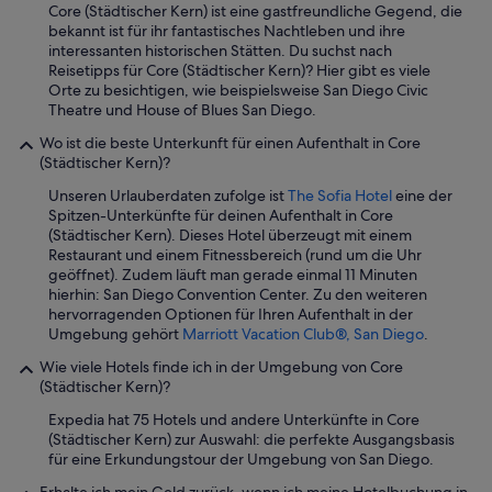
Core (Städtischer Kern) ist eine gastfreundliche Gegend, die
r
bekannt ist für ihr fantastisches Nachtleben und ihre
n
interessanten historischen Stätten. Du suchst nach
A
Reisetipps für Core (Städtischer Kern)? Hier gibt es viele
C
Orte zu besichtigen, wie beispielsweise San Diego Civic
d
Theatre und House of Blues San Diego.
u
e
Wo ist die beste Unterkunft für einen Aufenthalt in Core
t
(Städtischer Kern)?
o
t
Unseren Urlauberdaten zufolge ist
The Sofia Hotel
eine der
h
Spitzen-Unterkünfte für deinen Aufenthalt in Core
e
(Städtischer Kern). Dieses Hotel überzeugt mit einem
a
Restaurant und einem Fitnessbereich (rund um die Uhr
g
geöffnet). Zudem läuft man gerade einmal 11 Minuten
e
hierhin: San Diego Convention Center. Zu den weiteren
o
hervorragenden Optionen für Ihren Aufenthalt in der
f
Umgebung gehört
Marriott Vacation Club®, San Diego
.
t
Wie viele Hotels finde ich in der Umgebung von Core
h
(Städtischer Kern)?
e
b
Expedia hat 75 Hotels und andere Unterkünfte in Core
u
(Städtischer Kern) zur Auswahl: die perfekte Ausgangsbasis
i
für eine Erkundungstour der Umgebung von San Diego.
l
d