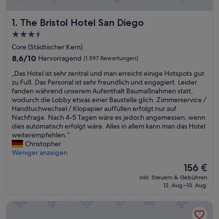
The Bristol Hotel San Diego
1. The Bristol Hotel San Diego
3.5-
Sterne-
Core (Städtischer Kern)
Unterkunft
8.6
8,6/10
Hervorragend
(1.597 Bewertungen)
von
„
„Das Hotel ist sehr zentral und man erreicht einige Hotspots gut
10,
D
zu Fuß. Das Personal ist sehr freundlich und engagiert. Leider
Hervorragend,
a
fanden während unserem Aufenthalt Baumaßnahmen statt,
(1.597
s
wodurch die Lobby etwas einer Baustelle glich. Zimmerservice /
Bewertungen)
H
Handtuchwechsel / Klopapier auffüllen erfolgt nur auf
o
Nachfrage. Nach 4-5 Tagen wäre es jedoch angemessen, wenn
t
dies automatisch erfolgt wäre. Alles in allem kann man das Hotel
e
weiterempfehlen.“
l
Christopher
i
Weniger anzeigen
s
Der
156 €
t
Preis
inkl. Steuern & Gebühren
s
beträgt
12. Aug.–13. Aug.
e
156 €
h
Westgate Hotel
r
z