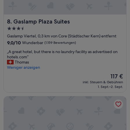
r
i
ü
c
h
h
e
.
Gaslamp Plaza Suites
8. Gaslamp Plaza Suites
r
Z
e
i
3.5-
i
m
Sterne-
Gaslamp Viertel, 0,3 km von Core (Städtischer Kern) entfernt
n
m
Unterkunft
9.0
e
9,0/10
e
Wunderbar
(1.159 Bewertungen)
von
B
r
„
„A great hotel, but there is no laundry facility as advertised on
10,
a
s
A
hotels.com“
Wunderbar,
n
e
g
Thomas
(1.159
k
r
r
Weniger anzeigen
Bewertungen)
w
v
e
a
i
Der
117 €
a
r
c
Preis
inkl. Steuern & Gebühren
t
.
e
beträgt
1. Sept.–2. Sept.
h
D
/
117 €
o
a
H
The DEXTRO Little Italy, BW Premier Collection
t
s
a
e
H
n
l
o
d
,
t
t
b
e
u
u
l
c
t