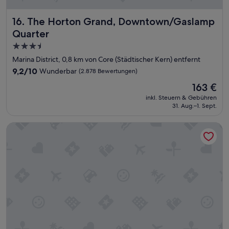
k
f
The Horton Grand, Downtown/Gaslamp Quarter
a
16. The Horton Grand, Downtown/Gaslamp
s
Quarter
t
3.5-
.
1
Sterne-
Marina District, 0,8 km von Core (Städtischer Kern) entfernt
0
Unterkunft
9.2
9,2/10
Wunderbar
(2.878 Bewertungen)
/
von
1
Der
163 €
10,
0
Preis
Wunderbar,
inkl. Steuern & Gebühren
.
beträgt
31. Aug.–1. Sept.
(2.878
“
163 €
Bewertungen)
Palihotel San Diego Gaslamp Quarter