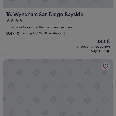
o
n
,
Wyndham San Diego Bayside
15. Wyndham San Diego Bayside
f
r
4.0-
i
Sterne-
1,1 km von Core (Städtischer Kern) entfernt
e
Unterkunft
8.4
n
8,4/10
Sehr gut
(6.275 Bewertungen)
von
d
Der
183 €
10,
l
Preis
Sehr
y
inkl. Steuern & Gebühren
beträgt
12. Aug.–13. Aug.
gut,
s
183 €
(6.275
t
Bewertungen)
a
The Horton Grand, Downtown/Gaslamp Quarter
f
f
,
g
o
o
d
b
r
e
a