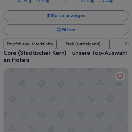
14. Aug. - 16. Aug.
21. Aug. - 23. Aug.
Karte anzeigen
Filtern
Empfohlene Unterkünfte
Preis (aufsteigend)
Ent
Core (Städtischer Kern) – unsere Top-Auswahl
an Hotels
The Bristol Hotel San Diego