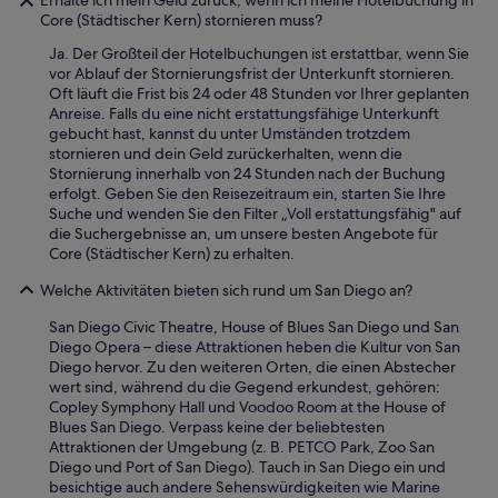
Erhalte ich mein Geld zurück, wenn ich meine Hotelbuchung in
i
Core (Städtischer Kern) stornieren muss?
n
Ja. Der Großteil der Hotelbuchungen ist erstattbar, wenn Sie
g
vor Ablauf der Stornierungsfrist der Unterkunft stornieren.
(
Oft läuft die Frist bis 24 oder 48 Stunden vor Ihrer geplanten
I
Anreise. Falls du eine nicht erstattungsfähige Unterkunft
s
gebucht hast, kannst du unter Umständen trotzdem
u
stornieren und dein Geld zurückerhalten, wenn die
p
Stornierung innerhalb von 24 Stunden nach der Buchung
p
erfolgt. Geben Sie den Reisezeitraum ein, starten Sie Ihre
o
Suche und wenden Sie den Filter „Voll erstattungsfähig" auf
s
die Suchergebnisse an, um unsere besten Angebote für
e
Core (Städtischer Kern) zu erhalten.
)
-
Welche Aktivitäten bieten sich rund um San Diego an?
i
n
San Diego Civic Theatre, House of Blues San Diego und San
s
Diego Opera – diese Attraktionen heben die Kultur von San
t
Diego hervor. Zu den weiteren Orten, die einen Abstecher
e
wert sind, während du die Gegend erkundest, gehören:
a
Copley Symphony Hall und Voodoo Room at the House of
d
Blues San Diego. Verpass keine der beliebtesten
,
Attraktionen der Umgebung (z. B. PETCO Park, Zoo San
o
Diego und Port of San Diego). Tauch in San Diego ein und
n
besichtige auch andere Sehenswürdigkeiten wie Marine
e