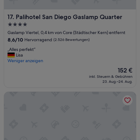
Palihotel San Diego Gaslamp Quarter
17. Palihotel San Diego Gaslamp Quarter
4.0-
Sterne-
Gaslamp Viertel, 0,4 km von Core (Städtischer Kern) entfernt
Unterkunft
8.6
8,6/10
Hervorragend
(2.526 Bewertungen)
von
„
„Alles perfekt“
10,
A
Lisa
Hervorragend,
l
Weniger anzeigen
(2.526
l
Bewertungen)
Der
152 €
e
Preis
inkl. Steuern & Gebühren
s
beträgt
23. Aug.–24. Aug.
p
152 €
e
Hotel Indigo San Diego-Gaslamp Quarter by IHG
r
f
e
k
t
“