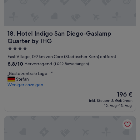
Hotel Indigo San Diego-Gaslamp Quarter by IHG
18. Hotel Indigo San Diego-Gaslamp
Quarter by IHG
4.0-
Sterne-
East Village, 0,9 km von Core (Städtischer Kern) entfernt
Unterkunft
8.8
8,8/10
Hervorragend
(1.022 Bewertungen)
von
„
„Beste zentrale Lage...“
10,
B
Stefan
Hervorragend,
e
Weniger anzeigen
(1.022
s
Bewertungen)
Der
196 €
t
Preis
inkl. Steuern & Gebühren
e
beträgt
12. Aug.–13. Aug.
z
196 €
e
The Beau Hotel Gaslamp Quarter San Diego
n
t
r
a