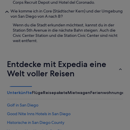
Corps Recruit Depot und Hotel del Coronado.
h
a
Wie komme ich in Core (Städtischer Kern) und der Umgebung
s
von San Diego von A nach B?
a
Wenn du die Stadt erkunden möchtest, kannst du in der
q
Station 5th Avenue in die nächste Bahn steigen. Auch die
u
Civic Center Station und die Station Civic Center sind nicht
i
weit entfernt.
t
e
n
o
Entdecke mit Expedia eine
i
s
Welt voller Reisen
y
m
o
b
Unterkünfte
Flüge
Reisepakete
Mietwagen
Ferienwohnungen
A
i
l
e
Golf in San Diego
A
Good Nite Inns Hotels in San Diego
C
i
Historische in San Diego County
n