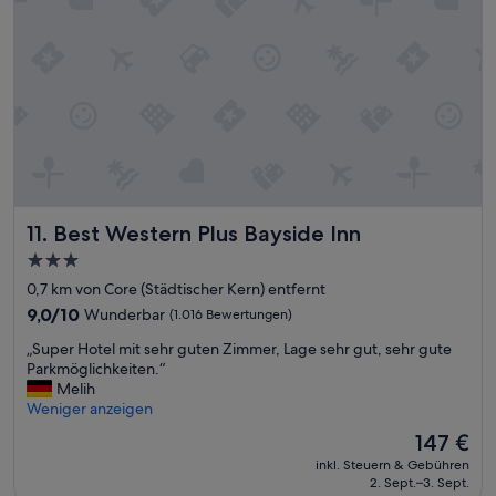
N
a
c
h
4
-
5
T
a
g
e
n
Best Western Plus Bayside Inn
11. Best Western Plus Bayside Inn
w
3.0-
ä
Sterne-
r
0,7 km von Core (Städtischer Kern) entfernt
Unterkunft
e
9.0
9,0/10
Wunderbar
(1.016 Bewertungen)
e
von
„
s
„Super Hotel mit sehr guten Zimmer, Lage sehr gut, sehr gute
10,
S
j
Parkmöglichkeiten.“
Wunderbar,
u
e
Melih
(1.016
p
d
Weniger anzeigen
Bewertungen)
e
o
Der
147 €
r
c
Preis
inkl. Steuern & Gebühren
H
h
beträgt
2. Sept.–3. Sept.
o
a