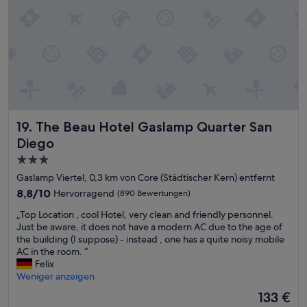
l
e
L
a
g
e
.
.
.
“
The Beau Hotel Gaslamp Quarter San Diego
19. The Beau Hotel Gaslamp Quarter San
Diego
3.0-
Sterne-
Gaslamp Viertel, 0,3 km von Core (Städtischer Kern) entfernt
Unterkunft
8.8
8,8/10
Hervorragend
(890 Bewertungen)
von
„
„Top Location , cool Hotel, very clean and friendly personnel.
10,
T
Just be aware, it does not have a modern AC due to the age of
Hervorragend,
o
the building (I suppose) - instead , one has a quite noisy mobile
(890
p
AC in the room. “
Bewertungen)
L
Felix
o
Weniger anzeigen
c
Der
133 €
a
Preis