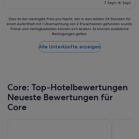
beträgt
n
7. Sept.–8. Sept.
(2.308
209 €
d
Bewertungen)
f
Dies
Dies ist der niedrigste Preis pro Nacht, der in den letzten 24 Stunden für
r
einen Aufenthalt mit 1 Übernachtung von 2 Erwachsenen gefunden wurde.
ist
i
Preise und Verfügbarkeiten können sich ändern. Es können zusätzliche
der
e
Bedingungen gelten.
niedrigste
n
Preis
d
Alle Unterkünfte anzeigen
pro
l
Nacht,
y
der
p
in
e
den
r
letzten
s
24 Stunden
o
Core: Top-Hotelbewertungen
für
n
einen
n
Neueste Bewertungen für
Aufenthalt
e
mit
l
Core
1 Übernachtung
.
von
J
2 Erwachsenen
u
The Dana on Mission Bay
The Sofia H
gefunden
s
wurde.
t
Preise
b