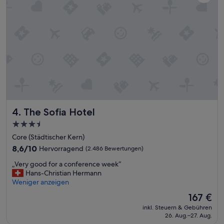
o
n
a
l
i
s
t
s
e
h
r
f
The Sofia Hotel
4. The Sofia Hotel
r
e
3.5-
u
Sterne-
Core (Städtischer Kern)
n
Unterkunft
8.6
8,6/10
Hervorragend
(2.486 Bewertungen)
d
von
l
„
„Very good for a conference week“
10,
i
V
Hans-Christian Hermann
Hervorragend,
c
e
Weniger anzeigen
(2.486
h
r
Bewertungen)
u
Der
167 €
y
n
Preis
inkl. Steuern & Gebühren
g
d
beträgt
26. Aug.–27. Aug.
o
e
167 €