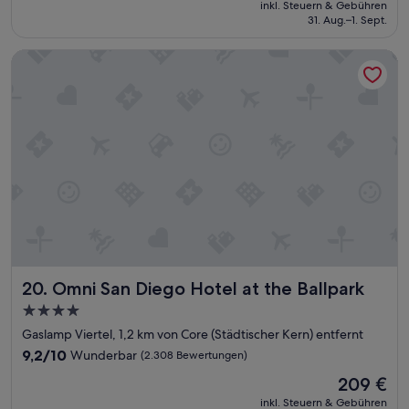
inkl. Steuern & Gebühren
t
beträgt
31. Aug.–1. Sept.
i
133 €
o
Omni San Diego Hotel at the Ballpark
n
,
c
o
o
l
H
o
t
e
l
,
v
e
Omni San Diego Hotel at the Ballpark
20. Omni San Diego Hotel at the Ballpark
r
y
4.0-
c
Sterne-
Gaslamp Viertel, 1,2 km von Core (Städtischer Kern) entfernt
l
Unterkunft
e
9.2
9,2/10
Wunderbar
(2.308 Bewertungen)
a
von
Der
209 €
n
10,
Preis
a
Wunderbar,
inkl. Steuern & Gebühren