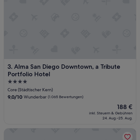
e
H
o
t
s
p
o
t
s
g
u
t
Alma San Diego Downtown, a Tribute Portfolio Hotel
3. Alma San Diego Downtown, a Tribute
z
Portfolio Hotel
u
F
4.0-
u
Sterne-
Core (Städtischer Kern)
ß
Unterkunft
9.0
9,0/10
Wunderbar
(1.065 Bewertungen)
.
von
D
Der
188 €
10,
a
Preis
Wunderbar,
inkl. Steuern & Gebühren
s
beträgt
24. Aug.–25. Aug.
(1.065
P
188 €
Bewertungen)
e
The Sofia Hotel
r
s