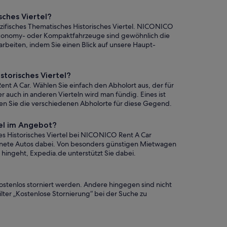
ches Viertel?
ifisches Thematisches Historisches Viertel. NICONICO
 Economy- oder Kompaktfahrzeuge sind gewöhnlich die
rbeiten, indem Sie einen Blick auf unsere Haupt-
torisches Viertel?
nt A Car. Wählen Sie einfach den Abholort aus, der für
r auch in anderen Vierteln wird man fündig. Eines ist
nden Sie die verschiedenen Abholorte für diese Gegend.
tel im Angebot?
s Historisches Viertel bei NICONICO Rent A Car
ignete Autos dabei. Von besonders günstigen Mietwagen
 hingeht, Expedia.de unterstützt Sie dabei.
ostenlos storniert werden. Andere hingegen sind nicht
lter „Kostenlose Stornierung“ bei der Suche zu