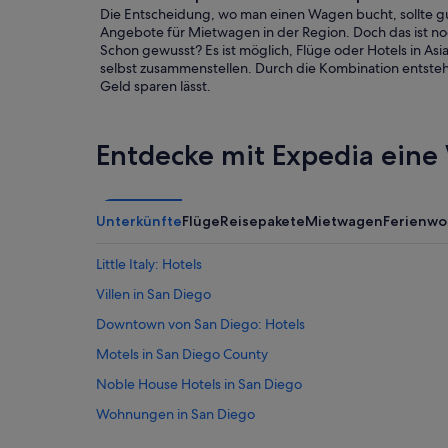
Die Entscheidung, wo man einen Wagen bucht, sollte gut
Angebote für Mietwagen in der Region. Doch das ist noch
Schon gewusst? Es ist möglich, Flüge oder Hotels in As
selbst zusammenstellen. Durch die Kombination entsteht 
Geld sparen lässt.
Entdecke mit Expedia eine 
Unterkünfte
Flüge
Reisepakete
Mietwagen
Ferienw
Little Italy: Hotels
Villen in San Diego
Downtown von San Diego: Hotels
Motels in San Diego County
Noble House Hotels in San Diego
Wohnungen in San Diego
Good Nite Inns Hotels in San Diego