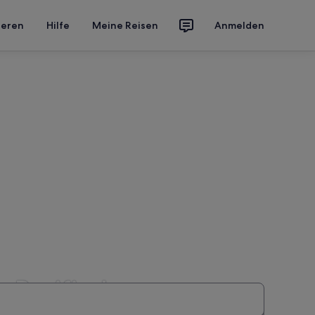
ieren
Hilfe
Meine Reisen
Anmelden
-Pazifisches