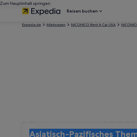
Zum Hauptinhalt springen
Reisen buchen
Expedia.de
Mietwagen
NICONICO Rent A Car USA
NICONICO
Mietwagen von NICONIC
Abholort
Abholort
Asiatisch-Pazifisches Thematisches Historisch