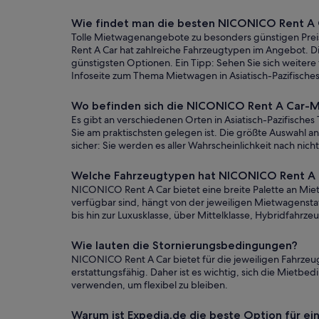
Wie findet man die besten NICONICO Rent A Ca
Tolle Mietwagenangebote zu besonders günstigen Preis
Rent A Car hat zahlreiche Fahrzeugtypen im Angebot. 
günstigsten Optionen. Ein Tipp: Sehen Sie sich weitere
Infoseite zum Thema Mietwagen in Asiatisch-Pazifisches
Wo befinden sich die NICONICO Rent A Car-Mie
Es gibt an verschiedenen Orten in Asiatisch-Pazifische
Sie am praktischsten gelegen ist. Die größte Auswahl an
sicher: Sie werden es aller Wahrscheinlichkeit nach ni
Welche Fahrzeugtypen hat NICONICO Rent A Car
NICONICO Rent A Car bietet eine breite Palette an Mie
verfügbar sind, hängt von der jeweiligen Mietwagenst
bis hin zur Luxusklasse, über Mittelklasse, Hybridfahr
Wie lauten die Stornierungsbedingungen?
NICONICO Rent A Car bietet für die jeweiligen Fahrzeu
erstattungsfähig. Daher ist es wichtig, sich die Mietb
verwenden, um flexibel zu bleiben.
Warum ist Expedia.de die beste Option für 