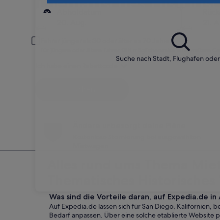
Thematisches Historisc
Abholort
Abholdatum
Rüc
20. Aug.
21. A
Fahrer jünger als 30 oder älter als 70 Jahre
Für jüngere oder ältere Fahrer fällt möglicherweise eine weitere G
Suche nach Stadt, Flughafen ode
Ich habe einen Rabattcode
Suchen
Ändere unbesorgt deine Pläne
Kostenlose Stornierung bei ausgewählten
Mietwagen
Alles rund ums Thema Miet
Thematisches Historisches 
Was sind die Vorteile daran, auf Expedia.de i
Auf Expedia.de lassen sich für San Diego, Kalifornien,
Bedarf anpassen. Über eine solche etablierte Website 