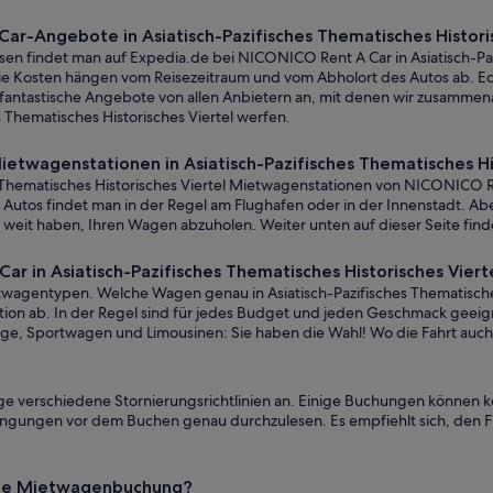
r-Angebote in Asiatisch-Pazifisches Thematisches Historis
en findet man auf Expedia.de bei NICONICO Rent A Car in Asiatisch-Paz
Die Kosten hängen vom Reisezeitraum und vom Abholort des Autos ab.
 fantastische Angebote von allen Anbietern an, mit denen wir zusammena
 Thematisches Historisches Viertel werfen.
twagenstationen in Asiatisch-Pazifisches Thematisches His
s Thematisches Historisches Viertel Mietwagenstationen von NICONICO Re
 Autos findet man in der Regel am Flughafen oder in der Innenstadt. Abe
cht weit haben, Ihren Wagen abzuholen. Weiter unten auf dieser Seite fi
 in Asiatisch-Pazifisches Thematisches Historisches Vier
twagentypen. Welche Wagen genau in Asiatisch-Pazifisches Thematische
ation ab. In der Regel sind für jedes Budget und jeden Geschmack gee
zeuge, Sportwagen und Limousinen: Sie haben die Wahl! Wo die Fahrt auch
ge verschiedene Stornierungsrichtlinien an. Einige Buchungen können k
edingungen vor dem Buchen genau durchzulesen. Es empfiehlt sich, den Fi
eine Mietwagenbuchung?