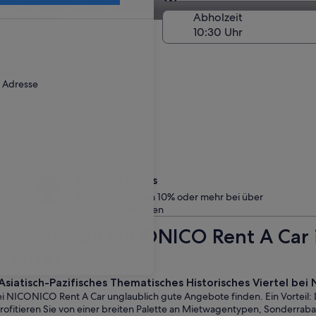
hes Viertel
Am Abholort
kgabedatum
Abholzeit
ug.
ebühr an.
r Adresse
Gönn dir etwas
Mitglieder sparen 10% oder mehr bei über
1 Million Mietwagen
wagen von NICONICO Rent A Car in
Viertel
n Asiatisch-Pazifisches Thematisches Historisches Viertel b
 bei NICONICO Rent A Car unglaublich gute Angebote finden. Ein Vorteil:
profitieren Sie von einer breiten Palette an Mietwagentypen, Sonderrab