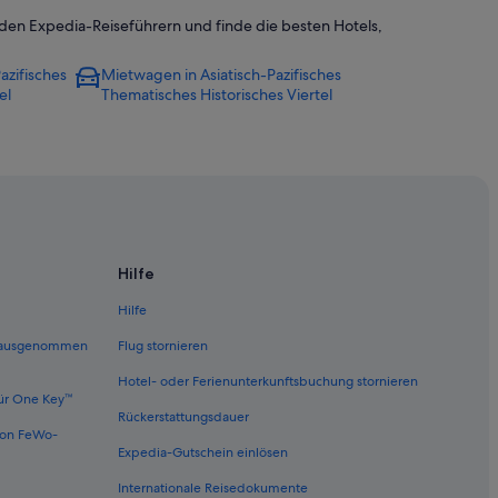
it den Expedia-Reiseführern und finde die besten Hotels,
azifisches
Mietwagen in Asiatisch-Pazifisches
el
Thematisches Historisches Viertel
k and Market Trolley
zifisches Thematisches Historisches Viertel
treet Cruise Ship Terminal
Hilfe
ay Bridge
Hilfe
iego
 (ausgenommen
Flug stornieren
Hotel- oder Ferienunterkunftsbuchung stornieren
ür One Key™
Rückerstattungsdauer
von FeWo-
Expedia-Gutschein einlösen
Internationale Reisedokumente
in San Diego