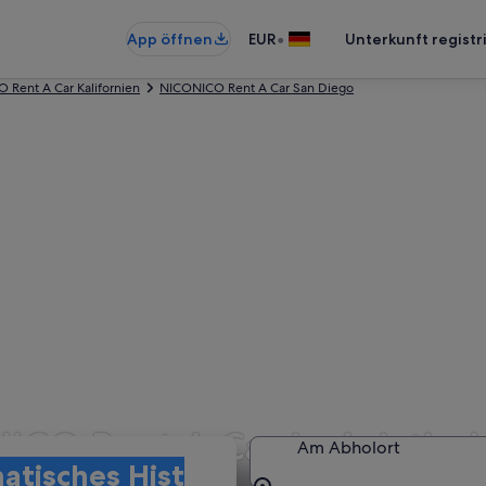
•
App öffnen
EUR
Unterkunft registr
 Rent A Car Kalifornien
NICONICO Rent A Car San Diego
O Rent A Car in Asiatisch
Am Abholort
es Viertel