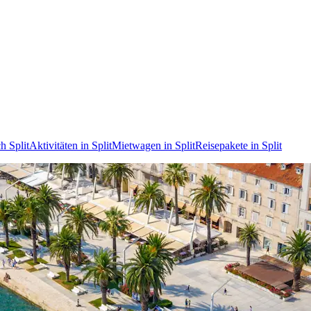
h Split
Aktivitäten in Split
Mietwagen in Split
Reisepakete in Split