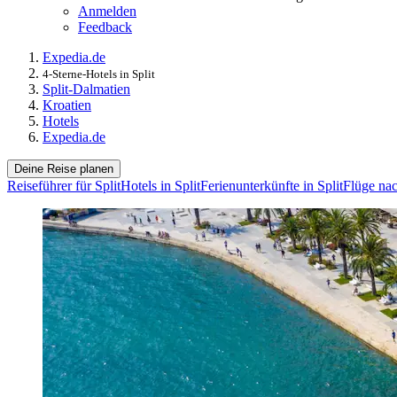
Anmelden
Feedback
Expedia.de
4-Sterne-Hotels in Split
Split-Dalmatien
Kroatien
Hotels
Expedia.de
Deine Reise planen
Reiseführer für Split
Hotels in Split
Ferienunterkünfte in Split
Flüge nac