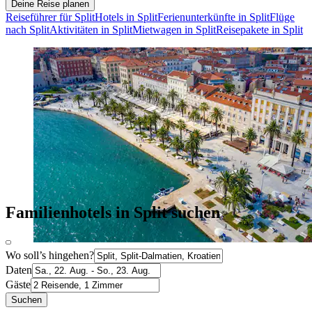
Deine Reise planen
Reiseführer für Split
Hotels in Split
Ferienunterkünfte in Split
Flüge
nach Split
Aktivitäten in Split
Mietwagen in Split
Reisepakete in Split
Familienhotels in Split suchen
Wo soll’s hingehen?
Daten
Gäste
Suchen