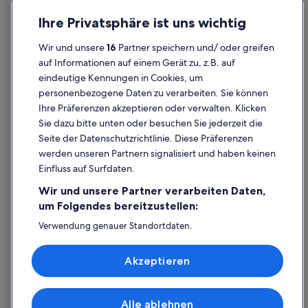
Hotels nahe Cape Town International Convention Centre
Datenschutz
Ihre Privatsphäre ist uns wichtig
Hotels nahe Groote Schuur Hospital
Cookies
Wir und unsere
16
Partner speichern und/ oder greifen
Greenmarket Square: Hotels
Rechtliche Hinweise/Kontakt
auf Informationen auf einem Gerät zu, z.B. auf
City Lodge Hotels in Kapstadt
eindeutige Kennungen in Cookies, um
Inhaltsrichtlinien und Melden von Inhalten
Hotels mit Pool in Kapstadt
personenbezogene Daten zu verarbeiten. Sie können
Ihre Präferenzen akzeptieren oder verwalten. Klicken
Gästehäuser in Kapstadt
Hilfe
Sie dazu bitte unten oder besuchen Sie jederzeit die
Hotels nahe Kloof Street
Hilfe
Seite der Datenschutzrichtlinie. Diese Präferenzen
Haustierfreundliche in Kapstadt
werden unseren Partnern signalisiert und haben keinen
Flug stornieren
Einfluss auf Surfdaten.
Hotels mit Klimaanlage in Kapstadt
Hotel- oder Ferienunterkunftsbuchung stornieren
Wir und unsere Partner verarbeiten Daten,
Villen in Kapstadt
Rückerstattungsdauer
um Folgendes bereitzustellen:
Lgbtqia-Freundliche in Kapstadt
Expedia-Gutschein einlösen
Verwendung genauer Standortdaten.
Hotels mit Whirlpool in Kapstadt
Endgeräteeigenschaften zur Identifikation aktiv abfragen.
Internationale Reisedokumente
Speichern von oder Zugriff auf Informationen auf einem
Hotels mit Restaurant in Kapstadt
Akzeptieren
Endgerät. Personalisierte Werbung und Inhalte, Messung
von Werbeleistung und der Performance von Inhalten,
Village & Life Hotels in Kapstadt
Zielgruppenforschung sowie Entwicklung und
Verbesserung von Angeboten.
Hotels nahe Golden Acre Shopping Centre
Alle ablehnen