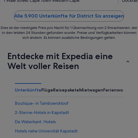
out
out
1 Wale Street Cape Town Western Cape
Dockrai
of
of
5
5
Alle 5.900 Unterkünfte für District Six anzeigen
Dies ist der niedrigste Preis pro Nacht für 1 Übernachtung von 2 Erwachsenen, der
in den letzten 24 Stunden gefunden wurde. Preise und Verfügbarkeiten können
sich ändern. Es können zusätzliche Bedingungen gelten.
Entdecke mit Expedia eine
Welt voller Reisen
Unterkünfte
Flüge
Reisepakete
Mietwagen
Ferienwohnung
Boutique- in Tamboerskloof
2-Sterne-Hotels in Kapstadt
De Waterkant: Hotels
Hotels nahe Universität Kapstadt