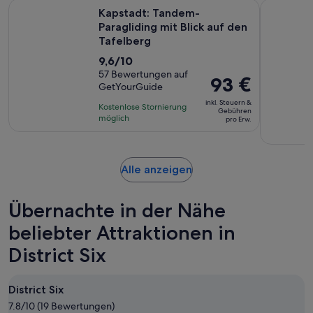
Wi
Kapstadt: Tandem-Paragliding mit Blick auf den Tafelberg
Kapstadt: 
Kapstadt: Tandem-
Paragliding mit Blick auf den
Tafelberg
9.6
9,6/10
von
57 Bewertungen auf
Der
93 €
GetYourGuide
10,
Preis
basierend
inkl. Steuern &
Kostenlose Stornierung
beträgt
Gebühren
auf
möglich
pro Erw.
93 €
57
pro
Bewertungen.
Erw.
Wird
Alle anzeigen
in
einem
Übernachte in der Nähe
neuen
Tab
beliebter Attraktionen in
geöffnet
District Six
District Six
7.8/10 (19 Bewertungen)