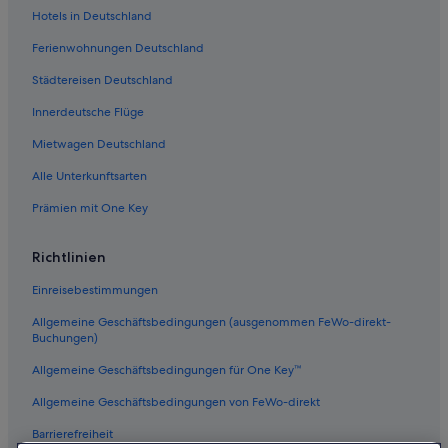
Luxus in Kapstadt
Hotels in Deutschland
Woodstock: Hotels
Ferienwohnungen Deutschland
3-Sterne-Hotels in Observatory
Städtereisen Deutschland
Strand in Kapstadt
Innerdeutsche Flüge
Hotels mit Yoga in Kapstadt
Mietwagen Deutschland
Hotels mit Fitnessbereich in Kapstadt
Alle Unterkunftsarten
Ferienwohnungen in Kapstadt
Prämien mit One Key
3-Sterne-Hotels in Kapstadt
Kapstadt Hotels
Richtlinien
Hausboote in Kapstadt
Einreisebestimmungen
Hostels in Kapstadt
Allgemeine Geschäftsbedingungen (ausgenommen FeWo-direkt-
Bo-Kaap: Hotels
Buchungen)
Historische in Kapstadt
Allgemeine Geschäftsbedingungen für One Key™
Home from Home Hospitality Hotels in Kapstadt
Allgemeine Geschäftsbedingungen von FeWo-direkt
Sun International Hotels in Kapstadt
Barrierefreiheit