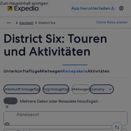
Zum Hauptinhalt springen
App herunterladen
Deine Reise planen
Kapstadt
District Six
District Six: Touren
und Aktivitäten
Unterkünfte
Flüge
Mietwagen
Reisepakete
Aktivitäten
Unterkunft hinzugefügt
Flug hinzugefügt
Mietwagen
Economy
Mehrere Daten oder Reiseziele hinzufügen
Abreiseort