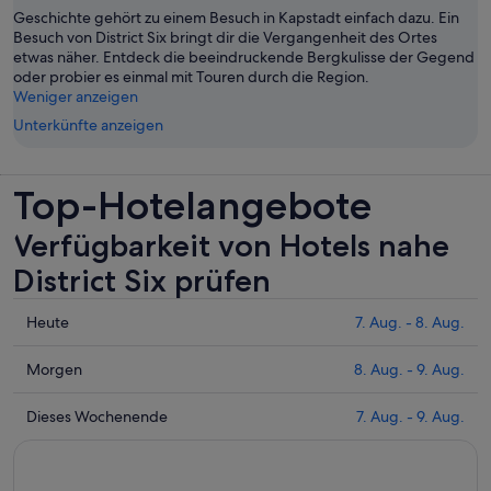
Geschichte gehört zu einem Besuch in Kapstadt einfach dazu. Ein
Besuch von District Six bringt dir die Vergangenheit des Ortes
etwas näher. Entdeck die beeindruckende Bergkulisse der Gegend
oder probier es einmal mit Touren durch die Region.
Weniger anzeigen
Unterkünfte anzeigen
Top-Hotelangebote
Verfügbarkeit von Hotels nahe
District Six prüfen
Prüfe
Heute
7. Aug. - 8. Aug.
die
Preise
Prüfe
Morgen
8. Aug. - 9. Aug.
nahe
die
District
Preise
Prüfe
Dieses Wochenende
7. Aug. - 9. Aug.
Six
nahe
die
für
District
Preise
heute
Six
nahe