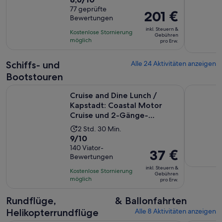
Aktivität
von
77 geprüfte
dauert
Der
201 €
Bewertungen
10,
9
Preis
basierend
inkl. Steuern &
Stunden
Kostenlose Stornierung
beträgt
Gebühren
auf
möglich
pro Erw.
201 €
77
pro
Bewertungen.
Schiffs- und
Alle 24 Aktivitäten anzeigen
Erw.
Bootstouren
Cruise and Dine Lunch / Kapstadt: Coastal Motor Cruise un
Katamaran
Cruise and Dine Lunch /
Kapstadt: Coastal Motor
Cruise und 2-Gänge-
Mittages...
Die
2 Std. 30 Min.
9.0
9/10
Aktivität
von
140 Viator-
dauert
Der
37 €
Bewertungen
10,
2
Preis
basierend
inkl. Steuern &
Stunden
Kostenlose Stornierung
beträgt
Gebühren
auf
möglich
und
pro Erw.
37 €
140
30
pro
Rundflüge,
& Ballonfahrten
Bewertungen.
Minuten
Erw.
Helikopterrundflüge
Alle 8 Aktivitäten anzeigen