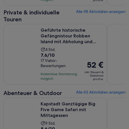
auf
pro Erw.
201 €
77
pro
Private & individuelle
Alle 98 Aktivitäten anzeigen
Bewertungen.
Erw.
Touren
Geführte historische Gefängnistour Robben Island mit Abh
CapeTown 
Geführte historische
Gefängnistour Robben
Island mit Abholung und
Rückgabe
Die
4 Std.
7.6
7,6/10
Aktivität
von
17 Viator-
dauert
Der
52 €
Bewertungen
10,
4
Preis
basierend
inkl. Steuern &
Stunden
Kostenlose Stornierung
beträgt
Gebühren
auf
möglich
pro Erw.
52 €
17
pro
Bewertungen.
Abenteuer & Outdoor
Alle 63 Aktivitäten anzeigen
Erw.
W
Kapstadt Ganztägige Big Five Game Safari mit Mittagessen
Kapstadt 
Kapstadt Ganztägige Big
Five Game Safari mit
Mittagessen
Die
9 Std.
8.6
8,6/10