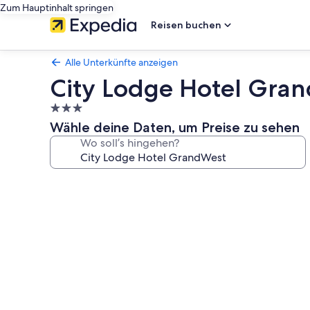
Zum Hauptinhalt springen
Reisen buchen
Alle Unterkünfte anzeigen
City Lodge Hotel Gra
3.0-
Sterne-
Wähle deine Daten, um Preise zu sehen
Unterkunft
Wo soll’s hingehen?
Fotogalerie
von
City
Lodge
Hotel
GrandWest