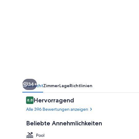
34+
Übersicht
Zimmer
Lage
Richtlinien
Bewertungen
Hervorragend
8,8
8,8 von 10.
Alle 396 Bewertungen anzeigen
Beliebte Annehmlichkeiten
Pool