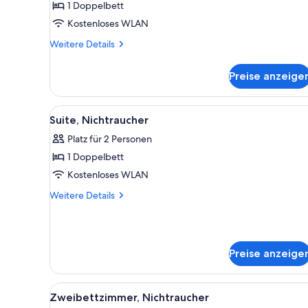
1 Doppelbett
anzeigen
Kostenloses WLAN
Weitere
Weitere Details
Details
für
Preise anzeige
Doppelzimmer,
Nichtraucher
Alle
Ein Hotelzimmer mit Bett, Sess
7
Suite, Nichtraucher
Fotos
Platz für 2 Personen
für
1 Doppelbett
Suite,
Nichtraucher
Kostenloses WLAN
anzeigen
Weitere
Weitere Details
Details
für
Suite,
Nichtraucher
Preise anzeige
Alle
Ein Hotelzimmer mit einem gro
5
Zweibettzimmer, Nichtraucher
Fotos