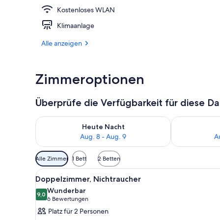
Kostenloses WLAN
Hochwertige 
Klimaanlage
Alle anzeigen
Zimmeroptionen
Überprüfe die Verfügbarkeit für diese D
Überprüfe die Verfügbarkeit für heute Nacht, Aug. 8
Überprüfe die
Heute Nacht
Aug. 8 - Aug. 9
A
Verfügbare
Alle Zimmer
1 Bett
2 Betten
Filter
Alle
Ein Hotelzimmer mit einem gro
für
7
Doppelzimmer, Nichtraucher
Fotos
Zimmer
Wunderbar
für
9,0
9,0 von 10
(6
6 Bewertungen
Doppelzimmer,
Bewertungen)
Platz für 2 Personen
Nichtraucher