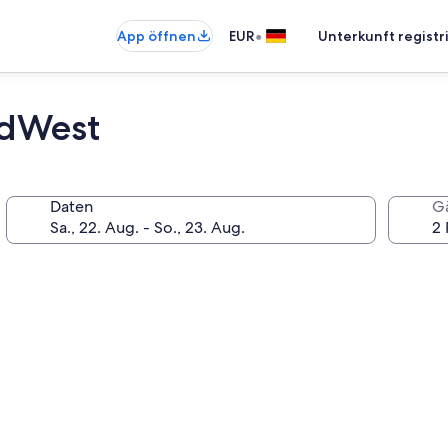
•
App öffnen
EUR
Unterkunft registr
ndWest
Daten
G