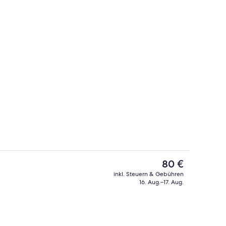
Außenpool, Sonnenschirme, Liegestü
Der
80 €
aktuelle
inkl. Steuern & Gebühren
Preis
16. Aug.–17. Aug.
ch
Lobby
beträgt
80 €.