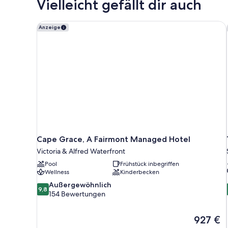
Vielleicht gefällt dir auch
Smoking
Cape Grace, A Fairmont Managed Hotel
Anzeige
Cape Grace, A Fairmont Managed Hotel
Victoria & Alfred Waterfront
Pool
Frühstück inbegriffen
Wellness
Kinderbecken
9.8
Außergewöhnlich
9,8
von
154 Bewertungen
10,
Außergewöhnlich,
Der
927 €
154
Preis