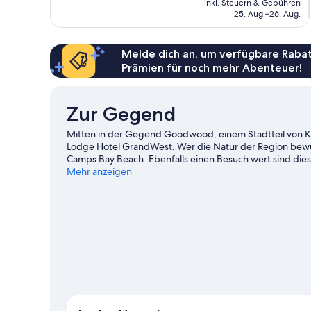
Bewertungen
inkl. Steuern & Gebühren
beträgt
25. Aug.–26. Aug.
927 €
Melde dich an, um verfügbare Rabat
Prämien für noch mehr Abenteuer!
Zur Gegend
Mitten in der Gegend Goodwood, einem Stadtteil von Kap
Lodge Hotel GrandWest. Wer die Natur der Region bewu
Camps Bay Beach. Ebenfalls einen Besuch wert sind dies
Centre. Die Region bietet viele Aktivitäten, zum Beispie
Mehr anzeigen