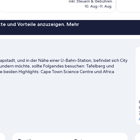
Bewertungen
Bewertung
inkl. Steuern & Gebühren
beträgt
10. Aug.–11. Aug.
108 €
te und Vorteile anzuzeigen. Mehr
stadt, und in der Nähe einer U-Bahn-Station, befindet sich City
ndern möchte, sollte Folgendes besuchen: Tafelberg und
e beiden Highlights: Cape Town Science Centre und Africa
l Weinguttouren.
Zum Reiseführer für Kapstadt