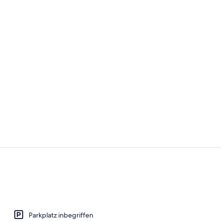
Speisen
Außenberei
Parkplatz inbegriffen