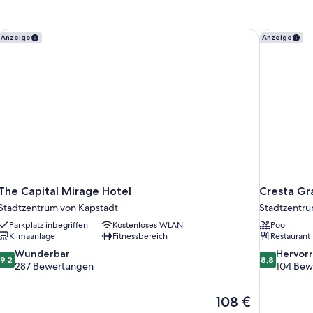
Smoking
Sm
The Capital Mirage Hotel
Cresta Gr
Anzeige
Anzeige
The Capital Mirage Hotel
Cresta G
Stadtzentrum von Kapstadt
Stadtzentru
Parkplatz inbegriffen
Kostenloses WLAN
Pool
Klimaanlage
Fitnessbereich
Restaurant
9.2
8.8
Wunderbar
Hervor
9,2
8,8
von
von
287 Bewertungen
104 Bew
10,
10,
Wunderbar,
Hervorrage
Der
108 €
287
104
Preis