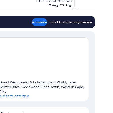
en
Bewertungen
inkl. Steuern & Gebühren
beträgt
19. Aug.–20. Aug.
63 €
Anmelden
Jetzt kostenlos registrieren
Grand West Casino & Entertainment World, Jakes
Gerwel Drive, Goodwood, Cape Town, Western Cape,
7475
Auf Karte anzeigen
Karte