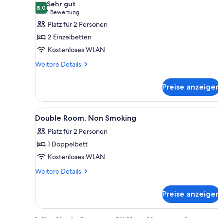
Sehr gut
für
8,0
8,0 von 10
(1
1 Bewertung
Zweibettzimmer,
Bewertung)
Platz für 2 Personen
Nichtraucher
2 Einzelbetten
anzeigen
Kostenloses WLAN
Weitere
Weitere Details
Details
für
Preise anzeige
Zweibettzimmer,
Nichtraucher
Alle
Ein Hotelzimmer mit einem Bet
4
Double Room, Non Smoking
Fotos
Platz für 2 Personen
für
1 Doppelbett
Double
Room,
Kostenloses WLAN
Non
Weitere
Weitere Details
Smoking
Details
für
anzeigen
Preise anzeige
Double
Room,
Non