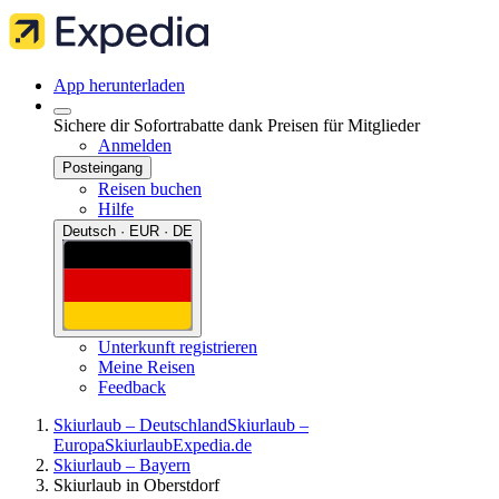
App herunterladen
Sichere dir Sofortrabatte dank Preisen für Mitglieder
Anmelden
Posteingang
Reisen buchen
Hilfe
Deutsch · EUR · DE
Unterkunft registrieren
Meine Reisen
Feedback
Skiurlaub – Deutschland
Skiurlaub –
Europa
Skiurlaub
Expedia.de
Skiurlaub – Bayern
Skiurlaub in Oberstdorf