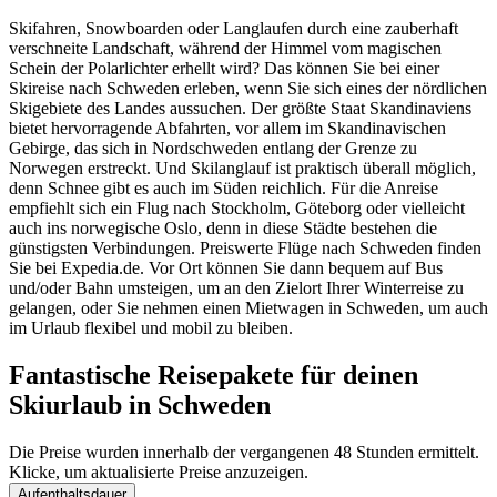
Skifahren, Snowboarden oder Langlaufen durch eine zauberhaft
verschneite Landschaft, während der Himmel vom magischen
Schein der Polarlichter erhellt wird? Das können Sie bei einer
Skireise nach Schweden erleben, wenn Sie sich eines der nördlichen
Skigebiete des Landes aussuchen. Der größte Staat Skandinaviens
bietet hervorragende Abfahrten, vor allem im Skandinavischen
Gebirge, das sich in Nordschweden entlang der Grenze zu
Norwegen erstreckt. Und Skilanglauf ist praktisch überall möglich,
denn Schnee gibt es auch im Süden reichlich. Für die Anreise
empfiehlt sich ein Flug nach Stockholm, Göteborg oder vielleicht
auch ins norwegische Oslo, denn in diese Städte bestehen die
günstigsten Verbindungen. Preiswerte Flüge nach Schweden finden
Sie bei Expedia.de. Vor Ort können Sie dann bequem auf Bus
und/oder Bahn umsteigen, um an den Zielort Ihrer Winterreise zu
gelangen, oder Sie nehmen einen Mietwagen in Schweden, um auch
im Urlaub flexibel und mobil zu bleiben.
Fantastische Reisepakete für deinen
Skiurlaub in Schweden
Die Preise wurden innerhalb der vergangenen 48 Stunden ermittelt.
Klicke, um aktualisierte Preise anzuzeigen.
Aufenthaltsdauer