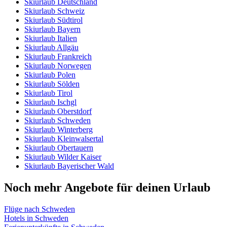
Skiurlaub Deutschland
Skiurlaub Schweiz
Skiurlaub Südtirol
Skiurlaub Bayern
Skiurlaub Italien
Skiurlaub Allgäu
Skiurlaub Frankreich
Skiurlaub Norwegen
Skiurlaub Polen
Skiurlaub Sölden
Skiurlaub Tirol
Skiurlaub Ischgl
Skiurlaub Oberstdorf
Skiurlaub Schweden
Skiurlaub Winterberg
Skiurlaub Kleinwalsertal
Skiurlaub Obertauern
Skiurlaub Wilder Kaiser
Skiurlaub Bayerischer Wald
Noch mehr Angebote für deinen Urlaub
Flüge nach Schweden
Hotels in Schweden