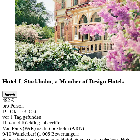
Hotel J, Stockholm, a Member of Design Hotels
627 €
492 €
pro Person
19. Okt.–23. Okt.
vor 1 Tag gefunden
Hin- und Rückflug inbegriffen
Von Paris (PAR) nach Stockholm (ARN)
9
/
10
Wunderbar! (1.006 Bewertungen)
Sehr schönes neu renoviertes Hotel. Super schön gelegenes Hotel