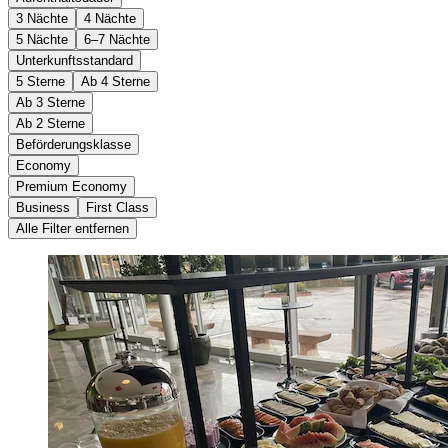
3 Nächte
4 Nächte
5 Nächte
6–7 Nächte
Unterkunftsstandard
5 Sterne
Ab 4 Sterne
Ab 3 Sterne
Ab 2 Sterne
Beförderungsklasse
Economy
Premium Economy
Business
First Class
Alle Filter entfernen