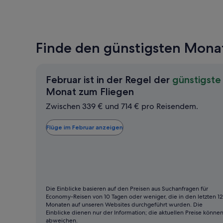
Finde den günstigsten Monat
Februar ist in der Regel der
günstigste
Februar
Monat zum Fliegen
ist
Zwischen 339 € und 714 € pro Reisendem.
in
der
Flüge im Februar anzeigen
Regel
der
günstigste
Monat
zum
Die Einblicke basieren auf den Preisen aus Suchanfragen für
Economy-Reisen von 10 Tagen oder weniger, die in den letzten 12
Fliegen
Monaten auf unseren Websites durchgeführt wurden. Die
Einblicke dienen nur der Information; die aktuellen Preise könne
abweichen.