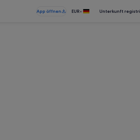
•
App öffnen
EUR
Unterkunft registr