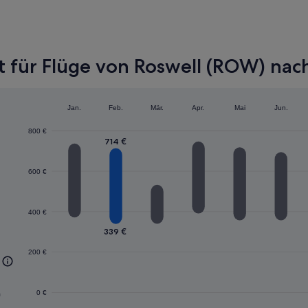
 für Flüge von Roswell (ROW) nach
Jan.
Feb.
Mär.
Apr.
Mai
Jun.
800 €
714 €
600 €
400 €
339 €
200 €
n
0 €