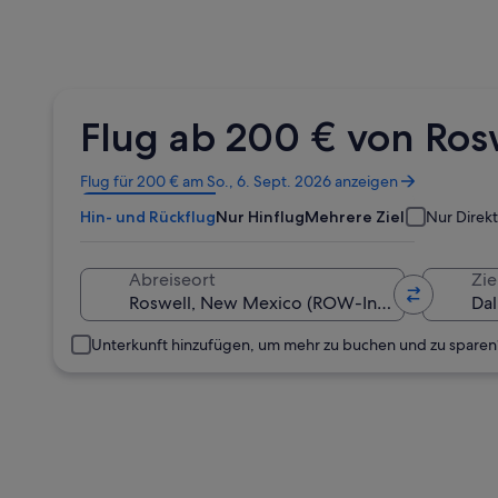
Flug ab 200 € von Ro
Wird
Flug für 200 € am So., 6. Sept. 2026 anzeigen
in
Hin- und Rückflug
Nur Hinflug
Mehrere Ziele
Nur Direk
einem
neuen
Fenster
Abreiseort
Zie
geöffnet
Unterkunft hinzufügen, um mehr zu buchen und zu sparen