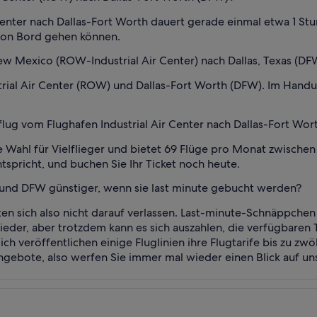
 Center nach Dallas-Fort Worth dauert gerade einmal etwa 1 S
 von Bord gehen können.
ew Mexico (ROW-Industrial Air Center) nach Dallas, Texas (DF
rial Air Center (ROW) und Dallas-Fort Worth (DFW). Im Hand
lug vom Flughafen Industrial Air Center nach Dallas-Fort Wor
te Wahl für Vielflieger und bietet 69 Flüge pro Monat zwisc
tspricht, und buchen Sie Ihr Ticket noch heute.
 und DFW günstiger, wenn sie last minute gebucht werden?
llten sich also nicht darauf verlassen. Last-minute-Schnäppche
eder, aber trotzdem kann es sich auszahlen, die verfügbaren
ch veröffentlichen einige Fluglinien ihre Flugtarife bis zu 
gebote, also werfen Sie immer mal wieder einen Blick auf unse