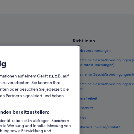
Hotels mit Casino in Grapevine
Hotels nahe Dallas-Fort Worth
Hotels mit Suiten in Grapevine
Omni Hotels in Grapevine
Richtlinien
 Deutschland
Einreisebestimmungen
eutschland
Allgemeine Geschäftsbedingungen
ig
FeWo-direkt-Buchungen)
ungen Deutschland
Allgemeine Geschäftsbedingungen f
mationen auf einem Gerät zu, z.B. auf
n Deutschland
zu verarbeiten. Sie können Ihre
Allgemeine Geschäftsbedingungen 
he Flüge
direkt
unten oder besuchen Sie jederzeit die
en Partnern signalisiert und haben
Deutschland
Barrierefreiheit
nftsarten
Datenschutz
ndes bereitzustellen:
t One Key
Cookies
ntifikation aktiv abfragen. Speichern
sierte Werbung und Inhalte, Messung von
Rechtliche Hinweise/Kontakt
chung sowie Entwicklung und