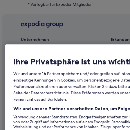
Romantische in Grapevine
* Verfügbar für Expedia-Mitglieder.
Great Wolf Lodge Hotels in Grapevine
Baumhäuser in Grapevine
Günstige in Grapevine
Hotels mit Pool in Grapevine
Unternehmen
Erkunden
Jobs
Reiseführer
Unterkunft registrieren
Hotels in D
Ihre Privatsphäre ist uns wicht
Partnerschaften
Ferienwohn
Wir und unsere
16
Partner speichern und/ oder greifen auf Infor
Werbung
Städtereise
eindeutige Kennungen in Cookies, um personenbezogene Daten 
Affiliate Marketing
Innerdeutsc
Präferenzen akzeptieren oder verwalten. Klicken Sie dazu bitte 
Seite der Datenschutzrichtlinie. Diese Präferenzen werden unser
Presse
Mietwagen 
keinen Einfluss auf Surfdaten.
Alle Unterku
Wir und unsere Partner verarbeiten Daten, um Folge
Prämien mi
Verwendung genauer Standortdaten. Endgeräteeigenschaften zur Ide
von oder Zugriff auf Informationen auf einem Endgerät. Personali
Werbeleistung und der Performance von Inhalten, Zielgruppenfors