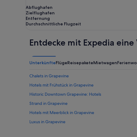
Abflughafen
Zielflughafen
Entfernung
Durchschnittliche Flugzeit
Entdecke mit Expedia eine 
Unterkünfte
Flüge
Reisepakete
Mietwagen
Ferienw
Chalets in Grapevine
Hotels mit Frühstück in Grapevine
Historic Downtown Grapevine: Hotels
Strand in Grapevine
Hotels mit Meerblick in Grapevine
Luxus in Grapevine
Grapevine Hotels