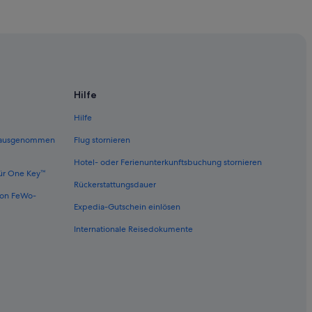
Hilfe
Hilfe
 (ausgenommen
Flug stornieren
Hotel- oder Ferienunterkunftsbuchung stornieren
ür One Key™
Rückerstattungsdauer
von FeWo-
Expedia-Gutschein einlösen
Internationale Reisedokumente