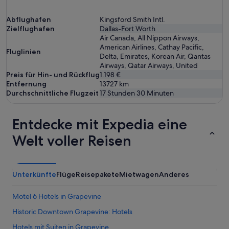
Abflughafen
Kingsford Smith Intl.
Zielflughafen
Dallas-Fort Worth
Air Canada, All Nippon Airways,
American Airlines, Cathay Pacific,
Fluglinien
Delta, Emirates, Korean Air, Qantas
Airways, Qatar Airways, United
Preis für Hin- und Rückflug
1.198 €
Entfernung
13727
km
Durchschnittliche Flugzeit
17 Stunden 30 Minuten
Entdecke mit Expedia eine
Welt voller Reisen
Unterkünfte
Flüge
Reisepakete
Mietwagen
Anderes
Motel 6 Hotels in Grapevine
Historic Downtown Grapevine: Hotels
Hotels mit Suiten in Grapevine