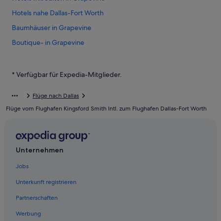
Hotels nahe Dallas-Fort Worth
Baumhäuser in Grapevine
Boutique- in Grapevine
Hotels mit Kinderbetreuung in Grapevine
Wohnungen in Grapevine
* Verfügbar für Expedia-Mitglieder.
Hotels mit Whirlpool in Grapevine
Flüge nach Dallas
Hotels mit Meerblick in Grapevine
Flüge vom Flughafen Kingsford Smith Intl. zum Flughafen Dallas-Fort Worth
Hotels mit Frühstück in Grapevine
Hotels nahe Grapevine Historic Main Street District
Best Western Hotels in Grapevine
Unternehmen
4-Sterne-Hotels in Grapevine
Jobs
Gasthäuser in Grapevine
Unterkunft registrieren
Strand in Grapevine
Partnerschaften
Romantische in Grapevine
Werbung
Las Colinas: Hotels