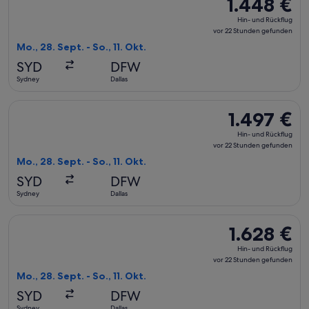
1.448 €
1.448 €
Hin-
Hin- und Rückflug
und
vor 22 Stunden gefunden
Rückflug,
Mo., 28. Sept. - So., 11. Okt.
vor
SYD
DFW
22 Stunden
Sydney
Dallas
gefunden
Flug mit Qatar Airways auswählen, Abflug Mo., 28. Sept. ab S
1.497 €
1.497 €
Hin-
Hin- und Rückflug
und
vor 22 Stunden gefunden
Rückflug,
Mo., 28. Sept. - So., 11. Okt.
vor
SYD
DFW
22 Stunden
Sydney
Dallas
gefunden
Flug mit United auswählen, Abflug Mo., 28. Sept. ab Sydney n
1.628 €
1.628 €
Hin-
Hin- und Rückflug
und
vor 22 Stunden gefunden
Rückflug,
Mo., 28. Sept. - So., 11. Okt.
vor
SYD
DFW
22 Stunden
Sydney
Dallas