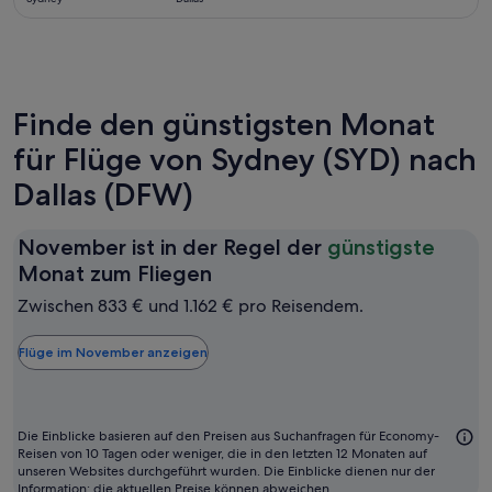
gefunden
Finde den günstigsten Monat
für Flüge von Sydney (SYD) nach
Dallas (DFW)
November ist in der Regel der
günstigste
November
Monat zum Fliegen
ist
Zwischen 833 € und 1.162 € pro Reisendem.
in
der
Flüge im November anzeigen
Regel
der
günstigste
Die Einblicke basieren auf den Preisen aus Suchanfragen für Economy-
Monat
Reisen von 10 Tagen oder weniger, die in den letzten 12 Monaten auf
unseren Websites durchgeführt wurden. Die Einblicke dienen nur der
zum
Information; die aktuellen Preise können abweichen.