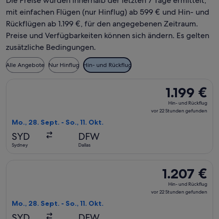
Die Preise wurden innerhalb der letzten 7 Tage ermittelt,
mit einfachen Flügen (nur Hinflug) ab 599 € und Hin- und
Rückflügen ab 1.199 €, für den angegebenen Zeitraum.
Preise und Verfügbarkeiten können sich ändern. Es gelten
zusätzliche Bedingungen.
Alle Angebote
Nur Hinflug
Hin- und Rückflug
Flug mit American Airlines auswählen, Abflug Mo., 28. Sept. 
1.199 €
1.199 €
Hin-
Hin- und Rückflug
und
vor 22 Stunden gefunden
Rückflug,
Mo., 28. Sept. - So., 11. Okt.
vor
SYD
DFW
22 Stunden
Sydney
Dallas
gefunden
Flug mit Cathay Pacific auswählen, Abflug Mo., 28. Sept. ab 
1.207 €
1.207 €
Hin-
Hin- und Rückflug
und
vor 22 Stunden gefunden
Rückflug,
Mo., 28. Sept. - So., 11. Okt.
vor
SYD
DFW