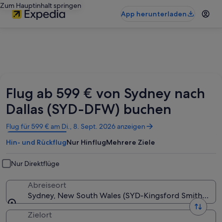
Zum Hauptinhalt springen
App herunterladen
Flug ab 599 € von Sydney nach
Dallas (SYD-DFW) buchen
Wird
Flug für 599 € am Di., 8. Sept. 2026 anzeigen
in
Hin- und Rückflug
Nur Hinflug
Mehrere Ziele
einem
neuen
Fenster
Nur Direktflüge
geöffnet
Abreiseort
Sydney, New South Wales (SYD-Kingsford Smith Intl.)
Zielort