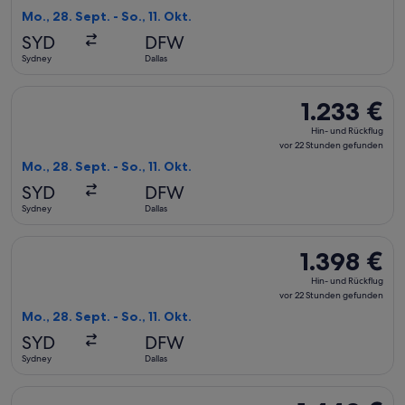
Rückflug,
Mo., 28. Sept. - So., 11. Okt.
vor
SYD
DFW
22 Stunden
Sydney
Dallas
gefunden
Flug mit Air Canada auswählen, Abflug Mo., 28. Sept. ab Sydn
1.233 €
1.233 €
Hin-
Hin- und Rückflug
und
vor 22 Stunden gefunden
Rückflug,
Mo., 28. Sept. - So., 11. Okt.
vor
SYD
DFW
22 Stunden
Sydney
Dallas
gefunden
Flug mit Delta auswählen, Abflug Mo., 28. Sept. ab Sydney na
1.398 €
1.398 €
Hin-
Hin- und Rückflug
und
vor 22 Stunden gefunden
Rückflug,
Mo., 28. Sept. - So., 11. Okt.
vor
SYD
DFW
22 Stunden
Sydney
Dallas
gefunden
Flug mit Air Canada auswählen, Abflug Mo., 28. Sept. ab Sydn