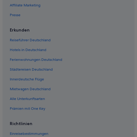
Affiliate Marketing
Fairmont Hotels in Grapevine
Presse
Hotels mit Wellnessbereich in Grapevine
Abenteuer in Grapevine
Erkunden
Omni Hotels in Grapevine
Reiseführer Deutschland
Hotels in Deutschland
Ferienwohnungen Deutschland
Städtereisen Deutschland
Innerdeutsche Flüge
Mietwagen Deutschland
Alle Unterkunftsarten
Prämien mit One Key
Richtlinien
Einreisebestimmungen