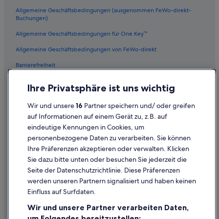
Allgemeine Geschäftsbedingungen (ausgenommen FeWo-direkt-
Buchungen)
Allgemeine Geschäftsbedingungen für One Key™
Allgemeine Geschäftsbedingungen von FeWo-direkt
Barrierefreiheit
Datenschutz
Ihre Privatsphäre ist uns wichtig
Cookies
Wir und unsere
16
Partner speichern und/ oder greifen
Rechtliche Hinweise/Kontakt
auf Informationen auf einem Gerät zu, z.B. auf
eindeutige Kennungen in Cookies, um
Inhaltsrichtlinien und Melden von Inhalten
personenbezogene Daten zu verarbeiten. Sie können
Ihre Präferenzen akzeptieren oder verwalten. Klicken
Hilfe
Sie dazu bitte unten oder besuchen Sie jederzeit die
Hilfe
Seite der Datenschutzrichtlinie. Diese Präferenzen
werden unseren Partnern signalisiert und haben keinen
Flug stornieren
Einfluss auf Surfdaten.
Hotel- oder Ferienunterkunftsbuchung stornieren
Wir und unsere Partner verarbeiten Daten,
Rückerstattungsdauer
um Folgendes bereitzustellen: