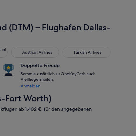
nd (DTM) – Flughafen Dallas-
 Air Lines
Austrian Airlines
Turkish Airlines
onal
Austrian Airlines
Turkish Airlines
Doppelte Freude
Sammle zusätzlich zu OneKeyCash auch
Vielfliegermeilen.
Anmelden
s-Fort Worth)
ückflügen ab 1.402 €, für den angegebenen