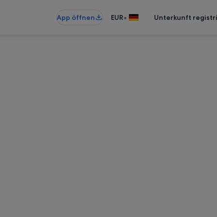
•
App öffnen
EUR
Unterkunft registr