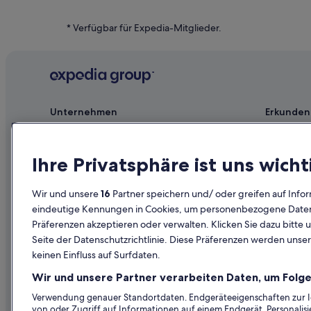
Hotels nahe Grapevine Historic Main Street District
Chalets in Grapevine
* Verfügbar für Expedia-Mitglieder.
Hotels nahe Dallas-Fort Worth
Wohnungen in Grapevine
All-Inclusive- in Grapevine
Unternehmen
Erkunden
Jobs
Reiseführer
Unterkunft registrieren
Hotels in D
Ihre Privatsphäre ist uns wicht
Partnerschaften
Ferienwohn
Wir und unsere
16
Partner speichern und/ oder greifen auf Infor
Werbung
Städtereise
eindeutige Kennungen in Cookies, um personenbezogene Daten 
Präferenzen akzeptieren oder verwalten. Klicken Sie dazu bitte 
Affiliate Marketing
Innerdeutsc
Seite der Datenschutzrichtlinie. Diese Präferenzen werden unser
Presse
Mietwagen 
keinen Einfluss auf Surfdaten.
Alle Unterku
Wir und unsere Partner verarbeiten Daten, um Folge
Prämien mi
Verwendung genauer Standortdaten. Endgeräteeigenschaften zur Ide
von oder Zugriff auf Informationen auf einem Endgerät. Personali