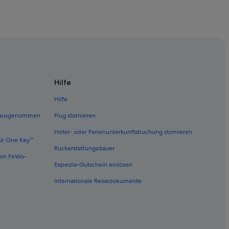
ine
Hilfe
Hilfe
 (ausgenommen
Flug stornieren
Hotel- oder Ferienunterkunftsbuchung stornieren
ür One Key™
Rückerstattungsdauer
von FeWo-
Expedia-Gutschein einlösen
Internationale Reisedokumente