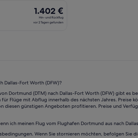
g Do., 20. Aug. ab Dortmund nach Dallas, Rückflug Mo., 24. Au
1.402 €
1.402 €
Hin-
Hin- und Rückflug
und
vor 2 Tagen gefunden
Rückflug,
vor
2 Tagen
gefunden
ch Dallas-Fort Worth (DFW)?
n von Dortmund (DTM) nach Dallas-Fort Worth (DFW) gibt es ber
 für Flüge mit Abflug innerhalb des nächsten Jahres. Preise kö
on diesen günstigen Angeboten profitieren. Preise und Verfüg
 wenn ich meinen Flug vom Flughafen Dortmund aus nach Dallas
tsbedingungen. Wenn Sie stornieren möchten, befolgen Sie d