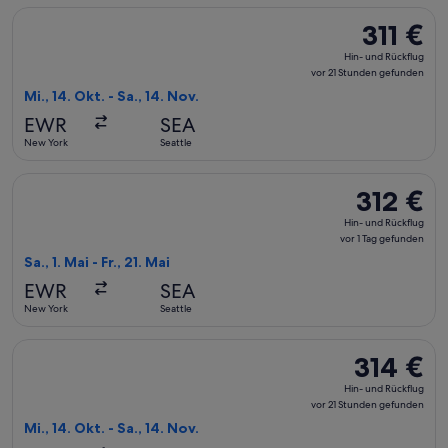
Flug mit Alaska Airlines auswählen, Abflug Mi., 14. Okt. ab N
311 €
311 €
Hin-
Hin- und Rückflug
und
vor 21 Stunden gefunden
Rückflug,
Mi., 14. Okt. - Sa., 14. Nov.
vor
EWR
SEA
21 Stunden
New York
Seattle
gefunden
Flug mit Alaska Airlines auswählen, Abflug Sa., 1. Mai ab New
312 €
312 €
Hin-
Hin- und Rückflug
und
vor 1 Tag gefunden
Rückflug,
Sa., 1. Mai - Fr., 21. Mai
vor
EWR
SEA
1 Tag
New York
Seattle
gefunden
Flug mit Alaska Airlines auswählen, Abflug Mi., 14. Okt. ab N
314 €
314 €
Hin-
Hin- und Rückflug
und
vor 21 Stunden gefunden
Rückflug,
Mi., 14. Okt. - Sa., 14. Nov.
vor