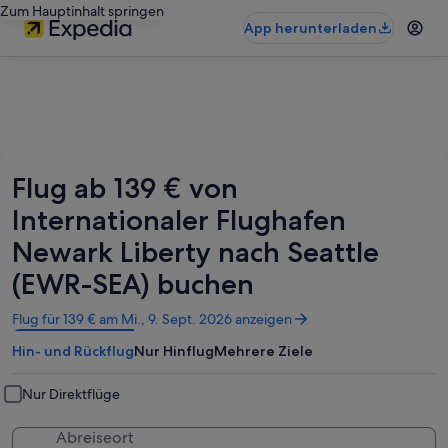
Zum Hauptinhalt springen
App herunterladen
Flug ab 139 € von
Internationaler Flughafen
Newark Liberty nach Seattle
(EWR-SEA) buchen
Wird
Flug für 139 € am Mi., 9. Sept. 2026 anzeigen
in
Hin- und Rückflug
Nur Hinflug
Mehrere Ziele
einem
neuen
Fenster
Nur Direktflüge
geöffnet
Abreiseort