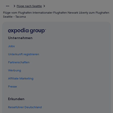
Roxhill: Hotels
Flüge nach Seattle
Hostels in Des Moines
Flüge vom Flughafen Internationaler Flughafen Newark Liberty zum Flughafen
Brighton: Hotels
Seattle - Tacoma
Aparthotels in Des Moines
Kent Hotels
Unternehmen
Wohnungen in SeaTac
Jobs
Bryn Mawr-Skyway: Hotels
Hotels nahe Seattle - Tacoma
Unterkunft registrieren
Partnerschaften
Werbung
Affiliate Marketing
Presse
Erkunden
Reiseführer Deutschland