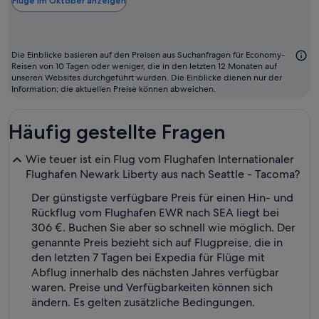
der
Flüge im Oktober anzeigen
Regel
der
günstigste
Die Einblicke basieren auf den Preisen aus Suchanfragen für Economy-
Monat
Reisen von 10 Tagen oder weniger, die in den letzten 12 Monaten auf
unseren Websites durchgeführt wurden. Die Einblicke dienen nur der
zum
Information; die aktuellen Preise können abweichen.
Fliegen
Häufig gestellte Fragen
Wie teuer ist ein Flug vom Flughafen Internationaler
Flughafen Newark Liberty aus nach Seattle - Tacoma?
Der günstigste verfügbare Preis für einen Hin- und
Rückflug vom Flughafen EWR nach SEA liegt bei
306 €. Buchen Sie aber so schnell wie möglich. Der
genannte Preis bezieht sich auf Flugpreise, die in
den letzten 7 Tagen bei Expedia für Flüge mit
Abflug innerhalb des nächsten Jahres verfügbar
waren. Preise und Verfügbarkeiten können sich
ändern. Es gelten zusätzliche Bedingungen.