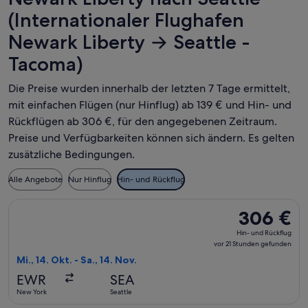
(Internationaler Flughafen
Newark Liberty → Seattle -
Tacoma)
Die Preise wurden innerhalb der letzten 7 Tage ermittelt,
mit einfachen Flügen (nur Hinflug) ab 139 € und Hin- und
Rückflügen ab 306 €, für den angegebenen Zeitraum.
Preise und Verfügbarkeiten können sich ändern. Es gelten
zusätzliche Bedingungen.
Alle Angebote
Nur Hinflug
Hin- und Rückflug
Flug mit Alaska Airlines auswählen, Abflug Mi., 14. Okt. ab 
306 €
306 €
Hin-
Hin- und Rückflug
und
vor 21 Stunden gefunden
Rückflug,
Mi., 14. Okt. - Sa., 14. Nov.
vor
EWR
SEA
21 Stunden
New York
Seattle
gefunden