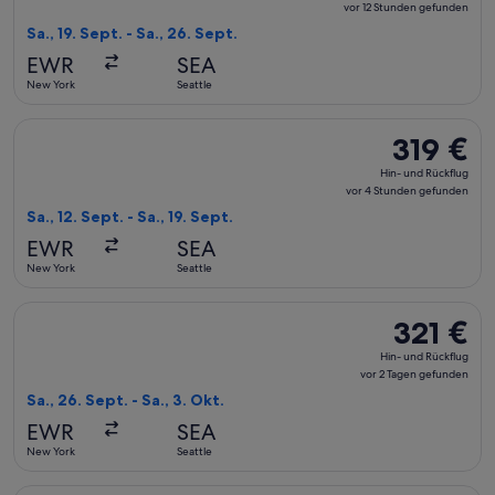
und
vor 12 Stunden gefunden
Rückflug,
Sa., 19. Sept. - Sa., 26. Sept.
vor
EWR
SEA
12 Stunden
New York
Seattle
gefunden
Flug mit American Airlines auswählen, Abflug Sa., 12. Sept. 
319 €
319 €
Hin-
Hin- und Rückflug
und
vor 4 Stunden gefunden
Rückflug,
Sa., 12. Sept. - Sa., 19. Sept.
vor
EWR
SEA
4 Stunden
New York
Seattle
gefunden
Flug mit American Airlines auswählen, Abflug Sa., 26. Sept. 
321 €
321 €
Hin-
Hin- und Rückflug
und
vor 2 Tagen gefunden
Rückflug,
Sa., 26. Sept. - Sa., 3. Okt.
vor
EWR
SEA
2 Tagen
New York
Seattle
gefunden