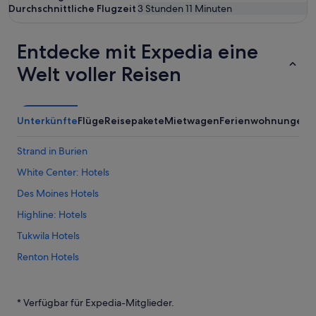
Durchschnittliche Flugzeit
3 Stunden 11 Minuten
Entdecke mit Expedia eine
Welt voller Reisen
Unterkünfte
Flüge
Reisepakete
Mietwagen
Ferienwohnungen
Strand in Burien
White Center: Hotels
Des Moines Hotels
Highline: Hotels
Tukwila Hotels
Renton Hotels
Burien Hotels
Seatac Hotels
* Verfügbar für Expedia-Mitglieder.