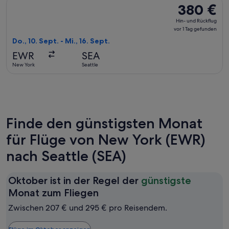
Flug mit United auswählen, Abflug Do., 10. Sept. ab New York
380 €
380 €
Hin-
Hin- und Rückflug
und
vor 1 Tag gefunden
Rückflug,
Do., 10. Sept. - Mi., 16. Sept.
vor
EWR
SEA
1 Tag
New York
Seattle
gefunden
Finde den günstigsten Monat
für Flüge von New York (EWR)
nach Seattle (SEA)
Oktober ist in der Regel der
günstigste
Oktober
Monat zum Fliegen
ist
Zwischen 207 € und 295 € pro Reisendem.
in