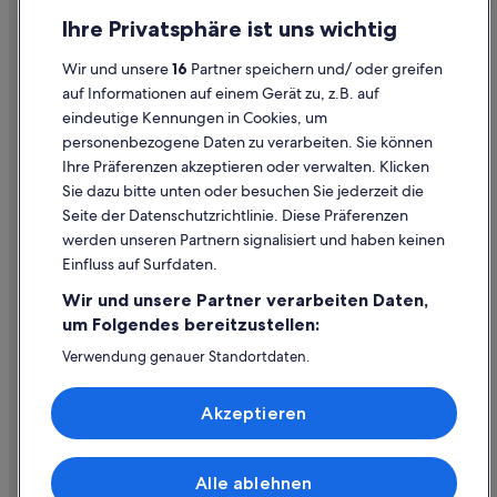
Datenschutz
Ihre Privatsphäre ist uns wichtig
Cookies
Wir und unsere
16
Partner speichern und/ oder greifen
Rechtliche Hinweise/Kontakt
auf Informationen auf einem Gerät zu, z.B. auf
eindeutige Kennungen in Cookies, um
Inhaltsrichtlinien und Melden von Inhalten
personenbezogene Daten zu verarbeiten. Sie können
Ihre Präferenzen akzeptieren oder verwalten. Klicken
Hilfe
Sie dazu bitte unten oder besuchen Sie jederzeit die
Hilfe
Seite der Datenschutzrichtlinie. Diese Präferenzen
werden unseren Partnern signalisiert und haben keinen
Flug stornieren
Einfluss auf Surfdaten.
Hotel- oder Ferienunterkunftsbuchung stornieren
Wir und unsere Partner verarbeiten Daten,
Rückerstattungsdauer
um Folgendes bereitzustellen:
Expedia-Gutschein einlösen
Verwendung genauer Standortdaten.
Endgeräteeigenschaften zur Identifikation aktiv abfragen.
Internationale Reisedokumente
Speichern von oder Zugriff auf Informationen auf einem
Akzeptieren
Endgerät. Personalisierte Werbung und Inhalte, Messung
von Werbeleistung und der Performance von Inhalten,
Zielgruppenforschung sowie Entwicklung und
Verbesserung von Angeboten.
Alle ablehnen
© 2026 Expedia, Inc., ein Unternehmen der Expedia Group. Alle Rechte
Liste der Partner (Lieferanten)