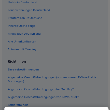
Hotels in Deutschland
Ferienwohnungen Deutschland
Städtereisen Deutschland
Innerdeutsche Flüge
Mietwagen Deutschland
Alle Unterkunftsarten
Prämien mit One Key
Richtlinien
Einreisebestimmungen
Allgemeine Geschäftsbedingungen (ausgenommen FeWo-direkt-
Buchungen)
Allgemeine Geschäftsbedingungen für One Key™
Allgemeine Geschäftsbedingungen von FeWo-direkt
Barrierefreiheit