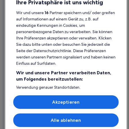
Ihre Privatsphäre ist uns wichtig
Cookies
Wir und unsere
16
Partner speichern und/ oder greifen
Rechtliche Hinweise/Kontakt
auf Informationen auf einem Gerät zu, z.B. auf
eindeutige Kennungen in Cookies, um
Inhaltsrichtlinien und Melden von Inhalten
personenbezogene Daten zu verarbeiten. Sie können
Ihre Präferenzen akzeptieren oder verwalten. Klicken
Hilfe
Sie dazu bitte unten oder besuchen Sie jederzeit die
Hilfe
Seite der Datenschutzrichtlinie. Diese Präferenzen
werden unseren Partnern signalisiert und haben keinen
Flug stornieren
Einfluss auf Surfdaten.
Hotel- oder Ferienunterkunftsbuchung stornieren
Wir und unsere Partner verarbeiten Daten,
Rückerstattungsdauer
um Folgendes bereitzustellen:
Expedia-Gutschein einlösen
Verwendung genauer Standortdaten.
Endgeräteeigenschaften zur Identifikation aktiv abfragen.
Internationale Reisedokumente
Speichern von oder Zugriff auf Informationen auf einem
Akzeptieren
Endgerät. Personalisierte Werbung und Inhalte, Messung
von Werbeleistung und der Performance von Inhalten,
Zielgruppenforschung sowie Entwicklung und
Verbesserung von Angeboten.
Alle ablehnen
© 2026 Expedia, Inc., ein Unternehmen der Expedia Group. Alle Rechte
Liste der Partner (Lieferanten)
vorbehalten. Expedia und das Expedia-Logo sind Handelsmarken oder