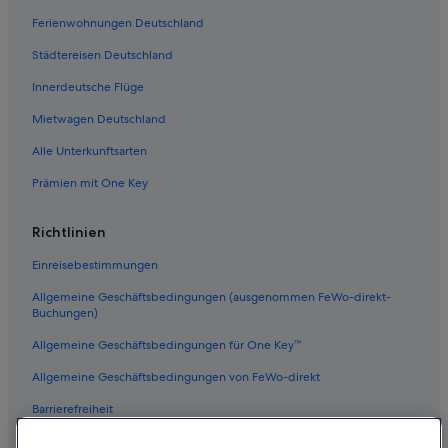
Ferienwohnungen Deutschland
Städtereisen Deutschland
Innerdeutsche Flüge
Mietwagen Deutschland
Alle Unterkunftsarten
Prämien mit One Key
Richtlinien
Einreisebestimmungen
Allgemeine Geschäftsbedingungen (ausgenommen FeWo-direkt-
Buchungen)
Allgemeine Geschäftsbedingungen für One Key™
Allgemeine Geschäftsbedingungen von FeWo-direkt
Barrierefreiheit
Datenschutz