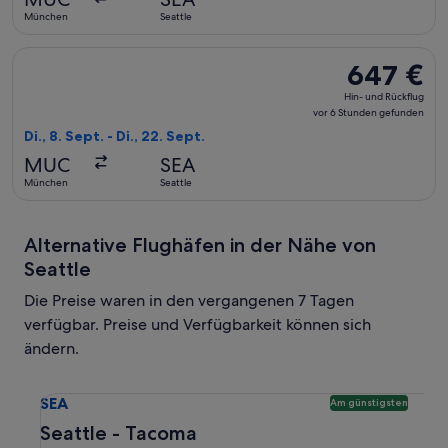
6 Stunden
München
Seattle
gefunden
Flug mit Lufthansa auswählen, Abflug Di., 8. Sept. ab Münche
647 €
647 €
Hin-
Hin- und Rückflug
und
vor 6 Stunden gefunden
Rückflug,
Di., 8. Sept. - Di., 22. Sept.
vor
MUC
SEA
6 Stunden
München
Seattle
gefunden
Alternative Flughäfen in der Nähe von
Seattle
Die Preise waren in den vergangenen 7 Tagen
verfügbar. Preise und Verfügbarkeit können sich
ändern.
Wähle einen Flug nach Seattle - Tacoma SEA. Günstigste ve
SEA
Am günstigsten
Seattle - Tacoma