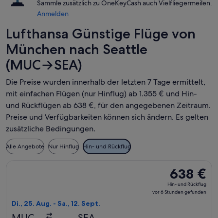
Sammle zusätzlich zu OneKeyCash auch Vielfliegermeilen.
Anmelden
Lufthansa Günstige Flüge von
München nach Seattle
(MUC→SEA)
Die Preise wurden innerhalb der letzten 7 Tage ermittelt,
mit einfachen Flügen (nur Hinflug) ab 1.355 € und Hin-
und Rückflügen ab 638 €, für den angegebenen Zeitraum.
Preise und Verfügbarkeiten können sich ändern. Es gelten
zusätzliche Bedingungen.
Alle Angebote
Nur Hinflug
Hin- und Rückflug
Flug mit Lufthansa auswählen, Abflug Di., 25. Aug. ab Münche
638 €
638 €
Hin-
Hin- und Rückflug
und
vor 6 Stunden gefunden
Rückflug,
Di., 25. Aug. - Sa., 12. Sept.
vor
MUC
SEA