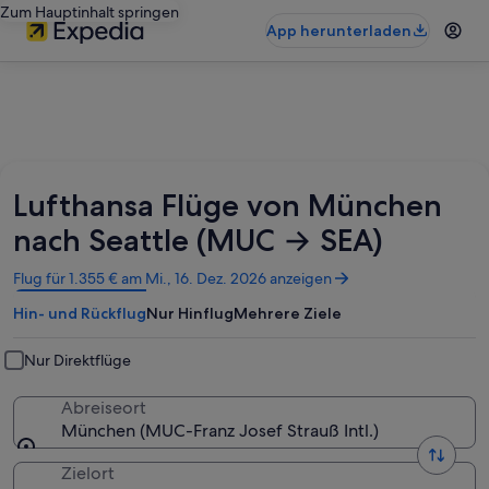
Zum Hauptinhalt springen
App herunterladen
Lufthansa Flüge von München
nach Seattle (MUC → SEA)
Wird
Flug für 1.355 € am Mi., 16. Dez. 2026 anzeigen
in
Hin- und Rückflug
Nur Hinflug
Mehrere Ziele
einem
neuen
Fenster
Nur Direktflüge
geöffnet
Abreiseort
München (MUC-Franz Josef Strauß Intl.)
Zielort