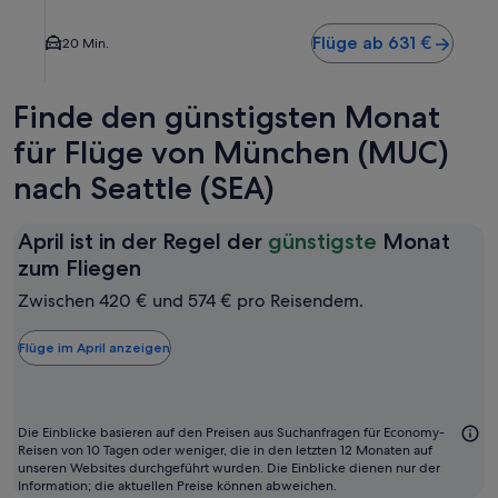
Flüge ab 631 €
20 Min.
Finde den günstigsten Monat
für Flüge von München (MUC)
nach Seattle (SEA)
April ist in der Regel der
günstigste
Monat
April
zum Fliegen
ist
Zwischen 420 € und 574 € pro Reisendem.
in
der
Flüge im April anzeigen
Regel
der
günstigste
Die Einblicke basieren auf den Preisen aus Suchanfragen für Economy-
Monat
Reisen von 10 Tagen oder weniger, die in den letzten 12 Monaten auf
unseren Websites durchgeführt wurden. Die Einblicke dienen nur der
zum
Information; die aktuellen Preise können abweichen.