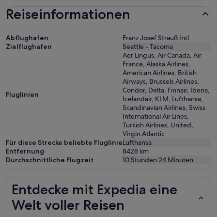
Fliegen
Reiseinformationen
Abflughafen
Franz Josef Strauß Intl.
Zielflughafen
Seattle - Tacoma
Aer Lingus, Air Canada, Air
France, Alaska Airlines,
American Airlines, British
Airways, Brussels Airlines,
Condor, Delta, Finnair, Iberia,
Fluglinien
Icelandair, KLM, Lufthansa,
Scandinavian Airlines, Swiss
International Air Lines,
Turkish Airlines, United,
Virgin Atlantic
Für diese Strecke beliebte Fluglinie
Lufthansa
Entfernung
8428
km
Durchschnittliche Flugzeit
10 Stunden 24 Minuten
Entdecke mit Expedia eine
Welt voller Reisen