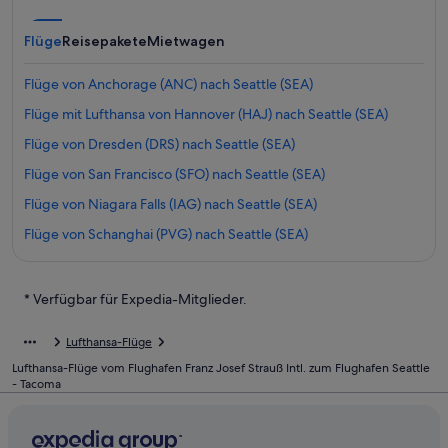
Flüge
Reisepakete
Mietwagen
Flüge von Anchorage (ANC) nach Seattle (SEA)
Flüge mit Lufthansa von Hannover (HAJ) nach Seattle (SEA)
Flüge von Dresden (DRS) nach Seattle (SEA)
Flüge von San Francisco (SFO) nach Seattle (SEA)
Flüge von Niagara Falls (IAG) nach Seattle (SEA)
Flüge von Schanghai (PVG) nach Seattle (SEA)
Flüge von Fort Myers (RSW) nach Seattle (SEA)
Flüge von Dallas (DFW) nach Seattle (SEA)
* Verfügbar für Expedia-Mitglieder.
Flüge zum SeaTac
Lufthansa-Flüge
Flüge von Idaho Falls (IDA) nach Seattle (SEA)
Lufthansa-Flüge vom Flughafen Franz Josef Strauß Intl. zum Flughafen Seattle
Flüge mit Condor von Frankfurt (FRA) nach Seattle (SEA)
- Tacoma
Flüge von Nashville (BNA) nach Seattle (SEA)
Flüge von Louisville (SDF) nach Seattle (SEA)