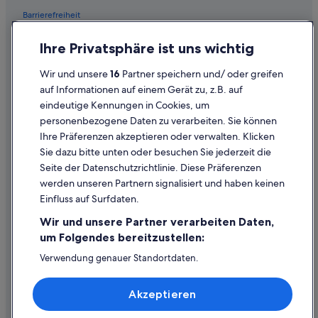
Barrierefreiheit
Datenschutz
Ihre Privatsphäre ist uns wichtig
Cookies
Wir und unsere
16
Partner speichern und/ oder greifen
Rechtliche Hinweise/Kontakt
auf Informationen auf einem Gerät zu, z.B. auf
eindeutige Kennungen in Cookies, um
Inhaltsrichtlinien und Melden von Inhalten
personenbezogene Daten zu verarbeiten. Sie können
Ihre Präferenzen akzeptieren oder verwalten. Klicken
Hilfe
Sie dazu bitte unten oder besuchen Sie jederzeit die
Hilfe
Seite der Datenschutzrichtlinie. Diese Präferenzen
werden unseren Partnern signalisiert und haben keinen
Flug stornieren
Einfluss auf Surfdaten.
Hotel- oder Ferienunterkunftsbuchung stornieren
Wir und unsere Partner verarbeiten Daten,
Rückerstattungsdauer
um Folgendes bereitzustellen:
Expedia-Gutschein einlösen
Verwendung genauer Standortdaten.
Endgeräteeigenschaften zur Identifikation aktiv abfragen.
Internationale Reisedokumente
Speichern von oder Zugriff auf Informationen auf einem
Akzeptieren
Endgerät. Personalisierte Werbung und Inhalte, Messung
von Werbeleistung und der Performance von Inhalten,