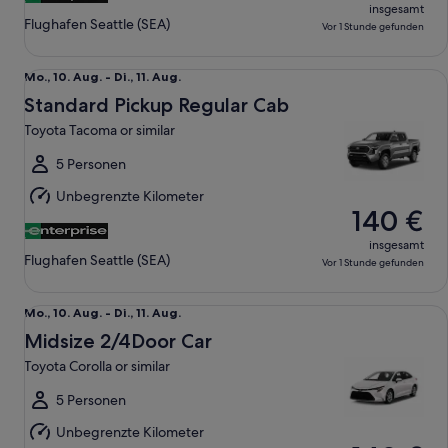
insgesamt
Flughafen Seattle (SEA)
Vor 1 Stunde gefunden
Standard Pickup Regular Cab Toyota Tacoma or similar
Mo.,
Mo., 10. Aug. - Di., 11. Aug.
10.
Standard Pickup Regular Cab
Aug.
Toyota Tacoma or similar
bis
Di.,
5 Personen
11.
Unbegrenzte Kilometer
Aug.
140 €
insgesamt
Flughafen Seattle (SEA)
Vor 1 Stunde gefunden
Midsize 2/4Door Car Toyota Corolla or similar
Mo.,
Mo., 10. Aug. - Di., 11. Aug.
10.
Midsize 2/4Door Car
Aug.
Toyota Corolla or similar
bis
Di.,
5 Personen
11.
Unbegrenzte Kilometer
Aug.