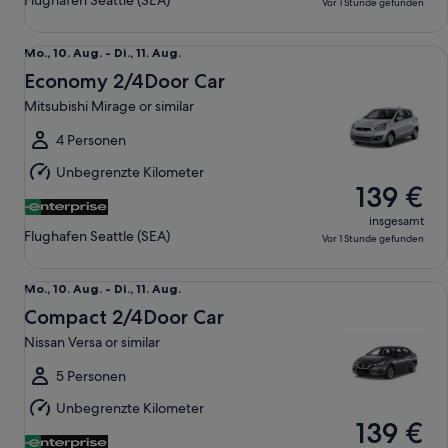
Flughafen Seattle (SEA)
Vor 1 Stunde gefunden
Economy 2/4Door Car Mitsubishi Mirage or similar
Mo.,
Mo., 10. Aug. - Di., 11. Aug.
10.
Economy 2/4Door Car
Aug.
Mitsubishi Mirage or similar
bis
Di.,
4 Personen
11.
Unbegrenzte Kilometer
Aug.
139 €
insgesamt
Flughafen Seattle (SEA)
Vor 1 Stunde gefunden
Compact 2/4Door Car Nissan Versa or similar
Mo.,
Mo., 10. Aug. - Di., 11. Aug.
10.
Compact 2/4Door Car
Aug.
Nissan Versa or similar
bis
Di.,
5 Personen
11.
Unbegrenzte Kilometer
Aug.
139 €