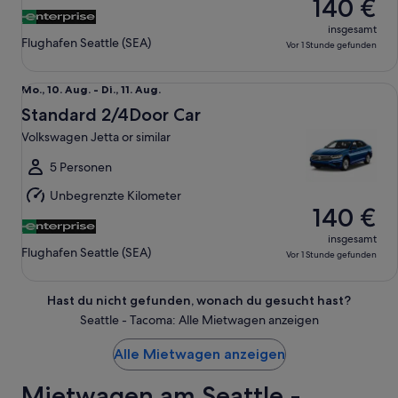
140 €
insgesamt
Flughafen Seattle (SEA)
Vor 1 Stunde gefunden
Standard 2/4Door Car Volkswagen Jetta or similar
Mo.,
Mo., 10. Aug. - Di., 11. Aug.
10.
Standard 2/4Door Car
Aug.
Volkswagen Jetta or similar
bis
Di.,
5 Personen
11.
Unbegrenzte Kilometer
Aug.
140 €
insgesamt
Flughafen Seattle (SEA)
Vor 1 Stunde gefunden
Hast du nicht gefunden, wonach du gesucht hast?
Seattle - Tacoma: Alle Mietwagen anzeigen
Alle Mietwagen anzeigen
Mietwagen am Seattle -