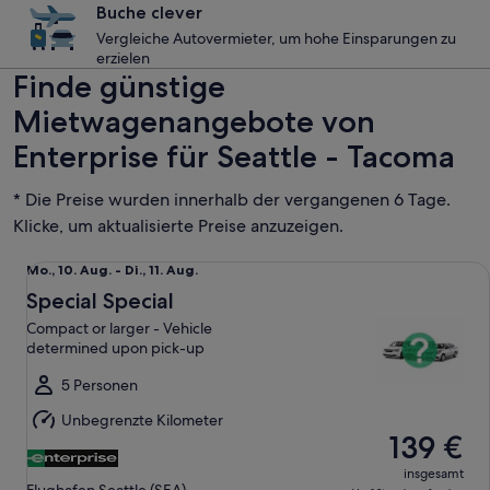
Buche clever
Vergleiche Autovermieter, um hohe Einsparungen zu
erzielen
Finde günstige
Mietwagenangebote von
Enterprise für Seattle - Tacoma
* Die Preise wurden innerhalb der vergangenen 6 Tage.
Klicke, um aktualisierte Preise anzuzeigen.
Special Special Compact or larger - Vehicle determined up
Mo.,
Mo., 10. Aug. - Di., 11. Aug.
10.
Special Special
Aug.
Compact or larger - Vehicle
bis
determined upon pick-up
Di.,
11.
5 Personen
Aug.
Unbegrenzte Kilometer
139 €
insgesamt