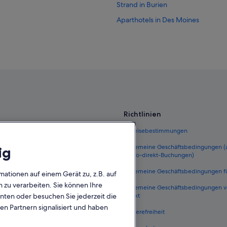
Strand in Burien
Aparthotels in Des Moines
Renton Hotels
Richtlinien
 Deutschland
Einreisebestimmungen
eutschland
Allgemeine Geschäftsbedingungen
ig
FeWo-direkt-Buchungen)
ungen Deutschland
Allgemeine Geschäftsbedingungen f
mationen auf einem Gerät zu, z.B. auf
n Deutschland
zu verarbeiten. Sie können Ihre
Allgemeine Geschäftsbedingungen 
unten oder besuchen Sie jederzeit die
he Flüge
direkt
en Partnern signalisiert und haben
Deutschland
Barrierefreiheit