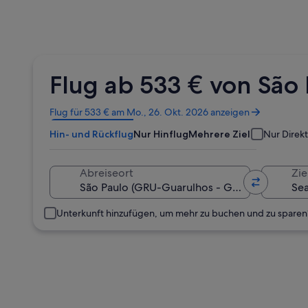
Flug ab 533 € von São
Wird
Flug für 533 € am Mo., 26. Okt. 2026 anzeigen
in
Hin- und Rückflug
Nur Hinflug
Mehrere Ziele
Nur Direk
einem
neuen
Fenster
Abreiseort
Zie
geöffnet
Unterkunft hinzufügen, um mehr zu buchen und zu sparen