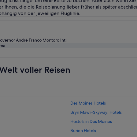
öglichst lange, um eine Reise zu buchen. Aber auch wenn Sie 
r Ihnen, die die Reiseplanung lieber früher als später abschli
bhängig von der jeweiligen Fluglinie.
overnor André Franco Montoro Intl.
oma
Welt voller Reisen
Des Moines Hotels
Bryn Mawr-Skyway: Hotels
Hostels in Des Moines
Burien Hotels