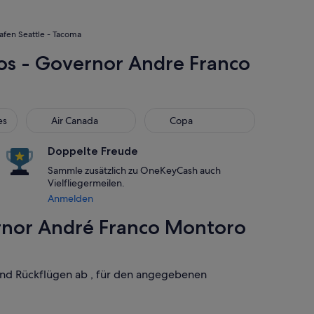
afen Seattle - Tacoma
hos - Governor Andre Franco
Air Canada
Copa
es
Air Canada
Copa
Doppelte Freude
Sammle zusätzlich zu OneKeyCash auch
Vielfliegermeilen.
Anmelden
ernor André Franco Montoro
 und Rückflügen ab , für den angegebenen