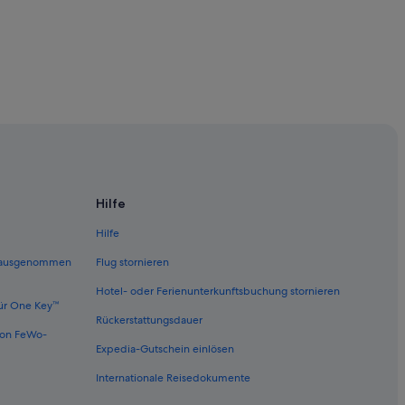
Hilfe
Hilfe
 (ausgenommen
Flug stornieren
Hotel- oder Ferienunterkunftsbuchung stornieren
ür One Key™
Rückerstattungsdauer
von FeWo-
Expedia-Gutschein einlösen
Internationale Reisedokumente