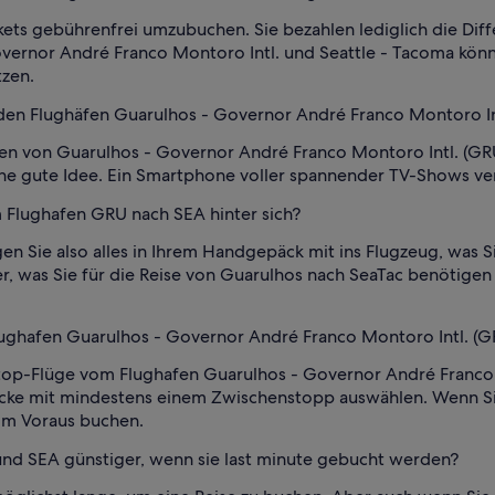
ickets gebührenfrei umzubuchen. Sie bezahlen lediglich die D
ernor André Franco Montoro Intl. und Seattle - Tacoma können
zen.
 den Flughäfen Guarulhos - Governor André Franco Montoro In
en von Guarulhos - Governor André Franco Montoro Intl. (GR
ine gute Idee. Ein Smartphone voller spannender TV-Shows vers
 Flughafen GRU nach SEA hinter sich?
en Sie also alles in Ihrem Handgepäck mit ins Flugzeug, was S
er, was Sie für die Reise von Guarulhos nach SeaTac benötige
lughafen Guarulhos - Governor André Franco Montoro Intl. (G
op-Flüge vom Flughafen Guarulhos - Governor André Franco M
ecke mit mindestens einem Zwischenstopp auswählen. Wenn Si
e im Voraus buchen.
und SEA günstiger, wenn sie last minute gebucht werden?