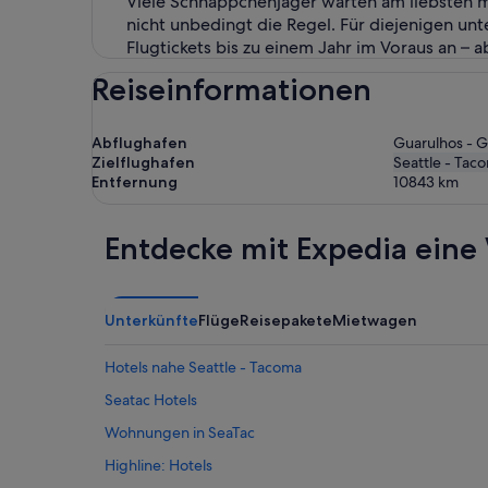
Viele Schnäppchenjäger warten am liebsten m
nicht unbedingt die Regel. Für diejenigen unte
Flugtickets bis zu einem Jahr im Voraus an – a
Reiseinformationen
Abflughafen
Guarulhos - G
Zielflughafen
Seattle - Tac
Entfernung
10843
km
Entdecke mit Expedia eine 
Unterkünfte
Flüge
Reisepakete
Mietwagen
Hotels nahe Seattle - Tacoma
Seatac Hotels
Wohnungen in SeaTac
Highline: Hotels