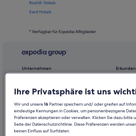
Roxhill: Hotels
Kent Hotels
Hilton Hotels in Südwest Seattle
Tukwila Hotels
* Verfügbar für Expedia-Mitglieder.
Unternehmen
Erkunden
Jobs
Reiseführer
Unterkunft registrieren
Hotels in D
Ihre Privatsphäre ist uns wicht
Partnerschaften
Ferienwohn
Wir und unsere
16
Partner speichern und/ oder greifen auf Infor
Werbung
Städtereise
eindeutige Kennungen in Cookies, um personenbezogene Daten 
Präferenzen akzeptieren oder verwalten. Klicken Sie dazu bitte 
Affiliate Marketing
Innerdeutsc
Seite der Datenschutzrichtlinie. Diese Präferenzen werden unser
Presse
Mietwagen 
keinen Einfluss auf Surfdaten.