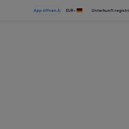
•
App öffnen
EUR
Unterkunft registr