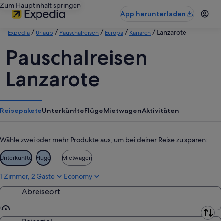
Zum Hauptinhalt springen
App herunterladen
/
/
/
/
/ Lanzarote
Expedia
Urlaub
Pauschalreisen
Europa
Kanaren
Pauschalreisen
Lanzarote
Reisepakete
Unterkünfte
Flüge
Mietwagen
Aktivitäten
Wähle zwei oder mehr Produkte aus, um bei deiner Reise zu sparen:
Unterkünfte
Flüge
Mietwagen
1 Zimmer, 2 Gäste
Economy
Abreiseort
Abreiseort