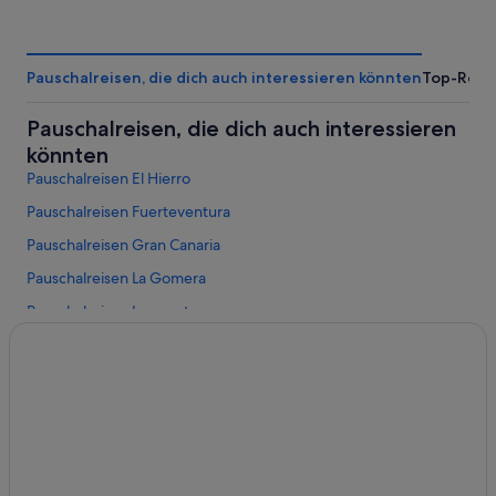
Pauschalreisen, die dich auch interessieren könnten
Top-Reise
Pauschalreisen, die dich auch interessieren
könnten
Pauschalreisen El Hierro
Pauschalreisen Fuerteventura
Pauschalreisen Gran Canaria
Pauschalreisen La Gomera
Pauschalreisen Lanzarote
Pauschalreisen La Palma
Pauschalreisen Teneriffa