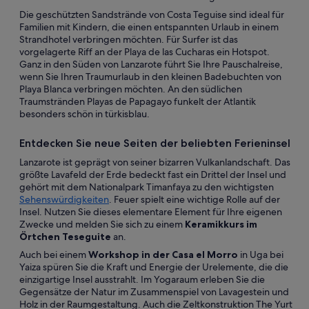
Die geschützten Sandstrände von Costa Teguise sind ideal für
Familien mit Kindern, die einen entspannten Urlaub in einem
Strandhotel verbringen möchten. Für Surfer ist das
vorgelagerte Riff an der Playa de las Cucharas ein Hotspot.
Ganz in den Süden von Lanzarote führt Sie Ihre Pauschalreise,
wenn Sie Ihren Traumurlaub in den kleinen Badebuchten von
Playa Blanca verbringen möchten. An den südlichen
Traumstränden Playas de Papagayo funkelt der Atlantik
besonders schön in türkisblau.
Entdecken Sie neue Seiten der beliebten Ferieninsel
Lanzarote ist geprägt von seiner bizarren Vulkanlandschaft. Das
größte Lavafeld der Erde bedeckt fast ein Drittel der Insel und
gehört mit dem Nationalpark Timanfaya zu den wichtigsten
Sehenswürdigkeiten
. Feuer spielt eine wichtige Rolle auf der
Insel. Nutzen Sie dieses elementare Element für Ihre eigenen
Zwecke und melden Sie sich zu einem
Keramikkurs im
Örtchen Teseguite
an.
Auch bei einem
Workshop in der Casa el Morro
in Uga bei
Yaiza spüren Sie die Kraft und Energie der Urelemente, die die
einzigartige Insel ausstrahlt. Im Yogaraum erleben Sie die
Gegensätze der Natur im Zusammenspiel von Lavagestein und
Holz in der Raumgestaltung. Auch die Zeltkonstruktion The Yurt