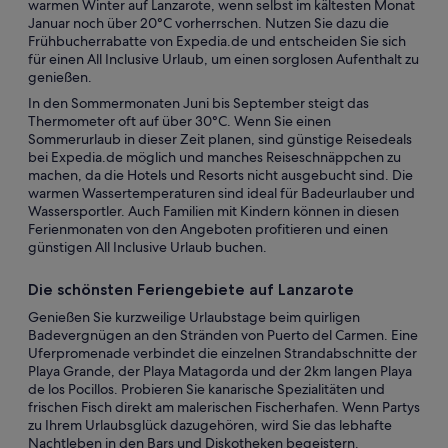
warmen Winter auf Lanzarote, wenn selbst im kältesten Monat
Januar noch über 20°C vorherrschen. Nutzen Sie dazu die
Frühbucherrabatte von Expedia.de und entscheiden Sie sich
für einen All Inclusive Urlaub, um einen sorglosen Aufenthalt zu
genießen.
In den Sommermonaten Juni bis September steigt das
Thermometer oft auf über 30°C. Wenn Sie einen
Sommerurlaub in dieser Zeit planen, sind günstige Reisedeals
bei Expedia.de möglich und manches Reiseschnäppchen zu
machen, da die Hotels und Resorts nicht ausgebucht sind. Die
warmen Wassertemperaturen sind ideal für Badeurlauber und
Wassersportler. Auch Familien mit Kindern können in diesen
Ferienmonaten von den Angeboten profitieren und einen
günstigen All Inclusive Urlaub buchen.
Die schönsten Feriengebiete auf Lanzarote
Genießen Sie kurzweilige Urlaubstage beim quirligen
Badevergnügen an den Stränden von Puerto del Carmen. Eine
Uferpromenade verbindet die einzelnen Strandabschnitte der
Playa Grande, der Playa Matagorda und der 2km langen Playa
de los Pocillos. Probieren Sie kanarische Spezialitäten und
frischen Fisch direkt am malerischen Fischerhafen. Wenn Partys
zu Ihrem Urlaubsglück dazugehören, wird Sie das lebhafte
Nachtleben in den Bars und Diskotheken begeistern.