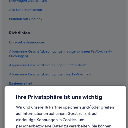
Mietwagen Deutschland
Alle Unterkunftsarten
Prämien mit One Key
Richtlinien
Einreisebestimmungen
Allgemeine Geschäftsbedingungen (ausgenommen FeWo-direkt-
Buchungen)
Allgemeine Geschäftsbedingungen für One Key™
Allgemeine Geschäftsbedingungen von FeWo-direkt
Barrierefreiheit
Datenschutz
Ihre Privatsphäre ist uns wichtig
Cookies
Wir und unsere
16
Partner speichern und/ oder greifen
Rechtliche Hinweise/Kontakt
auf Informationen auf einem Gerät zu, z.B. auf
eindeutige Kennungen in Cookies, um
Inhaltsrichtlinien und Melden von Inhalten
personenbezogene Daten zu verarbeiten. Sie können