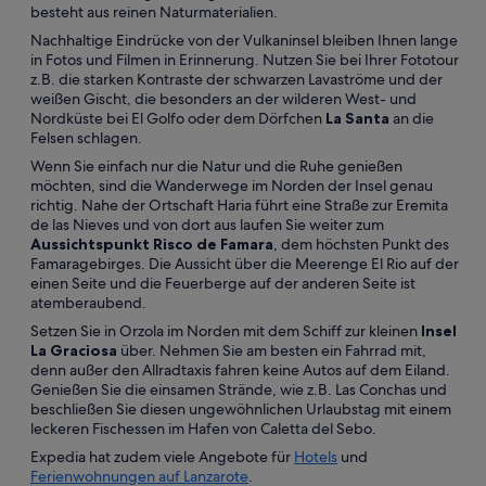
besteht aus reinen Naturmaterialien.
Nachhaltige Eindrücke von der Vulkaninsel bleiben Ihnen lange
in Fotos und Filmen in Erinnerung. Nutzen Sie bei Ihrer Fototour
z.B. die starken Kontraste der schwarzen Lavaströme und der
weißen Gischt, die besonders an der wilderen West- und
Nordküste bei El Golfo oder dem Dörfchen
La Santa
an die
Felsen schlagen.
Wenn Sie einfach nur die Natur und die Ruhe genießen
möchten, sind die Wanderwege im Norden der Insel genau
richtig. Nahe der Ortschaft Haria führt eine Straße zur Eremita
de las Nieves und von dort aus laufen Sie weiter zum
Aussichtspunkt Risco de Famara
, dem höchsten Punkt des
Famaragebirges. Die Aussicht über die Meerenge El Rio auf der
einen Seite und die Feuerberge auf der anderen Seite ist
atemberaubend.
Setzen Sie in Orzola im Norden mit dem Schiff zur kleinen
Insel
La Graciosa
über. Nehmen Sie am besten ein Fahrrad mit,
denn außer den Allradtaxis fahren keine Autos auf dem Eiland.
Genießen Sie die einsamen Strände, wie z.B. Las Conchas und
beschließen Sie diesen ungewöhnlichen Urlaubstag mit einem
leckeren Fischessen im Hafen von Caletta del Sebo.
Expedia hat zudem viele Angebote für
Hotels
und
Ferienwohnungen auf Lanzarote
.