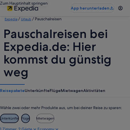
Zum Hauptinhalt springen
App herunterladen
/
/ Pauschalreisen
Expedia
Urlaub
Pauschalreisen bei
Expedia.de: Hier
kommst du günstig
weg
Reisepakete
Unterkünfte
Flüge
Mietwagen
Aktivitäten
Wähle zwei oder mehr Produkte aus, um bei deiner Reise zu sparen:
Unterkünfte
Flüge
Mietwagen
1 Zimmer, 2 Gäste
Economy