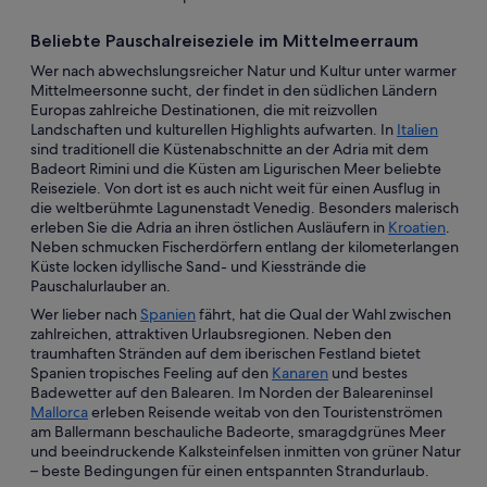
Beliebte Pauschalreiseziele im Mittelmeerraum
Wer nach abwechslungsreicher Natur und Kultur unter warmer
Mittelmeersonne sucht, der findet in den südlichen Ländern
Europas zahlreiche Destinationen, die mit reizvollen
Landschaften und kulturellen Highlights aufwarten. In
Italien
sind traditionell die Küstenabschnitte an der Adria mit dem
Badeort Rimini und die Küsten am Ligurischen Meer beliebte
Reiseziele. Von dort ist es auch nicht weit für einen Ausflug in
die weltberühmte Lagunenstadt Venedig. Besonders malerisch
erleben Sie die Adria an ihren östlichen Ausläufern in
Kroatien
.
Neben schmucken Fischerdörfern entlang der kilometerlangen
Küste locken idyllische Sand- und Kiesstrände die
Pauschalurlauber an.
Wer lieber nach
Spanien
fährt, hat die Qual der Wahl zwischen
zahlreichen, attraktiven Urlaubsregionen. Neben den
traumhaften Stränden auf dem iberischen Festland bietet
Spanien tropisches Feeling auf den
Kanaren
und bestes
Badewetter auf den Balearen. Im Norden der Baleareninsel
Mallorca
erleben Reisende weitab von den Touristenströmen
am Ballermann beschauliche Badeorte, smaragdgrünes Meer
und beeindruckende Kalksteinfelsen inmitten von grüner Natur
– beste Bedingungen für einen entspannten Strandurlaub.