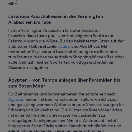
zählt.
Luxuriöse Pauschalreisen in die Vereinigten
Arabischen Emirate
In den Vereinigten Arabischen Emiraten bedeutet
Pauschalurlaub Luxus pur – vom hoteleigenen Pool bis zur
Safaritour durch die Wüste. Zu den beliebtesten Orten auf der
arabischen Halbinsel zählen
Dubai
und Abu Dhabi. Mit
meterhohen Skylines und Luxushotels bringen sie Reisende
zum Staunen. Neben steuerfreiem Shopping können Besucher
außerdem zahlreichen Sportarten von Bogenschießen bis
Wasserski nachgehen.
Ägypten – von Tempelanlagen über Pyramiden bis
zum Roten Meer
Für Zeitreisende und Sonnenanbeter: Pauschalreisen nach
Ägypten
bieten mit beeindruckenden, kulturellen Schätzen
und ganzjährig warmem Wetter sehr gute Voraussetzungen für
Erholung und Abwechslung. Die Küsten am Roten Meer laden
mit einer schillernden Unterwasserwelt außerdem zu
einzigartigen Tauchgängen ein. Wer die Weite sucht, reitet
hingegen auf dem Rücken eines Kamels durch die Wüste und
erlebt ruhige Momente in einer außergewöhnlichen