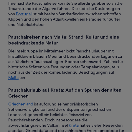
Ihre nächste Pauschalreise könnte Sie allerdings ebenso an die
Traumstrände der Algarve führen. Die südliche Küstenregion
von
Portugal
ist mit breiten Sandstränden zwischen schroffen
Klippen und den hohen Atlantikwellen ein Paradies für Surfer
und Naturliebhaber.
Pauschalreisen nach Malta: Strand, Kultur und eine
beeindruckende Natur
Die Inselgruppe im Mittelmeer lockt Pauschalurlauber mit
kristallklarem blauem Meer und beeindruckenden Lagunen zu
ausführlichen Tauchausflügen. Ebenso sehenswert: Zahlreiche
historische Stätten wie Festungen oder Tempelanlagen, teils
noch aus der Zeit der Römer, laden zu Besichtigungen auf
Malta
ein.
Pauschalurlaub auf Kreta: Auf den Spuren der alten
Griechen
Griechenland
ist aufgrund seiner prähistorischen
Sehenswürdigkeiten und der entspannten griechischen
Lebensart generell ein beliebtes Reiseziel von
Pauschalreisenden. Doch insbesondere die
abwechslungsreiche Vulkaninsel
Kreta
hat es vielen Reisenden
angetan. Grund dafür sind die zahlreichen Freizeitangebote für