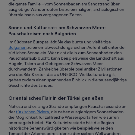
die ganze Familie – vom Sonnenbaden am Sandstrand über
ausgiebige Wanderrouten bis zu einmaligen, archäologischen
überbleibseln aus vergangenen Zeiten.
Sonne und Kultur satt am Schwarzen Meer:
Pauschalreisen nach Bulgarien
Im Südosten Europas lädt Sie das bunte und vielfältige
Bulgarien
zu einem abwechslungsreichen Aufenthalt unter der
südlichen Sonne ein. Wer nicht allein zum Sonnenbaden den
Pauschalurlaub bucht, kann beispielsweise die Landschaft aus
Hügeln, Tälern und Gebirgen am Schwarzen Meer
durchwandern. Zahlreiche überbleibsel antiker Zivilisationen
wie das Rila-Kloster, das als UNESCO-Weltkulturerbe gilt,
geben zudem einen spannenden Einblick in die tausendjährige
Geschichte des Landes.
Orientalisches Flair in der Türkei genießen
Nahezu endlos lange Strände empfangen Pauschalreisende an
der
türkischen Riviera
, die neben ausgiebigem Sonnenbaden
die Möglichkeit für zahlreiche Wassersportarten wie surfen
oder segeln bietet. Für Kulturintressierte hält die Region
historische Sehenswürdigkeiten wie beispielsweise den
Tempel der Artemis bereit, der zu den sieben Weltwundern