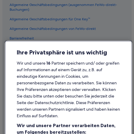
Allgemeine Geschäftsbedingungen (ausgenommen FeWo-direkt-
Buchungen)
Allgemeine Geschäftsbedingungen für One Key™
Allgemeine Geschäftsbedingungen von FeWo-direkt
Barrierefreiheit
Datenschutz
Ihre Privatsphäre ist uns wichtig
Cookies
Wir und unsere
16
Partner speichern und/ oder greifen
Rechtliche Hinweise/Kontakt
auf Informationen auf einem Gerät zu, z.B. auf
eindeutige Kennungen in Cookies, um
Inhaltsrichtlinien und Melden von Inhalten
personenbezogene Daten zu verarbeiten. Sie können
Ihre Präferenzen akzeptieren oder verwalten. Klicken
Hilfe
Sie dazu bitte unten oder besuchen Sie jederzeit die
Hilfe
Seite der Datenschutzrichtlinie. Diese Präferenzen
werden unseren Partnern signalisiert und haben keinen
Flug stornieren
Einfluss auf Surfdaten.
Hotel- oder Ferienunterkunftsbuchung stornieren
Wir und unsere Partner verarbeiten Daten,
Rückerstattungsdauer
um Folgendes bereitzustellen: