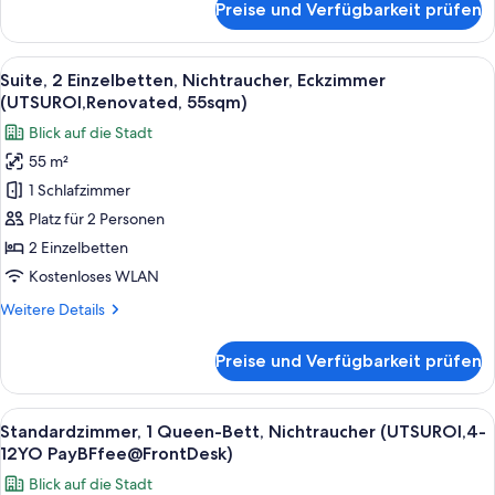
Preise und Verfügbarkeit prüfen
Premium-
Doppelzimmer,
1 King-
Alle
Ein modernes Wohnzimmer mit Blick auf
6
Bett,
Suite, 2 Einzelbetten, Nichtraucher, Eckzimmer
Fotos
Nichtraucher,
(UTSUROI,Renovated, 55sqm)
Eckzimmer
für
Blick auf die Stadt
(UTSUROI,Renovated,40sqm)
Suite,
55 m²
2 Einzelbetten,
1 Schlafzimmer
Nichtraucher,
Eckzimmer
Platz für 2 Personen
(UTSUROI,Renovated,
2 Einzelbetten
55sqm)
Kostenloses WLAN
anzeigen
Weitere
Weitere Details
Details
für
Preise und Verfügbarkeit prüfen
Suite,
2 Einzelbetten,
Nichtraucher,
Alle
Ein Hotelzimmer mit einem großen Bett
6
Eckzimmer
Standardzimmer, 1 Queen-Bett, Nichtraucher (UTSUROI,4-
Fotos
(UTSUROI,Renovated,
12YO PayBFfee@FrontDesk)
55sqm)
für
Blick auf die Stadt