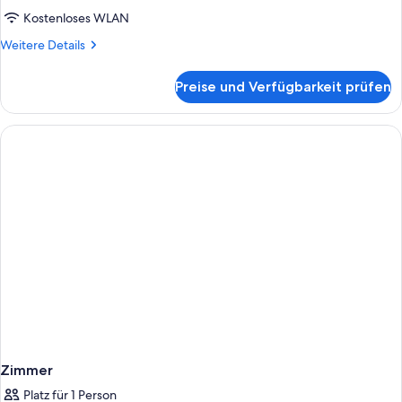
Kostenloses WLAN
Weitere
Weitere Details
Details
für
Preise und Verfügbarkeit prüfen
Zimmer
Zimmer
Platz für 1 Person