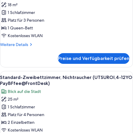
Standardzimmer,
18 m²
1
1 Schlafzimmer
Queen-
Bett,
Platz für 3 Personen
Nichtraucher
1 Queen-Bett
(UTSUROI,4-
Kostenloses WLAN
12YO
Weitere
Weitere Details
PayBFfee@FrontDesk)
Details
anzeigen
für
Preise und Verfügbarkeit prüfen
Standardzimmer,
1
Queen-
Alle
Ein Hotelzimmer mit zwei Betten, eine
6
Bett,
Standard-Zweibettzimmer, Nichtraucher (UTSUROI,4-12YO
Fotos
Nichtraucher
PayBFfee@FrontDesk)
(UTSUROI,4-
für
Blick auf die Stadt
12YO
Standard-
PayBFfee@FrontDesk)
25 m²
Zweibettzimmer,
1 Schlafzimmer
Nichtraucher
(UTSUROI,4-
Platz für 4 Personen
12YO
2 Einzelbetten
PayBFfee@FrontDesk)
Kostenloses WLAN