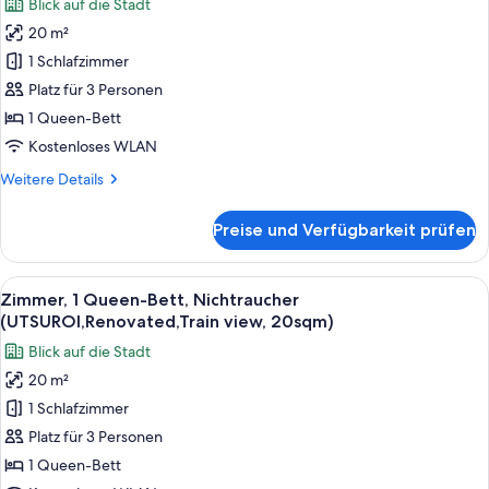
Blick auf die Stadt
18sqm)
Superior-
20 m²
Zimmer,
1 Schlafzimmer
1
Queen-
Platz für 3 Personen
Bett,
1 Queen-Bett
Nichtraucher
Kostenloses WLAN
(UTSUROI,Renovated,20sqm)
Weitere
Weitere Details
anzeigen
Details
für
Preise und Verfügbarkeit prüfen
Superior-
Zimmer,
1
Alle
Ein Hotelzimmer mit einem großen Bett,
5
Queen-
Zimmer, 1 Queen-Bett, Nichtraucher
Fotos
Bett,
(UTSUROI,Renovated,Train view, 20sqm)
Nichtraucher
für
Blick auf die Stadt
(UTSUROI,Renovated,20sqm)
Zimmer,
20 m²
1
1 Schlafzimmer
Queen-
Bett,
Platz für 3 Personen
Nichtraucher
1 Queen-Bett
(UTSUROI,Renovated,Train