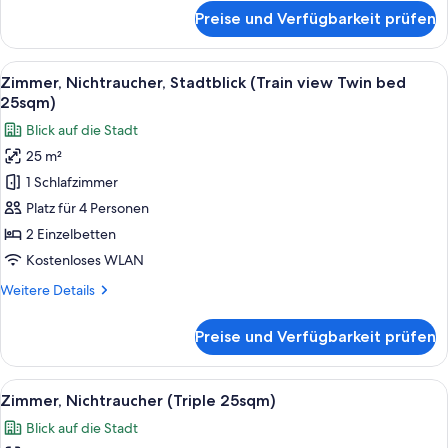
20sqm)
für
Preise und Verfügbarkeit prüfen
Zimmer,
anzeigen
Nichtraucher,
Stadtblick
Alle
Ein Hotelzimmer mit zwei Betten, eine
7
(Train
Zimmer, Nichtraucher, Stadtblick (Train view Twin bed
Fotos
View
25sqm)
1
für
Blick auf die Stadt
Queen
Zimmer,
bed
25 m²
Nichtraucher,
20sqm)
1 Schlafzimmer
Stadtblick
(Train
Platz für 4 Personen
view
2 Einzelbetten
Twin
Kostenloses WLAN
bed
Weitere
Weitere Details
25sqm)
Details
anzeigen
für
Preise und Verfügbarkeit prüfen
Zimmer,
Nichtraucher,
Stadtblick
Alle
Ein Hotelzimmer mit zwei Betten, eine
6
(Train
Zimmer, Nichtraucher (Triple 25sqm)
Fotos
view
Blick auf die Stadt
Twin
für