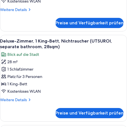
Kostenloses WLAN
view,
Weitere
Weitere Details
20sqm)
Details
anzeigen
für
Preise und Verfügbarkeit prüfen
Zimmer,
1
Queen-
Alle
Ein Hotelzimmer mit einem großen Bett
4
Bett,
Deluxe-Zimmer, 1 King-Bett, Nichtraucher (UTSUROI,
Fotos
Nichtraucher
separate bathroom, 28sqm)
(UTSUROI,Renovated,Train
für
Blick auf die Stadt
view,
Deluxe-
20sqm)
28 m²
Zimmer,
1 Schlafzimmer
1 King-
Bett,
Platz für 3 Personen
Nichtraucher
1 King-Bett
(UTSUROI,
Kostenloses WLAN
separate
Weitere
Weitere Details
bathroom,
Details
28sqm)
für
Preise und Verfügbarkeit prüfen
Deluxe-
anzeigen
Zimmer,
1 King-