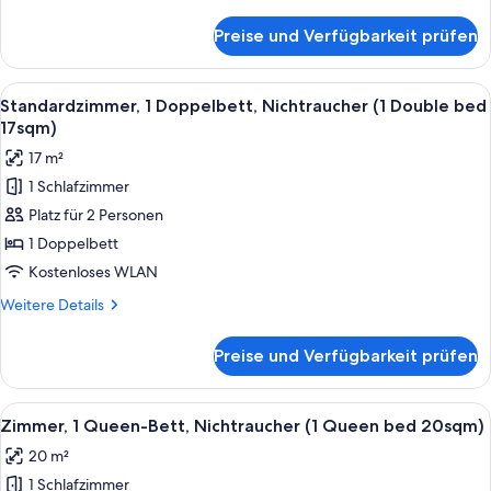
Details
anzeigen
für
Preise und Verfügbarkeit prüfen
Executive-
Zweibettzimmer,
2 Einzelbetten,
Alle
Ein Hotelzimmer mit Bett, Schreibtisc
5
Nichtraucher,
Standardzimmer, 1 Doppelbett, Nichtraucher (1 Double bed
Fotos
Eckzimmer
17sqm)
(Twin
für
17 m²
bed
Standardzimmer,
30sqm)
1 Schlafzimmer
1
Platz für 2 Personen
Doppelbett,
Nichtraucher
1 Doppelbett
(1
Kostenloses WLAN
Double
Weitere
Weitere Details
bed
Details
17sqm)
für
Preise und Verfügbarkeit prüfen
Standardzimmer,
anzeigen
1
Doppelbett,
Alle
Ein Hotelzimmer mit einem großen Bet
5
Nichtraucher
Zimmer, 1 Queen-Bett, Nichtraucher (1 Queen bed 20sqm)
Fotos
(1
20 m²
Double
für
bed
1 Schlafzimmer
Zimmer,