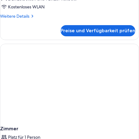
(-
Kostenloses WLAN
UTSUROI-
Weitere
Weitere Details
(Renovated)Corner
Details
Suite
für
Preise und Verfügbarkeit prüfen
Suite,
Twin)
Mehrere
anzeigen
Betten,
Nichtraucher,
Eckzimmer
(-
UTSUROI-
(Renovated)Corner
Suite
Twin)
Zimmer
Platz für 1 Person