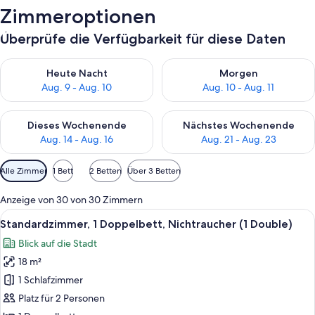
Zimmeroptionen
Überprüfe die Verfügbarkeit für diese Daten
Überprüfe die Verfügbarkeit für heute Nacht, Aug. 9 - Aug. 10
Überprüfe die Verfügbarkeit fü
Heute Nacht
Morgen
Aug. 9 - Aug. 10
Aug. 10 - Aug. 11
Überprüfe die Verfügbarkeit für dieses Wochenende, Aug. 14 -
Überprüfe die Verfügbarkeit f
Dieses Wochenende
Nächstes Wochenende
Aug. 14 - Aug. 16
Aug. 21 - Aug. 23
Verfügbare
Alle Zimmer
1 Bett
2 Betten
Über 3 Betten
Filter
für
Anzeige von 30 von 30 Zimmern
Zimmer
Alle
Ein Hotelzimmer mit einem großen Bett,
5
Standardzimmer, 1 Doppelbett, Nichtraucher (1 Double)
Fotos
Blick auf die Stadt
für
18 m²
Standardzimmer,
1
1 Schlafzimmer
Doppelbett,
Platz für 2 Personen
Nichtraucher