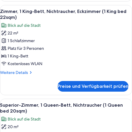
Bett,
Alle
Ein Hotelzimmer mit einem großen Bett
6
Nichtraucher
Zimmer, 1 King-Bett, Nichtraucher, Eckzimmer (1 King bed
Fotos
(1
22sqm)
King
für
Blick auf die Stadt
Bed
Zimmer,
25sqm)
22 m²
1 King-
1 Schlafzimmer
Bett,
Nichtraucher,
Platz für 3 Personen
Eckzimmer
1 King-Bett
(1
Kostenloses WLAN
King
Weitere
Weitere Details
bed
Details
22sqm)
für
Preise und Verfügbarkeit prüfen
Zimmer,
anzeigen
1 King-
Bett,
Alle
Ein Hotelzimmer mit einem großen Bett
5
Nichtraucher,
Superior-Zimmer, 1 Queen-Bett, Nichtraucher (1 Queen
Fotos
Eckzimmer
bed 20sqm)
(1
für
Blick auf die Stadt
King
Superior-
bed
20 m²
Zimmer,
22sqm)