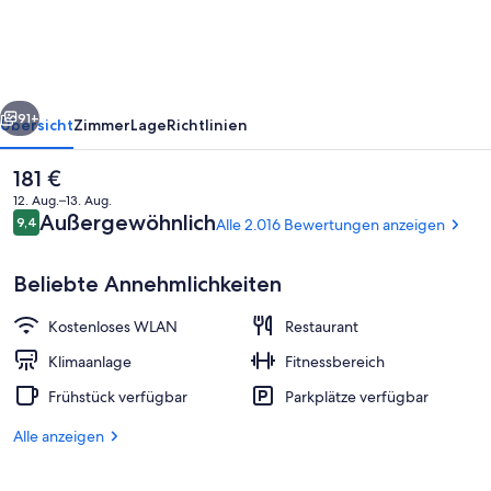
Marunouchi
rück
Weiter
91+
Übersicht
Zimmer
Lage
Richtlinien
Der
181 €
aktuelle
12. Aug.–13. Aug.
Preis
Bewertungen
Außergewöhnlich
9,4
Alle 2.016 Bewertungen anzeigen
9,4 von 10.
beträgt
181 €.
Beliebte Annehmlichkeiten
Kostenloses WLAN
Restaurant
Hochwertige Bettwaren, Zimmersafe, 
Klimaanlage
Fitnessbereich
Frühstück verfügbar
Parkplätze verfügbar
Alle anzeigen