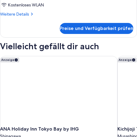
Kostenloses WLAN
Weitere
Weitere Details
Details
für
Preise und Verfügbarkeit prüfen
Zimmer
Vielleicht gefällt dir auch
ANA Holiday Inn Tokyo Bay by IHG
Kichijoji
Anzeige
Anzeige
ANA Holiday Inn Tokyo Bay by IHG
Kichijoji
Shinagawa
Musashin