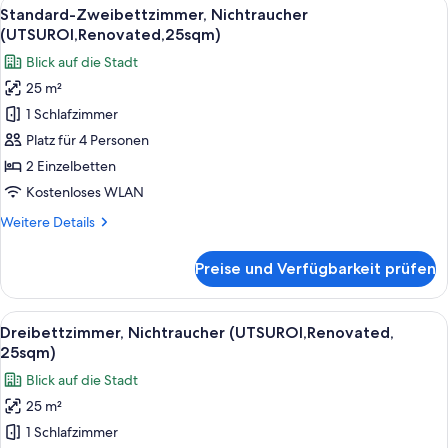
Alle
Ein Hotelzimmer mit zwei Betten, eine
6
Bett,
Standard-Zweibettzimmer, Nichtraucher
Fotos
Nichtraucher
(UTSUROI,Renovated,25sqm)
(UTSUROI,
für
Blick auf die Stadt
separate
Standard-
bathroom,
25 m²
Zweibettzimmer,
28sqm)
1 Schlafzimmer
Nichtraucher
(UTSUROI,Renovated,25sqm)
Platz für 4 Personen
anzeigen
2 Einzelbetten
Kostenloses WLAN
Weitere
Weitere Details
Details
für
Preise und Verfügbarkeit prüfen
Standard-
Zweibettzimmer,
Nichtraucher
Alle
Ein Hotelzimmer mit zwei Betten, eine
6
(UTSUROI,Renovated,25sqm)
Dreibettzimmer, Nichtraucher (UTSUROI,Renovated,
Fotos
25sqm)
für
Blick auf die Stadt
Dreibettzimmer,
25 m²
Nichtraucher
1 Schlafzimmer
(UTSUROI,Renovated,