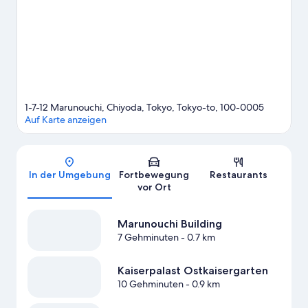
von Tokio und Ueno-Park. Tokyo Dome – hier erwarten dich
spannende Veranstaltungen. Eine beliebte Attraktion vor Ort ist
außerdem die folgende: Shinjuku Gyoen National Garden.
Gäste mögen an der Lage dieses Hotels die günstig gelegenen
Verkehrsmittel: Station Ōtemachi ist nur wenige Schritte
entfernt und U-Bahnstation Nihonbashi 4 Minuten zu Fuß.
Zum
Reiseführer für Tokio
1-7-12 Marunouchi, Chiyoda, Tokyo, Tokyo-to, 100-0005
Auf Karte anzeigen
Karte
In der Umgebung
Fortbewegung
Restaurants
vor Ort
Marunouchi Building
7 Gehminuten
- 0.7 km
Kaiserpalast Ostkaisergarten
10 Gehminuten
- 0.9 km