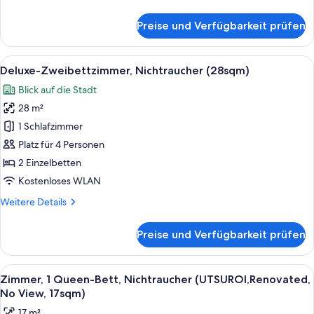
Details
für
Preise und Verfügbarkeit prüfen
Standardzimmer,
Nichtraucher
(25sqm)
Alle
Ein Hotelzimmer mit zwei Betten, eine
5
Deluxe-Zweibettzimmer, Nichtraucher (28sqm)
Fotos
Blick auf die Stadt
für
28 m²
Deluxe-
Zweibettzimmer,
1 Schlafzimmer
Nichtraucher
Platz für 4 Personen
(28sqm)
2 Einzelbetten
anzeigen
Kostenloses WLAN
Weitere
Weitere Details
Details
für
Preise und Verfügbarkeit prüfen
Deluxe-
Zweibettzimmer,
Nichtraucher
Alle
Ein Hotelzimmer mit einem Bett, einem
5
(28sqm)
Zimmer, 1 Queen-Bett, Nichtraucher (UTSUROI,Renovated,
Fotos
No View, 17sqm)
für
17 m²