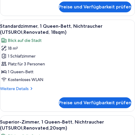
View,
für
Preise und Verfügbarkeit prüfen
Deluxe-
20sqm)
Zimmer,
anzeigen
1
Alle
Ein Hotelzimmer mit einem großen Bett
6
Queen-
Standardzimmer, 1 Queen-Bett, Nichtraucher
Fotos
Bett,
(UTSUROI,Renovated, 18sqm)
Nichtraucher
für
Blick auf die Stadt
(UTSUROI,Renovated,No
Standardzimmer,
View,
18 m²
1
20sqm)
1 Schlafzimmer
Queen-
Bett,
Platz für 3 Personen
Nichtraucher
1 Queen-Bett
(UTSUROI,Renovated,
Kostenloses WLAN
18sqm)
Weitere
Weitere Details
anzeigen
Details
für
Preise und Verfügbarkeit prüfen
Standardzimmer,
1
Queen-
Alle
Ein Hotelzimmer mit einem großen Bett 
5
Bett,
Superior-Zimmer, 1 Queen-Bett, Nichtraucher
Fotos
Nichtraucher
(UTSUROI,Renovated,20sqm)
(UTSUROI,Renovated,
für