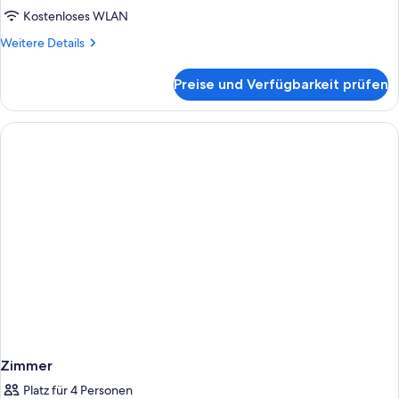
Kostenloses WLAN
Weitere
Weitere Details
Details
für
Preise und Verfügbarkeit prüfen
Zimmer
Zimmer
Platz für 4 Personen