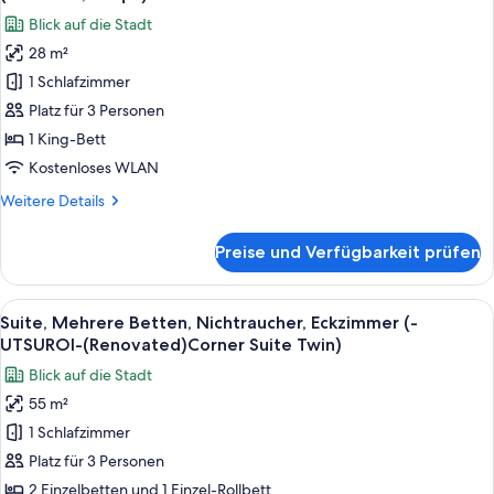
für
Blick auf die Stadt
Deluxe-
28 m²
Zimmer,
1 Schlafzimmer
1 King-
Bett,
Platz für 3 Personen
Nichtraucher
1 King-Bett
(UTSUROI,28sqm)
Kostenloses WLAN
anzeigen
Weitere
Weitere Details
Details
für
Preise und Verfügbarkeit prüfen
Deluxe-
Zimmer,
1 King-
Alle
Ein modernes Wohnzimmer mit Blick auf
6
Bett,
Suite, Mehrere Betten, Nichtraucher, Eckzimmer (-
Fotos
Nichtraucher
UTSUROI-(Renovated)Corner Suite Twin)
(UTSUROI,28sqm)
für
Blick auf die Stadt
Suite,
55 m²
Mehrere
1 Schlafzimmer
Betten,
Nichtraucher,
Platz für 3 Personen
Eckzimmer
2 Einzelbetten und 1 Einzel-Rollbett