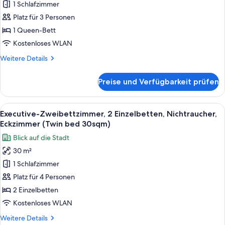
1 Schlafzimmer
1
Queen-
Platz für 3 Personen
Bett,
1 Queen-Bett
Nichtraucher
Kostenloses WLAN
(1
Weitere
Weitere Details
Queen
Details
bed
für
Preise und Verfügbarkeit prüfen
Superior-
20sqm)
Zimmer,
anzeigen
1
Alle
Ein Hotelzimmer mit einem großen Bett
6
Queen-
Executive-Zweibettzimmer, 2 Einzelbetten, Nichtraucher,
Fotos
Bett,
Eckzimmer (Twin bed 30sqm)
Nichtraucher
für
Blick auf die Stadt
(1
Executive-
Queen
30 m²
Zweibettzimmer,
bed
1 Schlafzimmer
2 Einzelbetten,
20sqm)
Nichtraucher,
Platz für 4 Personen
Eckzimmer
2 Einzelbetten
(Twin
Kostenloses WLAN
bed
Weitere
Weitere Details
30sqm)