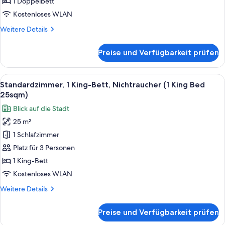
1 Doppelbett
(1
Kostenloses WLAN
Double)
Weitere
Weitere Details
anzeigen
Details
für
Preise und Verfügbarkeit prüfen
Standardzimmer,
1
Doppelbett,
Alle
Ein Hotelzimmer mit einem großen Bett
6
Nichtraucher
Standardzimmer, 1 King-Bett, Nichtraucher (1 King Bed
Fotos
(1
25sqm)
Double)
für
Blick auf die Stadt
Standardzimmer,
25 m²
1 King-
1 Schlafzimmer
Bett,
Nichtraucher
Platz für 3 Personen
(1
1 King-Bett
King
Kostenloses WLAN
Bed
Weitere
Weitere Details
25sqm)
Details
anzeigen
für
Preise und Verfügbarkeit prüfen
Standardzimmer,
1 King-