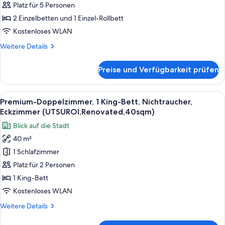
25sqm)
Platz für 5 Personen
anzeigen
2 Einzelbetten und 1 Einzel-Rollbett
Kostenloses WLAN
Weitere
Weitere Details
Details
für
Preise und Verfügbarkeit prüfen
Dreibettzimmer,
Nichtraucher
(UTSUROI,Renovated,
Alle
Ein modernes Hotelzimmer mit einem g
6
25sqm)
Premium-Doppelzimmer, 1 King-Bett, Nichtraucher,
Fotos
Eckzimmer (UTSUROI,Renovated,40sqm)
für
Blick auf die Stadt
Premium-
40 m²
Doppelzimmer,
1 Schlafzimmer
1 King-
Bett,
Platz für 2 Personen
Nichtraucher,
1 King-Bett
Eckzimmer
Kostenloses WLAN
(UTSUROI,Renovated,40sqm)
Weitere
Weitere Details
anzeigen
Details
für