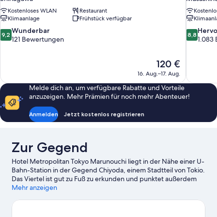
Kostenloses WLAN
Restaurant
Kostenl
Klimaanlage
Frühstück verfügbar
Klimaanl
9.2
8.8
Wunderbar
Herv
9,2
8,8
von
von
121 Bewertungen
1.083
10,
10,
Wunderbar,
Hervorrag
Der
120 €
121
1.083
Preis
Bewertungen
Bewertun
16. Aug.–17. Aug.
beträgt
Melde dich an, um verfügbare Rabatte und Vorteile
120 €
anzuzeigen. Mehr Prämien für noch mehr Abenteuer!
Anmelden
Jetzt kostenlos registrieren
Zur Gegend
Hotel Metropolitan Tokyo Marunouchi liegt in der Nähe einer U-
Bahn-Station in der Gegend Chiyoda, einem Stadtteil von Tokio.
Das Viertel ist gut zu Fuß zu erkunden und punktet außerdem
mit tollen Einkaufsmöglichkeiten. Tokyo Midtown
Mehr anzeigen
(Gebäudekomplex) und Roppongi sind einen Ausflug wert,
wenn du Lust auf Shoppen hast. Wer lieber die Natur der
Region bewundern möchte, sollte Folgendes besuchen: Bucht