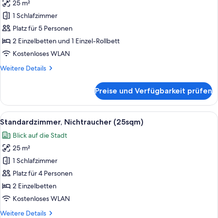
bed
25 m²
Zimmer,
25sqm)
Nichtraucher
1 Schlafzimmer
(Triple
Platz für 5 Personen
25sqm)
2 Einzelbetten und 1 Einzel-Rollbett
anzeigen
Kostenloses WLAN
Weitere
Weitere Details
Details
für
Preise und Verfügbarkeit prüfen
Zimmer,
Nichtraucher
(Triple
Alle
Ein Hotelzimmer mit zwei Betten, eine
7
25sqm)
Standardzimmer, Nichtraucher (25sqm)
Fotos
Blick auf die Stadt
für
25 m²
Standardzimmer,
Nichtraucher
1 Schlafzimmer
(25sqm)
Platz für 4 Personen
anzeigen
2 Einzelbetten
Kostenloses WLAN
Weitere
Weitere Details