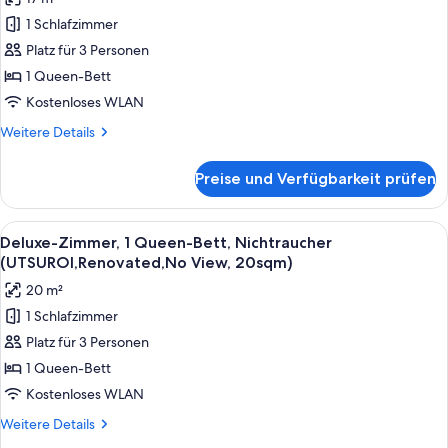
Zimmer,
1 Schlafzimmer
1
Platz für 3 Personen
Queen-
Bett,
1 Queen-Bett
Nichtraucher
Kostenloses WLAN
(UTSUROI,Renovated,
Weitere
Weitere Details
No
Details
View,
für
Preise und Verfügbarkeit prüfen
Zimmer,
17sqm)
1
anzeigen
Queen-
Alle
Ein Hotelzimmer mit einem großen Bett
5
Bett,
Deluxe-Zimmer, 1 Queen-Bett, Nichtraucher
Fotos
Nichtraucher
(UTSUROI,Renovated,No View, 20sqm)
(UTSUROI,Renovated,
für
20 m²
No
Deluxe-
View,
1 Schlafzimmer
Zimmer,
17sqm)
Platz für 3 Personen
1
Queen-
1 Queen-Bett
Bett,
Kostenloses WLAN
Nichtraucher
Weitere
Weitere Details
(UTSUROI,Renovated,No
Details