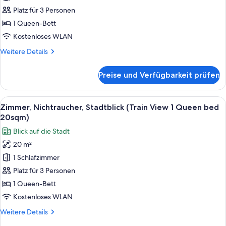
17sqm)
1
Platz für 3 Personen
Queen-
1 Queen-Bett
Bett,
Kostenloses WLAN
Nichtraucher
Weitere
Weitere Details
(1
Details
Queen
für
Preise und Verfügbarkeit prüfen
Zimmer,
bed
1
20sqm)
Queen-
Alle
Ein Hotelzimmer mit großem Fenster, e
anzeigen
8
Bett,
Zimmer, Nichtraucher, Stadtblick (Train View 1 Queen bed
Fotos
Nichtraucher
20sqm)
(1
für
Blick auf die Stadt
Queen
Zimmer,
bed
20 m²
Nichtraucher,
20sqm)
1 Schlafzimmer
Stadtblick
(Train
Platz für 3 Personen
View
1 Queen-Bett
1
Kostenloses WLAN
Queen
Weitere
Weitere Details
bed
Details