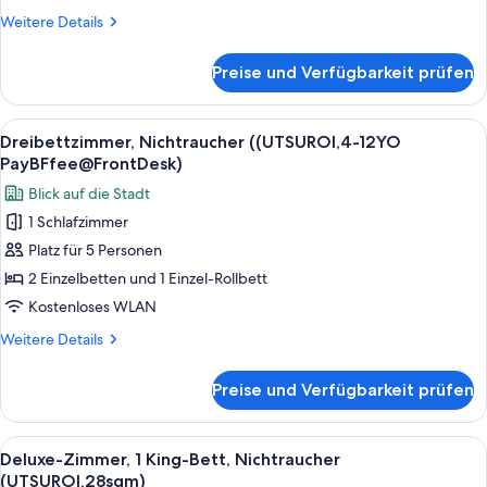
anzeigen
Weitere
Weitere Details
Details
für
Preise und Verfügbarkeit prüfen
Standard-
Zweibettzimmer,
Nichtraucher
Alle
Ein Hotelzimmer mit zwei Betten, eine
6
(UTSUROI,4-
Dreibettzimmer, Nichtraucher ((UTSUROI,4-12YO
Fotos
12YO
PayBFfee@FrontDesk)
PayBFfee@FrontDesk)
für
Blick auf die Stadt
Dreibettzimmer,
1 Schlafzimmer
Nichtraucher
Platz für 5 Personen
((UTSUROI,4-
12YO
2 Einzelbetten und 1 Einzel-Rollbett
PayBFfee@FrontDesk)
Kostenloses WLAN
anzeigen
Weitere
Weitere Details
Details
für
Preise und Verfügbarkeit prüfen
Dreibettzimmer,
Nichtraucher
((UTSUROI,4-
Alle
Ein Hotelzimmer mit Bett, Sofa, Sesse
4
12YO
Deluxe-Zimmer, 1 King-Bett, Nichtraucher
Fotos
PayBFfee@FrontDesk)
(UTSUROI,28sqm)