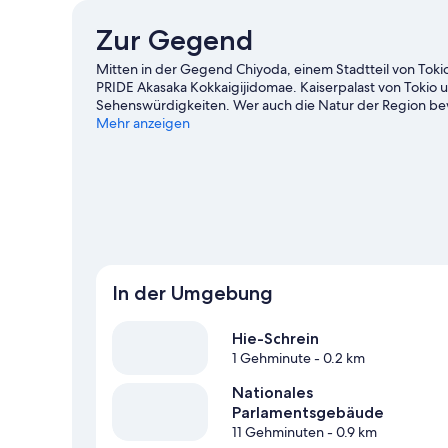
Zur Gegend
Mitten in der Gegend Chiyoda, einem Stadtteil von Tokio
PRIDE Akasaka Kokkaigijidomae. Kaiserpalast von Tokio 
Sehenswürdigkeiten. Wer auch die Natur der Region b
Odaiba. Lust auf ein spannendes Event? Dann schau doch
Mehr anzeigen
Nippon Bud&#x14D;kan und Tokyo Dome.
Zum Reiseführ
In der Umgebung
Hie-Schrein
1 Gehminute
- 0.2 km
Nationales
Parlamentsgebäude
11 Gehminuten
- 0.9 km