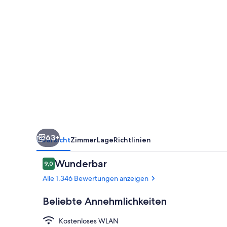
63+
Übersicht
Zimmer
Lage
Richtlinien
Bewertungen
Wunderbar
9,0
9,0 von 10.
Alle 1.346 Bewertungen anzeigen
Beliebte Annehmlichkeiten
Kostenloses WLAN