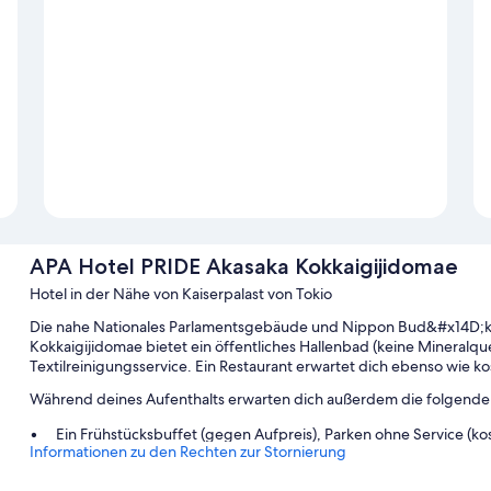
APA Hotel PRIDE Akasaka Kokkaigijidomae
Hotel in der Nähe von Kaiserpalast von Tokio
Die nahe Nationales Parlamentsgebäude und Nippon Bud&#x14D;ka
Kokkaigijidomae bietet ein öffentliches Hallenbad (keine Mineralque
Textilreinigungsservice. Ein Restaurant erwartet dich ebenso wie 
Während deines Aufenthalts erwarten dich außerdem die folgenden
Ein Frühstücksbuffet (gegen Aufpreis), Parken ohne Service (ko
Informationen zu den Rechten zur Stornierung
Gepäckaufbewahrung, ein Wasserspender und eine rund um di