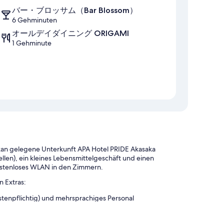
バー・ブロッサム（Bar Blossom）
6 Gehminuten
オールデイダイニング ORIGAMI
1 Gehminute
n gelegene Unterkunft APA Hotel PRIDE Akasaka
llen), ein kleines Lebensmittelgeschäft und einen
kostenloses WLAN in den Zimmern.
 Extras:
stenpflichtig) und mehrsprachiges Personal
e Uhr besetzte Rezeption