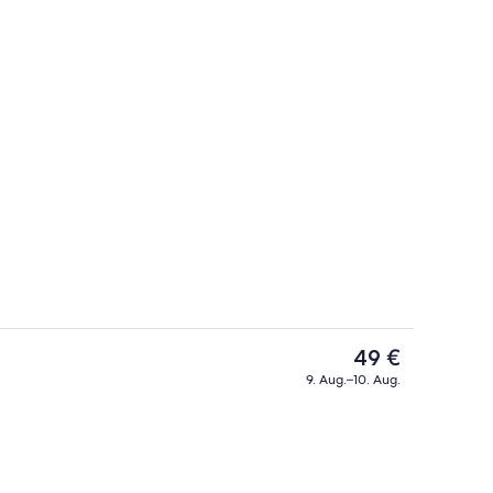
Öffentliches Bad
Der
49 €
aktuelle
9. Aug.–10. Aug.
Preis
Außenbereich
beträgt
49 €.