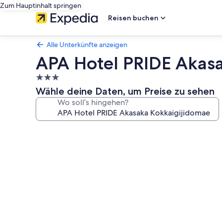
Zum Hauptinhalt springen
Reisen buchen
Alle Unterkünfte anzeigen
APA Hotel PRIDE Akas
3.0-
Sterne-
Wähle deine Daten, um Preise zu sehen
Unterkunft
Wo soll’s hingehen?
Fotogalerie
von
APA
Hotel
PRIDE
Akasaka
Kokkaigijidomae