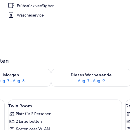
Frühstück verfügbar
 Bad
Wäscheservice
aten
 - Aug. 7.
 Verfügbarkeit für morgen, Aug. 7 - Aug. 8.
Überprüfe die Verfügbarkeit für dies
Morgen
Dieses Wochenende
ug. 7 - Aug. 8
Aug. 7 - Aug. 9
 und einem Kopfteil.
Alle
Ein Hotelzimmer mit zwei Betten, eine
Al
1
Twin Room
D
Fotos
F
Platz für 2 Personen
für
f
2 Einzelbetten
Twin
D
Room
R
Kostenloses WLAN