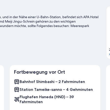
, und in der Nähe einer U-Bahn-Station, befindet sich APA Hotel
und Meiji Jingu-Schrein gehören zu den wichtigen
ewundern möchte, sollte Folgendes besuchen: Meerespark
 mal in den Veranstaltungskalender dieser beiden Locations:
er für Tokio
Fortbewegung vor Ort
Bahnhof Shimbashi – 2 Fahrminuten
Station Tameike-sanno – 4 Gehminuten
Flughafen Haneda (HND) – 39
Fahrminuten