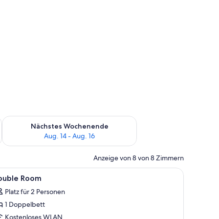
es Wochenende, Aug. 7 - Aug. 9.
Überprüfe die Verfügbarkeit für nächstes Wochenende, Aug. 1
Nächstes Wochenende
Aug. 14 - Aug. 16
Anzeige von 8 von 8 Zimmern
r Wand mit Muster, einer Kristallleuchtre, einem Nachttisch und einem Fenst
le
Ein Hotelzimmer mit Bett, Schreibtisch, Sesse
1
ouble Room
otos
Platz für 2 Personen
ür
1 Doppelbett
ouble
oom
Kostenloses WLAN