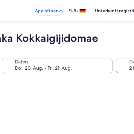
•
App öffnen
EUR
Unterkunft registr
aka Kokkaigijidomae
Daten
G