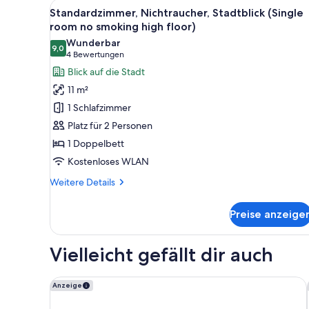
Alle
Ein Hotelzimmer mit einem gro
32
Room
Standardzimmer, Nichtraucher, Stadtblick (Single
Fotos
Non-
room no smoking high floor)
Smoking)
für
Wunderbar
9,0
Standardzimmer,
9,0 von 10
(4
4 Bewertungen
Nichtraucher,
Bewertungen)
Blick auf die Stadt
Stadtblick
11 m²
(Single
1 Schlafzimmer
room
Platz für 2 Personen
no
1 Doppelbett
smoking
Kostenloses WLAN
high
floor)
Weitere
Weitere Details
anzeigen
Details
für
Preise anzeige
Standardzimmer,
Nichtraucher,
Stadtblick
Vielleicht gefällt dir auch
(Single
room
no
Kichijoji Tokyu REI Hotel
Anzeige
smoking
high