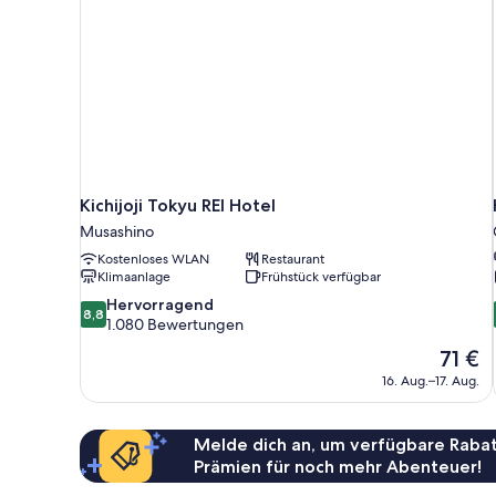
floor)
Kichijoji Tokyu REI Hotel
Musashino
Kostenloses WLAN
Restaurant
Klimaanlage
Frühstück verfügbar
8.8
Hervorragend
8,8
von
1.080 Bewertungen
10,
Der
71 €
Hervorragend,
Preis
16. Aug.–17. Aug.
1.080
beträgt
Bewertungen
71 €
Melde dich an, um verfügbare Rabat
Prämien für noch mehr Abenteuer!