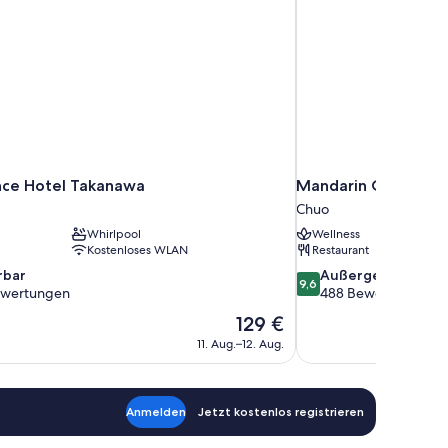
nce Hotel Takanawa
Mandarin Oriental, 
Chuo
Whirlpool
Wellness
Kostenloses WLAN
Restaurant
9.6
bar
Außergewöhnlich
9,6
von
ewertungen
488 Bewertungen
10,
Der
129 €
Außergewöhnlich,
Preis
11. Aug.–12. Aug.
488
beträgt
en
Bewertungen
129 €
Anmelden
Jetzt kostenlos registrieren