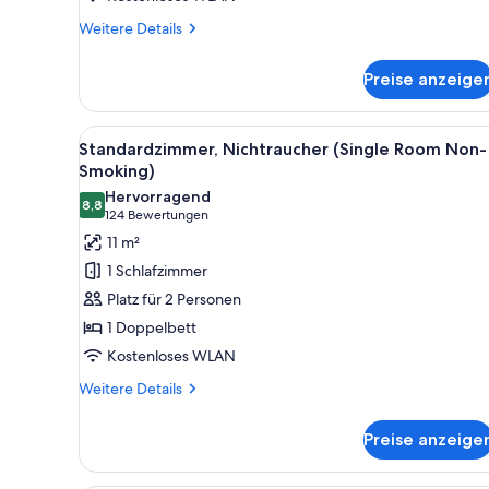
-
Weitere
Weitere Details
Non
Details
für
Smoking
Preise anzeige
Twin
anzeigen
Room
-
Alle
Ein Hotelzimmer mit einem gro
32
Non
Standardzimmer, Nichtraucher (Single Room Non-
Fotos
Smoking
Smoking)
für
Hervorragend
8,8
Standardzimmer,
8,8 von 10
(124
124 Bewertungen
Nichtraucher
Bewertungen)
11 m²
(Single
1 Schlafzimmer
Room
Platz für 2 Personen
Non-
1 Doppelbett
Smoking)
Kostenloses WLAN
anzeigen
Weitere
Weitere Details
Details
für
Preise anzeige
Standardzimmer,
Nichtraucher
(Single