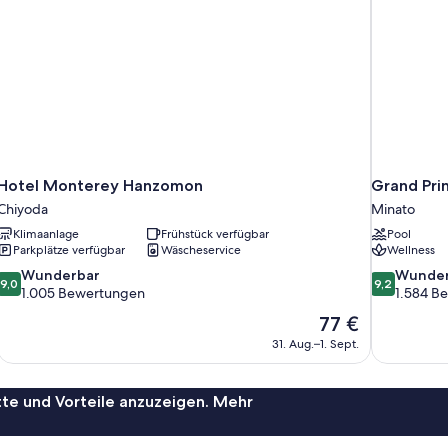
Hotel Monterey Hanzomon
Grand Pri
Chiyoda
Minato
Klimaanlage
Frühstück verfügbar
Pool
Parkplätze verfügbar
Wäscheservice
Wellness
9.0
9.2
Wunderbar
Wunder
9,0
9,2
von
von
1.005 Bewertungen
1.584 B
10,
10,
Der
77 €
Wunderbar,
Wunderbar,
Preis
31. Aug.–1. Sept.
1.005
1.584
beträgt
Bewertungen
Bewertung
77 €
te und Vorteile anzuzeigen. Mehr