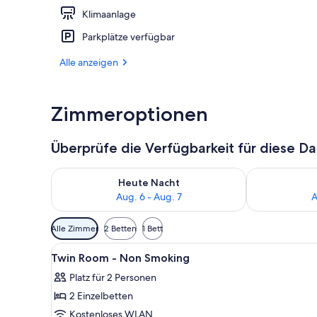
Klimaanlage
Öffentliches
Parkplätze verfügbar
Alle anzeigen
Zimmeroptionen
Überprüfe die Verfügbarkeit für diese D
Überprüfe die Verfügbarkeit für heute Nacht, Aug. 6
Überprüfe die
Heute Nacht
Aug. 6 - Aug. 7
A
Verfügbare
Alle Zimmer
2 Betten
1 Bett
Filter
Alle
Ein Bett mit weißer Bettwäsche
für
12
Twin Room - Non Smoking
Fotos
Zimmer
Platz für 2 Personen
für
2 Einzelbetten
Twin
Room
Kostenloses WLAN