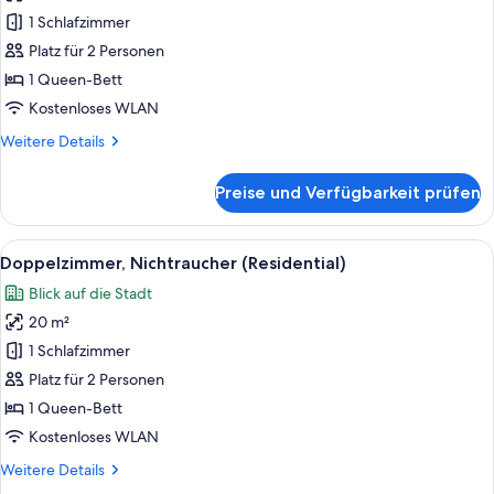
Doppelzimmer,
1 Schlafzimmer
Nichtraucher
Platz für 2 Personen
(with
1 Queen-Bett
table)
Kostenloses WLAN
anzeigen
Weitere
Weitere Details
Details
für
Preise und Verfügbarkeit prüfen
Comfort-
Doppelzimmer,
Nichtraucher
Alle
Ein modernes Hotelzimmer mit einem g
20
(with
Doppelzimmer, Nichtraucher (Residential)
Fotos
table)
Blick auf die Stadt
für
20 m²
Doppelzimmer,
Nichtraucher
1 Schlafzimmer
(Residential)
Platz für 2 Personen
anzeigen
1 Queen-Bett
Kostenloses WLAN
Weitere
Weitere Details
Details