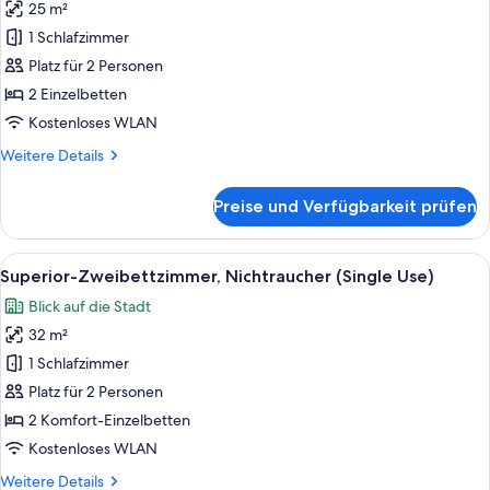
25 m²
Zweibettzimmer,
Nichtraucher
1 Schlafzimmer
(Single
Platz für 2 Personen
Use,
2 Einzelbetten
Residential)
Kostenloses WLAN
anzeigen
Weitere
Weitere Details
Details
für
Preise und Verfügbarkeit prüfen
Zweibettzimmer,
Nichtraucher
(Single
Alle
Ein Hotelzimmer mit zwei Betten, eine
21
Use,
Superior-Zweibettzimmer, Nichtraucher (Single Use)
Fotos
Residential)
Blick auf die Stadt
für
32 m²
Superior-
Zweibettzimmer,
1 Schlafzimmer
Nichtraucher
Platz für 2 Personen
(Single
2 Komfort-Einzelbetten
Use)
Kostenloses WLAN
anzeigen
Weitere
Weitere Details