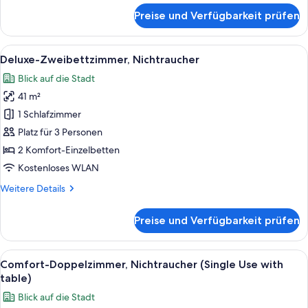
für
Preise und Verfügbarkeit prüfen
Superior-
Zweibettzimmer,
Nichtraucher
Alle
Ein Hotelzimmer mit zwei Betten, ein
27
Deluxe-Zweibettzimmer, Nichtraucher
Fotos
Blick auf die Stadt
für
41 m²
Deluxe-
Zweibettzimmer,
1 Schlafzimmer
Nichtraucher
Platz für 3 Personen
anzeigen
2 Komfort-Einzelbetten
Kostenloses WLAN
Weitere
Weitere Details
Details
für
Preise und Verfügbarkeit prüfen
Deluxe-
Zweibettzimmer,
Nichtraucher
Alle
Ein modernes Hotelzimmer mit einem gr
18
Comfort-Doppelzimmer, Nichtraucher (Single Use with
Fotos
table)
für
Blick auf die Stadt
Comfort-