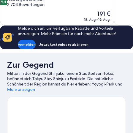
9,4
10,
von
2.703 Bewertungen
Hervorrag
10,
Der
191 €
1.082
Außergewöhnlich,
Preis
Bewertun
18. Aug.–19. Aug.
2.703
beträgt
Bewertungen
Melde dich an, um verfügbare Rabatte und Vorteile
191 €
anzuzeigen. Mehr Prämien für noch mehr Abenteuer!
Anmelden
Jetzt kostenlos registrieren
Zur Gegend
Mitten in der Gegend Shinjuku, einem Stadtteil von Tokio,
befindet sich Tokyu Stay Shinjuku Eastside. Die natürliche
Schönheit der Region kannst du hier erleben: Yoyogi-Park und
Bucht von Tokio. Wenn aber eher beliebte Attraktionen auf
Mehr anzeigen
deiner Wunschliste stehen, kommst du hier auf deine Kosten:
Shinjuku Gyoen National Garden und Tokyo Disneyland®. Lust
auf ein spannendes Event? Dann schau doch mal in den
Veranstaltungskalender dieser beiden Locations: Tokyo Dome
und National Stadium.
Zum Reiseführer für Tokio