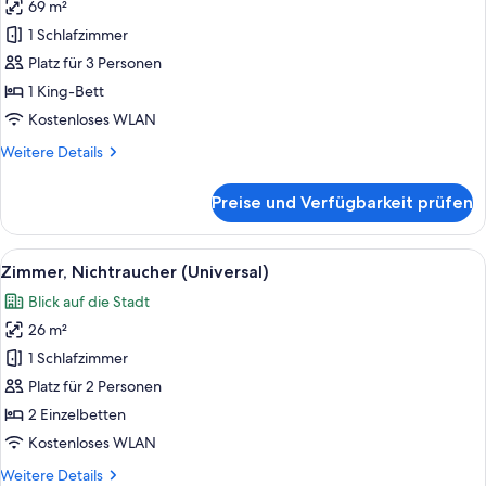
69 m²
Studiosuite,
Nichtraucher
1 Schlafzimmer
(Garden
Platz für 3 Personen
Suite)
1 King-Bett
anzeigen
Kostenloses WLAN
Weitere
Weitere Details
Details
für
Preise und Verfügbarkeit prüfen
Studiosuite,
Nichtraucher
(Garden
Alle
Ein Hotelzimmer mit zwei Betten, ein
18
Suite)
Zimmer, Nichtraucher (Universal)
Fotos
Blick auf die Stadt
für
26 m²
Zimmer,
Nichtraucher
1 Schlafzimmer
(Universal)
Platz für 2 Personen
anzeigen
2 Einzelbetten
Kostenloses WLAN
Weitere
Weitere Details