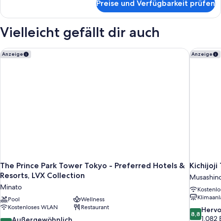
Preise und Verfügbarkeit prüfen
Zweibettzimmer,
Nichtraucher
(Beauty
Vielleicht gefällt dir auch
and
Care
Room)
The Prince Park Tower Tokyo - Preferred Hotels & Resorts, LV
Kichijoji
Anzeige
Anzeige
The Prince Park Tower Tokyo - Preferred Hotels &
Kichijoji
Resorts, LVX Collection
Musashin
Minato
Kostenl
Klimaanl
Pool
Wellness
Kostenloses WLAN
Restaurant
8.8
Herv
8,8
von
1.082
9.4
Außergewöhnlich