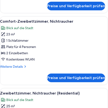
für
Preise und Verfügbarkeit prüfen
Doppelzimmer,
Nichtraucher
(Residential)
Alle
Ein modernes Schlafzimmer mit Hochbe
20
Comfort-Zweibettzimmer, Nichtraucher
Fotos
Blick auf die Stadt
für
23 m²
Comfort-
Zweibettzimmer,
1 Schlafzimmer
Nichtraucher
Platz für 4 Personen
anzeigen
2 Einzelbetten
Kostenloses WLAN
Weitere
Weitere Details
Details
für
Preise und Verfügbarkeit prüfen
Comfort-
Zweibettzimmer,
Nichtraucher
Alle
Ein Hotelzimmer mit zwei Betten, eine
20
Zweibettzimmer, Nichtraucher (Residential)
Fotos
Blick auf die Stadt
für
25 m²
Zweibettzimmer,