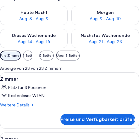
Überprüfe die Verfügbarkeit für heute Nacht, Aug. 8 - Aug. 9.
Überprüfe die Verfügbarkeit f
Heute Nacht
Morgen
Aug. 8 - Aug. 9
Aug. 9 - Aug. 10
Überprüfe die Verfügbarkeit für dieses Wochenende, Aug. 14 -
Überprüfe die Verfügbarkeit f
Dieses Wochenende
Nächstes Wochenende
Aug. 14 - Aug. 16
Aug. 21 - Aug. 23
Verfügbare
Alle Zimmer
1 Bett
2 Betten
Über 3 Betten
Filter
für
Anzeige von 23 von 23 Zimmern
Zimmer
Alle
Ein Hotelzimmer mit einem Bett, Nacht
1
Zimmer
Fotos
Platz für 3 Personen
für
Kostenloses WLAN
Zimmer
anzeigen
Weitere
Weitere Details
Details
für
Preise und Verfügbarkeit prüfen
Zimmer
Alle
Eine Dachterrasse mit Feuerstelle, Sit
1