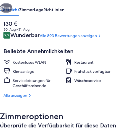
rück
Weiter
138+
Übersicht
Zimmer
Lage
Richtlinien
Der
130 €
aktuelle
30. Aug.–31. Aug.
Preis
Bewertungen
Wunderbar
9,2
Alle 893 Bewertungen anzeigen
9,2 von 10.
beträgt
130 €.
Beliebte Annehmlichkeiten
Kostenloses WLAN
Restaurant
Außenbereich
Klimaanlage
Frühstück verfügbar
Serviceleistungen für
Wäscheservice
Geschäftsreisende
Alle anzeigen
Zimmeroptionen
Überprüfe die Verfügbarkeit für diese Daten