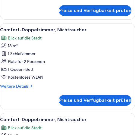
Details
für
Preise und Verfügbarkeit prüfen
Zimmer,
2 Schlafzimmer,
Nichtraucher
Alle
Ein modernes Hotelzimmer mit einem g
18
(Adjoining,
Comfort-Doppelzimmer, Nichtraucher
Fotos
B)
Blick auf die Stadt
für
18 m²
Comfort-
Doppelzimmer,
1 Schlafzimmer
Nichtraucher
Platz für 2 Personen
anzeigen
1 Queen-Bett
Kostenloses WLAN
Weitere
Weitere Details
Details
für
Preise und Verfügbarkeit prüfen
Comfort-
Doppelzimmer,
Nichtraucher
Alle
Ein modernes Hotelzimmer mit einem g
18
Comfort-Doppelzimmer, Nichtraucher
Fotos
Blick auf die Stadt
für