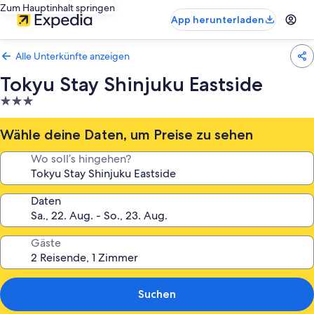
Zum Hauptinhalt springen
App herunterladen
Alle Unterkünfte anzeigen
Tokyu Stay Shinjuku Eastside
3.0-
Sterne-
Unterkunft
Wähle deine Daten, um Preise zu sehen
Wo soll’s hingehen?
Daten
Gäste
Suchen