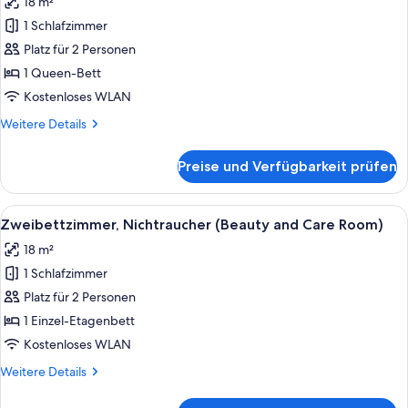
18 m²
Comfort-
Doppelzimmer,
1 Schlafzimmer
Nichtraucher
Platz für 2 Personen
anzeigen
1 Queen-Bett
Kostenloses WLAN
Weitere
Weitere Details
Details
für
Preise und Verfügbarkeit prüfen
Comfort-
Doppelzimmer,
Nichtraucher
Alle
Ein kompakter, mehrstöckiger Raum mit
15
Zweibettzimmer, Nichtraucher (Beauty and Care Room)
Fotos
18 m²
für
1 Schlafzimmer
Zweibettzimmer,
Nichtraucher
Platz für 2 Personen
(Beauty
1 Einzel-Etagenbett
and
Kostenloses WLAN
Care
Weitere
Weitere Details
Room)
Details
anzeigen
für