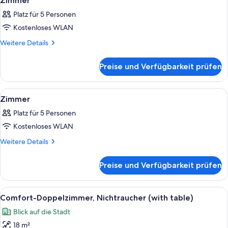
Zimmer
Fotos
Platz für 5 Personen
für
Kostenloses WLAN
Zimmer
anzeigen
Weitere
Weitere Details
Details
für
Preise und Verfügbarkeit prüfen
Zimmer
Alle
Ein kompakter, mehrstöckiger Raum mit
8
Zimmer
Fotos
Platz für 5 Personen
für
Kostenloses WLAN
Zimmer
anzeigen
Weitere
Weitere Details
Details
für
Preise und Verfügbarkeit prüfen
Zimmer
Alle
Ein modernes Hotelzimmer mit einem gr
18
Comfort-Doppelzimmer, Nichtraucher (with table)
Fotos
Blick auf die Stadt
für
18 m²
Comfort-