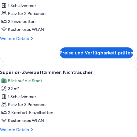
Nichtraucher
1 Schlafzimmer
(Residential)
Platz für 2 Personen
anzeigen
2 Einzelbetten
Kostenloses WLAN
Weitere
Weitere Details
Details
für
Preise und Verfügbarkeit prüfen
Zweibettzimmer,
Nichtraucher
(Residential)
Alle
Ein Hotelzimmer mit zwei Betten, eine
22
Superior-Zweibettzimmer, Nichtraucher
Fotos
Blick auf die Stadt
für
32 m²
Superior-
Zweibettzimmer,
1 Schlafzimmer
Nichtraucher
Platz für 3 Personen
anzeigen
2 Komfort-Einzelbetten
Kostenloses WLAN
Weitere
Weitere Details
Details