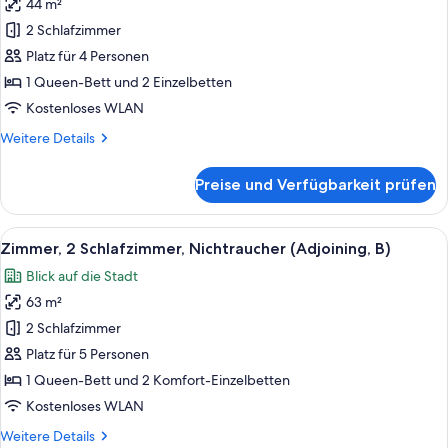
44 m²
Zimmer,
2 Schlafzimmer,
2 Schlafzimmer
Nichtraucher
Platz für 4 Personen
(Adjoining,
1 Queen-Bett und 2 Einzelbetten
A)
Kostenloses WLAN
anzeigen
Weitere
Weitere Details
Details
für
Preise und Verfügbarkeit prüfen
Zimmer,
2 Schlafzimmer,
Nichtraucher
Alle
Ein schmaler Flur mit Teppichboden, ei
22
(Adjoining,
Zimmer, 2 Schlafzimmer, Nichtraucher (Adjoining, B)
Fotos
A)
Blick auf die Stadt
für
63 m²
Zimmer,
2 Schlafzimmer,
2 Schlafzimmer
Nichtraucher
Platz für 5 Personen
(Adjoining,
1 Queen-Bett und 2 Komfort-Einzelbetten
B)
Kostenloses WLAN
anzeigen
Weitere
Weitere Details