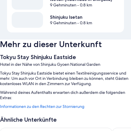
9 Gehminuten
- 0.8 km
Shinjuku Isetan
9 Gehminuten
- 0.8 km
Mehr zu dieser Unterkunft
Tokyu Stay Shinjuku Eastside
Hotel in der Nähe von Shinjuku Gyoen National Garden
Tokyu Stay Shinjuku Eastside bietet einen Textilreinigungsservice und
mehr. Um auch vor Ort in Verbindung bleiben zu können, steht Gästen
kostenloses WLAN in den Zimmern zur Verfügung.
Während deines Aufenthalts erwarten dich außerdem die folgenden
Extras:
Informationen zu den Rechten zur Stornierung
Ein Frühstücksbuffet (gegen Aufpreis), Gepäckaufbewahrung und
7 Tagungsräume
Ähnliche Unterkünfte
Ein Fernseher in der Lobby, ein Verkaufsautomat und ein Fahrstuhl
Eine rund um die Uhr besetzte Rezeption
Hotel Gracery Shinjuku
HOTEL G