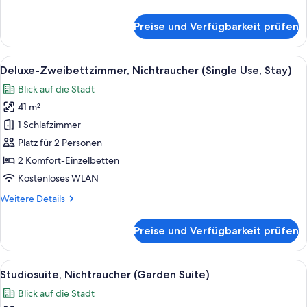
Details
für
Preise und Verfügbarkeit prüfen
Superior-
Zweibettzimmer,
Nichtraucher
Alle
Ein Hotelzimmer mit zwei Betten, ein
22
(Single
Deluxe-Zweibettzimmer, Nichtraucher (Single Use, Stay)
Fotos
Use)
Blick auf die Stadt
für
41 m²
Deluxe-
Zweibettzimmer,
1 Schlafzimmer
Nichtraucher
Platz für 2 Personen
(Single
2 Komfort-Einzelbetten
Use,
Kostenloses WLAN
Stay)
Weitere
Weitere Details
anzeigen
Details
für
Preise und Verfügbarkeit prüfen
Deluxe-
Zweibettzimmer,
Nichtraucher
Alle
Eine Dachterrasse mit Blick auf die S
23
(Single
Studiosuite, Nichtraucher (Garden Suite)
Fotos
Use,
Blick auf die Stadt
Stay)
für