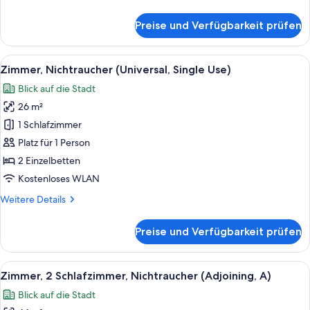
Details
für
Preise und Verfügbarkeit prüfen
Zimmer,
Nichtraucher
(Universal)
Alle
Ein Hotelzimmer mit zwei Betten, ein
18
Zimmer, Nichtraucher (Universal, Single Use)
Fotos
Blick auf die Stadt
für
26 m²
Zimmer,
Nichtraucher
1 Schlafzimmer
(Universal,
Platz für 1 Person
Single
2 Einzelbetten
Use)
Kostenloses WLAN
anzeigen
Weitere
Weitere Details
Details
für
Preise und Verfügbarkeit prüfen
Zimmer,
Nichtraucher
(Universal,
Alle
Ein schmaler Flur mit Teppichboden, ei
19
Single
Zimmer, 2 Schlafzimmer, Nichtraucher (Adjoining, A)
Fotos
Use)
Blick auf die Stadt
für