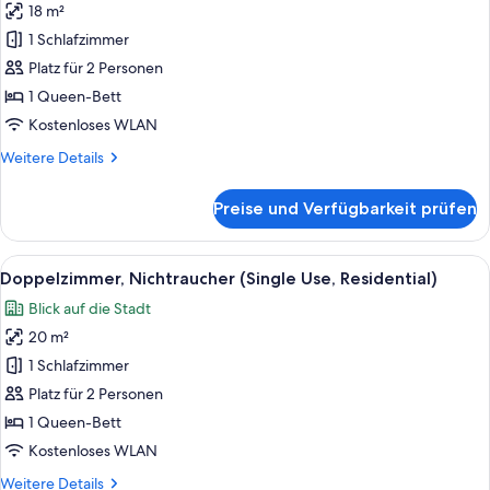
18 m²
Doppelzimmer,
1 Schlafzimmer
Nichtraucher
(Single
Platz für 2 Personen
Use
1 Queen-Bett
with
Kostenloses WLAN
table)
Weitere
Weitere Details
anzeigen
Details
für
Preise und Verfügbarkeit prüfen
Comfort-
Doppelzimmer,
Nichtraucher
Alle
Ein modernes Hotelzimmer mit einem g
20
(Single
Doppelzimmer, Nichtraucher (Single Use, Residential)
Fotos
Use
Blick auf die Stadt
with
für
table)
20 m²
Doppelzimmer,
Nichtraucher
1 Schlafzimmer
(Single
Platz für 2 Personen
Use,
1 Queen-Bett
Residential)
Kostenloses WLAN
anzeigen
Weitere
Weitere Details