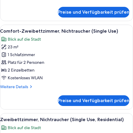
Details
für
Preise und Verfügbarkeit prüfen
Doppelzimmer,
Nichtraucher
(Single
Alle
Ein modernes Schlafzimmer mit Hochbe
20
Use,
Comfort-Zweibettzimmer, Nichtraucher (Single Use)
Fotos
Residential)
Blick auf die Stadt
für
23 m²
Comfort-
Zweibettzimmer,
1 Schlafzimmer
Nichtraucher
Platz für 2 Personen
(Single
2 Einzelbetten
Use)
Kostenloses WLAN
anzeigen
Weitere
Weitere Details
Details
für
Preise und Verfügbarkeit prüfen
Comfort-
Zweibettzimmer,
Nichtraucher
Alle
Ein Hotelzimmer mit zwei Betten, eine
20
(Single
Zweibettzimmer, Nichtraucher (Single Use, Residential)
Fotos
Use)
Blick auf die Stadt
für