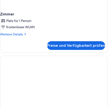
Zimmer
Platz für 1 Person
Kostenloses WLAN
Weitere
Weitere Details
Details
für
Preise und Verfügbarkeit prüfen
Zimmer