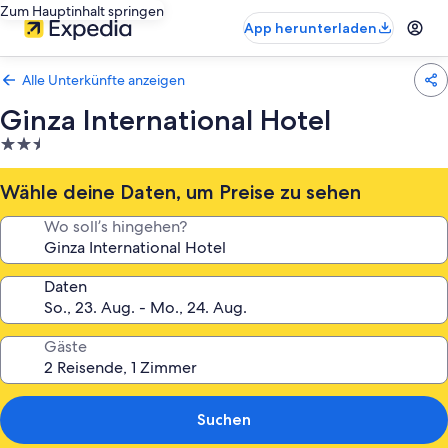
Zum Hauptinhalt springen
App herunterladen
Alle Unterkünfte anzeigen
Ginza International Hotel
2.5-
Sterne-
Unterkunft
Wähle deine Daten, um Preise zu sehen
Wo soll’s hingehen?
Daten
Gäste
Suchen