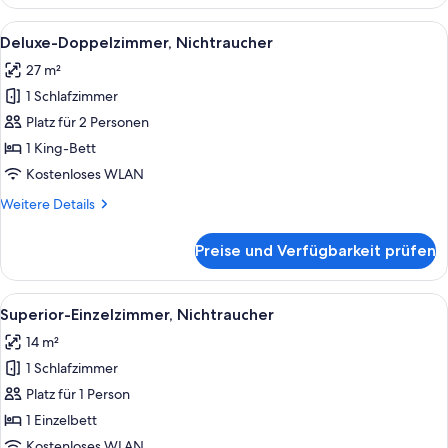
Single
Room
Room,
Alle
Ein Hotelzimmer mit einem großen Bet
7
Non-
14.3
Deluxe-Doppelzimmer, Nichtraucher
Fotos
smoking
㎡
27 m²
Superior
für
anzeigen
Single
1 Schlafzimmer
Deluxe-
Room
Doppelzimmer,
Platz für 2 Personen
14.3
Nichtraucher
㎡
1 King-Bett
anzeigen
Kostenloses WLAN
Weitere
Weitere Details
Details
für
Preise und Verfügbarkeit prüfen
Deluxe-
Doppelzimmer,
Nichtraucher
Alle
Ein Hotelzimmer mit zwei Betten, eine
5
Superior-Einzelzimmer, Nichtraucher
Fotos
14 m²
für
1 Schlafzimmer
Superior-
Einzelzimmer,
Platz für 1 Person
Nichtraucher
1 Einzelbett
anzeigen
Kostenloses WLAN