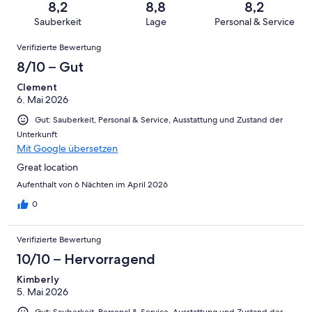
von
haben
8,2
8,8
8,2
-
Bewertung
Gästebewertungen
8
eine
Sauberkeit
Lage
Personal & Service
Hervorragend
von
haben
-
Bewertung
Bewertungen
6
eine
Gut
Verifizierte Bewertung
von
-
Bewertung
4
8/10 – Gut
Okay
von
-
2
Clement
Schlecht
6. Mai 2026
-
Ungenügend
Gut: Sauberkeit, Personal & Service, Ausstattung und Zustand der
Unterkunft
Mit Google übersetzen
Great location
Aufenthalt von 6 Nächten im April 2026
0
Verifizierte Bewertung
10/10 – Hervorragend
Kimberly
5. Mai 2026