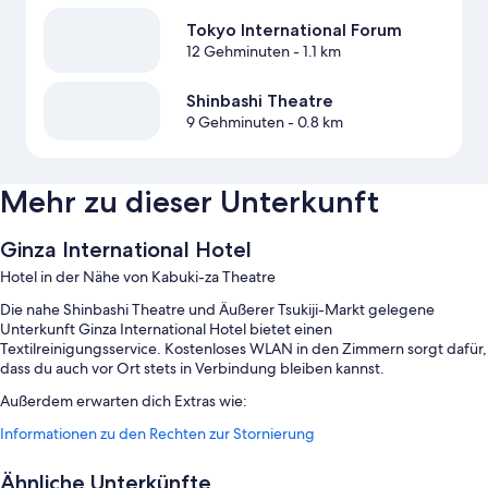
Tokyo International Forum
12 Gehminuten
- 1.1 km
Shinbashi Theatre
9 Gehminuten
- 0.8 km
Mehr zu dieser Unterkunft
Ginza International Hotel
Hotel in der Nähe von Kabuki-za Theatre
Die nahe Shinbashi Theatre und Äußerer Tsukiji-Markt gelegene
Unterkunft Ginza International Hotel bietet einen
Textilreinigungsservice. Kostenloses WLAN in den Zimmern sorgt dafür,
dass du auch vor Ort stets in Verbindung bleiben kannst.
Außerdem erwarten dich Extras wie:
Informationen zu den Rechten zur Stornierung
Ein Frühstücksbuffet (gegen Aufpreis), ein Fahrstuhl und ein
Verkaufsautomat
Ähnliche Unterkünfte
Ein Safe an der Rezeption, eine rund um die Uhr besetzte Rezeption