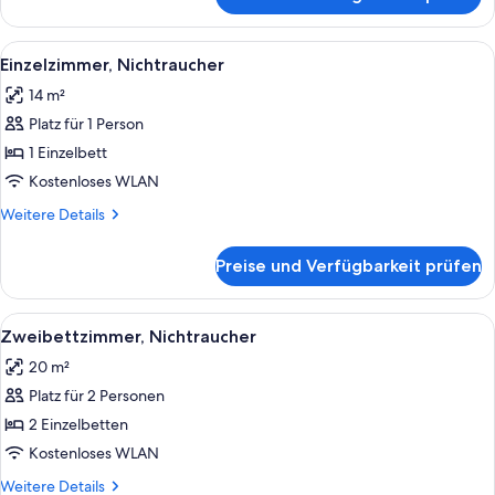
Deluxe-
Dreibettzimmer,
Nichtraucher
Alle
Ein Hotelzimmer mit einem Einzelbett
5
Einzelzimmer, Nichtraucher
Fotos
14 m²
für
Platz für 1 Person
Einzelzimmer,
Nichtraucher
1 Einzelbett
anzeigen
Kostenloses WLAN
Weitere
Weitere Details
Details
für
Preise und Verfügbarkeit prüfen
Einzelzimmer,
Nichtraucher
Alle
Ein Hotelzimmer mit zwei Betten, eine
7
Zweibettzimmer, Nichtraucher
Fotos
20 m²
für
Platz für 2 Personen
Zweibettzimmer,
Nichtraucher
2 Einzelbetten
anzeigen
Kostenloses WLAN
Weitere
Weitere Details