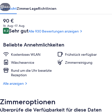
rück
Weiter
46+
Übersicht
Zimmer
Lage
Richtlinien
Der
90 €
aktuelle
16. Aug.–17. Aug.
Preis
Bewertungen
Sehr gut
8,2
Alle 930 Bewertungen anzeigen
8,2 von 10.
beträgt
90 €.
Beliebte Annehmlichkeiten
Kostenloses WLAN
Frühstück verfügbar
Flur
Wäscheservice
Zimmerreinigung
Rund um die Uhr besetzte
Rezeption
Alle anzeigen
Zimmeroptionen
Überprüfe die Verfügbarkeit für diese Daten