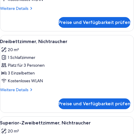
Weitere
Weitere Details
Details
für
Preise und Verfügbarkeit prüfen
Superior-
Einzelzimmer,
Nichtraucher
Alle
Dreibettzimmer, Nichtraucher | Daun
6
Dreibettzimmer, Nichtraucher
Fotos
20 m²
für
1 Schlafzimmer
Dreibettzimmer,
Nichtraucher
Platz für 3 Personen
anzeigen
3 Einzelbetten
Kostenloses WLAN
Weitere
Weitere Details
Details
für
Preise und Verfügbarkeit prüfen
Dreibettzimmer,
Nichtraucher
Alle
Superior-Zweibettzimmer, Nichtrauch
6
Superior-Zweibettzimmer, Nichtraucher
Fotos
20 m²
für