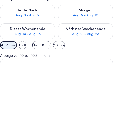
Überprüfe die Verfügbarkeit für heute Nacht, Aug. 8 - Aug. 9.
Überprüfe die Verfügbarkeit f
Heute Nacht
Morgen
Aug. 8 - Aug. 9
Aug. 9 - Aug. 10
Überprüfe die Verfügbarkeit für dieses Wochenende, Aug. 14 -
Überprüfe die Verfügbarkeit f
Dieses Wochenende
Nächstes Wochenende
Aug. 14 - Aug. 16
Aug. 21 - Aug. 23
Verfügbare
Alle Zimmer
1 Bett
Über 3 Betten
2 Betten
Filter
für
Anzeige von 10 von 10 Zimmern
Zimmer