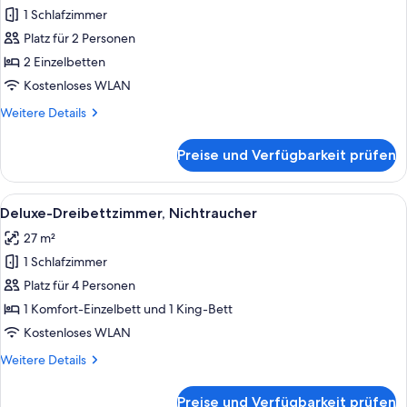
1 Schlafzimmer
Superior-
Zweibettzimmer,
Platz für 2 Personen
Nichtraucher
2 Einzelbetten
anzeigen
Kostenloses WLAN
Weitere
Weitere Details
Details
für
Preise und Verfügbarkeit prüfen
Superior-
Zweibettzimmer,
Nichtraucher
Alle
Ein Hotelzimmer mit zwei Betten, eine
4
Deluxe-Dreibettzimmer, Nichtraucher
Fotos
27 m²
für
1 Schlafzimmer
Deluxe-
Dreibettzimmer,
Platz für 4 Personen
Nichtraucher
1 Komfort-Einzelbett und 1 King-Bett
anzeigen
Kostenloses WLAN
Weitere
Weitere Details
Details
für
Preise und Verfügbarkeit prüfen