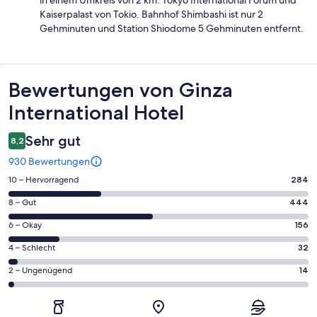
in einem Umkreis von 2 km: Tokyo International Forum und
Kaiserpalast von Tokio. Bahnhof Shimbashi ist nur 2
Gehminuten und Station Shiodome 5 Gehminuten entfernt.
Bewertungen
Bewertungen von Ginza
International Hotel
Sehr gut
8,2
930 Bewertungen
284
10 – Hervorragend
284
von
444
8 – Gut
444
insgesamt
von
930
156
6 – Okay
156
insgesamt
Gästebewertungen
von
930
32
4 – Schlecht
32
haben
insgesamt
Gästebewertungen
von
eine
930
14
2 – Ungenügend
14
haben
insgesamt
Bewertung
Gästebewertungen
von
eine
930
von
haben
insgesamt
Bewertung
Gästebewertungen
10
eine
930