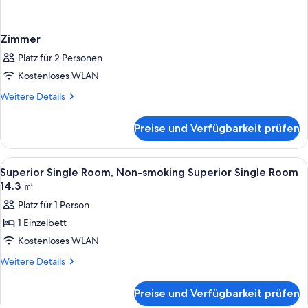
Zimmer
Platz für 2 Personen
Kostenloses WLAN
Weitere
Weitere Details
Details
für
Preise und Verfügbarkeit prüfen
Zimmer
Alle
Badezimmer | Duschwanne, kostenlose 
2
Superior Single Room, Non-smoking Superior Single Room
Fotos
14.3 ㎡
für
Platz für 1 Person
Superior
1 Einzelbett
Single
Kostenloses WLAN
Room,
Non-
Weitere
Weitere Details
Details
smoking
für
Superior
Preise und Verfügbarkeit prüfen
Superior
Single