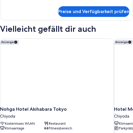
Details
für
Preise und Verfügbarkeit prüfen
Zweibettzimmer,
Nichtraucher
Vielleicht gefällt dir auch
Nohga Hotel Akihabara Tokyo
Hotel M
Anzeige
Anzeige
Nohga Hotel Akihabara Tokyo
Hotel M
Chiyoda
Chiyoda
Kostenloses WLAN
Restaurant
Klimaanl
Klimaanlage
Fitnessbereich
Parkplät