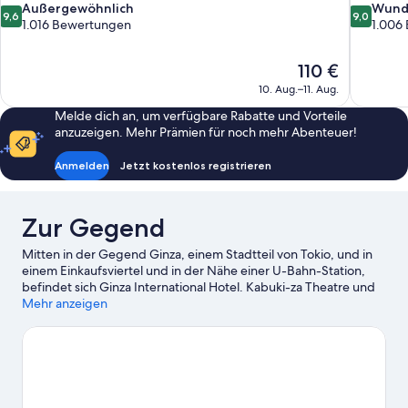
9.6
9.0
Außergewöhnlich
Wund
9,6
9,0
von
von
1.016 Bewertungen
1.006
10,
10,
Außergewöhnlich,
Wunderba
Der
110 €
1.016
1.006
Preis
Bewertungen
Bewertun
10. Aug.–11. Aug.
beträgt
Melde dich an, um verfügbare Rabatte und Vorteile
110 €
anzuzeigen. Mehr Prämien für noch mehr Abenteuer!
Anmelden
Jetzt kostenlos registrieren
Zur Gegend
Mitten in der Gegend Ginza, einem Stadtteil von Tokio, und in
einem Einkaufsviertel und in der Nähe einer U-Bahn-Station,
befindet sich Ginza International Hotel. Kabuki-za Theatre und
Shinbashi Theatre sind Höhepunkte für kulturell interessierte
Mehr anzeigen
Besucher, während zu den bekanntesten Sehenswürdigkeiten
der Region Folgendes zählt: Kaiserpalast von Tokio und Tokyo
Tower. Tokyo International Forum und Äußerer Tsukiji-Markt
sind zwei weitere empfehlenswerte Orte für einen Abstecher.
Gäste mögen an der Lage dieses Hotels die günstig gelegenen
Verkehrsmittel: Station Shiodome ist 5 Minuten zu Fuß und