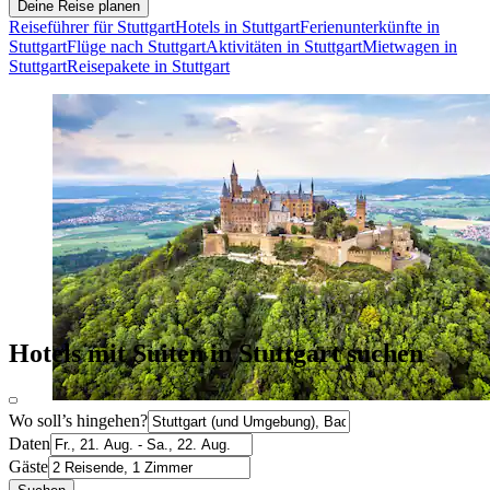
Deine Reise planen
Reiseführer für Stuttgart
Hotels in Stuttgart
Ferienunterkünfte in
Stuttgart
Flüge nach Stuttgart
Aktivitäten in Stuttgart
Mietwagen in
Stuttgart
Reisepakete in Stuttgart
Hotels mit Suiten in Stuttgart suchen
Wo soll’s hingehen?
Daten
Gäste