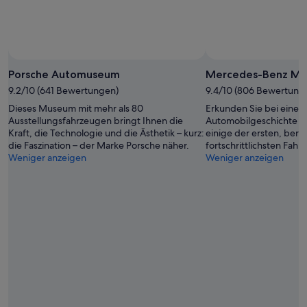
Porsche Automuseum
Mercedes-Benz M
9.2/10 (641 Bewertungen)
9.4/10 (806 Bewertung
Dieses Museum mit mehr als 80
Erkunden Sie bei einer
Ausstellungsfahrzeugen bringt Ihnen die
Automobilgeschichte un
Kraft, die Technologie und die Ästhetik – kurz:
einige der ersten, ber
die Faszination – der Marke Porsche näher.
fortschrittlichsten Fahr
Weniger anzeigen
Weniger anzeigen