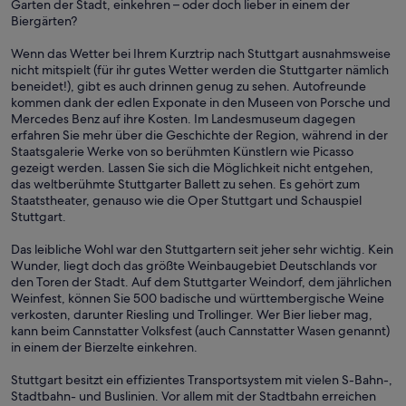
Garten der Stadt, einkehren – oder doch lieber in einem der
Biergärten?
Wenn das Wetter bei Ihrem Kurztrip nach Stuttgart ausnahmsweise
nicht mitspielt (für ihr gutes Wetter werden die Stuttgarter nämlich
beneidet!), gibt es auch drinnen genug zu sehen. Autofreunde
kommen dank der edlen Exponate in den Museen von Porsche und
Mercedes Benz auf ihre Kosten. Im Landesmuseum dagegen
erfahren Sie mehr über die Geschichte der Region, während in der
Staatsgalerie Werke von so berühmten Künstlern wie Picasso
gezeigt werden. Lassen Sie sich die Möglichkeit nicht entgehen,
das weltberühmte Stuttgarter Ballett zu sehen. Es gehört zum
Staatstheater, genauso wie die Oper Stuttgart und Schauspiel
Stuttgart.
Das leibliche Wohl war den Stuttgartern seit jeher sehr wichtig. Kein
Wunder, liegt doch das größte Weinbaugebiet Deutschlands vor
den Toren der Stadt. Auf dem Stuttgarter Weindorf, dem jährlichen
Weinfest, können Sie 500 badische und württembergische Weine
verkosten, darunter Riesling und Trollinger. Wer Bier lieber mag,
kann beim Cannstatter Volksfest (auch Cannstatter Wasen genannt)
in einem der Bierzelte einkehren.
Stuttgart besitzt ein effizientes Transportsystem mit vielen S-Bahn-,
Stadtbahn- und Buslinien. Vor allem mit der Stadtbahn erreichen