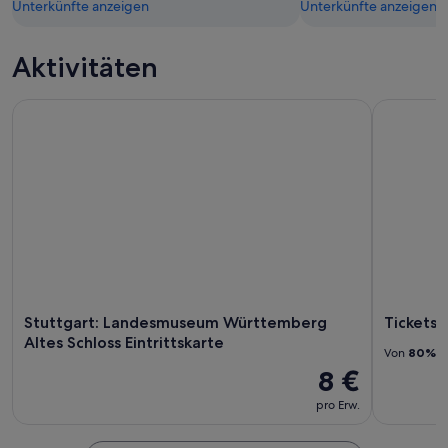
Unterkünfte anzeigen
Unterkünfte anzeigen
Aktivitäten
Stuttgart: Landesmuseum Württemberg Altes Schloss Eintrit
Tickets SW
Stuttgart: Landesmuseum Württemberg
Tickets
Altes Schloss Eintrittskarte
Von
80%
d
8 €
pro Erw.