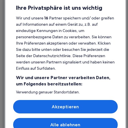
Datenschutz
Ihre Privatsphäre ist uns wichtig
Cookies
Wir und unsere
16
Partner speichern und/ oder greifen
Rechtliche Hinweise/Kontakt
auf Informationen auf einem Gerät zu, z.B. auf
eindeutige Kennungen in Cookies, um
Inhaltsrichtlinien und Melden von Inhalten
personenbezogene Daten zu verarbeiten. Sie können
Ihre Präferenzen akzeptieren oder verwalten. Klicken
Hilfe
Sie dazu bitte unten oder besuchen Sie jederzeit die
Hilfe
Seite der Datenschutzrichtlinie. Diese Präferenzen
werden unseren Partnern signalisiert und haben keinen
Flug stornieren
Einfluss auf Surfdaten.
Hotel- oder Ferienunterkunftsbuchung stornieren
Wir und unsere Partner verarbeiten Daten,
Rückerstattungsdauer
um Folgendes bereitzustellen:
Expedia-Gutschein einlösen
Verwendung genauer Standortdaten.
Endgeräteeigenschaften zur Identifikation aktiv abfragen.
Internationale Reisedokumente
Speichern von oder Zugriff auf Informationen auf einem
Akzeptieren
Endgerät. Personalisierte Werbung und Inhalte, Messung
von Werbeleistung und der Performance von Inhalten,
Zielgruppenforschung sowie Entwicklung und
Verbesserung von Angeboten.
Alle ablehnen
© 2026 Expedia, Inc., ein Unternehmen der Expedia Group. Alle Rechte
Liste der Partner (Lieferanten)