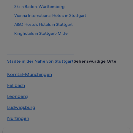
Ski in Baden-Württemberg
Vienna International Hotels in Stuttgart
A&O Hostels Hotels in Stuttgart
Ringhotels in Stuttgart-Mitte
Boutique- in Stuttgart
Business in Stuttgart-Mitte
2-Sterne-Hotels in Stuttgart
Städte in der Nähe von Stuttgart
Sehenswürdige Orte
Hotels mit Parkplatz in Stuttgart-Mitte
Korntal-Münchingen
Hotels mit Wellnessbereich in Baden-Württemberg
Fellbach
Historische in Baden-Württemberg
Hotels nahe Schillerplatz
Leonberg
Hotels nahe Friedrichsbau Varieté
Ludwigsburg
Hotels nahe Stuttgart Hauptbahnhof
Nürtingen
Nh Hotels in Stuttgart
Sindelfingen
Hotels nahe König-Wilhelm-Jubiläumssäule