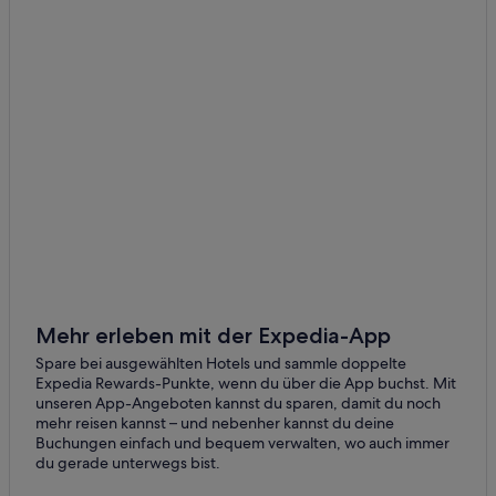
Gerlingen
All-Inclusive- in Baden-Württemberg
Hotels nahe Friedrich Schiller Statue
Kirchheim unter Teck
Luxus in Stuttgart
Kernen
Abenteuer in Baden-Württemberg
Winnenden
Arcona Hotels in Stuttgart
Ditzingen
Achat Hotels in Stuttgart
Romantische in Stuttgart
Filderstadt
Ski in Stuttgart-Mitte
Böblingen
Hotels mit Wellnessbereich in Stuttgart
Ostfildern
Hotels mit WLAN in Stuttgart-Mitte
Mehr erleben mit der Expedia-App
Großbettlingen
Village Hotels in Stuttgart
Spare bei ausgewählten Hotels und sammle doppelte
Expedia Rewards-Punkte, wenn du über die App buchst. Mit
Stuttgart Hotels
Asperg
unseren App-Angeboten kannst du sparen, damit du noch
mehr reisen kannst – und nebenher kannst du deine
Landhotels in Regierungsbezirk Stuttgart
Winterbach
Buchungen einfach und bequem verwalten, wo auch immer
Nachhaltige in Stuttgart
du gerade unterwegs bist.
Remshalden
Hostels in Stuttgart