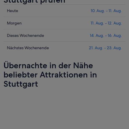
Prüfe
Heute
10. Aug. - 11. Aug.
die
Preise
Prüfe
Morgen
11. Aug. - 12. Aug.
für
die
Stuttgart
Preise
Prüfe
Dieses Wochenende
14. Aug. - 16. Aug.
heute
für
die
Nacht,
Stuttgart
Preise
Prüfe
Nächstes Wochenende
21. Aug. - 23. Aug.
10.
morgen
für
die
Aug.
Nacht,
Stuttgart
Preise
Übernachte in der Nähe
-
11.
dieses
für
11.
Aug.
Wochenende,
Stuttgart
beliebter Attraktionen in
Aug.
-
14.
am
Stuttgart
12.
Aug.
nächsten
Aug.
-
Wochenende,
16.
21.
Aug.
Aug.
-
23.
Aug.