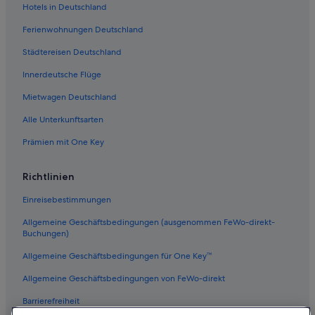
Hotels in Deutschland
Moxy Hotels in Stuttgart
Ferienwohnungen Deutschland
Arcotel Hotels in Stuttgart
Städtereisen Deutschland
Hotels mit Frühstück in Baden-Württemberg
Innerdeutsche Flüge
Independent Hotels in Stuttgart
Mietwagen Deutschland
Luxus in Baden-Württemberg
Alle Unterkunftsarten
Prämien mit One Key
Richtlinien
Einreisebestimmungen
Allgemeine Geschäftsbedingungen (ausgenommen FeWo-direkt-
Buchungen)
Allgemeine Geschäftsbedingungen für One Key™
Allgemeine Geschäftsbedingungen von FeWo-direkt
Barrierefreiheit