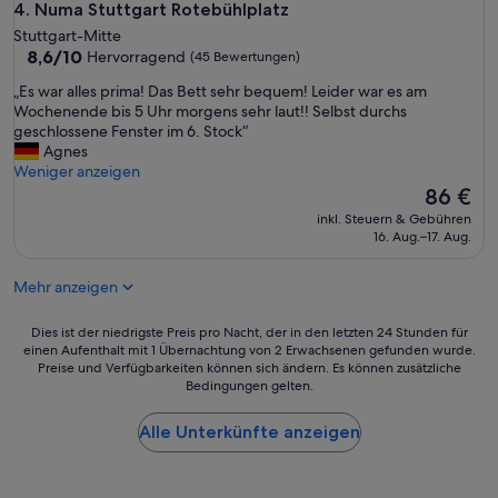
ü
Numa Stuttgart Rotebühlplatz
4. Numa Stuttgart Rotebühlplatz
c
Stuttgart-Mitte
k
8.6
8,6/10
Hervorragend
(45 Bewertungen)
e
von
n
„
„Es war alles prima! Das Bett sehr bequem! Leider war es am
10,
,
E
Wochenende bis 5 Uhr morgens sehr laut!! Selbst durchs
Hervorragend,
s
s
geschlossene Fenster im 6. Stock“
(45
a
w
Agnes
Bewertungen)
u
a
Weniger anzeigen
b
r
Der
86 €
e
a
Preis
inkl. Steuern & Gebühren
r
l
beträgt
16. Aug.–17. Aug.
e
l
86 €
s
e
k
Mehr anzeigen
s
ü
p
h
r
Dies
Dies ist der niedrigste Preis pro Nacht, der in den letzten 24 Stunden für
l
i
einen Aufenthalt mit 1 Übernachtung von 2 Erwachsenen gefunden wurde.
ist
e
Preise und Verfügbarkeiten können sich ändern. Es können zusätzliche
m
der
s
Bedingungen gelten.
a
niedrigste
Z
!
Preis
i
D
Alle Unterkünfte anzeigen
pro
m
a
Nacht,
m
s
der
e
B
in