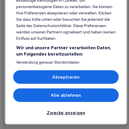
eindeutige Kennungen in Cookies, um
Inhaltsrichtlinien und Melden von Inhalten
personenbezogene Daten zu verarbeiten. Sie können
Ihre Präferenzen akzeptieren oder verwalten. Klicken
Hilfe
Sie dazu bitte unten oder besuchen Sie jederzeit die
Hilfe
Seite der Datenschutzrichtlinie. Diese Präferenzen
werden unseren Partnern signalisiert und haben keinen
Flug stornieren
Einfluss auf Surfdaten.
Hotel- oder Ferienunterkunftsbuchung stornieren
Wir und unsere Partner verarbeiten Daten,
Rückerstattungsdauer
um Folgendes bereitzustellen:
Expedia-Gutschein einlösen
Verwendung genauer Standortdaten.
Endgeräteeigenschaften zur Identifikation aktiv abfragen.
Internationale Reisedokumente
Speichern von oder Zugriff auf Informationen auf einem
Akzeptieren
Endgerät. Personalisierte Werbung und Inhalte, Messung
von Werbeleistung und der Performance von Inhalten,
Zielgruppenforschung sowie Entwicklung und
Verbesserung von Angeboten.
Alle ablehnen
© 2026 Expedia, Inc., ein Unternehmen der Expedia Group. Alle Rechte
Liste der Partner (Lieferanten)
vorbehalten. Expedia und das Expedia-Logo sind Handelsmarken oder
eingetragene Handelsmarken von Expedia, Inc.
Zwecke anzeigen