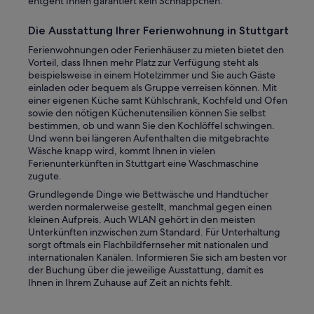
entgeht Ihnen garantiert kein Schnäppchen.
e
s
s
c
Die Ausstattung Ihrer Ferienwohnung in Stuttgart
u
h
c
l
Ferienwohnungen oder Ferienhäuser zu mieten bietet den
h
o
Vorteil, dass Ihnen mehr Platz zur Verfügung steht als
e
s
beispielsweise in einem Hotelzimmer und Sie auch Gäste
n
s
einladen oder bequem als Gruppe verreisen können. Mit
.
e
einer eigenen Küche samt Kühlschrank, Kochfeld und Ofen
“
n
sowie den nötigen Küchenutensilien können Sie selbst
e
bestimmen, ob und wann Sie den Kochlöffel schwingen.
F
Und wenn bei längeren Aufenthalten die mitgebrachte
e
Wäsche knapp wird, kommt Ihnen in vielen
n
Ferienunterkünften in Stuttgart eine Waschmaschine
s
zugute.
t
Grundlegende Dinge wie Bettwäsche und Handtücher
e
werden normalerweise gestellt, manchmal gegen einen
r
kleinen Aufpreis. Auch WLAN gehört in den meisten
i
Unterkünften inzwischen zum Standard. Für Unterhaltung
m
sorgt oftmals ein Flachbildfernseher mit nationalen und
6
internationalen Kanälen. Informieren Sie sich am besten vor
.
der Buchung über die jeweilige Ausstattung, damit es
S
Ihnen in Ihrem Zuhause auf Zeit an nichts fehlt.
t
o