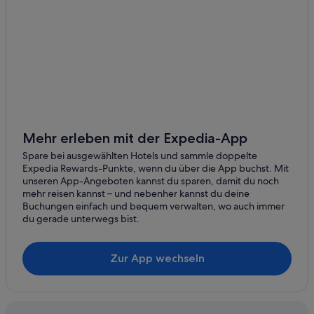
Kreuzfahrten in Stuttgart
Aparthotels in Stuttgart
Hotels nahe Stuttgart Hauptbahnhof
Achat Hotels in Stuttgart
Strand in Stuttgart
Hotels mit Kinderbetreuung in Baden-Württemberg
Safarizelte in Regierungsbezirk Stuttgart
Mehr erleben mit der Expedia-App
Hotels nahe Kunstmuseum Stuttgart
Spare bei ausgewählten Hotels und sammle doppelte
Expedia Rewards-Punkte, wenn du über die App buchst. Mit
Hotels mit Pool in Stuttgart-Mitte
unseren App-Angeboten kannst du sparen, damit du noch
Stuttgart Hotels
mehr reisen kannst – und nebenher kannst du deine
Buchungen einfach und bequem verwalten, wo auch immer
Villen in Stuttgart
du gerade unterwegs bist.
Hotels nahe U-Bahn-Station Charlottenplatz
Hotels mit Suiten in Stuttgart
Zur App wechseln
Business in Stuttgart-Mitte
Moxy Hotels in Stuttgart