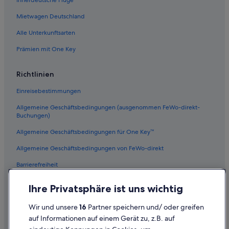
Innerdeutsche Flüge
Abenteuer in Stuttgart-Mitte
Mietwagen Deutschland
Hotels nahe U-Bahn-Station Schlossplatz
Alle Unterkunftsarten
Prämien mit One Key
Richtlinien
Einreisebestimmungen
Allgemeine Geschäftsbedingungen (ausgenommen FeWo-direkt-
Buchungen)
Allgemeine Geschäftsbedingungen für One Key™
Allgemeine Geschäftsbedingungen von FeWo-direkt
Barrierefreiheit
Datenschutz
Ihre Privatsphäre ist uns wichtig
Cookies
Wir und unsere
16
Partner speichern und/ oder greifen
Rechtliche Hinweise/Kontakt
auf Informationen auf einem Gerät zu, z.B. auf