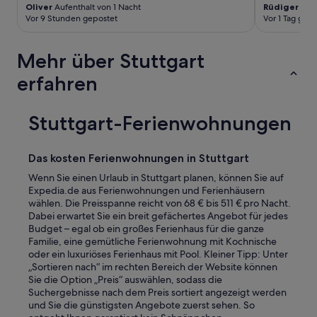
Oliver
Aufenthalt von 1 Nacht
Rüdiger
Aufe
d
s
Vor 9 Stunden gepostet
Vor 1 Tag gep
e
s
d
e
a
h
Mehr über Stuttgart
s
r
H
l
erfahren
o
a
t
u
e
t
Stuttgart-Ferienwohnungen
l
!
s
!
e
S
Das kosten Ferienwohnungen in Stuttgart
h
e
r
l
Wenn Sie einen Urlaub in Stuttgart planen, können Sie auf
g
b
Expedia.de aus Ferienwohnungen und Ferienhäusern
e
s
wählen. Die Preisspanne reicht von 68 € bis 511 € pro Nacht.
r
t
Dabei erwartet Sie ein breit gefächertes Angebot für jedes
n
d
Budget – egal ob ein großes Ferienhaus für die ganze
w
u
Familie, eine gemütliche Ferienwohnung mit Kochnische
i
r
oder ein luxuriöses Ferienhaus mit Pool. Kleiner Tipp: Unter
e
c
„Sortieren nach“ im rechten Bereich der Website können
d
h
Sie die Option „Preis“ auswählen, sodass die
e
s
Suchergebnisse nach dem Preis sortiert angezeigt werden
r
g
und Sie die günstigsten Angebote zuerst sehen. So
b
e