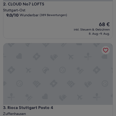
CLOUD No7 LOFTS
2. CLOUD No7 LOFTS
Stuttgart-Ost
9.0
9,0/10
Wunderbar
(389 Bewertungen)
von
Der
68 €
10,
Preis
Wunderbar,
inkl. Steuern & Gebühren
beträgt
(389
8. Aug.–9. Aug.
68 €
Bewertungen)
Rioca Stuttgart Posto 4
Rioca Stuttgart Posto 4
3. Rioca Stuttgart Posto 4
Zuffenhausen