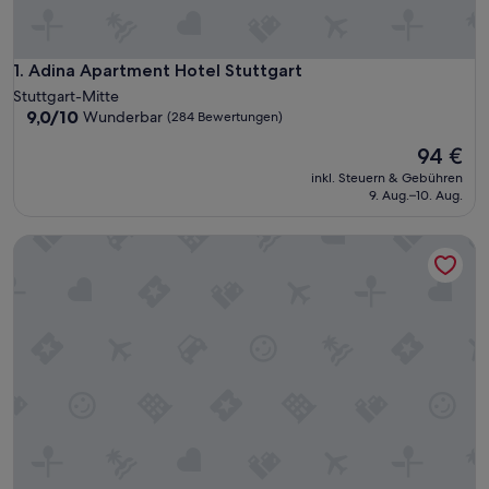
Adina Apartment Hotel Stuttgart
1. Adina Apartment Hotel Stuttgart
Stuttgart-Mitte
9.0
9,0/10
Wunderbar
(284 Bewertungen)
von
Der
94 €
10,
Preis
Wunderbar,
inkl. Steuern & Gebühren
beträgt
(284
9. Aug.–10. Aug.
94 €
Bewertungen)
CLOUD No7 LOFTS