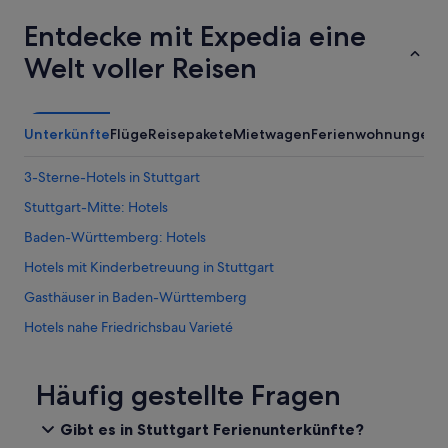
c
k
Entdecke mit Expedia eine
“
Welt voller Reisen
Unterkünfte
Flüge
Reisepakete
Mietwagen
Ferienwohnungen
A
3-Sterne-Hotels in Stuttgart
Stuttgart-Mitte: Hotels
Baden-Württemberg: Hotels
Hotels mit Kinderbetreuung in Stuttgart
Gasthäuser in Baden-Württemberg
Hotels nahe Friedrichsbau Varieté
Steigenberger Hotels in Stuttgart
Accor Hotels in Stuttgart
Häufig gestellte Fragen
Günstige in Stuttgart-Mitte
Gibt es in Stuttgart Ferienunterkünfte?
Hotels nahe Altes Schloss