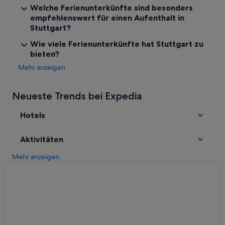
Welche Ferienunterkünfte sind besonders
Hotels nahe Schlossplatz
empfehlenswert für einen Aufenthalt in
Stuttgart?
Maritim Hotels in Stuttgart
Wie viele Ferienunterkünfte hat Stuttgart zu
Hotels mit Wellnessbereich in Stuttgart
bieten?
B&B in Baden-Württemberg
Mehr anzeigen
Motels in Stuttgart
Hotels mit Casino in Stuttgart
Neueste Trends bei Expedia
Ski in Stuttgart-Mitte
Hotels
Luxus in Stuttgart
Ferienparks in Baden-Württemberg
Aktivitäten
Hotels nahe Kultur- und Kongresszentrum Liederhalle
Mehr anzeigen
Centro Hotels in Stuttgart-Mitte
Hotels mit Aussicht in Stuttgart-Mitte
Historische in Stuttgart-Mitte
Pensionen in Regierungsbezirk Stuttgart