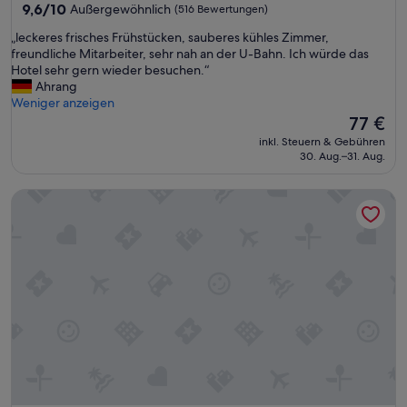
9.6
9,6/10
Außergewöhnlich
(516 Bewertungen)
von
„
„leckeres frisches Frühstücken, sauberes kühles Zimmer,
10,
l
freundliche Mitarbeiter, sehr nah an der U-Bahn. Ich würde das
Außergewöhnlich,
e
Hotel sehr gern wieder besuchen.“
(516
c
Ahrang
Bewertungen)
k
Weniger anzeigen
e
Der
77 €
r
Preis
inkl. Steuern & Gebühren
e
beträgt
30. Aug.–31. Aug.
s
77 €
f
Numa Stuttgart Rotebühlplatz
r
i
s
c
h
e
s
F
r
ü
h
s
t