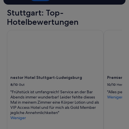
s
a
e
m
Stuttgart: Top-
h
W
r
o
Hotelbewertungen
n
c
a
h
nestor Hotel Stuttgart-Ludwigsburg
Premier Inn
h
e
a
n
n
e
d
n
e
d
r
e
U
b
-
i
B
s
nestor Hotel Stuttgart-Ludwigsburg
Premier In
a
5
8/10
Gut
10/10
Hervor
h
U
n
h
"Frühstück ist umfangreich! Service an der Bar
"Alles perfe
.
r
Abends immer wunderbar! Leider fehlte dieses
Weniger
I
m
Mal in meinem Zimmer eine Körper Lotion und als
c
o
VIP Access Hotel und für mich als Gold Member
h
r
jegliche Annehmlichkeiten"
w
g
Weniger
ü
e
r
n