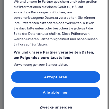
Wir und unsere
16
Partner speichern und/ oder greifen
Rechtliche Hinweise/Kontakt
De Waterkant: Hotels
auf Informationen auf einem Gerät zu, z.B. auf
eindeutige Kennungen in Cookies, um
Inhaltsrichtlinien und Melden von Inhalten
2-Sterne-Hotels in Kapstadt
personenbezogene Daten zu verarbeiten. Sie können
B&B in Kapstadt
Ihre Präferenzen akzeptieren oder verwalten. Klicken
Hilfe
Hotels mit Fitnessbereich in Kapstadt
Sie dazu bitte unten oder besuchen Sie jederzeit die
Hilfe
Seite der Datenschutzrichtlinie. Diese Präferenzen
Village & Life Hotels in De Waterkant
werden unseren Partnern signalisiert und haben keinen
Flug stornieren
Wohnungen in Kapstadt
Einfluss auf Surfdaten.
Hotel- oder Ferienunterkunftsbuchung stornieren
Kapstadt Hotels
Wir und unsere Partner verarbeiten Daten,
Rückerstattungsdauer
5-Sterne-Hotels in Victoria & Alfred Waterfront
um Folgendes bereitzustellen:
Expedia-Gutschein einlösen
Hotels nahe Greenmarket Square
Verwendung genauer Standortdaten.
Endgeräteeigenschaften zur Identifikation aktiv abfragen.
Hotels nahe District Six Museum
Internationale Reisedokumente
Speichern von oder Zugriff auf Informationen auf einem
Akzeptieren
Endgerät. Personalisierte Werbung und Inhalte, Messung
Hotels nahe De Waal Park
von Werbeleistung und der Performance von Inhalten,
Zielgruppenforschung sowie Entwicklung und
Hotels nahe Long Street
Verbesserung von Angeboten.
Alle ablehnen
Villen in Kapstadt
© 2026 Expedia, Inc., ein Unternehmen der Expedia Group. Alle Rechte
Liste der Partner (Lieferanten)
vorbehalten. Expedia und das Expedia-Logo sind Handelsmarken oder
Romantische in Kapstadt
eingetragene Handelsmarken von Expedia, Inc.
Zwecke anzeigen