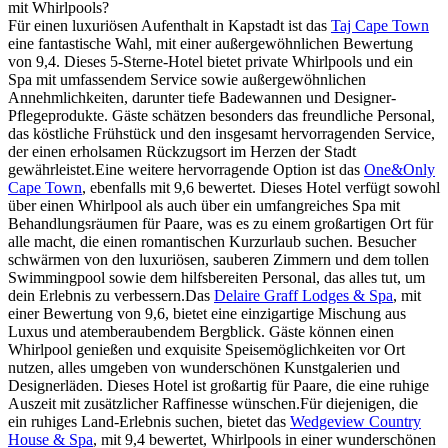
mit Whirlpools?
Für einen luxuriösen Aufenthalt in Kapstadt ist das
Taj Cape Town
eine fantastische Wahl, mit einer außergewöhnlichen Bewertung
von 9,4. Dieses 5-Sterne-Hotel bietet private Whirlpools und ein
Spa mit umfassendem Service sowie außergewöhnlichen
Annehmlichkeiten, darunter tiefe Badewannen und Designer-
Pflegeprodukte. Gäste schätzen besonders das freundliche Personal,
das köstliche Frühstück und den insgesamt hervorragenden Service,
der einen erholsamen Rückzugsort im Herzen der Stadt
gewährleistet.Eine weitere hervorragende Option ist das
One&Only
Cape Town
, ebenfalls mit 9,6 bewertet. Dieses Hotel verfügt sowohl
über einen Whirlpool als auch über ein umfangreiches Spa mit
Behandlungsräumen für Paare, was es zu einem großartigen Ort für
alle macht, die einen romantischen Kurzurlaub suchen. Besucher
schwärmen von den luxuriösen, sauberen Zimmern und dem tollen
Swimmingpool sowie dem hilfsbereiten Personal, das alles tut, um
dein Erlebnis zu verbessern.Das
Delaire Graff Lodges & Spa
, mit
einer Bewertung von 9,6, bietet eine einzigartige Mischung aus
Luxus und atemberaubendem Bergblick. Gäste können einen
Whirlpool genießen und exquisite Speisemöglichkeiten vor Ort
nutzen, alles umgeben von wunderschönen Kunstgalerien und
Designerläden. Dieses Hotel ist großartig für Paare, die eine ruhige
Auszeit mit zusätzlicher Raffinesse wünschen.Für diejenigen, die
ein ruhiges Land-Erlebnis suchen, bietet das
Wedgeview Country
House & Spa
, mit 9,4 bewertet, Whirlpools in einer wunderschönen