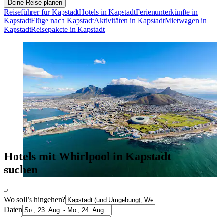
Deine Reise planen
Reiseführer für Kapstadt
Hotels in Kapstadt
Ferienunterkünfte in
Kapstadt
Flüge nach Kapstadt
Aktivitäten in Kapstadt
Mietwagen in
Kapstadt
Reisepakete in Kapstadt
Hotels mit Whirlpool in Kapstadt
suchen
Wo soll’s hingehen?
Daten