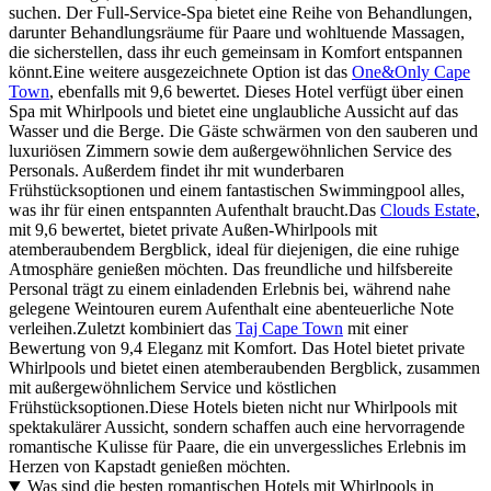
suchen. Der Full-Service-Spa bietet eine Reihe von Behandlungen,
darunter Behandlungsräume für Paare und wohltuende Massagen,
die sicherstellen, dass ihr euch gemeinsam in Komfort entspannen
könnt.Eine weitere ausgezeichnete Option ist das
One&Only Cape
Town
, ebenfalls mit 9,6 bewertet. Dieses Hotel verfügt über einen
Spa mit Whirlpools und bietet eine unglaubliche Aussicht auf das
Wasser und die Berge. Die Gäste schwärmen von den sauberen und
luxuriösen Zimmern sowie dem außergewöhnlichen Service des
Personals. Außerdem findet ihr mit wunderbaren
Frühstücksoptionen und einem fantastischen Swimmingpool alles,
was ihr für einen entspannten Aufenthalt braucht.Das
Clouds Estate
,
mit 9,6 bewertet, bietet private Außen-Whirlpools mit
atemberaubendem Bergblick, ideal für diejenigen, die eine ruhige
Atmosphäre genießen möchten. Das freundliche und hilfsbereite
Personal trägt zu einem einladenden Erlebnis bei, während nahe
gelegene Weintouren eurem Aufenthalt eine abenteuerliche Note
verleihen.Zuletzt kombiniert das
Taj Cape Town
mit einer
Bewertung von 9,4 Eleganz mit Komfort. Das Hotel bietet private
Whirlpools und bietet einen atemberaubenden Bergblick, zusammen
mit außergewöhnlichem Service und köstlichen
Frühstücksoptionen.Diese Hotels bieten nicht nur Whirlpools mit
spektakulärer Aussicht, sondern schaffen auch eine hervorragende
romantische Kulisse für Paare, die ein unvergessliches Erlebnis im
Herzen von Kapstadt genießen möchten.
Was sind die besten romantischen Hotels mit Whirlpools in