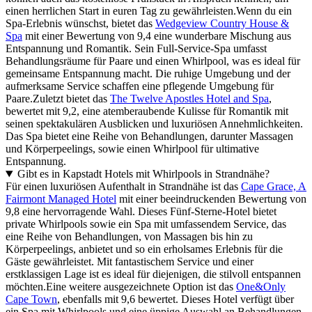
einen herrlichen Start in euren Tag zu gewährleisten.Wenn du ein
Spa-Erlebnis wünschst, bietet das
Wedgeview Country House &
Spa
mit einer Bewertung von 9,4 eine wunderbare Mischung aus
Entspannung und Romantik. Sein Full-Service-Spa umfasst
Behandlungsräume für Paare und einen Whirlpool, was es ideal für
gemeinsame Entspannung macht. Die ruhige Umgebung und der
aufmerksame Service schaffen eine pflegende Umgebung für
Paare.Zuletzt bietet das
The Twelve Apostles Hotel and Spa
,
bewertet mit 9,2, eine atemberaubende Kulisse für Romantik mit
seinen spektakulären Ausblicken und luxuriösen Annehmlichkeiten.
Das Spa bietet eine Reihe von Behandlungen, darunter Massagen
und Körperpeelings, sowie einen Whirlpool für ultimative
Entspannung.
Gibt es in Kapstadt Hotels mit Whirlpools in Strandnähe?
Für einen luxuriösen Aufenthalt in Strandnähe ist das
Cape Grace, A
Fairmont Managed Hotel
mit einer beeindruckenden Bewertung von
9,8 eine hervorragende Wahl. Dieses Fünf-Sterne-Hotel bietet
private Whirlpools sowie ein Spa mit umfassendem Service, das
eine Reihe von Behandlungen, von Massagen bis hin zu
Körperpeelings, anbietet und so ein erholsames Erlebnis für die
Gäste gewährleistet. Mit fantastischem Service und einer
erstklassigen Lage ist es ideal für diejenigen, die stilvoll entspannen
möchten.Eine weitere ausgezeichnete Option ist das
One&Only
Cape Town
, ebenfalls mit 9,6 bewertet. Dieses Hotel verfügt über
ein Spa mit Whirlpools und eine üppige Auswahl an Behandlungen,