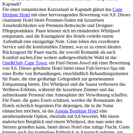
Kapstadt?
Für einen romantischen Kurzurlaub in Kapstadt glänzt das
Cape
Heritage Hotel
mit einer hervorragenden Bewertung von 9,8. Dieses
charmante Hotel bietet Premium-Suiten mit luxuriösen
Annehmlichkeiten wie Premium-Bettwäsche und Designer-
Pflegeprodukten. Paare können sich im einladenden Whirlpool
entspannen, und die Kunstgalerie des Hotels verleiht eurem
Aufenthalt eine einzigartige Note. Gäste loben den exzellenten
Service und die komfortablen Zimmer, was es zu einem idealen
Rückzugsort für Paare macht, die sowohl Romantik als auch
Komfort suchen.Eine weitere außergewöhnliche Wahl ist das
One&Only Cape Town
, ein Fünf-Sterne-Juwel mit einer Bewertung
von 9,6. Dieses gehobene Hotel bietet einen Full-Service-Spa mit
einer Reihe von Behandlungen, einschließlich Behandlungsräumen
für Paare, die eine großartige Gelegenheit zur gemeinsamen
Entspannung bieten. Der Whirlpool und die Sauna verbessern das
Wellness-Erlebnis, während die luxuriösen Zimmer und das
aufmerksame Personal eine Atmosphäre der Verwöhnung schaffen.
Für Paare, die gutes Essen schätzen, werden die Restaurants des
Hotels sicherlich begeistern.Für diejenigen, die in die Natur
eintauchen möchten, ist das
Angala Boutique Hotel
eine
atemberaubende Option, ebenfalls mit 9,8 bewertet. Mit einem
malerischen Bergblick und einem Whirlpool, den man unter den
Sternen genießen kann, bietet dieses Hotel eine ruhige Flucht. Gäste
können auch das kostenlose Frühstück in Anspruch nehmen, um