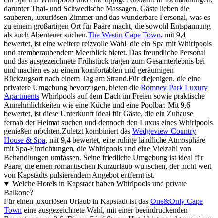
darunter Thai- und Schwedische Massagen. Gäste lieben die
sauberen, luxuriösen Zimmer und das wunderbare Personal, was es
zu einem großartigen Ort für Paare macht, die sowohl Entspannung
als auch Abenteuer suchen.
The Westin Cape Town
, mit 9,4
bewertet, ist eine weitere reizvolle Wahl, die ein Spa mit Whirlpools
und atemberaubendem Meerblick bietet. Das freundliche Personal
und das ausgezeichnete Frühstück tragen zum Gesamterlebnis bei
und machen es zu einem komfortablen und geräumigen
Rückzugsort nach einem Tag am Strand.Für diejenigen, die eine
privatere Umgebung bevorzugen, bieten die
Romney Park Luxury
Apartments
Whirlpools auf dem Dach im Freien sowie praktische
Annehmlichkeiten wie eine Küche und eine Poolbar. Mit 9,6
bewertet, ist diese Unterkunft ideal für Gäste, die ein Zuhause
fernab der Heimat suchen und dennoch den Luxus eines Whirlpools
genießen möchten.Zuletzt kombiniert das
Wedgeview Country
House & Spa
, mit 9,4 bewertet, eine ruhige ländliche Atmosphäre
mit Spa-Einrichtungen, die Whirlpools und eine Vielzahl von
Behandlungen umfassen. Seine friedliche Umgebung ist ideal für
Paare, die einen romantischen Kurzurlaub wünschen, der nicht weit
von Kapstadts pulsierendem Angebot entfernt ist.
Welche Hotels in Kapstadt haben Whirlpools und private
Balkone?
Für einen luxuriösen Urlaub in Kapstadt ist das
One&Only Cape
Town
eine ausgezeichnete Wahl, mit einer beeindruckenden