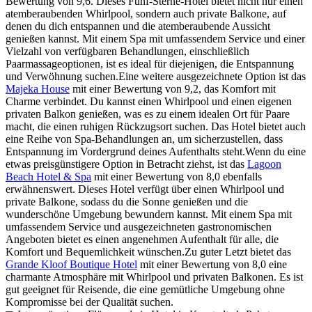
Bewertung von 9,6. Dieses Fünf-Sterne-Hotel bietet nicht nur einen
atemberaubenden Whirlpool, sondern auch private Balkone, auf
denen du dich entspannen und die atemberaubende Aussicht
genießen kannst. Mit einem Spa mit umfassendem Service und einer
Vielzahl von verfügbaren Behandlungen, einschließlich
Paarmassageoptionen, ist es ideal für diejenigen, die Entspannung
und Verwöhnung suchen.Eine weitere ausgezeichnete Option ist das
Majeka House
mit einer Bewertung von 9,2, das Komfort mit
Charme verbindet. Du kannst einen Whirlpool und einen eigenen
privaten Balkon genießen, was es zu einem idealen Ort für Paare
macht, die einen ruhigen Rückzugsort suchen. Das Hotel bietet auch
eine Reihe von Spa-Behandlungen an, um sicherzustellen, dass
Entspannung im Vordergrund deines Aufenthalts steht.Wenn du eine
etwas preisgünstigere Option in Betracht ziehst, ist das
Lagoon
Beach Hotel & Spa
mit einer Bewertung von 8,0 ebenfalls
erwähnenswert. Dieses Hotel verfügt über einen Whirlpool und
private Balkone, sodass du die Sonne genießen und die
wunderschöne Umgebung bewundern kannst. Mit einem Spa mit
umfassendem Service und ausgezeichneten gastronomischen
Angeboten bietet es einen angenehmen Aufenthalt für alle, die
Komfort und Bequemlichkeit wünschen.Zu guter Letzt bietet das
Grande Kloof Boutique Hotel
mit einer Bewertung von 8,0 eine
charmante Atmosphäre mit Whirlpool und privaten Balkonen. Es ist
gut geeignet für Reisende, die eine gemütliche Umgebung ohne
Kompromisse bei der Qualität suchen.