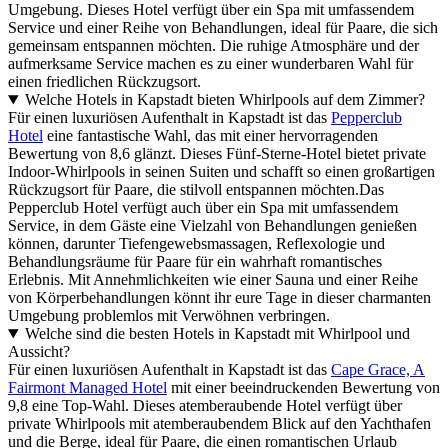
Umgebung. Dieses Hotel verfügt über ein Spa mit umfassendem
Service und einer Reihe von Behandlungen, ideal für Paare, die sich
gemeinsam entspannen möchten. Die ruhige Atmosphäre und der
aufmerksame Service machen es zu einer wunderbaren Wahl für
einen friedlichen Rückzugsort.
Welche Hotels in Kapstadt bieten Whirlpools auf dem Zimmer?
Für einen luxuriösen Aufenthalt in Kapstadt ist das
Pepperclub
Hotel
eine fantastische Wahl, das mit einer hervorragenden
Bewertung von 8,6 glänzt. Dieses Fünf-Sterne-Hotel bietet private
Indoor-Whirlpools in seinen Suiten und schafft so einen großartigen
Rückzugsort für Paare, die stilvoll entspannen möchten.Das
Pepperclub Hotel verfügt auch über ein Spa mit umfassendem
Service, in dem Gäste eine Vielzahl von Behandlungen genießen
können, darunter Tiefengewebsmassagen, Reflexologie und
Behandlungsräume für Paare für ein wahrhaft romantisches
Erlebnis. Mit Annehmlichkeiten wie einer Sauna und einer Reihe
von Körperbehandlungen könnt ihr eure Tage in dieser charmanten
Umgebung problemlos mit Verwöhnen verbringen.
Welche sind die besten Hotels in Kapstadt mit Whirlpool und
Aussicht?
Für einen luxuriösen Aufenthalt in Kapstadt ist das
Cape Grace, A
Fairmont Managed Hotel
mit einer beeindruckenden Bewertung von
9,8 eine Top-Wahl. Dieses atemberaubende Hotel verfügt über
private Whirlpools mit atemberaubendem Blick auf den Yachthafen
und die Berge, ideal für Paare, die einen romantischen Urlaub