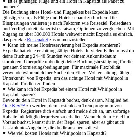
Ist es günstiger, Flüge und ein Hotel in Kapstadt als Paket zu
buchen?
Die Buchung eines Hotel- und Flugpakets bei Expedia kann
günstiger sein, als Flüge und Hotels separat zu buchen. Die
Einsparungen variieren je nach Faktoren wie Reiseziel, Reisedaten
und Verfügbarkeit, daher ist es ratsam, Optionen zu vergleichen. Mit
Zugang zu über 300.000 Hotels weltweit macht Expedia es einfach,
das perfekte
Reisepaket
zusammenzustellen.
Kann ich meine Hotelreservierung bei Expedia stornieren?
Expedia hat viele erstattungsfähige Hotels. In vielen Fällen musst du
deine Buchung 24–48 Stunden vor deinem Ankunftsdatum
stornieren. Überprüfe unbedingt deine Buchungsbestätigung für die
genauen Stornierungsbedingungen. Für maximale Flexibilität
verwende während deiner Suche den Filter "Voll erstattungsfähige
Unterkunft" von Expedia, um das richtige Hotel mit Whirlpool in
Kapstadt für dich zu finden.
Wie kann ich bei Expedia bei einem Hotel mit Whirlpool in
Kapstadt sparen?
Bevor du dein Hotel in Kapstadt buchst, denk daran, Mitglied bei
One Key™
zu werden, dem kostenlosen Treueprogramm von
Expedia. Registriere dich einfach und melde dich an, um sofortige
Rabatte mit Mitgliederpreisen zu erhalten. Wenn du dein Hotel im
Voraus buchst, kannst du in der Regel sparen, aber es gibt auch
Last-minute-Angebote, die du dir ansehen solltest.
Wie viel kosten Hotels mit Whirlpools in Kapstadt?