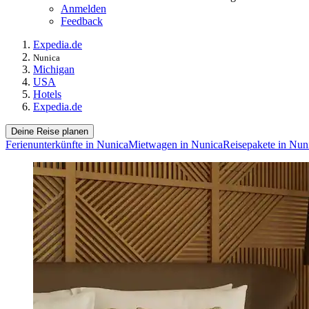
Anmelden
Feedback
Expedia.de
Nunica
Michigan
USA
Hotels
Expedia.de
Deine Reise planen
Ferienunterkünfte in Nunica
Mietwagen in Nunica
Reisepakete in Nun