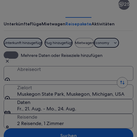
25
State
Park
Unterkünfte
Flüge
Mietwagen
Reisepakete
Aktivitäten
Unterkunft hinzugefügt
Flug hinzugefügt
Mietwagen
Economy
Ein sandiger Strand mit sanften Welle
Mehrere Daten oder Reiseziele hinzufügen
Abreiseort
Zielort
Muskegon State Park, Muskegon, Michigan, USA
Daten
Fr., 21. Aug. - Mo., 24. Aug.
Reisende
2 Reisende, 1 Zimmer
Suchen