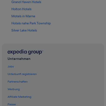
Grand Haven Hotels
Holton Hotels
Motels in Marne
Hotels nahe Park Township
Silver Lake Hotels
Mears Hotels
Cottages in Holland
Fremont Hotels
Muskegon Hotels
Unternehmen
Walker Hotels
Jobs
West Olive Hotels
Unterkunft registrieren
Hotels mit Wellnessbereich in Hart
Partnerschaften
Rothbury Hotels
Werbung
Hotels nahe Electric Forest
Affiliate Marketing
Ravenna Hotels
Presse