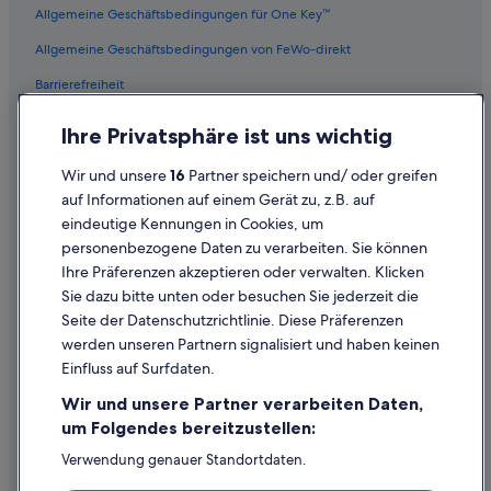
Twin Lake Hotels
Allgemeine Geschäftsbedingungen für One Key™
Nunica Hotels
Allgemeine Geschäftsbedingungen von FeWo-direkt
Hotels nahe Bahnhof Holland
Barrierefreiheit
Fruitport Hotels
Datenschutz
Ihre Privatsphäre ist uns wichtig
Newaygo Hotels
Cookies
Wir und unsere
16
Partner speichern und/ oder greifen
Marne Hotels
Rechtliche Hinweise/Kontakt
auf Informationen auf einem Gerät zu, z.B. auf
eindeutige Kennungen in Cookies, um
Inhaltsrichtlinien und Melden von Inhalten
personenbezogene Daten zu verarbeiten. Sie können
Ihre Präferenzen akzeptieren oder verwalten. Klicken
Hilfe
Sie dazu bitte unten oder besuchen Sie jederzeit die
Hilfe
Seite der Datenschutzrichtlinie. Diese Präferenzen
werden unseren Partnern signalisiert und haben keinen
Flug stornieren
Einfluss auf Surfdaten.
Hotel- oder Ferienunterkunftsbuchung stornieren
Wir und unsere Partner verarbeiten Daten,
Rückerstattungsdauer
um Folgendes bereitzustellen:
Expedia-Gutschein einlösen
Verwendung genauer Standortdaten.
Endgeräteeigenschaften zur Identifikation aktiv abfragen.
Internationale Reisedokumente