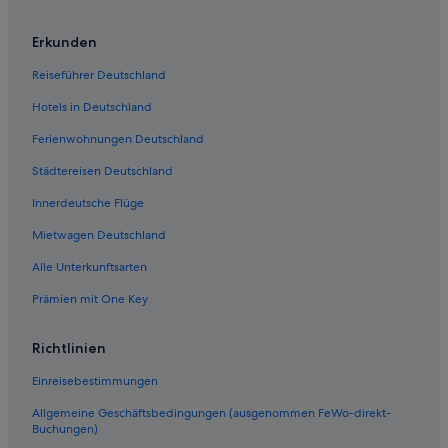
Coopersville Hotels
Hotels mit Frühstück in Holland
Erkunden
Hausboote in West-Michigan
Reiseführer Deutschland
Allendale Hotels
Hotels in Deutschland
Hesperia Hotels
Ferienwohnungen Deutschland
Spring Lake Hotels
Städtereisen Deutschland
Montague Hotels
Innerdeutsche Flüge
Hart Hotels
Mietwagen Deutschland
Hotels mit Aussicht in West-Michigan
Alle Unterkunftsarten
Whitehall Hotels
Prämien mit One Key
Hotels nahe Holland State Park
Shelby Hotels
Richtlinien
Hotels nahe Grand Valley State University
Einreisebestimmungen
Wohnungen in Muskegon
Allgemeine Geschäftsbedingungen (ausgenommen FeWo-direkt-
New Era Hotels
Buchungen)