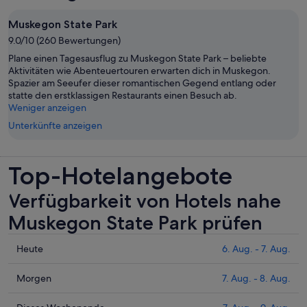
Muskegon State Park
9.0/10 (260 Bewertungen)
Plane einen Tagesausflug zu Muskegon State Park – beliebte
Aktivitäten wie Abenteuertouren erwarten dich in Muskegon.
Spazier am Seeufer dieser romantischen Gegend entlang oder
statte den erstklassigen Restaurants einen Besuch ab.
Weniger anzeigen
Unterkünfte anzeigen
Top-Hotelangebote
Verfügbarkeit von Hotels nahe
Muskegon State Park prüfen
Prüfe
Heute
6. Aug. - 7. Aug.
die
Preise
Prüfe
Morgen
7. Aug. - 8. Aug.
nahe
die
Muskegon