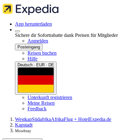
App herunterladen
Sichere dir Sofortrabatte dank Preisen für Mitglieder
Anmelden
Posteingang
Reisen buchen
Hilfe
Deutsch · EUR · DE
Unterkunft registrieren
Meine Reisen
Feedback
Westkap
Südafrika
Afrika
Flug + Hotel
Expedia.de
Kapstadt
Mowbray