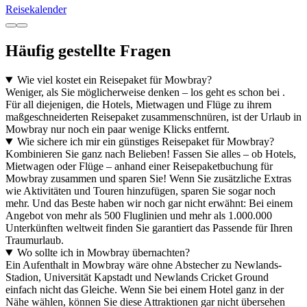
Reisekalender
Häufig gestellte Fragen
Wie viel kostet ein Reisepaket für Mowbray?
Weniger, als Sie möglicherweise denken – los geht es schon bei .
Für all diejenigen, die Hotels, Mietwagen und Flüge zu ihrem
maßgeschneiderten Reisepaket zusammenschnüren, ist der Urlaub in
Mowbray nur noch ein paar wenige Klicks entfernt.
Wie sichere ich mir ein günstiges Reisepaket für Mowbray?
Kombinieren Sie ganz nach Belieben! Fassen Sie alles – ob Hotels,
Mietwagen oder Flüge – anhand einer Reisepaketbuchung für
Mowbray zusammen und sparen Sie! Wenn Sie zusätzliche Extras
wie Aktivitäten und Touren hinzufügen, sparen Sie sogar noch
mehr. Und das Beste haben wir noch gar nicht erwähnt: Bei einem
Angebot von mehr als 500 Fluglinien und mehr als 1.000.000
Unterkünften weltweit finden Sie garantiert das Passende für Ihren
Traumurlaub.
Wo sollte ich in Mowbray übernachten?
Ein Aufenthalt in Mowbray wäre ohne Abstecher zu Newlands-
Stadion, Universität Kapstadt und Newlands Cricket Ground
einfach nicht das Gleiche. Wenn Sie bei einem Hotel ganz in der
Nähe wählen, können Sie diese Attraktionen gar nicht übersehen