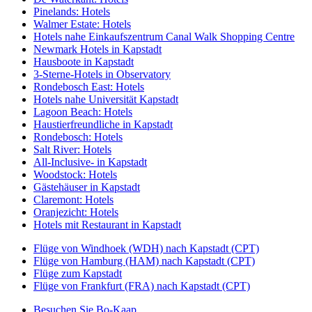
Pinelands: Hotels
Walmer Estate: Hotels
Hotels nahe Einkaufszentrum Canal Walk Shopping Centre
Newmark Hotels in Kapstadt
Hausboote in Kapstadt
3-Sterne-Hotels in Observatory
Rondebosch East: Hotels
Hotels nahe Universität Kapstadt
Lagoon Beach: Hotels
Haustierfreundliche in Kapstadt
Rondebosch: Hotels
Salt River: Hotels
All-Inclusive- in Kapstadt
Woodstock: Hotels
Gästehäuser in Kapstadt
Claremont: Hotels
Oranjezicht: Hotels
Hotels mit Restaurant in Kapstadt
Flüge von Windhoek (WDH) nach Kapstadt (CPT)
Flüge von Hamburg (HAM) nach Kapstadt (CPT)
Flüge zum Kapstadt
Flüge von Frankfurt (FRA) nach Kapstadt (CPT)
Besuchen Sie Bo-Kaap