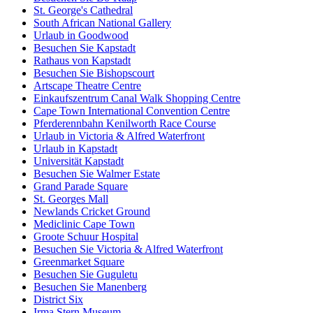
St. George's Cathedral
South African National Gallery
Urlaub in Goodwood
Besuchen Sie Kapstadt
Rathaus von Kapstadt
Besuchen Sie Bishopscourt
Artscape Theatre Centre
Einkaufszentrum Canal Walk Shopping Centre
Cape Town International Convention Centre
Pferderennbahn Kenilworth Race Course
Urlaub in Victoria & Alfred Waterfront
Urlaub in Kapstadt
Universität Kapstadt
Besuchen Sie Walmer Estate
Grand Parade Square
St. Georges Mall
Newlands Cricket Ground
Mediclinic Cape Town
Groote Schuur Hospital
Besuchen Sie Victoria & Alfred Waterfront
Greenmarket Square
Besuchen Sie Guguletu
Besuchen Sie Manenberg
District Six
Irma Stern Museum