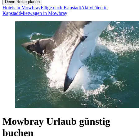
Deine Reise planen
Hotels in Mowbray
Flüge nach Kapstadt
Aktivitäten in
Kapstadt
Mietwagen in Mowbray
Mowbray Urlaub günstig
buchen