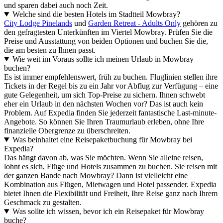
und sparen dabei auch noch Zeit.
Welche sind die besten Hotels im Stadtteil Mowbray?
City Lodge Pinelands
und
Garden Retreat - Adults Only
gehören zu
den gefragtesten Unterkünften im Viertel Mowbray. Prüfen Sie die
Preise und Ausstattung von beiden Optionen und buchen Sie die,
die am besten zu Ihnen passt.
Wie weit im Voraus sollte ich meinen Urlaub in Mowbray
buchen?
Es ist immer empfehlenswert, früh zu buchen. Fluglinien stellen ihre
Tickets in der Regel bis zu ein Jahr vor Abflug zur Verfügung – eine
gute Gelegenheit, um sich Top-Preise zu sichern. Ihnen schwebt
eher ein Urlaub in den nächsten Wochen vor? Das ist auch kein
Problem. Auf Expedia finden Sie jederzeit fantastische Last-minute-
Angebote. So können Sie Ihren Traumurlaub erleben, ohne Ihre
finanzielle Obergrenze zu überschreiten.
Was beinhaltet eine Reisepaketbuchung für Mowbray bei
Expedia?
Das hängt davon ab, was Sie möchten. Wenn Sie alleine reisen,
lohnt es sich, Flüge und Hotels zusammen zu buchen. Sie reisen mit
der ganzen Bande nach Mowbray? Dann ist vielleicht eine
Kombination aus Flügen, Mietwagen und Hotel passender. Expedia
bietet Ihnen die Flexibilität und Freiheit, Ihre Reise ganz nach Ihrem
Geschmack zu gestalten.
Was sollte ich wissen, bevor ich ein Reisepaket für Mowbray
buche?