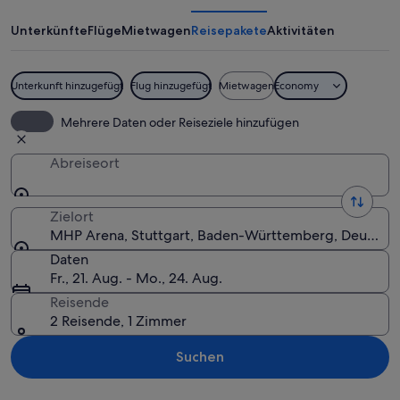
Unterkünfte
Flüge
Mietwagen
Reisepakete
Aktivitäten
Unterkunft hinzugefügt
Flug hinzugefügt
Mietwagen
Economy
Ein Sportbekladungsladen mit Trikots,
Mehrere Daten oder Reiseziele hinzufügen
Abreiseort
Zielort
MHP Arena, Stuttgart, Baden-Württemberg, Deutschl
Daten
Fr., 21. Aug. - Mo., 24. Aug.
Reisende
2 Reisende, 1 Zimmer
Suchen
Karte erkunden