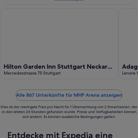
Aug.
Hilton Garden Inn Stuttgart Neckar Park
Adagio S
Hilton Garden Inn Stuttgart Neckar
Adagi
Park
Mercedesstrasse 75 Stuttgart
Lenore-V
Alle 867 Unterkünfte für MHP Arena anzeigen
Dies ist der niedrigste Preis pro Nacht für 1 Übernachtung von 2 Erwachsenen, der
in den letzten 24 Stunden gefunden wurde. Preise und Verfügbarkeiten können
sich ändern. Es können zusätzliche Bedingungen gelten.
Entdecke mit Expedia eine