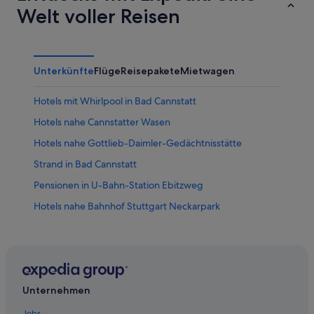
Welt voller Reisen
Unterkünfte
Flüge
Reisepakete
Mietwagen
Hotels mit Whirlpool in Bad Cannstatt
Hotels nahe Cannstatter Wasen
Hotels nahe Gottlieb-Daimler-Gedächtnisstätte
Strand in Bad Cannstatt
Pensionen in U-Bahn-Station Ebitzweg
Hotels nahe Bahnhof Stuttgart Neckarpark
Hotels mit Frühstück in Stuttgart-Ost
Hotels mit Meerblick in Bad Cannstatt
Hostels in U-Bahn-Station Im Degen
Pensionen in Bahnhof Stuttgart-Bad Cannstatt
Unternehmen
Hotels nahe U-Bahn-Station Untertürkheim
Jobs