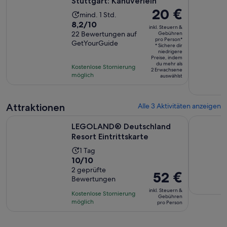
Stuttgart: Kanuverleih
Der
20 €
Die
mind. 1 Std.
Preis
8.2
8,2/10
Aktivität
inkl. Steuern &
beträgt
von
22 Bewertungen auf
Gebühren
dauert
pro Person*
20 €
GetYourGuide
10,
1 Stunde
* Sichere dir
pro
niedrigere
basierend
Preise, indem
Person*
du mehr als
auf
Kostenlose Stornierung
2 Erwachsene
möglich
22
auswählst
Bewertungen.
Attraktionen
Alle 3 Aktivitäten anzeigen
Wird in eine
LEGOLAND® Deutschland Resort Eintrittskarte
PEPPA PIG 
LEGOLAND® Deutschland
Resort Eintrittskarte
Die
1 Tag
10.0
10/10
Aktivität
von
2 geprüfte
dauert
Der
52 €
Bewertungen
10,
1 Tag
Preis
basierend
inkl. Steuern &
Kostenlose Stornierung
beträgt
Gebühren
auf
möglich
pro Person
52 €
2
pro
Bewertungen.