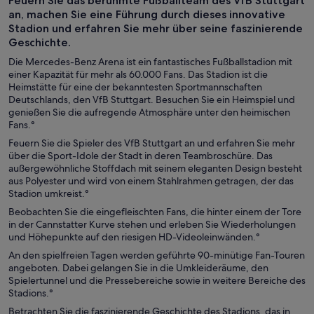
Feuern Sie das berühmte Fußballteam des VfB Stuttgart
Touren
an, machen Sie eine Führung durch dieses innovative
Stadion und erfahren Sie mehr über seine faszinierende
Geschichte.
Die Mercedes-Benz Arena ist ein fantastisches Fußballstadion mit
einer Kapazität für mehr als 60.000 Fans. Das Stadion ist die
Heimstätte für eine der bekanntesten Sportmannschaften
Deutschlands, den VfB Stuttgart. Besuchen Sie ein Heimspiel und
genießen Sie die aufregende Atmosphäre unter den heimischen
Fans.
°
Feuern Sie die Spieler des VfB Stuttgart an und erfahren Sie mehr
über die Sport-Idole der Stadt in deren Teambroschüre. Das
außergewöhnliche Stoffdach mit seinem eleganten Design besteht
aus Polyester und wird von einem Stahlrahmen getragen, der das
Stadion umkreist.
°
Beobachten Sie die eingefleischten Fans, die hinter einem der Tore
in der Cannstatter Kurve stehen und erleben Sie Wiederholungen
und Höhepunkte auf den riesigen HD-Videoleinwänden.
°
An den spielfreien Tagen werden geführte 90-minütige Fan-Touren
angeboten. Dabei gelangen Sie in die Umkleideräume, den
Spielertunnel und die Pressebereiche sowie in weitere Bereiche des
Stadions.
°
Betrachten Sie die faszinierende Geschichte des Stadions, das in