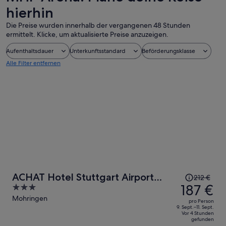
hierhin
Die Preise wurden innerhalb der vergangenen 48 Stunden
ermittelt. Klicke, um aktualisierte Preise anzuzeigen.
Aufenthaltsdauer
Unterkunftsstandard
Beförderungsklasse
Alle Filter entfernen
Der
ACHAT Hotel Stuttgart Airport
212 €
Preis
187 €
3
Messe
betrug
out
Mohringen
pro Person
212 €,
of
9. Sept.–11. Sept.
Vor 4 Stunden
jetzt
5
gefunden