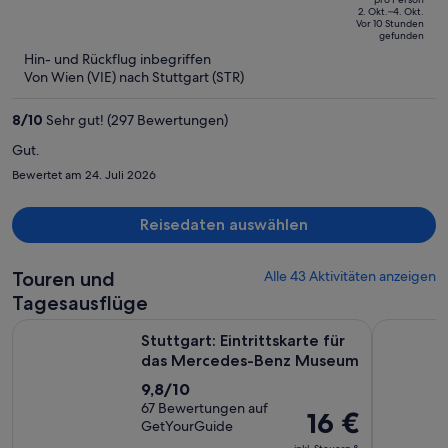
311 €,
of
2. Okt.–4. Okt.
Vor 10 Stunden
jetzt
5
gefunden
beträgt
Hin- und Rückflug inbegriffen
er
Von Wien (VIE) nach Stuttgart (STR)
275 €
pro
8
/
10
Sehr gut! (297 Bewertungen)
Person
Gut.
Bewertet am 24. Juli 2026
Reisedaten auswählen
Touren und
Alle 43 Aktivitäten anzeigen
Tagesausflüge
Wir
Stuttgart: Eintrittskarte für das Mercedes-Benz Museum
Stuttgart:
Stuttgart: Eintrittskarte für
das Mercedes-Benz Museum
9.8
9,8/10
von
67 Bewertungen auf
Der
16 €
GetYourGuide
10,
Preis