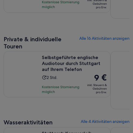
basierend
inkl. Steuern &
Kostenlose Stornierung
beträgt
Gebühren
auf
möglich
pro Erw.
16 €
67
pro
Bewertungen.
Erw.
Private & individuelle
Alle 16 Aktivitäten anzeigen
Touren
Selbstgeführte englische Audiotour durch Stuttgart auf Ihr
Stuttgart 
Selbstgeführte englische
Audiotour durch Stuttgart
auf Ihrem Telefon
Der
9 €
Die
2 Std.
Preis
Aktivität
inkl. Steuern &
Kostenlose Stornierung
beträgt
Gebühren
dauert
möglich
pro Erw.
9 €
2
pro
Stunden
Erw.
Wasseraktivitäten
Alle 4 Aktivitäten anzeigen
Wird in einem neuen Tab geöffnet
Stuttgart: Kanuverleih
Stuttgart: