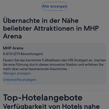
Person
Wird
Alle anzeigen
in
einem
Übernachte in der Nähe
neuen
Tab
beliebter Attraktionen in MHP
geöffnet
Arena
MHP Arena
8.8/10 (273 Bewertungen)
Feuern Sie das berühmte Fußballteam des VfB Stuttgart an, machen
Sie eine Führung durch dieses innovative Stadion und erfahren Sie
mehr über seine faszinierende Geschichte.
Weniger anzeigen
Unterkünfte anzeigen
Top-Hotelangebote
Verfügbarkeit von Hotels nahe