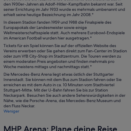
den 1930er-Jahren als Adolf-Hitler-Kampfbahn bekannt war. Seit
seiner Errichtung im Jahr 1933 wurde es mehrmals umbenannt und
erhielt seine heutige Bezeichnung im Jahr 2008.
°
In diesem Stadion fanden 1959 und 1988 die Finalspiele des
Europapokals der Landesmeister sowie einige
Weltmeisterschaftsspiele statt. Auch mehrere Eurobowl-Endspiele
im American Football wurden hier ausgetragen.
°
Tickets für ein Spiel können Sie auf der offiziellen Website des
Vereins erwerben oder Sie gehen direkt zum Fan-Center im Stadion
oder zum VfB City-Shop im Stadtzentrum. Die Touren werden zu
einem moderaten Preis angeboten und finden mehrmals pro
Woche meistens mittags und nachmittags statt.
°
Die Mercedes-Benz Arena liegt etwas östlich der Stuttgarter
Innenstadt. Sie können mit dem Bus zum Stadion fahren oder Sie
erreichen es mit dem Auto in ca. 10 Minuten vom Stadtviertel
Stuttgart-Mitte. Mit der U-Bahn fahren Sie bis zur Station
Neckarpark. Besuchen Sie auch andere Sehenswürdigkeiten in der
Nähe, wie die Porsche-Arena, das Mercedes-Benz Museum und
den Fluss Neckar.
Weniger
MHP Arena: Plane deine Reise