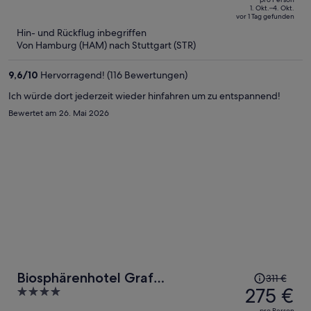
447 €,
of
1. Okt.–4. Okt.
vor 1 Tag gefunden
jetzt
5
Hin- und Rückflug inbegriffen
beträgt
Von Hamburg (HAM) nach Stuttgart (STR)
er
392 €
9,6
/
10
Hervorragend! (116 Bewertungen)
pro
Person
Ich würde dort jederzeit wieder hinfahren um zu entspannend!
Bewertet am 26. Mai 2026
Der
Biosphärenhotel Graf
311 €
Preis
275 €
4
Eberhard
betrug
out
pro Person