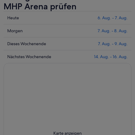
MHP Arena prüfen
Prüfe
Heute
6. Aug. - 7. Aug.
die
Preise
Prüfe
Morgen
7. Aug. - 8. Aug.
nahe
die
MHP
Preise
Prüfe
Dieses Wochenende
7. Aug. - 9. Aug.
Arena
nahe
die
für
MHP
Preise
Prüfe
Nächstes Wochenende
14. Aug. - 16. Aug.
heute
Arena
nahe
die
Nacht,
für
MHP
Preise
6.
morgen
Arena
nahe
Aug.
Nacht,
für
MHP
-
7.
dieses
Arena
7.
Aug.
Wochenende,
für
Aug.
-
7.
nächstes
8.
Aug.
Wochenende,
Aug.
-
14.
9.
Aug.
Aug.
-
16.
Karte anzeigen