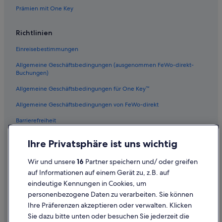
Prämien mit One Key
Romantische in Stuttgart-Ost
Veielbrunnen: Hotels
Richtlinien
Hotels nahe Hanns-Martin-Schleyer-Halle
Einreisebestimmungen
Ferienwohnungen in U-Bahn-Station
Allgemeine Geschäftsbedingungen (ausgenommen FeWo-direkt-
Schlotterbeckstraße
Buchungen)
Pensionen in Station Stuttgart-Untertürkheim
Allgemeine Geschäftsbedingungen für One Key™
Hotels nahe Bahnhof Stuttgart-Bad Cannstatt
Allgemeine Geschäftsbedingungen von FeWo-direkt
Aparthotels in U-Bahn-Station Mercedesstraße
Barrierefreiheit
Hotels mit Frühstück in Im Geiger
Datenschutz
Private Ferienhäuser in Bahnhof Stuttgart Ebitzweg
Ihre Privatsphäre ist uns wichtig
Cookies
Hostels in U-Bahn-Station Eszet
Wir und unsere
16
Partner speichern und/ oder greifen
Rechtliche Hinweise/Kontakt
Hotels mit Sauna in Stuttgart-Ost
auf Informationen auf einem Gerät zu, z.B. auf
eindeutige Kennungen in Cookies, um
Inhaltsrichtlinien und Melden von Inhalten
Aparthotels in U-Bahn-Station Im Degen
personenbezogene Daten zu verarbeiten. Sie können
Hotels nahe MHP Arena
Ihre Präferenzen akzeptieren oder verwalten. Klicken
Hilfe
Ski in Wangen
Sie dazu bitte unten oder besuchen Sie jederzeit die