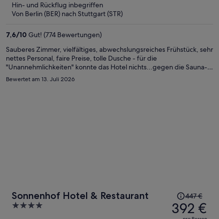
beträgt
Hin- und Rückflug inbegriffen
er
Von Berlin (BER) nach Stuttgart (STR)
187 €
pro
7,6
/
10
Gut! (774 Bewertungen)
Person
Sauberes Zimmer, vielfältiges, abwechslungsreiches Frühstück, sehr
nettes Personal, faire Preise, tolle Dusche - für die
"Unannehmlichkeiten" konnte das Hotel nichts...gegen die Sauna-
Hitze in den Zimmern wurde zumindest ein Ventilator zur Verfügung
Bewertet am 13. Juli 2026
gestellt. Geschäfte in unmittelbarer Nähe sucht man vergebens,
dafür ist der U-Bahn-Halt quasi direkt vor der Türe - ansonsten:
Industrie und Büros. Alles in allem ein sehr angenehmer Aufenthalt,
den ich nur empfehlen kann.
Der
Sonnenhof Hotel & Restaurant
447 €
Preis
392 €
4
betrug
out
pro Person