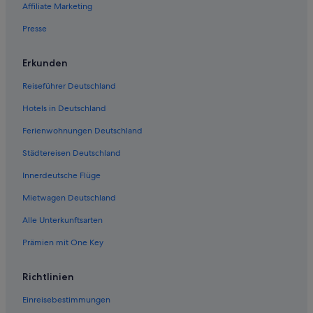
Affiliate Marketing
Haustierfreundliche in Bellevue
Presse
Hotels mit Frühstück in Bellevue
Wohnungen in Bellevue
Erkunden
Bellevue Hotels
Reiseführer Deutschland
Aparthotels in Bellevue
Hotels in Deutschland
Lodges in Bellevue
Ferienwohnungen Deutschland
Gasthöfe in Bellevue
Städtereisen Deutschland
Hotel-Resorts in Bellevue
Innerdeutsche Flüge
Motel One Hotels in Bellevue
Mietwagen Deutschland
Seattle Hotels
Alle Unterkunftsarten
Hotels mit Aussicht in Bellevue
Prämien mit One Key
Hotels mit Pool in Bellevue
Clyde Hill Hotels
Richtlinien
Strand in Bellevue
Einreisebestimmungen
Motel 6 Hotels in Eastside