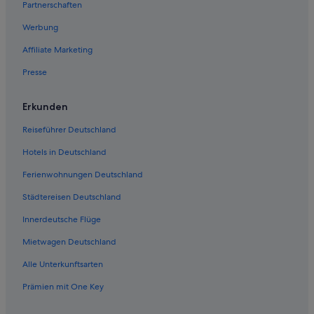
Partnerschaften
Overlake: Hotels
Werbung
Bellevue Hotels
Affiliate Marketing
Hotels mit Parkplatz in Bellevue
Presse
Hotels mit Kinderbetreuung in Bellevue
Aparthotels in Bellevue
Erkunden
Ferienwohnungen in Eastside
Reiseführer Deutschland
Hotels mit Restaurant in Bellevue
Hotels in Deutschland
Lakeview: Hotels
Ferienwohnungen Deutschland
B&B in Bellevue
Städtereisen Deutschland
Cottages in Bellevue
Innerdeutsche Flüge
Hotels mit Frühstück in Bellevue
Mietwagen Deutschland
Günstige in Bellevue
Alle Unterkunftsarten
Gasthöfe in Bellevue
Prämien mit One Key
Lodges in Bellevue