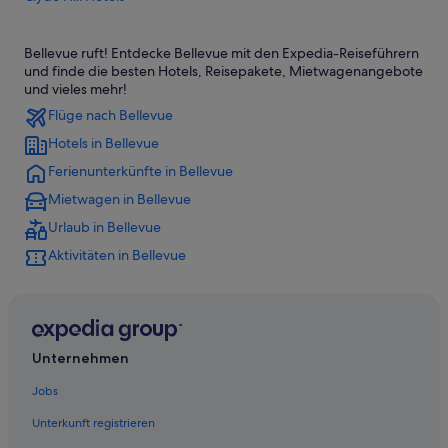
Hotels mit Aussicht in Bellevue
Bellevue ruft! Entdecke Bellevue mit den Expedia-Reiseführern
Hostels in Bellevue
und finde die besten Hotels, Reisepakete, Mietwagenangebote
5-Sterne-Hotels in Bellevue
und vieles mehr!
Flüge nach Bellevue
Hotels mit Casino in Bellevue
Hotels in Bellevue
University District: Hotels
Ferienunterkünfte in Bellevue
Ferienwohnungen in Bellevue
Mietwagen in Bellevue
Boutique- in Bellevue
Urlaub in Bellevue
Golf in Bellevue
Aktivitäten in Bellevue
Oakwood Hotels in Bellevue
Motel One Hotels in Bellevue
Luxus in Bellevue
Stevens: Hotels
Unternehmen
Hotels mit Pool in Capitol Hill
Jobs
Hotels nahe Microsoft Campus
Unterkunft registrieren
La Quinta Inn & Suites Hotels in Bellevue