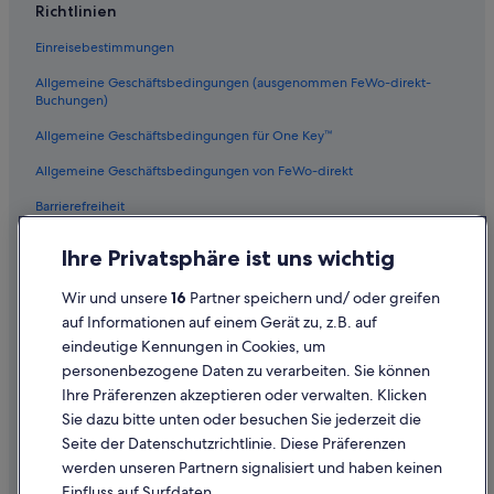
Medina Hotels
Richtlinien
Wohnungen in Bellevue
Einreisebestimmungen
Fairmont Hotels in Bellevue
Allgemeine Geschäftsbedingungen (ausgenommen FeWo-direkt-
Motels in Bellevue
Buchungen)
Haustierfreundliche in Bellevue
Allgemeine Geschäftsbedingungen für One Key™
Hotels mit Pool in Bellevue
Allgemeine Geschäftsbedingungen von FeWo-direkt
Private Ferienhäuser in Bellevue
Barrierefreiheit
Hotels mit Yoga in Bellevue
Datenschutz
Ihre Privatsphäre ist uns wichtig
Residenzen in Bellevue
Cookies
Hotels mit Wellnessbereich in Bellevue
Wir und unsere
16
Partner speichern und/ oder greifen
Rechtliche Hinweise/Kontakt
auf Informationen auf einem Gerät zu, z.B. auf
Strand in Bellevue
eindeutige Kennungen in Cookies, um
Inhaltsrichtlinien und Melden von Inhalten
personenbezogene Daten zu verarbeiten. Sie können
Ihre Präferenzen akzeptieren oder verwalten. Klicken
Hilfe
Sie dazu bitte unten oder besuchen Sie jederzeit die
Hilfe
Seite der Datenschutzrichtlinie. Diese Präferenzen
werden unseren Partnern signalisiert und haben keinen
Flug stornieren
Einfluss auf Surfdaten.